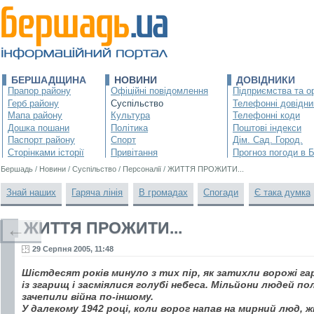
БЕРШАДЩИНА
НОВИНИ
ДОВІДНИКИ
Прапор району
Офіційні повідомлення
Підприємства та ор
Герб району
Суспільство
Телефонні довідни
Мапа району
Культура
Телефонні коди
Дошка пошани
Політика
Поштові індекси
Паспорт району
Спорт
Дім. Сад. Город.
Сторінками історії
Привітання
Прогноз погоди в 
Бершадь
/
Новини
/
Суспільство
/
Персоналії
/
ЖИТТЯ ПРОЖИТИ...
Знай наших
Гаряча лінія
В громадах
Спогади
Є така думка
ЖИТТЯ ПРОЖИТИ...
←
29 Серпня 2005, 11:48
Шістдесят років минуло з тих пір, як затихли ворожі га
із згарищ і засміялися голубі небеса. Мільйони людей по
зачепили війна по-іншому.
У далекому 1942 році, коли ворог напав на мирний люд, ж