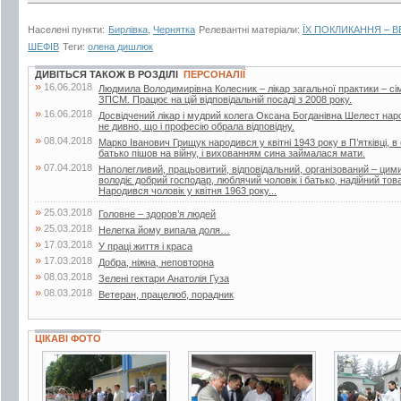
Населені пункти:
Бирлівка
,
Чернятка
Релевантні матеріали:
ЇХ ПОКЛИКАННЯ – 
ШЕФІВ
Теги:
олена дишлюк
ДИВІТЬСЯ ТАКОЖ В РОЗДІЛІ
ПЕРСОНАЛІЇ
»
16.06.2018
Людмила Володимирівна Колесник – лікар загальної практики – с
ЗПСМ. Працює на цій відповідальній посаді з 2008 року.
»
16.06.2018
Досвідчений лікар і мудрий колега Оксана Богданівна Шелест наро
не дивно, що і професію обрала відповідну.
»
08.04.2018
Марко Іванович Грищук народився у квітні 1943 року в П’ятківці, в 
батько пішов на війну, і вихованням сина займалася мати.
»
07.04.2018
Наполегливий, працьовитий, відповідальний, організований – ци
володіє добрий господар, люблячий чоловік і батько, надійний т
Народився чоловік у квітня 1963 року...
»
25.03.2018
Головне – здоров’я людей
»
25.03.2018
Нелегка йому випала доля…
»
17.03.2018
У праці життя і краса
»
17.03.2018
Добра, ніжна, неповторна
»
08.03.2018
Зелені гектари Анатолія Гуза
»
08.03.2018
Ветеран, працелюб, порадник
ЦІКАВІ ФОТО
3 фото
6 фото
3 фото