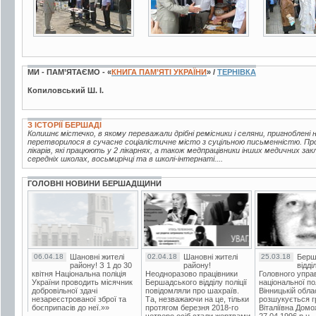
МИ - ПАМ’ЯТАЄМО - «
КНИГА ПАМ’ЯТІ УКРАЇНИ
» /
ТЕРНІВКА
Копиловський Ш. І.
З ІСТОРІЇ БЕРШАДІ
Колишнє містечко, в якому переважали дрібні ремісники і селяни, пригноблені
перетворилося в сучасне соціалістичне місто з суцільною письменністю. Пр
лікарів, які працюють у 2 лікарнях, а також медпрацівники інших медичних зак
середніх школах, восьмирічці та в школі-інтернаті....
ГОЛОВНІ НОВИНИ БЕРШАДЩИНИ
06.04.18
Шановні жителі
02.04.18
Шановні жителі
25.03.18
Берш
району! З 1 до 30
району!
відді
квітня Національна поліція
Неодноразово працівники
Головного упра
України проводить місячник
Бершадського відділу поліції
національної пол
добровільної здачі
повідомляли про шахраїв.
Вінницькій обла
незареєстрованої зброї та
Та, незважаючи на це, тільки
розшукується гр
боєприпасів до неї.»»
протягом березня 2018-го
Віталіївна Домо
четверо осіб стали жертвами
27.04.1996 р.н.,