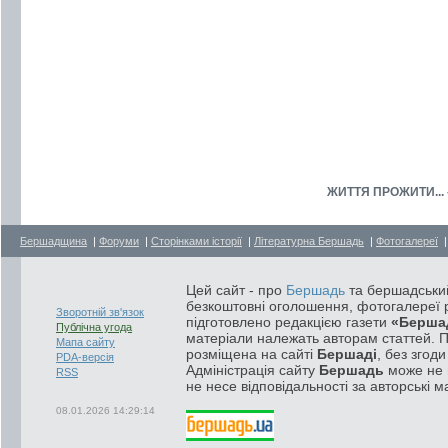
ЖИТТЯ ПРОЖИТИ... -
Бершадщина
|
Форуми
|
Сторінками історії
|
Літературна Бершадь
|
Фотогалереї
Цей сайт - про
Бершадь
та бершадський
безкоштовні оголошення, фотогалереї р
Зворотній зв'язок
підготовлено редакцією газети
«Берша
Публічна угода
матеріали належать авторам статтей. 
Мапа сайту
розміщена на сайті
Бершаді
, без згод
PDA-версія
Адміністрація сайту
Бершадь
може не п
RSS
не несе відповідальності за авторські м
08.01.2026 14:29:14