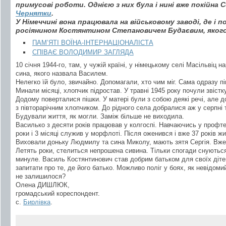
примусові роботи. Однією з них була і нині вже покійна 
Чернятки
.
У Німеччині вона працювала на військовому заводі, де і 
росіянином Костянтином Степановичем Будаєвим, якого 
ПАМ’ЯТІ ВОЇНА-ІНТЕРНАЦІОНАЛІСТА
СПІВАЄ ВОЛОДИМИР ЗАГЛЯДА
10 січня 1944-го, там, у чужій країні, у німецькому селі Масільвіц 
сина, якого назвала Василем.
Нелегко їй було, звичайно. Допомагали, хто чим міг. Сама одразу 
Минали місяці, хлопчик підростав. У травні 1945 року почули звістк
Додому поверталися пішки. У матері були з собою деякі речі, але д
з півторарічним хлопчиком. До рідного села добралися аж у серпні т
Будували життя, як могли. Заміж більше не виходила.
Василько з десяти років працював у колгоспі. Навчаючись у профт
роки і 3 місяці служив у морфлоті. Після оженився і вже 37 років ж
Виховали доньку Людмилу та сина Миколу, мають зятя Сергія. Вже і
Летять роки, стелиться непрошена сивина. Тільки спогади снуютьс
минуле. Василь Костянтинович став добрим батьком для своїх дітей
запитати про те, де його батько. Можливо поліг у боях, як невідомий
не залишилося?
Олена ДИШЛЮК,
громадський кореспондент.
с.
Бирлівка
.