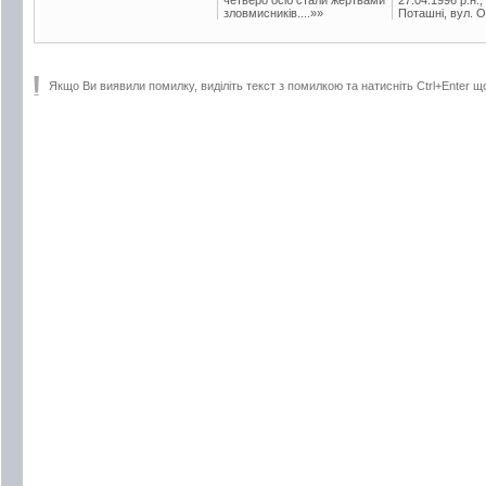
зловмисників....»»
Поташні, вул. Ос
Якщо Ви виявили помилку, виділіть текст з помилкою та натисніть Ctrl+Enter щ