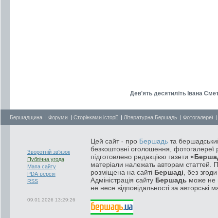
Дев'ять десятиліть Івана Сме
Бершадщина
|
Форуми
|
Сторінками історії
|
Літературна Бершадь
|
Фотогалереї
Цей сайт - про
Бершадь
та бершадський
безкоштовні оголошення, фотогалереї р
Зворотній зв'язок
підготовлено редакцією газети
«Берша
Публічна угода
матеріали належать авторам статтей. 
Мапа сайту
розміщена на сайті
Бершаді
, без згод
PDA-версія
Адміністрація сайту
Бершадь
може не п
RSS
не несе відповідальності за авторські м
09.01.2026 13:29:26