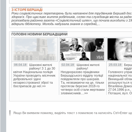
З ІСТОРІЇ БЕРШАДІ
Роки соціалістичних перетворень були наповнені для трудівників Бершаді до
здоров'я. Про щасливе життя робітників, селян та службовців міста за радян
розповідала районна газета «Соціалістичний шлях», що почала виходити з 193
відкрили бібліотеку. Молодь набувала знання в середній,...
ГОЛОВНІ НОВИНИ БЕРШАДЩИНИ
06.04.18
Шановні жителі
02.04.18
Шановні жителі
25.03.18
Берш
району! З 1 до 30
району!
відді
квітня Національна поліція
Неодноразово працівники
Головного упра
України проводить місячник
Бершадського відділу поліції
національної пол
добровільної здачі
повідомляли про шахраїв.
Вінницькій обла
незареєстрованої зброї та
Та, незважаючи на це, тільки
розшукується гр
боєприпасів до неї.»»
протягом березня 2018-го
Віталіївна Домо
четверо осіб стали жертвами
27.04.1996 р.н.,
зловмисників....»»
Поташні, вул. Ос
Якщо Ви виявили помилку, виділіть текст з помилкою та натисніть Ctrl+Enter щ