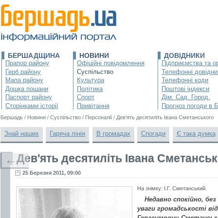
БЕРШАДЩИНА
НОВИНИ
ДОВІДНИКИ
Прапор району
Офіційні повідомлення
Підприємства та ор
Герб району
Суспільство
Телефонні довідни
Мапа району
Культура
Телефонні коди
Дошка пошани
Політика
Поштові індекси
Паспорт району
Спорт
Дім. Сад. Город.
Сторінками історії
Привітання
Прогноз погоди в 
Бершадь
/
Новини
/
Суспільство
/
Персоналії
/
Дев'ять десятиліть Івана Сметанського
Знай наших
Гаряча лінія
В громадах
Спогади
Є така думка
Дев'ять десятиліть Івана Сметансь
←
25 Березня 2011, 09:00
На знімку: І.Г. Сметанський.
Недавно спокійно, бе
уваги громадськості від
Герасимович Сметанськи