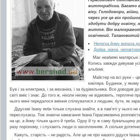
життєрадісна. Багато 
віку. Голодомори, війни,
через усе це він пройшо
здобути добру освіту,
життя. Він малограмотн
освічений. Талановитий
Нелегка йому випала 
Добра, ніжна, неповтор
Має неабиякі малярські з
Колись завжди дивував ус
альбомі.
Майстер на всі руки – ц
ювіляра. Будинок, у якому
Був і за електрика, і за механіка, і за будівельника. Все доводив до
світі вміє і знає. До того ж, ніколи нікому не відмовить, терпляче 
нього мені передалося вміння спілкуватися з людьми, бути, як зар
Дідусеві Івану якби тільки слухача знайти, а в пам’яті у нього не 
переслухаєш. Тож знаючи намагання Івана Герасимовича розповісти
на це, а йому тільки цього й треба. Одну й ту ж саму бувальщину ро
разу порізному, і слухають люди із захопленням. А скільки дотепних
Кажуть, старість – не радість. Але це не про нашого дідуся Івана