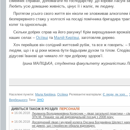
сімейних справах, допомагати по господарству. До корови Ласуні з
Любить усю домашню живність, цінує її і жаліє, як людину.
Протягом усього свого життя він ніколи не зловживав алкоголем і
безперервного стажу у колгоспі на посаді помічника бригадира трак
колег та односельців.
Скільки добрих справ на його рахунку! Крім вирощування врожаїв, 
наших селах –
Осіївці
та
Малій Киріївці
, заготовляв дерево.
Хоч перейшов він солідний життєвий рубіж, та все ж говорить: –
людям, що і в ці роки можна бути бадьорим духом та тілом. Споді
дідусеві Іванові ще чимало літ при доброму здоров’ї.
Ірина МАЛІЦЬКА, студентка факультету журналістики Льв
Населені пункти:
Мала Киріївка
,
Осіївка
Релевантні матеріали:
Є люди, як зорі…
Вербецького
Теги:
ЗНО
ДИВІТЬСЯ ТАКОЖ В РОЗДІЛІ
ПЕРСОНАЛІЇ
»
16.06.2018
Людмила Володимирівна Колесник – лікар загальної практики – с
ЗПСМ. Працює на цій відповідальній посаді з 2008 року.
»
16.06.2018
Досвідчений лікар і мудрий колега Оксана Богданівна Шелест наро
не дивно, що і професію обрала відповідну.