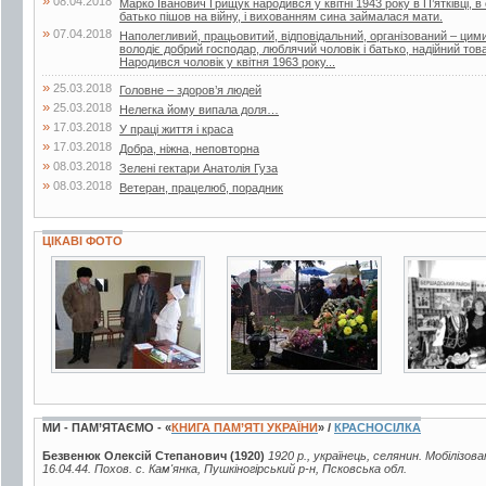
»
08.04.2018
Марко Іванович Грищук народився у квітні 1943 року в П’ятківці, в 
батько пішов на війну, і вихованням сина займалася мати.
»
07.04.2018
Наполегливий, працьовитий, відповідальний, організований – ци
володіє добрий господар, люблячий чоловік і батько, надійний т
Народився чоловік у квітня 1963 року...
»
25.03.2018
Головне – здоров’я людей
»
25.03.2018
Нелегка йому випала доля…
»
17.03.2018
У праці життя і краса
»
17.03.2018
Добра, ніжна, неповторна
»
08.03.2018
Зелені гектари Анатолія Гуза
»
08.03.2018
Ветеран, працелюб, порадник
ЦІКАВІ ФОТО
2 фото
10 фото
2 фото
МИ - ПАМ’ЯТАЄМО - «
КНИГА ПАМ’ЯТІ УКРАЇНИ
» /
КРАСНОСІЛКА
Безвенюк Олексій Степанович (1920)
1920 р., українець, селянин. Мобілізов
16.04.44. Похов. с. Кам'янка, Пушкіногірський р-н, Псковська обл.