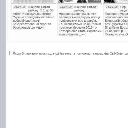
06.04.18
Шановні жителі
02.04.18
Шановні жителі
25.03.18
Берш
району! З 1 до 30
району!
відді
квітня Національна поліція
Неодноразово працівники
Головного упра
України проводить місячник
Бершадського відділу поліції
національної пол
добровільної здачі
повідомляли про шахраїв.
Вінницькій обла
незареєстрованої зброї та
Та, незважаючи на це, тільки
розшукується гр
боєприпасів до неї.»»
протягом березня 2018-го
Віталіївна Домо
четверо осіб стали жертвами
27.04.1996 р.н.,
зловмисників....»»
Поташні, вул. Ос
Якщо Ви виявили помилку, виділіть текст з помилкою та натисніть Ctrl+Enter щ