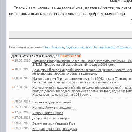
медична до
Спасибі вам, колеги, за недоспані ночі, врятовані життя, за диво
синонімами яких можна назвати людяність, доброту, милосердя.
Релевантні матеріали:
Олег Кравець, будівельник і воїн
Тетяна Канюка
Стежина д
ДИВІТЬСЯ ТАКОЖ В РОЗДІЛІ
ПЕРСОНАЛІЇ
»
16.06.2018
Людмила Володимирівна Колесник – лікар загальної практики – с
ЗПСМ. Працює на цій відповідальній посаді з 2008 року.
»
16.06.2018
Досвідчений лікар і мудрий колега Оксана Богданівна Шелест наро
не дивно, що і професію обрала відповідну.
»
08.04.2018
Марко Іванович Грищук народився у квітні 1943 року в П’ятківці, в 
батько пішов на війну, і вихованням сина займалася мати.
»
07.04.2018
Наполегливий, працьовитий, відповідальний, організований – ци
володіє добрий господар, люблячий чоловік і батько, надійний т
Народився чоловік у квітня 1963 року...
»
25.03.2018
Головне – здоров’я людей
»
25.03.2018
Нелегка йому випала доля…
»
17.03.2018
У праці життя і краса
»
17.03.2018
Добра, ніжна, неповторна
»
08.03.2018
Зелені гектари Анатолія Гуза
»
08.03.2018
Ветеран, працелюб, порадник