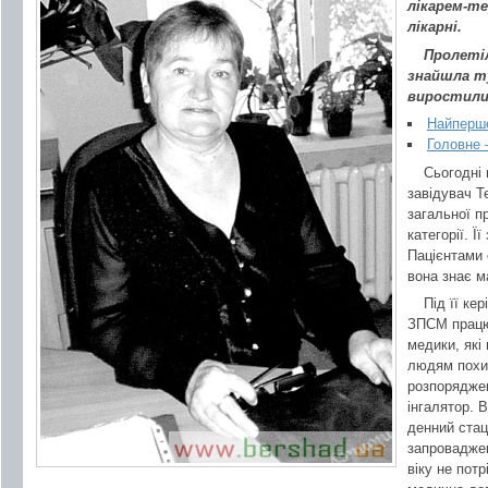
лікарем-те
лікарні.
Пролеті
знайшла т
виростили 
Найперше
Головне 
Сьогодні 
завідувач Т
загальної п
категорії. Ї
Пацієнтами 
вона знає м
Під її ке
ЗПСМ працюю
медики, які
людям похил
розпоряджен
інгалятор. 
денний стац
запровадже
віку не пот