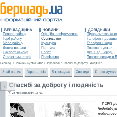
БЕРШАДЩИНА
НОВИНИ
ДОВІДНИКИ
Прапор району
Офіційні повідомлення
Підприємства та ор
Герб району
Суспільство
Телефонні довідни
Мапа району
Культура
Телефонні коди
Дошка пошани
Політика
Поштові індекси
Паспорт району
Спорт
Дім. Сад. Город.
Сторінками історії
Привітання
Прогноз погоди в 
Бершадь
/
Новини
/
Суспільство
/
Персоналії
/
Спасибі за доброту і людяність
Знай наших
Гаряча лінія
В громадах
Спогади
Є така думка
Спасибі за доброту і людяність
←
23 Червня 2014, 15:01
У 1979 р
Недобійчук
медичного 