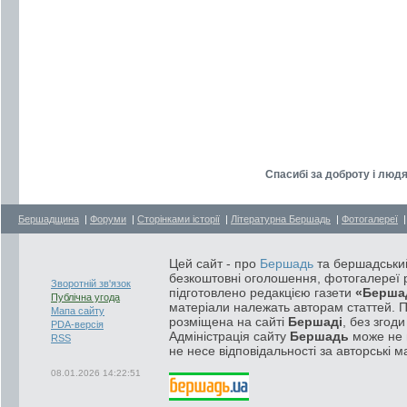
Спасибі за доброту і людя
Бершадщина
|
Форуми
|
Сторінками історії
|
Літературна Бершадь
|
Фотогалереї
Цей сайт - про
Бершадь
та бершадський
безкоштовні оголошення, фотогалереї р
Зворотній зв'язок
підготовлено редакцією газети
«Берша
Публічна угода
матеріали належать авторам статтей. 
Мапа сайту
розміщена на сайті
Бершаді
, без згод
PDA-версія
Адміністрація сайту
Бершадь
може не п
RSS
не несе відповідальності за авторські м
08.01.2026 14:22:51