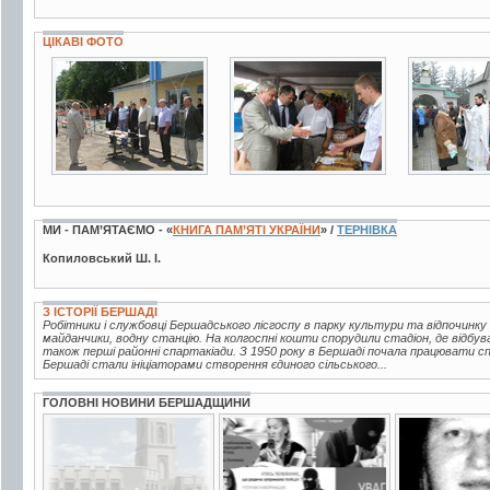
ЦІКАВІ ФОТО
3 фото
6 фото
3 фото
МИ - ПАМ’ЯТАЄМО - «
КНИГА ПАМ’ЯТІ УКРАЇНИ
» /
ТЕРНІВКА
Копиловський Ш. І.
З ІСТОРІЇ БЕРШАДІ
Робітники і службовці Бершадського лісгоспу в парку культури та відпочинку
майданчики, водну станцію. На колгоспні кошти спорудили стадіон, де відбув
також перші районні спартакіади. З 1950 року в Бершаді почала працювати 
Бершаді стали ініціаторами створення єдиного сільського...
ГОЛОВНІ НОВИНИ БЕРШАДЩИНИ