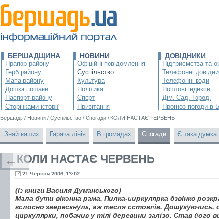
БЕРШАДЩИНА
НОВИНИ
ДОВІДНИКИ
Прапор району
Офіційні повідомлення
Підприємства та ор
Герб району
Суспільство
Телефонні довідни
Мапа району
Культура
Телефонні коди
Дошка пошани
Політика
Поштові індекси
Паспорт району
Спорт
Дім. Сад. Город.
Сторінками історії
Привітання
Прогноз погоди в 
Бершадь
/
Новини
/
Суспільство
/
Спогади
/
КОЛИ НАСТАЄ ЧЕРВЕНЬ
Знай наших
Гаряча лінія
В громадах
Спогади
Є така думка
КОЛИ НАСТАЄ ЧЕРВЕНЬ
←
21 Червня 2006, 13:02
(Із книги Василя Думанського)
Мала бути віконна рама. Пилка-циркулярка дзвінко розкр
голосно зверескнула, аж тесля остовпів. Дошукуючись, 
циркулярки, побачив у тілі деревини залізо. Став його в