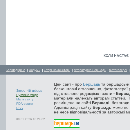
КОЛИ НАСТАЄ 
Бершадщина
|
Форуми
|
Сторінками історії
|
Літературна Бершадь
|
Фотогалереї
Цей сайт - про
Бершадь
та бершадський
безкоштовні оголошення, фотогалереї р
Зворотній зв'язок
підготовлено редакцією газети
«Берша
Публічна угода
матеріали належать авторам статтей. 
Мапа сайту
розміщена на сайті
Бершаді
, без згод
PDA-версія
Адміністрація сайту
Бершадь
може не п
RSS
не несе відповідальності за авторські м
08.01.2026 18:24:02