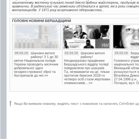
заштатному містечку існувало понад двісті дрібних майстерень, продукція яки
крамнички. В радянський час ремісники об'єдналися в артілі, які в роки семирі
металовиробів. У 1971 році асортимент підприємства...
ГОЛОВНІ НОВИНИ БЕРШАДЩИНИ
06.04.18
Шановні жителі
02.04.18
Шановні жителі
25.03.18
Берш
району! З 1 до 30
району!
відді
квітня Національна поліція
Неодноразово працівники
Головного упра
України проводить місячник
Бершадського відділу поліції
національної пол
добровільної здачі
повідомляли про шахраїв.
Вінницькій обла
незареєстрованої зброї та
Та, незважаючи на це, тільки
розшукується гр
боєприпасів до неї.»»
протягом березня 2018-го
Віталіївна Домо
четверо осіб стали жертвами
27.04.1996 р.н.,
зловмисників....»»
Поташні, вул. Ос
Якщо Ви виявили помилку, виділіть текст з помилкою та натисніть Ctrl+Enter щ