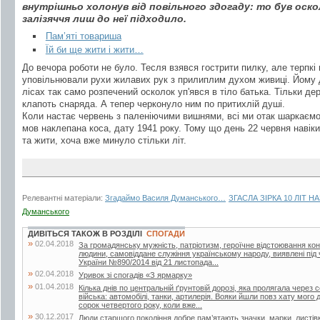
внутрішньо холонув від повільного здогаду: то був оско
залізяччя лиш до неї підходило.
Пам’яті товариша
Їй би ще жити і жити…
До вечора роботи не було. Тесля взявся гострити пилку, але терпкі
уповільнювали рухи жилавих рук з прилиплим духом живиці. Йому 
лісах так само розпечений осколок уп'явся в тіло батька. Тільки де
клапоть снаряда. А тепер черконуло ним по притихлій душі.
Коли настає червень з паленіючими вишнями, всі ми отак шаркаємос
мов наклепана коса, дату 1941 року. Тому що день 22 червня навіки з
та жити, хоча вже минуло стільки літ.
Релевантні матеріали:
Згадаймо Василя Думанського…
ЗГАСЛА ЗІРКА 10 ЛІТ Н
Думанського
ДИВІТЬСЯ ТАКОЖ В РОЗДІЛІ
СПОГАДИ
»
02.04.2018
За громадянську мужність, патріотизм, героїчне відстоювання кон
людини, самовіддане служіння українському народу, виявлені під 
України №890/2014 від 21 листопада...
»
02.04.2018
Уривок зі спогадів «З ярмарку»
»
01.04.2018
Кілька днів по центральній ґрунтовій дорозі, яка пролягала через
війська: автомобілі, танки, артилерія. Вояки йшли повз хату мого 
сорок четвертого року, коли вже...
»
30.12.2017
Люди старшого покоління добре пам’ятають значки, марки, листівк