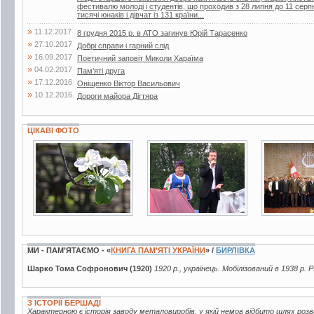
фестивалю молоді і студентів, що проходив з 28 липня до 11 серп
тисячі юнаків і дівчат із 131 країни...
»
11.12.2017
8 грудня 2015 р. в АТО загинув Юрій Тарасенко
»
27.10.2017
Добрі справи і гарний слід
»
16.09.2017
Поетичний заповіт Миколи Хараїма
»
04.02.2017
Пам’яті друга
»
17.12.2016
Оніщенко Віктор Васильович
»
10.12.2016
Дороги майора Дігтяра
ЦІКАВІ ФОТО
19 фото
15 фото
3 фото
МИ - ПАМ’ЯТАЄМО - «
КНИГА ПАМ’ЯТІ УКРАЇНИ
» /
БИРЛІВКА
Шарко Тома Софронович (1920)
1920 р., українець. Мобілізований в 1938 р.
З ІСТОРІЇ БЕРШАДІ
Характерною є історія заводу металовиробів, у якій немов відбито шлях розв