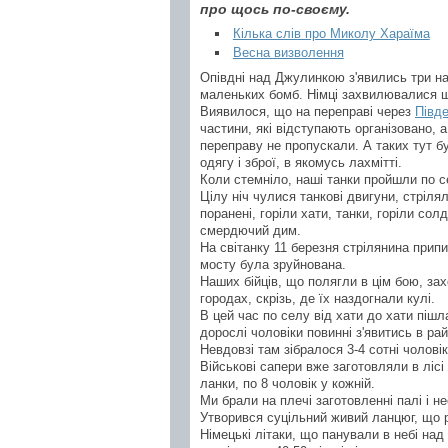
про щось по-своєму.
Кілька слів про Миколу Хараїма
Весна визволення
Опівдні над Джулинкою з'явились три на
маленьких бомб. Німці захвилювалися 
Виявилося, що на переправі через
Півд
частини, які відступають організовано, а
переправу не пропускали. А таких тут б
одягу і зброї, в якомусь лахмітті.
Коли стемніло, наші танки пройшли по се
Цілу ніч чулися танкові двигуни, стріля
поранені, горіли хати, танки, горіли сол
смердючий дим.
На світанку 11 березня стрілянина прип
мосту була зруйнована.
Наших бійців, що полягли в цім бою, за
городах, скрізь, де їх наздогнали кулі.
В цей час по селу від хати до хати пішл
дорослі чоловіки повинні з'явитись в рай
Невдовзі там зібралося 3-4 сотні чоловік
Військові сапери вже заготовляли в лісі
ланки, по 8 чоловік у кожній.
Ми брали на плечі заготовленні палі і н
Утворився суцільний живий ланцюг, що 
Німецькі літаки, що панували в небі над 