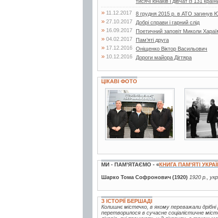
тисячі юнаків і дівчат із 131 країни
»
11.12.2017
8 грудня 2015 р. в АТО загинув 
»
27.10.2017
Добрі справи і гарний слід
»
16.09.2017
Поетичний заповіт Миколи Хараї
»
04.02.2017
Пам’яті друга
»
17.12.2016
Оніщенко Віктор Васильович
»
10.12.2016
Дороги майора Дігтяра
ЦІКАВІ ФОТО
3 фото
2 фото
МИ - ПАМ’ЯТАЄМО - «
КНИГА ПАМ’ЯТІ УКРА
Шарко Тома Софронович (1920)
1920 р., ук
З ІСТОРІЇ БЕРШАДІ
Колишнє містечко, в якому переважали дрібні 
перетворилося в сучасне соціалістичне міст