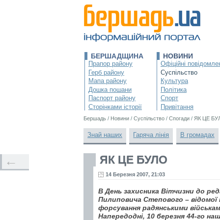
БЕРШАДЩИНА
НОВИНИ
Прапор району
Офіційні повідомле
Герб району
Суспільство
Мапа району
Культура
Дошка пошани
Політика
Паспорт району
Спорт
Сторінками історії
Привітання
Бершадь
/
Новини
/
Суспільство
/
Спогади
/
ЯК ЦЕ БУ
Знай наших
Гаряча лінія
В громадах
ЯК ЦЕ БУЛО
←
14 Березня 2007, 21:03
В День захисника Вітчизни до ре
Пилиповича Степового – відомої і
форсування радянськими військам
Напередодні, 10 березня 44-го на