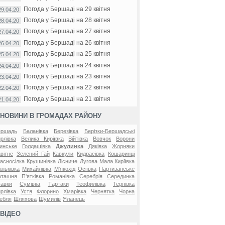
Погода у Бершаді на 29 квітня
29.04.20
Погода у Бершаді на 28 квітня
28.04.20
Погода у Бершаді на 27 квітня
27.04.20
Погода у Бершаді на 26 квітня
26.04.20
Погода у Бершаді на 25 квітня
25.04.20
Погода у Бершаді на 24 квітня
24.04.20
Погода у Бершаді на 23 квітня
23.04.20
Погода у Бершаді на 22 квітня
22.04.20
Погода у Бершаді на 21 квітня
21.04.20
НОВИНИ В ГРОМАДАХ РАЙОНУ
ершадь
Баланівка
Березівка
Берізки-Бершадські
рлівка
Велика Киріївка
Війтівка
Вовчок
Ворони
инське
Голдашівка
Джулинка
Дяківка
Жорняки
вітне
Зелений Гай
Кавкули
Кидрасівка
Кошаринці
асносілка
Крушинівка
Лісниче
Лугова
Мала Киріївка
ньківка
Михайлівка
М'якохід
Осіївка
Партизанське
оташня
П'ятківка
Романівка
Серебрія
Серединка
авки
Сумівка
Тартаки
Теофилівка
Тернівка
рлівка
Устя
Флорино
Хмарівка
Чернятка
Чорна
ебля
Шляхова
Шумилів
Яланець
ВІДЕО