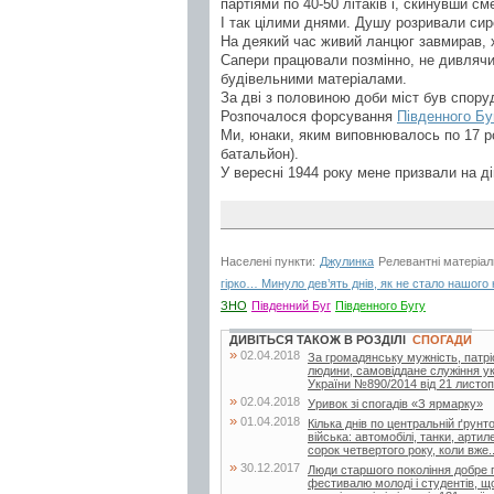
партіями по 40-50 літаків і, скинувши с
І так цілими днями. Душу розривали сир
На деякий час живий ланцюг завмирав, х
Сапери працювали позмінно, не дивлячис
будівельними матеріалами.
За дві з половиною доби міст був споруд
Розпочалося форсування
Південного Бу
Ми, юнаки, яким виповнювалось по 17 ро
батальйон).
У вересні 1944 року мене призвали на д
Населені пункти:
Джулинка
Релевантні матеріал
гірко… Минуло дев’ять днів, як не стало нашог
ЗНО
Південний Буг
Південного Бугу
ДИВІТЬСЯ ТАКОЖ В РОЗДІЛІ
СПОГАДИ
»
02.04.2018
За громадянську мужність, патрі
людини, самовіддане служіння ук
України №890/2014 від 21 листоп
»
02.04.2018
Уривок зі спогадів «З ярмарку»
»
01.04.2018
Кілька днів по центральній ґрунт
війська: автомобілі, танки, арти
сорок четвертого року, коли вже..
»
30.12.2017
Люди старшого покоління добре п
фестивалю молоді і студентів, щ