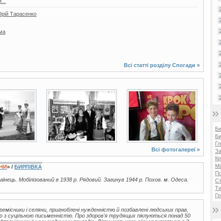
...
Юрій Тарасенко
ма
Всі статті розділу
Спогади
»
2 фото
10 фото
Б
Би
Гл
Всі фотогалереї »
За
Кр
Ма
ЇНИ
» /
БИРЛІВКА
П
раїнець. Мобілізований в 1938 р. Рядовий. Загинув 1944 р. Похов. м. Одеса.
Ст
Ти
Гр
ремісники і селяни, пригноблені нужденністю й позбавлені людських прав,
о з суцільною письменністю. Про здоров'я трудящих піклуються понад 50