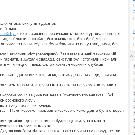
П
П
ших літаки, скинули з десяток
ще більше.
Р
енний Буг
стоять есесівці і пропускають тільки згуртовані німецькі
 тих, чиї частини розбиті, без командирів, без зброї, через
уло чимало і вони змушені були бродити по селу голодними, без
Н
лу і захопили міст (переправу). Зав'язався нічний танковий бій.
ли гармати, вибухали снаряди, свистіли кулі, стогнали і кричали
дати – і німецькі, і наші. Селом котився чорними клубами
инилася – догорали хати, танки, в яких догорали люди, частина
ходились хоронити, а трупи німців лежали нерухомо по вулицях,
а коротка мобілізаційна команда військового коменданта: "Всі
он соснового лісу".
ів, в тому числі і ми, юнаки.
 палі. Після короткої промови військового коменданта були створені
если до місця, де розпочалося будівництво другого моста.
рухався з палями на плечах.
Джулинкою (крім кількох зеніток, ніхто не чинив їм опору), летіли