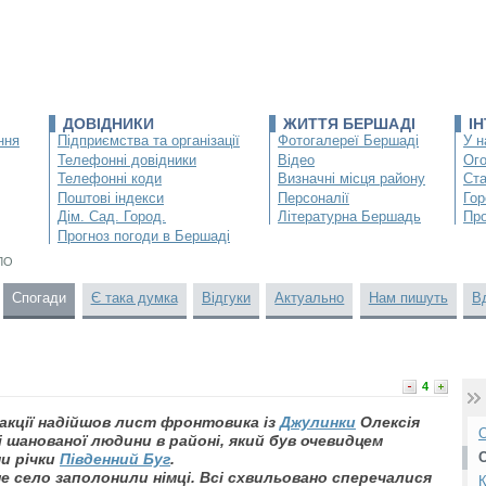
ДОВІДНИКИ
ЖИТТЯ БЕРШАДІ
І
ння
Підприємства та організації
Фотогалереї Бершаді
У н
Телефонні довідники
Відео
Ог
Телефонні коди
Визначні місця району
Ста
Поштові індекси
Персоналії
Гор
Дім. Сад. Город.
Літературна Бершадь
Про
Прогноз погоди в Бершаді
ЛО
Спогади
Є така думка
Відгуки
Актуально
Нам пишуть
В
4
дакції надійшов лист фронтовика із
Джулинки
Олексія
О
 шанованої людини в районі, який був очевидцем
и річки
Південний Буг
.
ше село заполонили німці. Всі схвильовано сперечалися
К