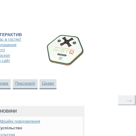
НТЕРАКТИВ
ас в гостях!
олошення
тті
оскоп
 сайт
дома
Персоналії
Цікаво
→
НОВИНИ
фіційні повідомлення
Суспільство
ультура