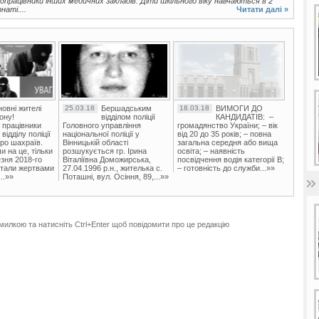
едпрацівники інших медичних закладів. Діти шкільного віку навчаються в 2
наті....
Читати далі »
овні жителі
25.03.18
Бершадським
18.03.18
ВИМОГИ ДО
ону!
відділом поліції
КАНДИДАТІВ: –
 працівники
Головного управління
громадянство України; – вік
ідділу поліції
національної поліції у
від 20 до 35 років; – повна
ро шахраїв.
Вінницькій області
загальна середня або вища
и на це, тільки
розшукується гр. Ірина
освіта; – наявність
зня 2018-го
Віталіївна Доможирська,
посвідчення водія категорії В;
стали жертвами
27.04.1996 р.н., жителька с.
– готовність до служби...»»
..»»
Поташні, вул. Осіння, 89,...»»
милкою та натисніть Ctrl+Enter щоб повідомити про це редакцію