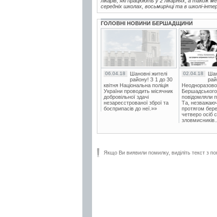
лікарів, які працюють у 2 лікарнях, а також м
середніх школах, восьмирічці та в школі-інтер
ГОЛОВНІ НОВИНИ БЕРШАДЩИНИ
06.04.18
Шановні жителі
02.04.18
Шан
району! З 1 до 30
рай
квітня Національна поліція
Неодноразово
України проводить місячник
Бершадського в
добровільної здачі
повідомляли п
незареєстрованої зброї та
Та, незважаюч
боєприпасів до неї.»»
протягом бере
четверо осіб 
зловмисників..
Якщо Ви виявили помилку, виділіть текст з по