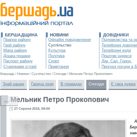
БЕРШАДЩИНА
НОВИНИ
ДОВІДНИКИ
Прапор району
Офіційні повідомлення
Підприємства та ор
Герб району
Суспільство
Телефонні довідни
Мапа району
Культура
Телефонні коди
Дошка пошани
Політика
Поштові індекси
Паспорт району
Спорт
Дім. Сад. Город.
Сторінками історії
Привітання
Прогноз погоди в 
Бершадь
/
Новини
/
Суспільство
/
Спогади
/
Мельник Петро Прокопович
Знай наших
Гаряча лінія
В громадах
Спогади
Є така думка
Мельник Петро Прокопович
←
27 Серпня 2016, 09:00
А
Бер
зав