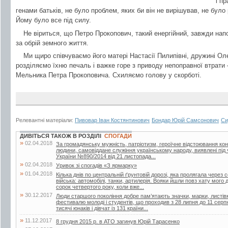
і п
генами батьків, не було проблем, яких би він не вирішував, не було 
Йому було все під силу.
Не віриться, що Петро Прокопович, такий енергійний, завжди напо
за обрій земного життя.
Ми щиро співчуваємо його матері Настасії Пилипівні, дружині Олек
розділяємо їхню печаль і важке горе з приводу непоправної втрати 
Мельника Петра Прокоповича. Схиляємо голову у скорботі.
Релевантні матеріали:
Пивовар Іван Костянтинович
Бондар Юрій Самсонович
Си
ДИВІТЬСЯ ТАКОЖ В РОЗДІЛІ
СПОГАДИ
»
02.04.2018
За громадянську мужність, патріотизм, героїчне відстоювання кон
людини, самовіддане служіння українському народу, виявлені під 
України №890/2014 від 21 листопада...
»
02.04.2018
Уривок зі спогадів «З ярмарку»
»
01.04.2018
Кілька днів по центральній ґрунтовій дорозі, яка пролягала через
війська: автомобілі, танки, артилерія. Вояки йшли повз хату мого 
сорок четвертого року, коли вже...
»
30.12.2017
Люди старшого покоління добре пам’ятають значки, марки, листівк
фестивалю молоді і студентів, що проходив з 28 липня до 11 серп
тисячі юнаків і дівчат із 131 країни...
»
11.12.2017
8 грудня 2015 р. в АТО загинув Юрій Тарасенко