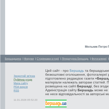
Мельник Петро П
Бершадщина
|
Форуми
|
Сторінками історії
|
Літературна Бершадь
|
Фотогалереї
Цей сайт - про
Бершадь
та бершадський
безкоштовні оголошення, фотогалереї р
Зворотній зв'язок
підготовлено редакцією газети
«Берша
Публічна угода
матеріали належать авторам статтей. 
Мапа сайту
розміщена на сайті
Бершаді
, без згод
PDA-версія
Адміністрація сайту
Бершадь
може не п
RSS
не несе відповідальності за авторські м
11.01.2026 05:52:20