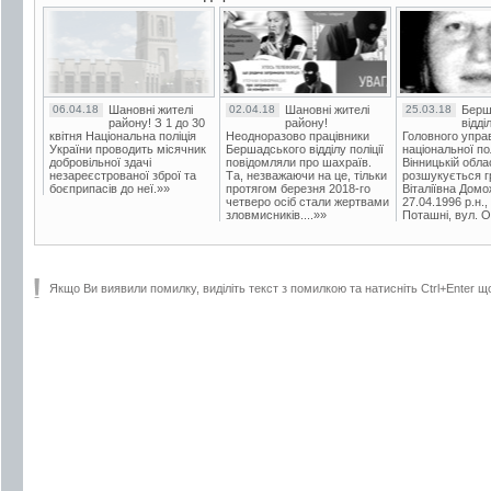
06.04.18
Шановні жителі
02.04.18
Шановні жителі
25.03.18
Берш
району! З 1 до 30
району!
відді
квітня Національна поліція
Неодноразово працівники
Головного упра
України проводить місячник
Бершадського відділу поліції
національної пол
добровільної здачі
повідомляли про шахраїв.
Вінницькій обла
незареєстрованої зброї та
Та, незважаючи на це, тільки
розшукується гр
боєприпасів до неї.»»
протягом березня 2018-го
Віталіївна Домо
четверо осіб стали жертвами
27.04.1996 р.н.,
зловмисників....»»
Поташні, вул. Ос
Якщо Ви виявили помилку, виділіть текст з помилкою та натисніть Ctrl+Enter щ