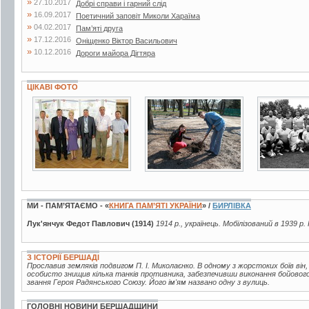
»
27.10.2017
Добрі справи і гарний слід
»
16.09.2017
Поетичний заповіт Миколи Хараїма
»
04.02.2017
Пам’яті друга
»
17.12.2016
Оніщенко Віктор Васильович
»
10.12.2016
Дороги майора Дігтяра
ЦІКАВІ ФОТО
3 фото
9 фото
2 фото
МИ - ПАМ’ЯТАЄМО - «
КНИГА ПАМ’ЯТІ УКРАЇНИ
» /
БИРЛІВКА
Лук'янчук Федот Павлович (1914)
1914 р., українець. Мобілізований в 1939 р.
З ІСТОРІЇ БЕРШАДІ
Прославив земляків подвигом П. І. Миколаєнко. В одному з жорстоких боїв він
особисто знищив кілька танків противника, забезпечивши виконання бойового
звання Героя Радянського Союзу. Його ім'ям названо одну з вулиць.
ГОЛОВНІ НОВИНИ БЕРШАДЩИНИ