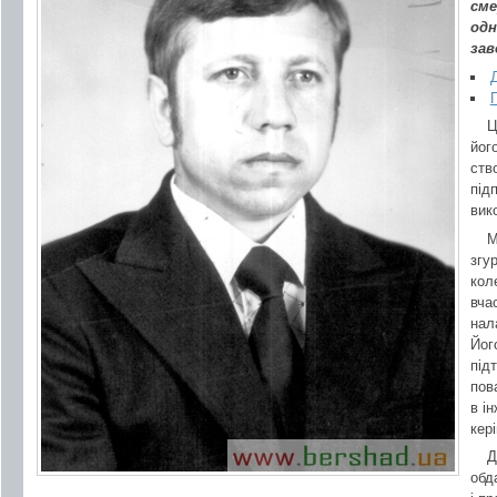
сме
одн
зав
Ц
йог
ств
під
вик
М
згу
кол
вча
нал
Йог
під
пова
в і
кер
Д
обд