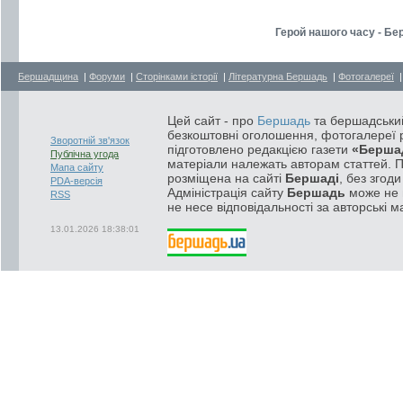
Герой нашого часу - Бе
Бершадщина
|
Форуми
|
Сторінками історії
|
Літературна Бершадь
|
Фотогалереї
Цей сайт - про
Бершадь
та бершадський
безкоштовні оголошення, фотогалереї р
Зворотній зв'язок
підготовлено редакцією газети
«Берша
Публічна угода
матеріали належать авторам статтей. 
Мапа сайту
розміщена на сайті
Бершаді
, без згод
PDA-версія
Адміністрація сайту
Бершадь
може не п
RSS
не несе відповідальності за авторські м
13.01.2026 18:38:01