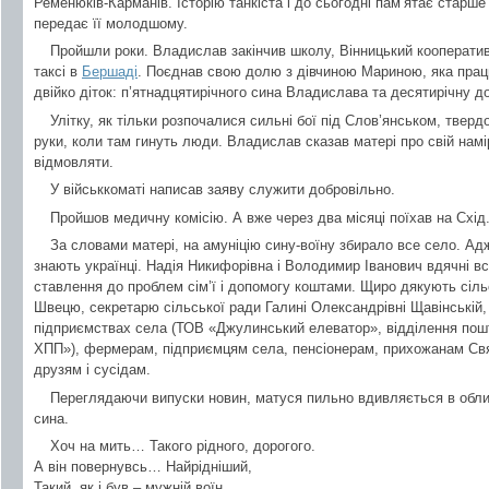
Ременюків-Карманів. Історію танкіста і до сьогодні пам’ятає старше
передає її молодшому.
Пройшли роки. Владислав закінчив школу, Вінницький кооператив
таксі в
Бершаді
. Поєднав свою долю з дівчиною Мариною, яка прац
двійко діток: п’ятнадцятирічного сина Владислава та десятирічну д
Улітку, як тільки розпочалися сильні бої під Слов’янськом, твер
руки, коли там гинуть люди. Владислав сказав матері про свій намір
відмовляти.
У військкоматі написав заяву служити добровільно.
Пройшов медичну комісію. А вже через два місяці поїхав на Схід
За словами матері, на амуніцію сину-воїну збирало все село. Адж
знають українці. Надія Никифорівна і Володимир Іванович вдячні 
ставлення до проблем сім’ї і допомогу коштами. Щиро дякують сіл
Швецю, секретарю сільської ради Галині Олександрівні Щавінській, я
підприємствах села (ТОВ «Джулинський елеватор», відділення пош
ХПП»), фермерам, підприємцям села, пенсіонерам, прихожанам Свят
друзям і сусідам.
Переглядаючи випуски новин, матуся пильно вдивляється в облич
сина.
Хоч на мить… Такого рідного, дорогого.
А він повернувсь… Найрідніший,
Такий, як і був – мужній воїн.