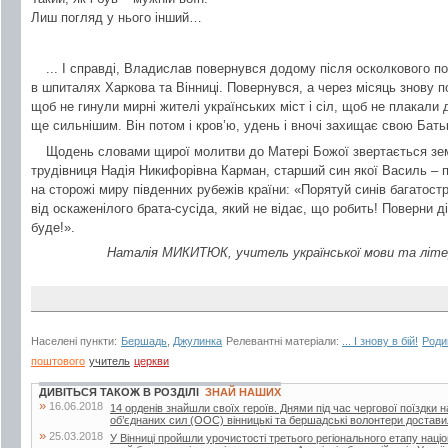
Лиш погляд у нього інший…
... І справді, Владислав повернувся додому після осколкового по
в шпиталях Харкова та Вінниці. Повернувся, а через місяць знову п
щоб не гинули мирні жителі українських міст і сіл, щоб не плакали 
ще сильнішим. Він потом і кров’ю, удень і вночі захищає свою Бать
Щодень словами щирої молитви до Матері Божої звертається земн
трудівниця Надія Никифорівна Карман, старший син якої Василь – п
на сторожі миру південних рубежів країни: «Порятуй синів багатост
від оскаженілого брата-сусіда, який не відає, що робить! Поверни д
буде!».
Наталія МИКИТЮК, учитель української мови та літер
Населені пункти:
Бершадь
,
Джулинка
Релевантні матеріали:
... І знову в бій!
Роди
поштового
учитель
церкви
ДИВІТЬСЯ ТАКОЖ В РОЗДІЛІ
ЗНАЙ НАШИХ
»
16.06.2018
14 орденів знайшли своїх героїв. Днями під час чергової поїздки 
об’єднаних сил (ООС) вінницькі та бершадські волонтери достави
»
25.03.2018
У Вінниці пройшли урочистості третього регіонального етапу наці