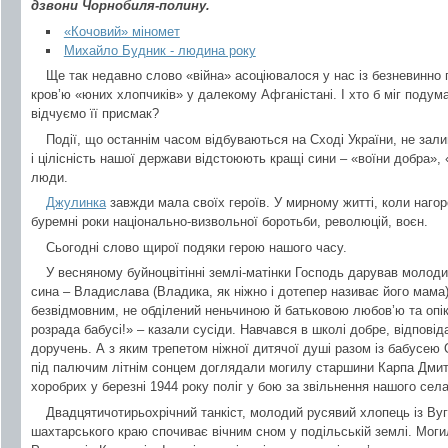
дзвони Чорнобиля-полину.
«Кочовий» міномет
Михайло Будник - людина року
Ще так недавно слово «війна» асоціювалося у нас із безневинно
кров’ю «юних хлопчиків» у далекому Афганістані. І хто б міг подумат
відчуємо її присмак?
Події, що останнім часом відбуваються на Сході України, не за
і цілісність нашої держави відстоюють кращі сини – «воїни добра», «
люди.
Джулинка
завжди мала своїх героїв. У мирному житті, коли нагор
буремні роки національно-визвольної боротьби, революцій, воєн.
Сьогодні слово щирої подяки герою нашого часу.
У весняному буйноцвітінні землі-матінки Господь дарував молод
сина – Владислава (Владика, як ніжно і дотепер називає його мама
безвідмовним, не обділений неньчиною й батьковою любов’ю та опіко
розрада бабусі!» – казали сусіди. Навчався в школі добре, відпові
доручень. А з яким трепетом ніжної дитячої душі разом із бабусею
під палючим літнім сонцем доглядали могилу старшини Карпа Дмит
хоробрих у березні 1944 року поліг у бою за звільнення нашого сел
Двадцятичотирьохрічний танкіст, молодий русявий хлопець із Вуг
шахтарського краю спочиває вічним сном у подільській землі. Мог