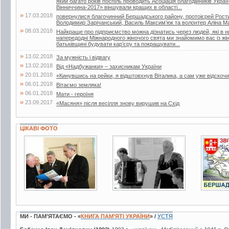
який багато років поспіль проводить Асоціація благодійників Укра
Вінниччина-2017» віншували кращих в області...
»
17.03.2018
повернулися благочинний Бершадського району, протоієрей Рости
Володимир Зарічанський, Василь Максим’юк та волонтер Аліна М
»
08.03.2018
Найкраще про підприємство можна дізнатись через людей, які в 
напередодні Міжнародного жіночого свята ми знайомимо вас із жі
батьківщині будувати кар’єру та покращувати...
»
13.02.2018
За мужність і відвагу
»
13.02.2018
Від «Надбужанки» – захисникам України
»
20.01.2018
«Кинувшись на рейки, я відштовхнув Віталика, а сам уже відскочи
»
06.01.2018
Вітаємо земляка!
»
06.01.2018
Мати - героїня
»
23.09.2017
«Масяня» після весілля знову вирушив на Схід
ЦІКАВІ ФОТО
8 фото
3 фото
6 фот
МИ - ПАМ’ЯТАЄМО - «
КНИГА ПАМ’ЯТІ УКРАЇНИ
» /
УСТЯ