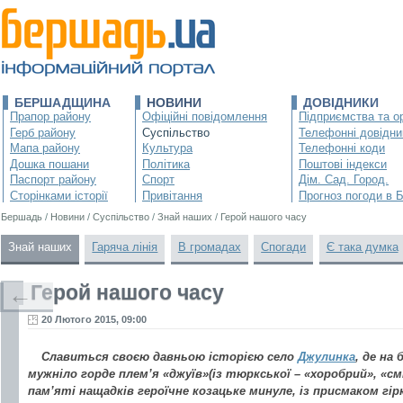
БЕРШАДЩИНА
НОВИНИ
ДОВІДНИКИ
Прапор району
Офіційні повідомлення
Підприємства та ор
Герб району
Суспільство
Телефонні довідни
Мапа району
Культура
Телефонні коди
Дошка пошани
Політика
Поштові індекси
Паспорт району
Спорт
Дім. Сад. Город.
Сторінками історії
Привітання
Прогноз погоди в 
Бершадь
/
Новини
/
Суспільство
/
Знай наших
/
Герой нашого часу
Знай наших
Гаряча лінія
В громадах
Спогади
Є така думка
Герой нашого часу
←
20 Лютого 2015, 09:00
Славиться своєю давньою історією село
Джулинка
, де на
мужніло горде плем’я «джуїв»(із тюркської – «хоробрий», «с
пам’яті нащадків героїчне козацьке минуле, із присмаком гір