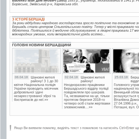
Бабенко Іван Дем'янович (1893)
1893 р., українець. Мобілізований в 1941 р. 
Борівське, Зміївський р-н, Харківська обл.
З ІСТОРІЇ БЕРШАДІ
За роки відбудови народного господарства зросло політичне та економічне зна
Бершадь стала центром Ольгопільського повіту. Тепер у місті працювало чот
бібліотека. Поліпшилося й медичне обслуговування: в лікарні працювали 17 ме
міжнародних умовах, коли імперіалістичні уряди всіляко...
ГОЛОВНІ НОВИНИ БЕРШАДЩИНИ
06.04.18
Шановні жителі
02.04.18
Шановні жителі
25.03.18
Берш
району! З 1 до 30
району!
відді
квітня Національна поліція
Неодноразово працівники
Головного упра
України проводить місячник
Бершадського відділу поліції
національної пол
добровільної здачі
повідомляли про шахраїв.
Вінницькій обла
незареєстрованої зброї та
Та, незважаючи на це, тільки
розшукується гр
боєприпасів до неї.»»
протягом березня 2018-го
Віталіївна Домо
четверо осіб стали жертвами
27.04.1996 р.н.,
зловмисників....»»
Поташні, вул. Ос
Якщо Ви виявили помилку, виділіть текст з помилкою та натисніть Ctrl+Enter щ