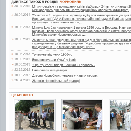
ДИВІТЬСЯ ТАКОЖ В РОЗДІЛІ
ЧОРНОБИЛЬ
»
30.04.2015
Мітинг-реквієм та покладання квітів відбулися 24 квітня з нагоди 29
Міжнародного дня пам’яті жертв радіаційних аварій та катастроф.
»
26.04.2014
25 квітня о 15 годині в м.Бершадь відбувся мітинг-реквієм до дн
Бершадської РДА А.Головня, голова районної ради М.Грабчак, міс
організацій та політичних партій,...
»
18.05.2013
Микола Цимбал народився 1 грудня 1956 року в Бершаді. Навчався
Киріївки. Після восьмого класу розпочав самостійне життя: проф
Миколаївському Чорноморському...
»
18.05.2013
26 квітня минає двадцять сім років від дня Чорнобильської катас
стражданнями у багатьох родинах. Чорнобиль продемонстрував мо
раз доводячи, що можливості людського...
»
18.05.2013
Тривожне відлуння 1986-го
»
18.05.2013
Вони врятували Україну і світ
»
18.05.2013
У центрі уваги влади – соціальні проблеми
»
23.12.2012
Вшанували ліквідаторів
»
18.12.2012
Дзвони Чорнобиля лунають у наших серцях
»
26.04.2012
26 років Чорнобильській трагедії
ЦІКАВІ ФОТО
3 фото
6 фото
3 фото