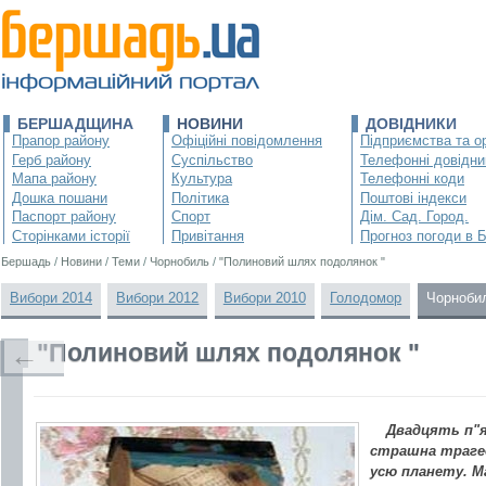
БЕРШАДЩИНА
НОВИНИ
ДОВІДНИКИ
Прапор району
Офіційні повідомлення
Підприємства та ор
Герб району
Суспільство
Телефонні довідни
Мапа району
Культура
Телефонні коди
Дошка пошани
Політика
Поштові індекси
Паспорт району
Спорт
Дім. Сад. Город.
Сторінками історії
Привітання
Прогноз погоди в 
Бершадь
/
Новини
/
Теми
/
Чорнобиль
/
"Полиновий шлях подолянок "
Вибори 2014
Вибори 2012
Вибори 2010
Голодомор
Чорноби
"Полиновий шлях подолянок "
←
Двадцять п"я
страшна трагед
усю планету. М