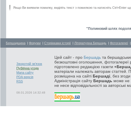
Якщо Ви виявили помилку, виділіть текст з помилкою та натисніть Ctrl+Enter щ
"Полиновий шлях подолян
Бершадщина
|
Форуми
|
Сторінками історії
|
Літературна Бершадь
|
Фотогалереї
Цей сайт - про
Бершадь
та бершадський
безкоштовні оголошення, фотогалереї р
Зворотній зв'язок
підготовлено редакцією газети
«Берша
Публічна угода
матеріали належать авторам статтей. 
Мапа сайту
розміщена на сайті
Бершаді
, без згод
PDA-версія
Адміністрація сайту
Бершадь
може не п
RSS
не несе відповідальності за авторські м
08.01.2026 14:32:48