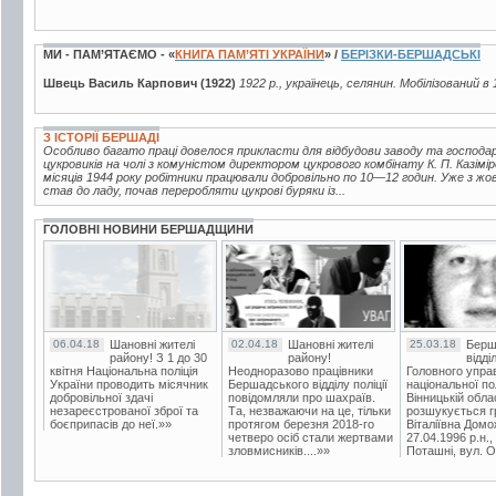
МИ - ПАМ’ЯТАЄМО - «
КНИГА ПАМ’ЯТІ УКРАЇНИ
» /
БЕРІЗКИ-БЕРШАДСЬКІ
Швець Василь Карпович (1922)
1922 р., українець, селянин. Мобілізований в 
З ІСТОРІЇ БЕРШАДІ
Особливо багато праці довелося прикласти для відбудови заводу та господ
цукровиків на чолі з комуністом директором цукрового комбінату К. П. Казі
місяців 1944 року робітники працювали добровільно по 10—12 годин. Уже з жо
став до ладу, почав переробляти цукрові буряки із...
ГОЛОВНІ НОВИНИ БЕРШАДЩИНИ
06.04.18
Шановні жителі
02.04.18
Шановні жителі
25.03.18
Берш
району! З 1 до 30
району!
відді
квітня Національна поліція
Неодноразово працівники
Головного упра
України проводить місячник
Бершадського відділу поліції
національної пол
добровільної здачі
повідомляли про шахраїв.
Вінницькій обла
незареєстрованої зброї та
Та, незважаючи на це, тільки
розшукується гр
боєприпасів до неї.»»
протягом березня 2018-го
Віталіївна Домо
четверо осіб стали жертвами
27.04.1996 р.н.,
зловмисників....»»
Поташні, вул. Ос