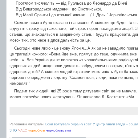
Протягом тисячоліть — від Рубльова до Леонардо да Вінчі
Від Вишгородської мадонни і до Сікстинської,
Від Марії Оранти і до атомної японки... ( І. Драч "Чорнобильська
Скільки всього було сказано і написано! А скільки ще буде! Та с
відчуття страху від накоєного, той страх перед наслідками аварії.
станції, що знаходяться в аварійному стані. І будуть працювати, д
мозок тих, хто несе відповідальність за це.
Сьогодні нове лихо - це знову Японія...А як би не завадило приг
це трагедія кожного: «Вона йде вже, прямує до тебе, одчинила вже
небо...». Вся Україна дише пилюкою «з чорнобильськими радіонукл
здорових людей, якщо вони дихають забрудненим повітрям, п'ють з
здорових дітей? А скільки людей втратили можливість бути батькам
чергове попередженя людству:"Схаменіться, люди, поки не пізно, пок
немовлят!"
Подвиг тих людей, які 25 років тому рятували світ, це не минуле
молох потребує нових жертвувань. Як написала Л. Костенко: «Ми —
Релевантні матеріали:
Вони врятували Україну і світ
У центрі уваги влади – соці
ЗНО
ЧАЕС
чорнобиль
чорнобильської