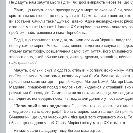
Не дадуть нам забути цього і діти, які досі вмирають через те, що
Річки, що несуть свою прозору воду у моря та океани. Ліси, зелен
крім пташиних пісень, не порушує тиші. Свіже та чисте повітря, яке
ви востаннє бачили таке? Думаю, давно. Адже незабруднених річок т
стає все менше і менше. Шалене XX сторіччя принесло людству раз
проблем, найстрашніша з яких Чорнобиль...
Події, що трапилися того дня, змінили обличчя України, людства
вони у кожне серце. Апокаліпсис, кінець людського існування відк
атомну катастрофу, розщеплення самої суті буття, його глибинного
хворого світу, який вбиває матір, дитину, дружин, чоловіків, вбиває
найстрашніше?
Мабуть, скільки існує людство, стільки й оспівує воно жінку- маті
своїми піснями і молитвами, возвеличуючи її ім'я. Велика кількість
присвячена саме матері — рідній матусі, Матері Божій, Матері Всес
Мадонни, працюючи поряд з чоловіками, кидалися у страшний вир н
розуміючи її наслідків. Саме вони чи за покликом серця, чи завдяки
на подвигах попередніх поколінь, надавали допомогу постаражадал
"Полиновий шлях подолянок "
, - саме так називається книга п
ліквідаторів та їх фотографії. Вона створюється з нагоди 25-ї річни
Вінниччини, що були учасницями ліквідації того страшного лиха. Т
образ, що поєднав у собі Святу Марію і жінку-матір XX століття.
Як малювали на задану тему богове мистецтво,