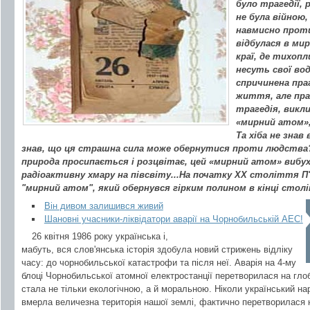
було трагедії, 
не була війною,
навмисно проти
відбулася в мир
краї, де тихопл
несуть свої вод
спричинена пра
життя, але пра
трагедія, викл
«мирний атом»,
Та хіба не знав 
знав, що ця страшна сила може обернутися проти людства?! І
природа просипається і розцвітає, цей «мирний атом» вибух
радіоактивну хмару на півсвіту...На початку ХХ століття П
"мирний атом", який обернувся гірким полином в кінці столі
Він дивом залишився живий
Шановні учасники-ліквідатори аварії на Чорнобильській АЕС!
26 квітня 1986 року українська і,
мабуть, вся слов'янська історія здобула новий стрижень відліку
часу: до чорнобильської катастрофи та після неї. Аварія на 4-му
блоці Чорнобильської атомної електростанції перетворилася на гл
стала не тільки екологічною, а й моральною. Ніколи український на
вмерла величезна територія нашої землі, фактично перетворилася н