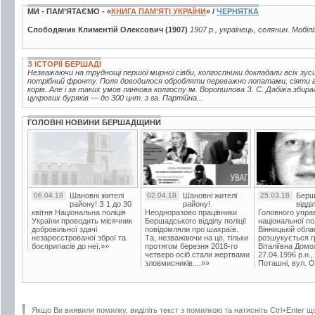
МИ - ПАМ’ЯТАЄМО - «
КНИГА ПАМ’ЯТІ УКРАЇНИ
» /
ЧЕРНЯТКА
Слободяник Климентій Олексович (1907)
1907 р., українець, селянин. Мобіл
З ІСТОРІЇ БЕРШАДІ
Незважаючи на труднощі першої мирної сівби, колгоспники докладали всіх зу
потрібний фронту. Поля доводилося обробляти переважно лопатами, сіяти 
корів. Але і за таких умов ланкова колгоспу ім. Воропшлова З. С. Дабіжа збир
цукрових буряків — до 300 цнт. з га. Партійна...
ГОЛОВНІ НОВИНИ БЕРШАДЩИНИ
06.04.18
Шановні жителі
02.04.18
Шановні жителі
25.03.18
Берш
району! З 1 до 30
району!
відді
квітня Національна поліція
Неодноразово працівники
Головного упра
України проводить місячник
Бершадського відділу поліції
національної пол
добровільної здачі
повідомляли про шахраїв.
Вінницькій обла
незареєстрованої зброї та
Та, незважаючи на це, тільки
розшукується гр
боєприпасів до неї.»»
протягом березня 2018-го
Віталіївна Домо
четверо осіб стали жертвами
27.04.1996 р.н.,
зловмисників....»»
Поташні, вул. Ос
Якщо Ви виявили помилку, виділіть текст з помилкою та натисніть Ctrl+Enter щ