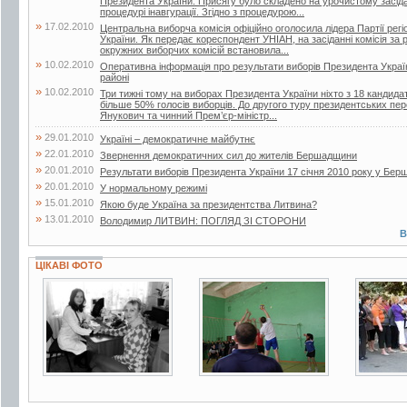
Президента України. Присягу було складено на урочистому засіда
процедурі інавгурації. Згідно з процедурою...
»
17.02.2010
Центральна виборча комісія офіційно оголосила лідера Партії р
України. Як передає кореспондент УНІАН, на засіданні комісія з
окружних виборчих комісій встановила...
»
10.02.2010
Оперативна інформація про результати виборів Президента Украї
районі
»
10.02.2010
Три тижні тому на виборах Президента України ніхто з 18 кандида
більше 50% голосів виборців. До другого туру президентських пере
Янукович та чинний Прем’єр-міністр...
»
29.01.2010
Україні – демократичне майбутнє
»
22.01.2010
Звернення демократичних сил до жителів Бершадщини
»
20.01.2010
Результати виборів Президента України 17 січня 2010 року у Бер
»
20.01.2010
У нормальному режимі
»
15.01.2010
Якою буде Україна за президентства Литвина?
»
13.01.2010
Володимир ЛИТВИН: ПОГЛЯД ЗІ СТОРОНИ
В
ЦІКАВІ ФОТО
5 фото
5 фото
3 фот