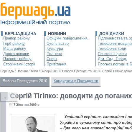
БЕРШАДЩИНА
НОВИНИ
ДОВІДНИКИ
Прапор району
Офіційні повідомлення
Підприємства та ор
Герб району
Суспільство
Телефонні довідни
Мапа району
Культура
Телефонні коди
Дошка пошани
Політика
Поштові індекси
Паспорт району
Спорт
Дім. Сад. Город.
Сторінками історії
Привітання
Прогноз погоди в 
Бершадь
/
Новини
/
Теми
/
Вибори 2010
/
Вибори Президента 2010
/
Сергій Тігіпко: дов
Вибори Президента 2010
Кандидати у Президенти
Сергій Тігіпко: доводити до погани
←
7 Жовтня 2009 р
Успішний керівник, економіст і по
України в сучасному світі, про вибо
– Для чого нам взагалі потрібні ви