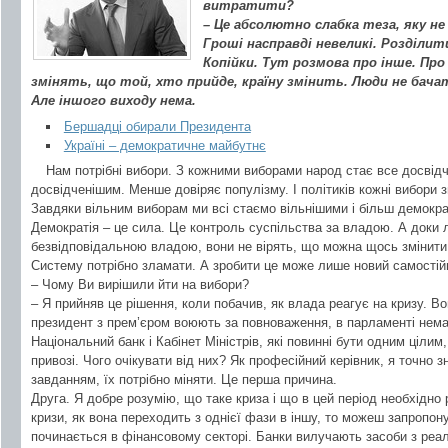
витратити?
– Це абсолютно слабка теза, яку н
Гроші насправді невеликі. Розділит
Копійки. Тут розмова про інше. Про
змінять, що той, хто прийде, країну змінить. Люди не бача
Але іншого виходу нема.
Бершадці обирали Президента
Україні – демократичне майбутнє
Нам потрібні вибори. З кожними виборами народ стає все досвідч
досвідченішим. Менше довіряє популізму. І політиків кожні вибори
Завдяки вільним виборам ми всі стаємо вільнішими і більш демокр
Демократія – це сила. Це контроль суспільства за владою. А доки 
безвідповідальною владою, вони не вірять, що можна щось змінити
Систему потрібно зламати. А зробити це може лише новий самостійн
– Чому Ви вирішили йти на вибори?
– Я прийняв це рішення, коли побачив, як влада реагує на кризу. В
президент з прем’єром воюють за повноваження, в парламенті нема 
Національний банк і Кабінет Міністрів, які повинні бути одним цілим
привозі. Чого очікувати від них? Як професійний керівник, я точно
завданням, їх потрібно міняти. Це перша причина.
Друга. Я добре розумію, що таке криза і що в цей період необхідно 
кризи, як вона переходить з однієї фази в іншу, то можеш запропон
починається в фінансовому секторі. Банки вилучають засоби з реал