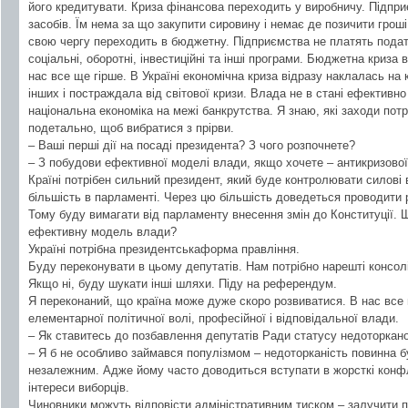
його кредитувати. Криза фінансова переходить у виробничу. Підпр
засобів. Їм нема за що закупити сировину і немає де позичити гроші
свою чергу переходить в бюджетну. Підприємства не платять подат
соціальні, оборотні, інвестиційні та інші програми. Бюджетна криза 
нас все ще гірше. В Україні економічна криза відразу наклалась на 
інших і постраждала від світової кризи. Влада не в стані ефективно
національна економіка на межі банкрутства. Я знаю, які заходи потр
подетально, щоб вибратися з прірви.
– Ваші перші дії на посаді президента? З чого розпочнете?
– З побудови ефективної моделі влади, якщо хочете – антикризової
Країні потрібен сильний президент, який буде контролювати силові
більшість в парламенті. Через цю більшість доведеться проводити 
Тому буду вимагати від парламенту внесення змін до Конституції. Щ
ефективну модель влади?
Україні потрібна президентськаформа правління.
Буду переконувати в цьому депутатів. Нам потрібно нарешті консол
Якщо ні, буду шукати інші шляхи. Піду на референдум.
Я переконаний, що країна може дуже скоро розвиватися. В нас все 
елементарної політичної волі, професійної і відповідальної влади.
– Як ставитесь до позбавлення депутатів Ради статусу недоторкано
– Я б не особливо займався популізмом – недоторканість повинна б
незалежним. Адже йому часто доводиться вступати в жорсткі конфл
інтереси виборців.
Чиновники можуть відповісти адміністративним тиском – залучити пр