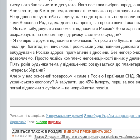
тиску потрібно захистити депутата. Його все-таки вибрав народ, а н
Але я за те, щоб статус недоторканості не заважав арештовувати д
Нещодавно депутат вбив людину, але недоторканість не дозволила 
коли Верховна Рада дала дозвіл на арешт, він просто зник. Така при
– Як нам вибудовувати економічні відносини з Росією? Вони зараз в
розраховуєте на економічну підтримку «великого сусіда»?
– Я не вірю в дружні відносини в економіці. Їх просто не буває в прир
інваліди, багатодітні, військові. І російський уряд повинен допомага
вибудувати з Росією здорові прагматичні відносини. Без непотрібних
дозволяємо. Просто якийсь комплекс неповноцінності виник у деяких
П’ять років будь-яка тема у відношеннях роздувається до планетар
інтересах України?
Але ж у нас основний товарообмін саме з Росією і країнами СНД. Я
українського експорту? А забувати, що 45% імпорту, перш за все ене
погані відносини з сусідом – це неприйнятна розкіш.
Релевантні матеріали:
У нормальному режимі
Якою буде Україна за президентст
Яценюка?
Теги:
вибори
податки
ДИВІТЬСЯ ТАКОЖ В РОЗДІЛІ
ВИБОРИ ПРЕЗИДЕНТА 2010
»
03.03.2010
Віктор Янукович 25 лютого склав присягу на вірність українському