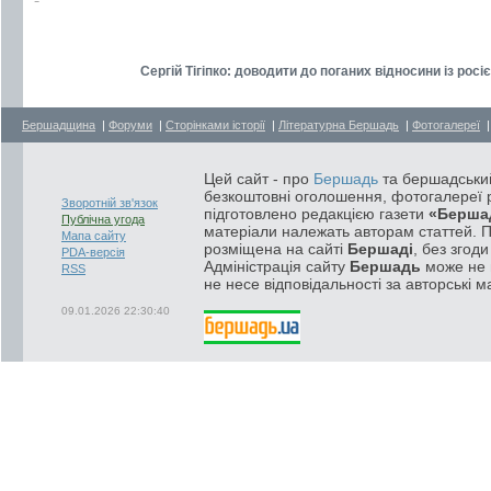
Сергій Тігіпко: доводити до поганих відносини із рос
Бершадщина
|
Форуми
|
Сторінками історії
|
Літературна Бершадь
|
Фотогалереї
Цей сайт - про
Бершадь
та бершадський
безкоштовні оголошення, фотогалереї р
Зворотній зв'язок
підготовлено редакцією газети
«Берша
Публічна угода
матеріали належать авторам статтей. 
Мапа сайту
розміщена на сайті
Бершаді
, без згод
PDA-версія
Адміністрація сайту
Бершадь
може не п
RSS
не несе відповідальності за авторські м
09.01.2026 22:30:40