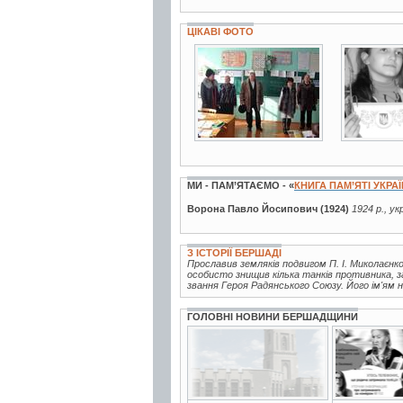
ЦІКАВІ ФОТО
3 фото
3 фото
МИ - ПАМ’ЯТАЄМО - «
КНИГА ПАМ’ЯТІ УКРА
Ворона Павло Йосипович (1924)
1924 р., ук
З ІСТОРІЇ БЕРШАДІ
Прославив земляків подвигом П. І. Миколаєнко
особисто знищив кілька танків противника, з
звання Героя Радянського Союзу. Його ім'ям н
ГОЛОВНІ НОВИНИ БЕРШАДЩИНИ