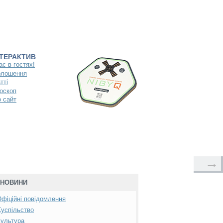
НТЕРАКТИВ
ас в гостях!
олошення
тті
оскоп
 сайт
→
НОВИНИ
фіційні повідомлення
успільство
ультура