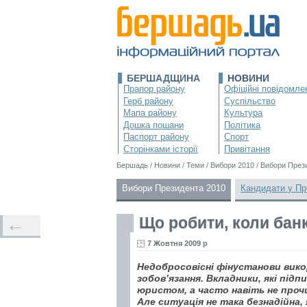
БЕРШАДЩИНА
НОВИНИ
Прапор району
Офіційні повідомле
Герб району
Суспільство
Мапа району
Культура
Дошка пошани
Політика
Паспорт району
Спорт
Сторінками історії
Привітання
Бершадь
/
Новини
/
Теми
/
Вибори 2010
/
Вибори През
Вибори Президента 2010
Кандидати у Пр
Що робити, коли бан
←
7 Жовтня 2009 р
Недобросовісні фінустанови вико
зобов’язання. Вкладники, які під
юристом, а часто навіть не проч
Але ситуація не така безнадійна,