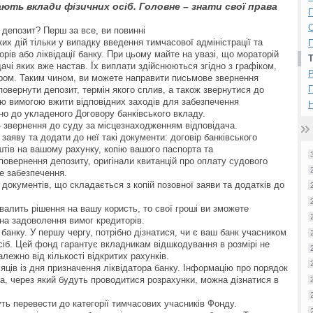
ають вклади фізичних осіб. Головне – знати свої права
П
 депозит? Перш за все, ви повинні
их дій тільки у випадку введення тимчасової адміністрації та
П
ів або ліквідації банку. При цьому майте на увазі, що мораторій
ачі яких вже настав. Їх виплати здійснюються згідно з графіком,
Р
ром. Таким чином, ви можете направити письмове звернення
овернути депозит, термін якого сплив, а також звернутися до
ою вимогою вжити відповідних заходів для забезпечення
Н
но до укладеного Договору банківського вкладу.
– звернення до суду за місцезнаходженням відповідача.
заяву та додати до неї такі документи: договір банківського
штів на вашому рахунку, копію вашого паспорта та
 повернення депозиту, оригінали квитанцій про оплату судового
не забезпечення.
 документів, що складається з копій позовної заяви та додатків до
алить рішення на вашу користь, то свої гроші ви зможете
 на задоволення вимог кредиторів.
банку. У першу чергу, потрібно дізнатися, чи є ваш банк учасником
сіб. Цей фонд гарантує вкладникам відшкодування в розмірі не
лежно від кількості відкритих рахунків.
яців із дня призначення ліквідатора банку. Інформацію про порядок
та, через який будуть проводитися розрахунки, можна дізнатися в
ь перевести до категорії тимчасових учасників Фонду.