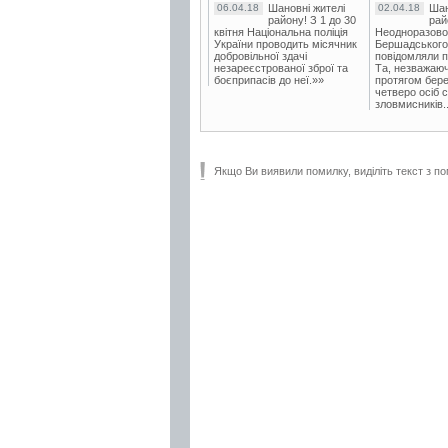
06.04.18
Шановні жителі
02.04.18
Шан
району! З 1 до 30
рай
квітня Національна поліція
Неодноразово
України проводить місячник
Бершадського в
добровільної здачі
повідомляли п
незареєстрованої зброї та
Та, незважаюч
боєприпасів до неї.»»
протягом бере
четверо осіб 
зловмисників..
Якщо Ви виявили помилку, виділіть текст з по