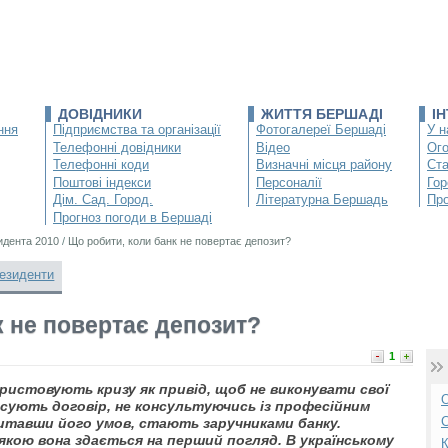
ДОВІДНИКИ
ЖИТТЯ БЕРШАДІ
І
ння
Підприємства та організації
Фотогалереї Бершаді
У н
Телефонні довідники
Відео
Ог
Телефонні коди
Визначні місця району
Ста
Поштові індекси
Персоналії
Гор
Дім. Сад. Город.
Літературна Бершадь
Про
Прогноз погоди в Бершаді
идента 2010
/
Що робити, коли банк не повертає депозит?
езиденти
к не повертає депозит?
1
ристовують кризу як привід, щоб не виконувати свої
О
писують договір, не консультуючись із професійним
С
итавши його умов, стають заручниками банку.
 якою вона здається на перший погляд. В українському
К