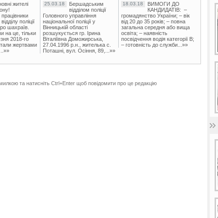
овні жителі
25.03.18
Бершадським
18.03.18
ВИМОГИ ДО
ону!
відділом поліції
КАНДИДАТІВ: –
 працівники
Головного управління
громадянство України; – вік
ідділу поліції
національної поліції у
від 20 до 35 років; – повна
ро шахраїв.
Вінницькій області
загальна середня або вища
и на це, тільки
розшукується гр. Ірина
освіта; – наявність
зня 2018-го
Віталіївна Доможирська,
посвідчення водія категорії В;
стали жертвами
27.04.1996 р.н., жителька с.
– готовність до служби...»»
..»»
Поташні, вул. Осіння, 89,...»»
милкою та натисніть Ctrl+Enter щоб повідомити про це редакцію