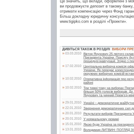
Це значить, що вклади, оформлені з мо
ви продовжуєте депозит в такому банку, 
отримати компенсацію через Фонд гарант
Більш докладну юридичну консультацію і
www.tigipko.com в розділі «Проекти».
ДИВІТЬСЯ ТАКОЖ В РОЗДІЛІ
ВИБОРИ ПРЕ
»
03.03.2010
Віктор Янукович 25 лютого склав 
Президента України. Присягу бул
процедурі інавгурації. Згідно з п
»
17.02.2010
Центральна виборча комісія офі
України. Як передає кореспонден
окружних виборчих комісій встан
»
10.02.2010
Оперативна інформація про резу
районі
»
10.02.2010
Три тижні тому на виборах Прези
більше 50% голосів виборців. До 
Янукович та чинний Прем’єр-мініс
»
29.01.2010
Україні – демократичне майбутн
»
22.01.2010
Звернення демократичних сил д
»
20.01.2010
Результати виборів Президента У
»
20.01.2010
У нормальному режимі
»
15.01.2010
Якою буде Україна за президент
»
13.01.2010
Володимир ЛИТВИН: ПОГЛЯД З