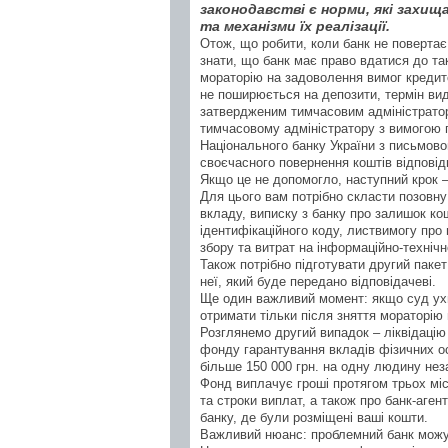
законодавстві є норми, які захищ
та механізми їх реалізації.
Отож, що робити, коли банк не повертає
знати, що банк має право вдатися до так
мораторію на задоволення вимог кредитор
не поширюється на депозити, термін вид
затвердженим тимчасовим адміністрато
тимчасовому адміністратору з вимогою п
Національного банку України з письмов
своєчасного повернення коштів відповід
Якщо це не допомогло, наступний крок 
Для цього вам потрібно скласти позовну 
вкладу, виписку з банку про залишок ко
ідентифікаційного коду, листвимогу про
збору та витрат на інформаційно-техніч
Також потрібно підготувати другий пакет
неї, який буде передано відповідачеві.
Ще один важливий момент: якщо суд ухв
отримати тільки після зняття мораторію
Розглянемо другий випадок – ліквідацію 
фонду гарантування вкладів фізичних о
більше 150 000 грн. на одну людину неза
Фонд виплачує гроші протягом трьох міс
та строки виплат, а також про банк-аген
банку, де були розміщені ваші кошти.
Важливий нюанс: проблемний банк можут