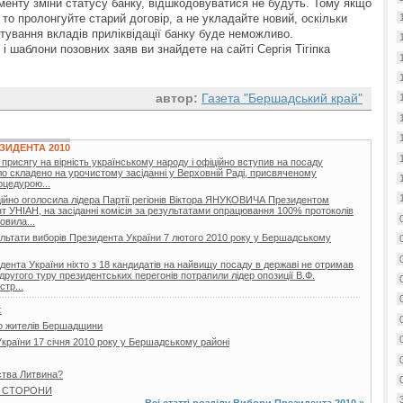
менту зміни статусу банку, відшкодовуватися не будуть. Тому якщо
то пролонгуйте старий договір, а не укладайте новий, оскільки
ування вкладів приліквідації банку буде неможливо.
 шаблони позовних заяв ви знайдете на сайті Сергія Тігіпка
автор:
Газета "Бершадський край"
ЗИДЕНТА 2010
присягу на вірність українському народу і офіційно вступив на посаду
о складено на урочистому засіданні у Верховній Раді, присвяченому
роцедурою...
ційно оголосила лідера Партії регіонів Віктора ЯНУКОВИЧА Президентом
т УНІАН, на засіданні комісія за результатами опрацювання 100% протоколів
овила...
льтати виборів Президента України 7 лютого 2010 року у Бершадському
дента України ніхто з 18 кандидатів на найвищу посаду в державі не отримав
другого туру президентських перегонів потрапили лідер опозиції В.Ф.
тр...
є
о жителів Бершадщини
країни 17 січня 2010 року у Бершадському районі
ства Литвина?
І СТОРОНИ
Всі статті розділу
Вибори Президента 2010
»