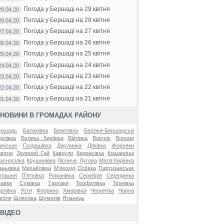
Погода у Бершаді на 29 квітня
29.04.20
Погода у Бершаді на 28 квітня
28.04.20
Погода у Бершаді на 27 квітня
27.04.20
Погода у Бершаді на 26 квітня
26.04.20
Погода у Бершаді на 25 квітня
25.04.20
Погода у Бершаді на 24 квітня
24.04.20
Погода у Бершаді на 23 квітня
23.04.20
Погода у Бершаді на 22 квітня
22.04.20
Погода у Бершаді на 21 квітня
21.04.20
НОВИНИ В ГРОМАДАХ РАЙОНУ
ершадь
Баланівка
Березівка
Берізки-Бершадські
рлівка
Велика Киріївка
Війтівка
Вовчок
Ворони
инське
Голдашівка
Джулинка
Дяківка
Жорняки
вітне
Зелений Гай
Кавкули
Кидрасівка
Кошаринці
асносілка
Крушинівка
Лісниче
Лугова
Мала Киріївка
ньківка
Михайлівка
М'якохід
Осіївка
Партизанське
оташня
П'ятківка
Романівка
Серебрія
Серединка
авки
Сумівка
Тартаки
Теофилівка
Тернівка
рлівка
Устя
Флорино
Хмарівка
Чернятка
Чорна
ебля
Шляхова
Шумилів
Яланець
ВІДЕО