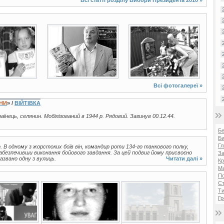
3 фото
2 фото
Всі фотогалереї »
ЇНИ
» /
ВІЙТІВКА
раїнець, селянин. Мобілізований в 1944 р. Рядовий. Загинув 00.12.44.
Б
Би
Гл
. В одному з жорстоких боїв він, командир роти 134-го танкового полку,
абезпечивши виконання бойового завдання. За цей подвиг йому присвоєно
За
азвано одну з вулиць.
Читати далі »
Кр
Ма
П
Ст
Ти
Гр