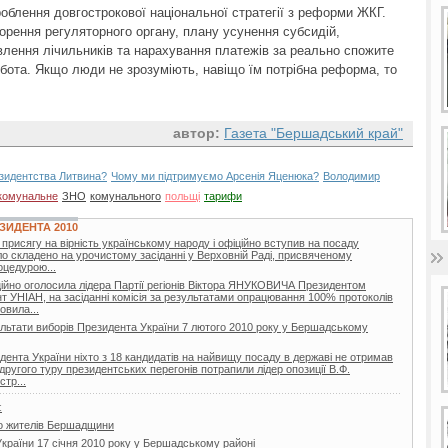
роблення довгострокової національної стратегії з реформи ЖКГ.
ворення регуляторного органу, плану усунення субсидій,
влення лічильників та нарахування платежів за реально спожите
бота. Якщо люди не зрозуміють, навіщо їм потрібна реформа, то
автор:
Газета "Бершадський край"
езидентства Литвина?
Чому ми підтримуємо Арсенія Яценюка?
Володимир
комунальне
ЗНО
комунального
польщі
тарифи
ЗИДЕНТА 2010
присягу на вірність українському народу і офіційно вступив на посаду
о складено на урочистому засіданні у Верховній Раді, присвяченому
роцедурою...
ційно оголосила лідера Партії регіонів Віктора ЯНУКОВИЧА Президентом
т УНІАН, на засіданні комісія за результатами опрацювання 100% протоколів
овила...
льтати виборів Президента України 7 лютого 2010 року у Бершадському
дента України ніхто з 18 кандидатів на найвищу посаду в державі не отримав
другого туру президентських перегонів потрапили лідер опозиції В.Ф.
тр...
є
о жителів Бершадщини
країни 17 січня 2010 року у Бершадському районі