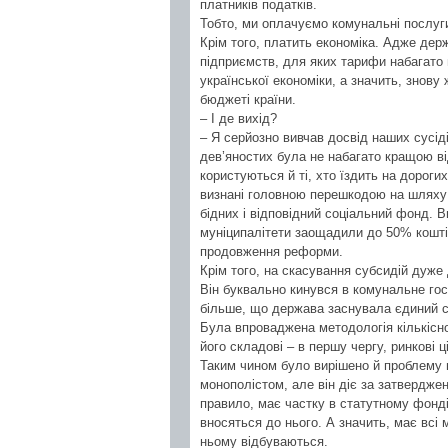
платників податків.
Тобто, ми оплачуємо комунальні послуги 
Крім того, платить економіка. Адже дер
підприємств, для яких тарифи набагато
української економіки, а значить, знову 
бюджеті країни.
– І де вихід?
– Я серйозно вивчав досвід наших сусід
дев’яностих була не набагато кращою ві
користуються й ті, хто їздить на дорогих
визнані головною перешкодою на шляху 
бідних і відповідний соціальний фонд. 
муніципалітети заощадили до 50% кошті
продовження реформи.
Крім того, на скасування субсидій дуже 
Він буквально кинувся в комунальне гос
більше, що держава заснувала єдиний с
Була впроваджена методологія кількісно
його складові – в першу чергу, ринкові ц
Таким чином було вирішено й проблему 
монополістом, але він діє за затвердже
правило, має частку в статутному фонд
вносяться до нього. А значить, має всі м
ньому відбуваються.