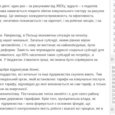
двічі: один раз – за рахунками від ЖЕКу, вдруге – з податків.
жава намагається покрити збитки комунального сектору за рахунок
 вищі. Це зменшує конкурентоспроможність та ефективність
ж, негативно позначається і на зарплаті, і на робочих місцях, і на
ів. Наприклад, в Польщі економічна ситуація на початку
д нашої нинішньої. Загальні субсидії, якими рівною мірою
 автомобілях, і ті, кому не вистачає на найнеобхідніше, були
реформи. Замість них впровадили адресні соціальні субсидії для
Виявилося, що 65% населення таких субсидій не потребує, а
в. У бюджетах з’явилися гроші, які можна було спрямувати на
Б
добре відреагував бізнес.
Би
подарство, всі котельні та інші підприємства скупили вмить. Тим
Гл
За
пеціальний орган, який встановлює тарифи на комунальні послуги.
Кр
го тарифу, відповідно до якої визначається не сам тариф, а тільки
Ма
іни на енергоносії.
П
монополізму. Постачальник тепла начебто і є для свого району
Ст
Ти
ними державою тарифами. Крім того, муніципальна влада, як
Гр
і підприємства – вона формується з основних фондів, що
ожливості контролювати якість роботи і взагалі всі процеси, які в