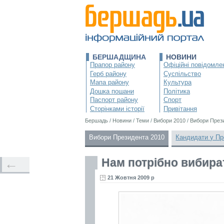
БЕРШАДЩИНА
НОВИНИ
Прапор району
Офіційні повідомле
Герб району
Суспільство
Мапа району
Культура
Дошка пошани
Політика
Паспорт району
Спорт
Сторінками історії
Привітання
Бершадь
/
Новини
/
Теми
/
Вибори 2010
/
Вибори През
Вибори Президента 2010
Кандидати у Пр
Нам потрібно вибир
←
21 Жовтня 2009 р