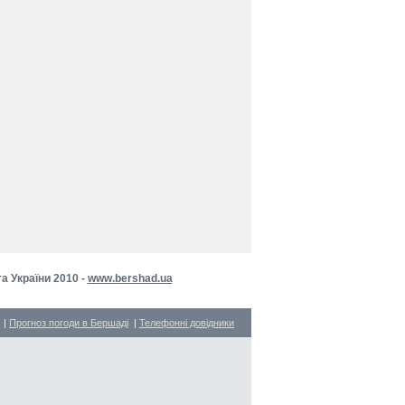
 України 2010 -
www.bershad.ua
|
Прогноз погоди в Бершаді
|
Телефонні довідники