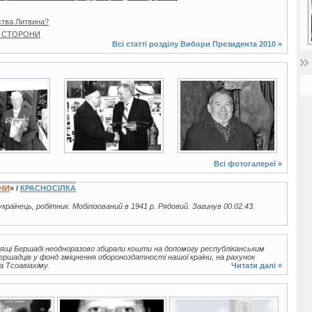
ства Литвина?
І СТОРОНИ
Всі статті розділу
Вибори Президента 2010
»
2 фото
4 фото
Всі фотогалереї »
ЇНИ
» /
КРАСНОСІЛКА
 українець, робітник. Мобілізований в 1941 р. Рядовий. Загинув 00.02.43.
дящі Бершаді неодноразово збирали кошти на допомогу республіканським
 бершадців у фонд зміцнення обороноздатності нашої країни, на рахунок
а Тсоавіахіму.
Читати далі »