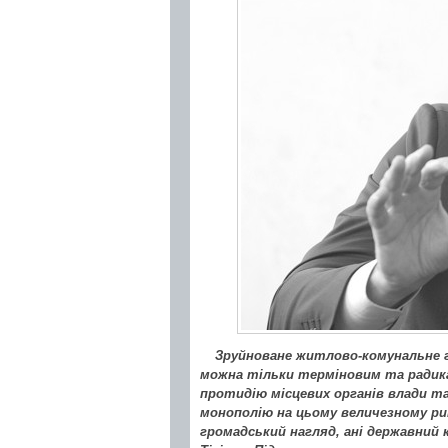
Зруйноване житлово-комунальне 
можна тільки терміновим та радик
протидію місцевих органів влади т
монополію на цьому величезному рин
громадський нагляд, ані державний 