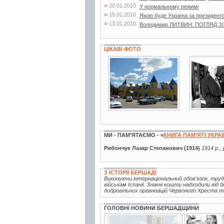
»
20.01.2010
У нормальному режимі
»
15.01.2010
Якою буде Україна за президент
»
13.01.2010
Володимир ЛИТВИН: ПОГЛЯД З
ЦІКАВІ ФОТО
49 фото
2 фото
МИ - ПАМ’ЯТАЄМО - «
КНИГА ПАМ’ЯТІ УКРА
Рибончук Лазар Степанович (1914)
1914 р.,
З ІСТОРІЇ БЕРШАДІ
Виконуючи інтернаціональний обов'язок, тру
військам Іспанії. Значні кошти надходили від
добровільних організацій Червоного Хреста т
ГОЛОВНІ НОВИНИ БЕРШАДЩИНИ