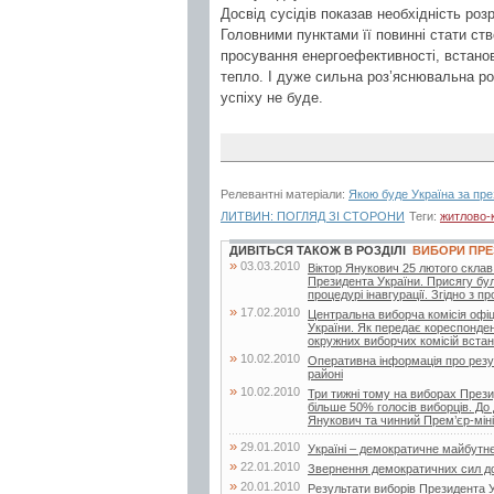
Досвід сусідів показав необхідність роз
Головними пунктами її повинні стати ст
просування енергоефективності, встано
тепло. І дуже сильна роз’яснювальна ро
успіху не буде.
Релевантні матеріали:
Якою буде Україна за пр
ЛИТВИН: ПОГЛЯД ЗІ СТОРОНИ
Теги:
житлово-
ДИВІТЬСЯ ТАКОЖ В РОЗДІЛІ
ВИБОРИ ПРЕ
»
03.03.2010
Віктор Янукович 25 лютого склав 
Президента України. Присягу бул
процедурі інавгурації. Згідно з п
»
17.02.2010
Центральна виборча комісія офі
України. Як передає кореспонден
окружних виборчих комісій встан
»
10.02.2010
Оперативна інформація про резу
районі
»
10.02.2010
Три тижні тому на виборах Прези
більше 50% голосів виборців. До 
Янукович та чинний Прем’єр-мініс
»
29.01.2010
Україні – демократичне майбутн
»
22.01.2010
Звернення демократичних сил д
»
20.01.2010
Результати виборів Президента У