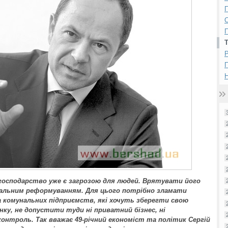
П
П
Р
Н
господарство уже є загрозою для людей. Врятувати його
альним реформуванням. Для цього потрібно зламати
а комунальних підприємств, які хочуть зберегти свою
ку, не допустити туди ні приватний бізнес, ні
контроль. Так вважає 49-річний економіст та політик Сергій