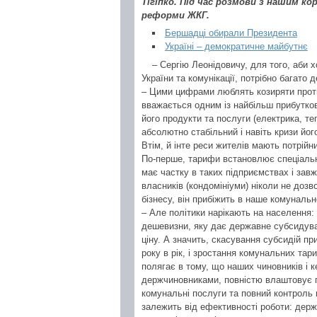
Тігіпко. Під час розмови з нашим к
реформи ЖКГ.
Бершадці обирали Президента
Україні – демократичне майбутнє
– Сергію Леонідовичу, для того, аби
України та комунікації, потрібно багато 
– Цими цифрами люблять козиряти прот
вважається одним із найбільш прибуткови
його продукти та послуги (електрика, тепл
абсолютно стабільний і навіть кризи йог
Втім, й інте реси жителів мають потрійн
По-перше, тарифи встановлює спеціальн
має частку в таких підприємствах і зав
власників (кондомініуми) ніколи не доз
бізнесу, він прибіжить в наше комунальн
– Але політики нарікають на населення:
дешевизни, яку дає державне субсидуван
ціну. А значить, скасування субсидій п
року в рік, і зростання комунальних та
полягає в тому, що наших чиновників і ке
держчиновниками, повністю влаштовує п
комунальні послуги та повний контроль 
залежить від ефективності роботи: держ