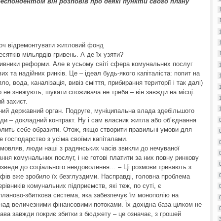
ореспондентом він розповів про деякі пункти свого плану
 хоч відремонтувати житловий фонд
десятків мільярдів гривень. А де їх узяти?
ивники реформи. Але в усьому світі сфера комунальних послуг
х та надійних ринків. Це – ідеал будь-якого капіталіста: попит на
о, вода, каналізація, вивіз сміття, прибирання території і так далі)
о не знижують, шукати споживача не треба – він завжди на місці.
ий захист.
ий державний орган. Подруге, муніципальна влада здебільшого
жди – докладний контракт. Ну і сам власник житла або об’єднання
волить себе образити. Отож, якщо створити правильні умови для
е господарство з усіма своїми капіталами.
 мовляв, люди наші з радянських часів звикли до нечуваної
ня комунальних послуг, і не готові платити за них повну ринкову
ризведе до соціального невдоволення… – Ці розмови тривають з
рифів вже зробило їх безглуздими. Насправді, головна проблема
рівників комунальних підприємств, які теж, по суті, є
ланово-збиткова система, яка забезпечує їм монополію на
над величезними фінансовими потоками. Їх дохідна база цілком не
ава завжди покриє збитки з бюджету – це означає, з грошей