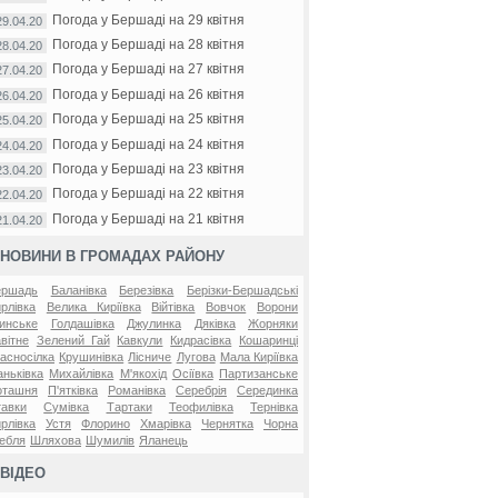
Погода у Бершаді на 29 квітня
29.04.20
Погода у Бершаді на 28 квітня
28.04.20
Погода у Бершаді на 27 квітня
27.04.20
Погода у Бершаді на 26 квітня
26.04.20
Погода у Бершаді на 25 квітня
25.04.20
Погода у Бершаді на 24 квітня
24.04.20
Погода у Бершаді на 23 квітня
23.04.20
Погода у Бершаді на 22 квітня
22.04.20
Погода у Бершаді на 21 квітня
21.04.20
НОВИНИ В ГРОМАДАХ РАЙОНУ
ершадь
Баланівка
Березівка
Берізки-Бершадські
рлівка
Велика Киріївка
Війтівка
Вовчок
Ворони
инське
Голдашівка
Джулинка
Дяківка
Жорняки
вітне
Зелений Гай
Кавкули
Кидрасівка
Кошаринці
асносілка
Крушинівка
Лісниче
Лугова
Мала Киріївка
ньківка
Михайлівка
М'якохід
Осіївка
Партизанське
оташня
П'ятківка
Романівка
Серебрія
Серединка
авки
Сумівка
Тартаки
Теофилівка
Тернівка
рлівка
Устя
Флорино
Хмарівка
Чернятка
Чорна
ебля
Шляхова
Шумилів
Яланець
ВІДЕО