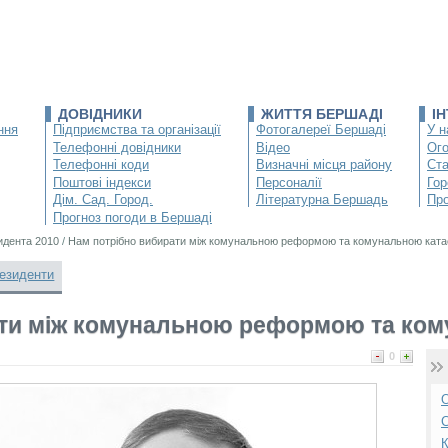
ДОВІДНИКИ
ЖИТТЯ БЕРШАДІ
І
ння
Підприємства та організації
Фотогалереї Бершаді
У н
Телефонні довідники
Відео
Ог
Телефонні коди
Визначні місця району
Ста
Поштові індекси
Персоналії
Гор
Дім. Сад. Город.
Літературна Бершадь
Про
Прогноз погоди в Бершаді
идента 2010
/
Нам потрібно вибирати між комунальною реформою та комунальною кат
езиденти
ати між комунальною реформою та ко
0
О
С
К