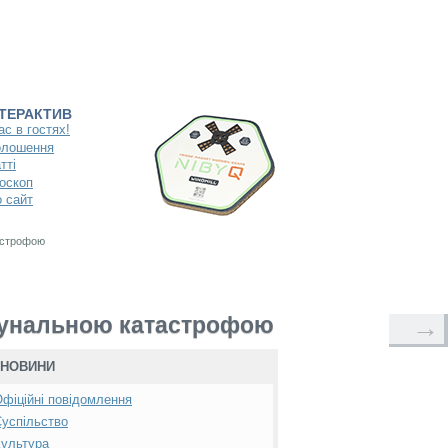
НТЕРАКТИВ
ас в гостях!
олошення
тті
оскоп
 сайт
астрофою
мунальною катастрофою
→
НОВИНИ
фіційні повідомлення
успільство
ультура