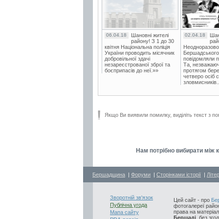
06.04.18
Шановні жителі
02.04.18
Шан
району! З 1 до 30
рай
квітня Національна поліція
Неодноразово
України проводить місячник
Бершадського в
добровільної здачі
повідомляли п
незареєстрованої зброї та
Та, незважаюч
боєприпасів до неї.»»
протягом бере
четверо осіб 
зловмисників..
Якщо Ви виявили помилку, виділіть текст з по
Нам потрібно вибирати між
Бершадщина
|
Форуми
|
Сторінками історії
|
Літе
Зворотній зв'язок
Цей сайт - про
Бе
Публічна угода
фотогалереї район
права на матеріал
Мапа сайту
Бершаді
, без зго