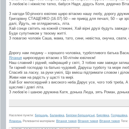
З любов’ю і ніжністю татко, бабуся Надя, дідусь Коля, дядечко Вітал
З нагоди 50-річного ювілею щиро вітаємо нашу любу, дорогу дружи
Григорівну СТАЩЕНКО (16.07) 50 – не привід для печалі, 50 – це зрі
далі, Йдуть, не оглядаючись, літа.
Хай сонце світить на кожній стежині, Хай вірні друзі будуть завжди 
Буде супутником у твоєму житті.
З повагою чоловік Саша, мама, тато, сини, невістка, онучка, свати, 
Дорогу нам людину – хорошого чоловіка, турботливого батька Ва
Яланця
щиросердно вітаємо з 50-літнім ювілеєм!
Наш славний і рідний, найкращий у світі, З тобою нам завжди затиш
Ти гарний господар та батько чудовий, Даруєш турботу та море люб
Спасибі за ласку, за руки умілі, Що вмієш підтримати словом і діло
Живи нам на радість у щасті та мирі.
Хай Бог милосердний з високого неба Дарує усе, чого тобі треба, 
щасливі і довгі літа.
З любов’ю і шаною дружина Катя, донька Люда, зять Роман, донька
Населені пункти:
Бершадь
,
Баланівка
,
Берізки-Бершадські
,
Бирлівка
,
Голдашівка
,
Яланець
Релевантні матеріали:
Вітання тижня
Вітання тижня
Вітання тижня
Теги: