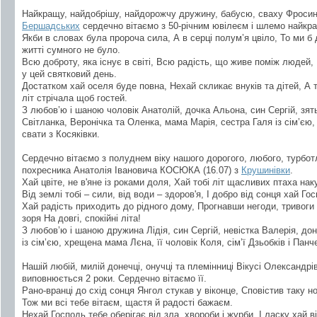
Найкращу, найдобрішу, найдорожчу дружину, бабусю, сваху Фросину
Бершадських
сердечно вітаємо з 50-річним ювілеєм і шлемо найкр
Якби в словах була пророча сила, А в серці полум’я цвіло, То ми б 
житті сумного не було.
Всю доброту, яка існує в світі, Всю радість, що живе поміж людей, Н
у цей святковий день.
Достатком хай оселя буде повна, Нехай скликає внуків та дітей, А т
літ стрічала щоб гостей.
З любов’ю і шаною чоловік Анатолій, дочка Альона, син Сергій, зять
Світланка, Веронічка та Оленка, мама Марія, сестра Галя із сім’єю,
свати з Косяківки.
Сердечно вітаємо з полуднем віку нашого дорогого, любого, турботл
похресника Анатолія Івановича КОСЮКА (16.07) з
Крушинівки
.
Хай цвіте, не в'яне із роками доля, Хай тобі літ щасливих птаха нак
Від землі тобі – сили, від води – здоров'я, І добро від сонця хай Го
Хай радість приходить до рідного дому, Прогнавши негоди, тривоги і
зоря На довгі, спокійні літа!
З любов’ю і шаною дружина Лідія, син Сергій, невістка Валерія, дон
із сім’єю, хрещена мама Лєна, її чоловік Коля, сім’ї Дзьобків і Панче
Нашій любій, милій донечці, онучці та племінниці Вікусі Олександрі
виповнюється 2 роки. Сердечно вітаємо її.
Рано-вранці до схід сонця Янгол стукав у віконце, Сповістив таку но
Тож ми всі тебе вітаєм, щастя й радості бажаєм.
Нехай Господь тебе оберігає від зла, хвороби і журби, І ласку хай в