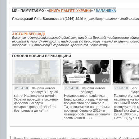
МИ - ПАМ’ЯТАЄМО - «
КНИГА ПАМ’ЯТІ УКРАЇНИ
» /
БАЛАНІВКА
Яланецький Яків Васильович (1916)
1916 р., українець, селянин. Мобілізова
З ІСТОРІЇ БЕРШАДІ
Виконуючи інтернаціональний обов'язок, трудящі Бершаді неодноразово збир
військам Іспанії. Значні кошти надходили від бершадців у фонд зміцнення обор
добровільних організацій Червоного Хреста та Тсоавіахіму.
ГОЛОВНІ НОВИНИ БЕРШАДЩИНИ
06.04.18
Шановні жителі
02.04.18
Шановні жителі
25.03.18
Берш
району! З 1 до 30
району!
відді
квітня Національна поліція
Неодноразово працівники
Головного упра
України проводить місячник
Бершадського відділу поліції
національної пол
добровільної здачі
повідомляли про шахраїв.
Вінницькій обла
незареєстрованої зброї та
Та, незважаючи на це, тільки
розшукується гр
боєприпасів до неї.»»
протягом березня 2018-го
Віталіївна Домо
четверо осіб стали жертвами
27.04.1996 р.н.,
зловмисників....»»
Поташні, вул. Ос
Якщо Ви виявили помилку, виділіть текст з помилкою та натисніть Ctrl+Enter щ