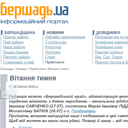
БЕРШАДЩИНА
НОВИНИ
ДОВІДНИКИ
Прапор району
Офіційні повідомлення
Підприємства та ор
Герб району
Суспільство
Телефонні довідни
Мапа району
Культура
Телефонні коди
Дошка пошани
Політика
Поштові індекси
Паспорт району
Спорт
Дім. Сад. Город.
Сторінками історії
Привітання
Прогноз погоди в 
Бершадь
/
Новини
/
Привітання
/
Вітання тижня
Вітання тижня
16 Липня 2010 р
←
Редакція газети «Бершадський край», адміністрація це
сердечно вітають з днями народжень – начальника відділе
Іванівну САВЧЕНКО (17.07), листонош Марію Іванівну ПІДД
Михайлівну БАТЮК (16.07) з с.
Голдашівки
.
Прийміть вітання найщиріші наші І побажання в цей свят
Щоб від життя ви мали лиш удачі, Повагу й шану – від л
Дружині