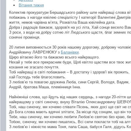
Вітання тижня
Колектив прокуратури Бершадського району шле найкращі слова віт
побажань з нагоди ювілею спеціалісту І категорії Валентині Дмитр
життя, немов чарівна м’ята, Розквітла Ваша ювілейна дата.
Добра і радощів бажаєм, здоров'я на усі літа, Хай сонце весело Вам
З роси, з води на добру сотню літ Людського щастя, благ земних п
сонячні промінця.
20 липня виповнюється 30 років нашому дорогому, доброму чоловіку,
Андрійовичу ЛАВРЕНЮКУ з
Баланівки
.
Щиро вітаємо його та бажаємо всього найкращого.
Нехай у тебе все прекрасним буде, Щоб квітло щастям все твоє ж
кохання не згасало почуття.
Тобі найкращі в світі побажання – В достатку і здоров'ї вік прожить,
хай Господь тебе благословить.
З любов’ю та повагою дружина Люба, сини Сергій, Володя, Вадим, 
Андрій, братова Маша, племінниця Інна.
Найніжніші слова, що йдуть від наших сердець, з нагоди 20-ліття
найкращому у світі синочку, внуку Віталію Олександровичу ШЕВЧУК
Тобі, наш синочку, ми хочемо співати Пісень, яких досі ще світ не с
До Бога слова мають вдячні злітати, За місце під сонцем, що він то
Тебе, наш синочку, ми хочемо любити Любов’ю святою без краю, бе
Тобою, синочку, ми хочемо пишатись, Всі сили покласти тобі на алт
З любов’ю і ніжністю мама Тоня, папа Саша, бабуся Галя, дідусь Ко