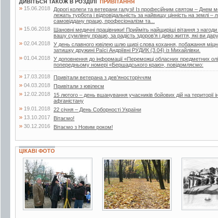
ДИВІТЬСЯ ТАКОЖ В РОЗДІЛІ
ПРИВІТАННЯ
»
15.06.2018
Дорогі колеги та ветерани галузі! Із професійним святом – Днем 
лежать турбота і відповідальність за найвищу цінність на землі –
самовіддану працю, професіоналізм та...
»
15.06.2018
Шановні медичні працівники! Прийміть найщиріші вітання з нагоди
вашу сумлінну працю, за радість здоров’я і диво життя, які ви дар
»
02.04.2018
У день славного ювілею шлю щирі слова кохання, побажання міцног
затишку дружині Раїсі Андріївні РУДИК (3.04) із Михайлівки.
»
01.04.2018
У доповнення до інформації «Переможці обласних предметних олі
попередньому номері «Бершадського краю», повідомляємо:
»
17.03.2018
Привітали ветерана з дев’яносторіччям
»
04.03.2018
Привітали з ювілеєм
»
12.02.2018
15 лютого – день вшанування учасників бойових дій на території і
афганістану
»
19.01.2018
22 січня – День Соборності України
»
13.10.2017
Вітаємо!
»
30.12.2016
Вітаємо з Новим роком!
ЦІКАВІ ФОТО
7 фото
9 фото
3 фото