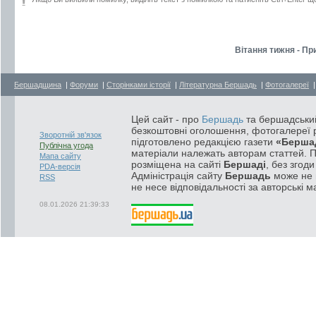
Вітання тижня - Пр
Бершадщина
|
Форуми
|
Сторінками історії
|
Літературна Бершадь
|
Фотогалереї
Цей сайт - про
Бершадь
та бершадський
безкоштовні оголошення, фотогалереї р
Зворотній зв'язок
підготовлено редакцією газети
«Берша
Публічна угода
матеріали належать авторам статтей. 
Мапа сайту
розміщена на сайті
Бершаді
, без згод
PDA-версія
Адміністрація сайту
Бершадь
може не п
RSS
не несе відповідальності за авторські м
08.01.2026 21:39:33