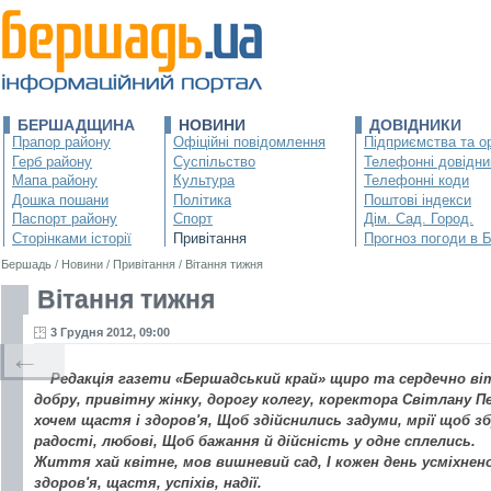
БЕРШАДЩИНА
НОВИНИ
ДОВІДНИКИ
Прапор району
Офіційні повідомлення
Підприємства та ор
Герб району
Суспільство
Телефонні довідни
Мапа району
Культура
Телефонні коди
Дошка пошани
Політика
Поштові індекси
Паспорт району
Спорт
Дім. Сад. Город.
Сторінками історії
Привітання
Прогноз погоди в 
Бершадь
/
Новини
/
Привітання
/
Вітання тижня
Вітання тижня
3 Грудня 2012, 09:00
←
Редакція газети «Бершадський край» щиро та сердечно віт
добру, привітну жінку, дорогу колегу, коректора Світлану 
хочем щастя і здоров'я, Щоб здійснились задуми, мрії щоб з
радості, любові, Щоб бажання й дійсність у одне сплелись.
Життя хай квітне, мов вишневий сад, І кожен день усміхнено
здоров'я, щастя, успіхів, надії.