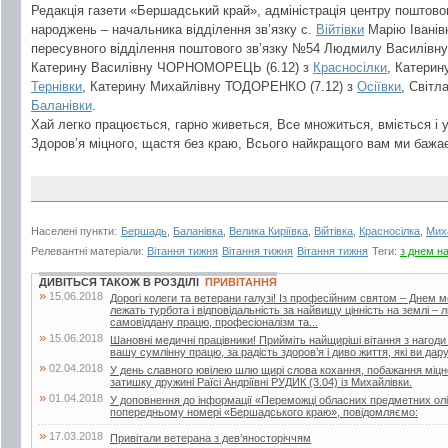
Редакція газети «Бершадський край», адміністрація центру поштово
народжень – начальника відділення зв’язку с.
Війтівки
Марію Іванів
пересувного відділення поштового зв’язку №54 Людмилу Василівн
Катерину Василівну ЧОРНОМОРЕЦЬ (6.12) з
Красносілки
, Катерин
Тернівки
, Катерину Михайлівну ТОДОРЕНКО (7.12) з
Осіївки
, Світл
Баланівки
.
Хай легко працюється, гарно живеться, Все множиться, вміється і 
Здоров’я міцного, щастя без краю, Всього найкращого вам ми бажа
Населені пункти:
Бершадь
,
Баланівка
,
Велика Киріївка
,
Війтівка
,
Красносілка
,
Мих
Релевантні матеріали:
Вітання тижня
Вітання тижня
Вітання тижня
Теги:
з днем н
ДИВІТЬСЯ ТАКОЖ В РОЗДІЛІ
ПРИВІТАННЯ
»
15.06.2018
Дорогі колеги та ветерани галузі! Із професійним святом – Днем 
лежать турбота і відповідальність за найвищу цінність на землі –
самовіддану працю, професіоналізм та...
»
15.06.2018
Шановні медичні працівники! Прийміть найщиріші вітання з нагоди
вашу сумлінну працю, за радість здоров’я і диво життя, які ви дар
»
02.04.2018
У день славного ювілею шлю щирі слова кохання, побажання міцног
затишку дружині Раїсі Андріївні РУДИК (3.04) із Михайлівки.
»
01.04.2018
У доповнення до інформації «Переможці обласних предметних олі
попередньому номері «Бершадського краю», повідомляємо:
»
17.03.2018
Привітали ветерана з дев’яносторіччям