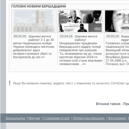
ГОЛОВНІ НОВИНИ БЕРШАДЩИНИ
06.04.18
Шановні жителі
02.04.18
Шановні жителі
25.03.18
Берш
району! З 1 до 30
району!
відді
квітня Національна поліція
Неодноразово працівники
Головного упра
України проводить місячник
Бершадського відділу поліції
національної пол
добровільної здачі
повідомляли про шахраїв.
Вінницькій обла
незареєстрованої зброї та
Та, незважаючи на це, тільки
розшукується гр
боєприпасів до неї.»»
протягом березня 2018-го
Віталіївна Домо
четверо осіб стали жертвами
27.04.1996 р.н.,
зловмисників....»»
Поташні, вул. Ос
Якщо Ви виявили помилку, виділіть текст з помилкою та натисніть Ctrl+Enter щ
Вітання тижня - Пр
Бершадщина
|
Форуми
|
Сторінками історії
|
Літературна Бершадь
|
Фотогалереї