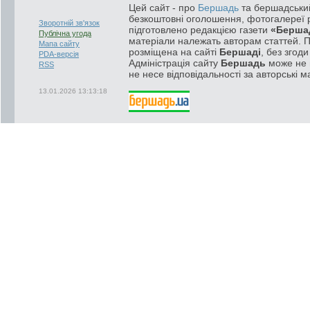
Цей сайт - про
Бершадь
та бершадський
безкоштовні оголошення, фотогалереї р
Зворотній зв'язок
підготовлено редакцією газети
«Берша
Публічна угода
матеріали належать авторам статтей. 
Мапа сайту
розміщена на сайті
Бершаді
, без згод
PDA-версія
Адміністрація сайту
Бершадь
може не п
RSS
не несе відповідальності за авторські м
13.01.2026 13:13:18