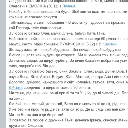
Сердечно вітаємо з днем народження нашого любого, милого, найдор
Олеговича СМОЛІНА (30.11) з
Яланця
.
Нехай у тебе все прекрасним буде, Щоб квітло щастям все твоє ж
кохання не згасало почуття.
Тобі найкращі в світі побажання – В достатку і здоров'ї вік прожить,
хай Господь тебе благословить.
З любов’ю батько Олег, мама Олена, бабусі Катя, Ніна.
Найніжніші, найтепліші слова вітань шлемо з нагоди 60-річного ювіл
бабусі, сестрі Марії Якимівні РУЖИНСЬКІЙ (3.12) з
В.Киріївки
.
Що задумала ти – нехай збудеться, Всі печалі нехай забудуться.
Любов і щастя хай будуть до старості, Ми ж бажаєм тобі тільки рад
За ніжнеє серце, за щиру турботу, За вічне бажання добра нам усім
силу, здоров'я тобі Він дає!
З любов’ю і повагою батько, сини Василь, Олександр, дочки Віра, На
онуки Лєна, Вітя, Аліна, Вадим, Юля, Максим, сестра Аня і сім’я К
Дорогого, доброго, найкращого у світі чоловіка, татуся, зятя, сина
Війтівки
сердечно та щиро вітаємо з 30-річчям.
Ми те бе, рід нень кий, ра ді при ві та ти У ці чу до ві зимові дні, Б
на зем лі.
Лю бий наш, ми лий, до ро гий, Вкло ня є мось то бі до ніг, рід нень 
У не бес нім прос то рі, де сві тять ся зо рі, Де мі сяць сер пан ком 
Ма тір Бо жа зав жди бе ре же!
З повагою та любов’ю дружина Таня, донечка Іринка, синочок Женьк
дружиною Оксаною.