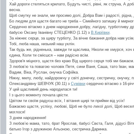
Хай дороги стеляться крилато, Будуть чисті, рівні, як струна, А до
весна.
Щоб смутку не знали, ми просимо долі, Добра Вам і радості, рідна, 
Бо людям для щастя багато не треба – Сімейного затишку й мирног
Сердечно вітаємо з днем народження добру, лагідну, турботливу др
бабусю Оксану Іванівну СТЕЦЕНКО (1.12) з
В.Киріївки
.
За ніжнеє серце, за щиру турботу, За вічне бажання добра нам усім
Тобі, люба наша, низький наш уклін.
Так будь же, рідненька, завжди ти щаслива, Ніколи не хмурся, хоч ва
єдина, Коли ти смієшся – нам радісно всім.
Здоров'я міцного, щастя без краю Від щирого серця тобі ми бажаєм
З любов’ю та повагою чоловік Петя, сини Ваня, Саша, тато Іван, м
Вадим, Віка, Руслан, онучка Софійка.
Ніжну, милу, любу, найдорожчу у світі донечку, сестричку, онучку,
Олександрівну ШЕВЧУК (30.11) з
Сумівки
сердечно вітаємо з 16-річ
У цей щасливий день народилася ти!
І з цього моменту почала цвісти.
Цвітом ти своїм радуєш всіх, І вітання щирі ти прийми від усіх!
Бажаємо щастя, успіху, любові, Щоб не було лихої долі, Щоб весело
моглося!
З днем народження!
З любов’ю мама, тато, брат Ярослав, бабусі Свєта, Галя, дідусі Ві
батько Ігор з дружиною Альоною, сестричка Даринка.