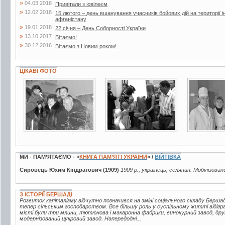
»
04.03.2018
Привітали з ювілеєм
»
12.02.2018
15 лютого – день вшанування учасників бойових дій на території і
афганістану
»
19.01.2018
22 січня – День Соборності України
»
13.10.2017
Вітаємо!
»
30.12.2016
Вітаємо з Новим роком!
ЦІКАВІ ФОТО
4 фото
2 фото
3 фото
МИ - ПАМ’ЯТАЄМО - «
КНИГА ПАМ’ЯТІ УКРАЇНИ
» /
ВІЙТІВКА
Сировець Юхим Кіндратович (1909)
1909 р., українець, селянин. Мобілізован
З ІСТОРІЇ БЕРШАДІ
Розвиток капіталізму відчутно позначився на зміні соціального складу Берш
тепер сільським господарством. Все більшу роль у суспільному житті відігр
місті були три млини, тютюнова і макаронна фабрики, винокурний завод, друк
модернізований цукровий завод. Напередодні...