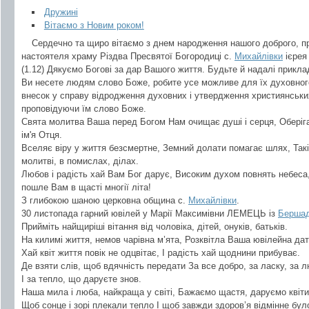
Дружині
Вітаємо з Новим роком!
Сердечно та щиро вітаємо з днем народження нашого доброго, пр
настоятеля храму Різдва Пресвятої Богородиці с.
Михайлівки
ієрея
(1.12) Дякуємо Богові за дар Вашого життя. Будьте й надалі прикл
Ви несете людям слово Боже, робите усе можливе для їх духовног
внесок у справу відродження духовних і утвердження християнських
проповідуючи їм слово Боже.
Свята молитва Ваша перед Богом Нам очищає душі і серця, Оберігає
ім'я Отця.
Вселяє віру у життя безсмертне, Земний долати помагає шлях, Такі п
молитві, в помислах, ділах.
Любов і радість хай Вам Бог дарує, Високим духом повнять небеса
пошле Вам в щасті многії літа!
З глибокою шаною церковна община с.
Михайлівки
.
30 листопада гарний ювілей у Марії Максимівни ЛЕМЕЦЬ із
Бершад
Прийміть найщиріші вітання від чоловіка, дітей, онуків, батьків.
На килимі життя, немов чарівна м’ята, Розквітла Ваша ювілейна дат
Хай квіт життя повік не одцвітає, І радість хай щоднини прибуває.
Де взяти слів, щоб вдячність передати За все добро, за ласку, за 
І за тепло, що даруєте знов.
Наша мила і люба, найкраща у світі, Бажаємо щастя, даруємо квіти
Щоб сонце і зорі плекали тепло І щоб завжди здоров’я відмінне бул