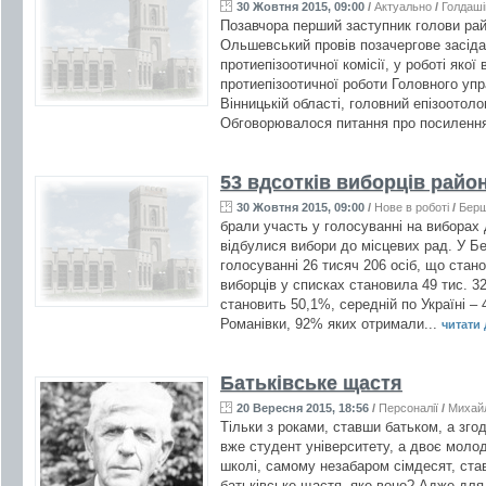
30 Жовтня 2015, 09:00
/
Актуально
/
Голдаші
Позавчора перший заступник голови ра
Ольшевський провів позачергове засід
протиепізоотичної комісії, у роботі якої
протиепізоотичної роботи Головного уп
Вінницькій області, головний епізоотол
Обговорювалося питання про посилення
53 вдсотків виборців райо
30 Жовтня 2015, 09:00
/
Нове в роботі
/
Бер
брали участь у голосуванні на виборах 
відбулися вибори до місцевих рад. У Б
голосуванні 26 тисяч 206 осіб, що стано
виборців у списках становила 49 тис. 32
становить 50,1%, середній по Україні –
Романівки, 92% яких отримали...
читати д
Батьківське щастя
20 Вересня 2015, 18:56
/
Персоналії
/
Михайл
Тільки з роками, ставши батьком, а зго
вже студент університету, а двоє моло
школі, самому незабаром сімдесят, ста
батьківське щастя, яке воно? Адже для