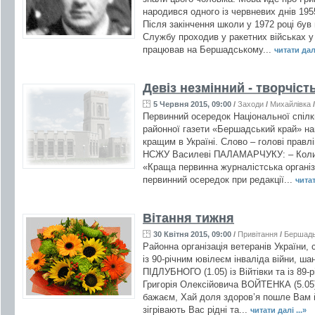
народився одного із червневих днів 1955 
Після закінчення школи у 1972 році був
Службу проходив у ракетних військах 
працював на Бершадському...
читати далі
Девіз незмінний - творчіст
5 Червня 2015, 09:00
/
Заходи
/
Михайлівка
Первинний осередок Національної спілки
районної газети «Бершадський край» на
кращим в Україні. Слово – голові правлі
НСЖУ Василеві ПАЛАМАРЧУКУ: – Коли 
«Краща первинна журналістська організ
первинний осередок при редакції...
читат
Вітання тижня
30 Квітня 2015, 09:00
/
Привітання
/
Бершад
Районна організація ветеранів України, с
із 90-річним ювілеєм інваліда війни, ш
ПІДЛУБНОГО (1.05) із Війтівки та із 89-
Григорія Олексійовича ВОЙТЕНКА (5.05)
бажаєм, Хай доля здоров’я пошле Вам 
зігрівають Вас рідні та...
читати далі ...»