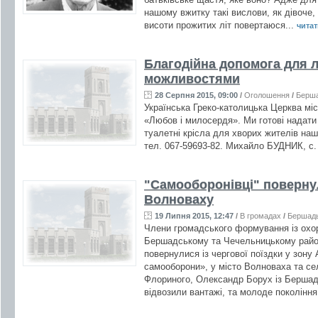
нашому вжитку такі вислови, як дівоче,
висоти прожитих літ повертаюся...
читати
Благодійна допомога для 
можливостями
28 Серпня 2015, 09:00
/
Оголошення
/
Берш
Українська Греко-католицька Церква мі
«Любов і милосердя». Ми готові надати 
туалетні крісла для хворих жителів наш
тел. 067-59693-82. Михайло БУДНИК, с
"Самооборонівці" повернул
Волноваху
19 Липня 2015, 12:47
/
В громадах
/
Бершад
Члени громадського формування із охо
Бершадському та Чечельницькому райо
повернулися із чергової поїздки у зону
самооборони», у місто Волноваха та се
Флориного, Олександр Борух із Бершаді
відвозили вантажі, та молоде покоління