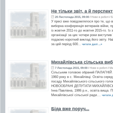
Не тільки звіт, а й перспек
20 Листопада 2015, 09:00
/
Нове в роботі
/
Б
У пресі вже повідомлялося про те, що в
виборна конференція ветеранів війни, п
із жовтня 2011-го до жовтня 2015-го. Із
організації за цих чотири роки виступи
подаємо короткий виклад його звіту. Н
за цей період 600...
читати далі ...»
Михайлівська сільська виб
7 Листопада 2015, 09:00
/
Нове в роботі
/
Ми
Сільським головою обраний ПАЛАГНІЙ А
1960 року в с. Михайлівці. Освіта серед
посаду Михайлівського сільського голов
НОВООБРАНІ ДЕПУТАТИ МИХАЙЛІВСЬК
Інна Павлівна, 1986 р.н., освіта вища. 
Михайлівської сільської ради....
читати д
Біда вже поруч...