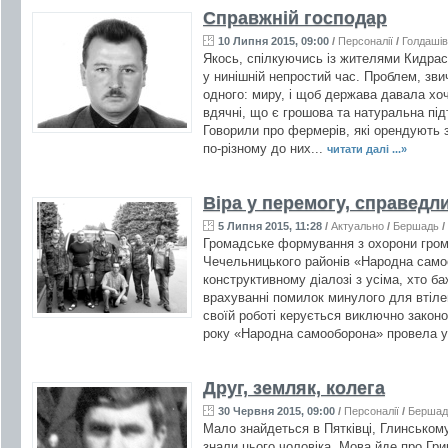
Справжній господар
10 Липня 2015, 09:00
/
Персоналії
/
Голдашів
Якось, спілкуючись із жителями Кидрас
у нинішній непростий час. Проблем, зви
одного: миру, і щоб держава давала хоч
вдячні, що є грошова та натуральна під
Говорили про фермерів, які орендують 
по-різному до них...
читати далі ...»
Віра у перемогу, справедли
5 Липня 2015, 11:28
/
Актуально
/
Бершадь
/
Громадське формування з охорони гром
Чечельницького районів «Народна само
конструктивному діалозі з усіма, хто б
врахуванні помилок минулого для втіл
своїй роботі керується виключно законо
року «Народна самооборона» провела ус
Друг, земляк, колега
30 Червня 2015, 09:00
/
Персоналії
/
Бершад
Мало знайдеться в Пятківці, Глинському
знали цього чоловіка. Мова йде про Гри