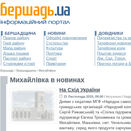
БЕРШАДЩИНА
НОВИНИ
ДОВІДНИКИ
Прапор району
Офіційні повідомлення
Підприємства та ор
Герб району
Суспільство
Телефонні довідни
Мапа району
Культура
Телефонні коди
Дошка пошани
Політика
Поштові індекси
Паспорт району
Спорт
Дім. Сад. Город.
Сторінками історії
Привітання
Прогноз погоди в 
Бершадь
/
Бершадщина
/
Михайлівка
Михайлівка в новинах
На Схід України
21 Листопада 2015, 09:00
/
Актуально
/
Кидр
Днями з ініціативи МГФ «Народна самоо
громадських організацій «Народний кон
Сергій Рижавський) та «Спілка підприє
підприємця Євгена Трохименка та громад
Михайлівки, Маньківки, смт. Чечельника
вантажу, серед якого продукти харчуван