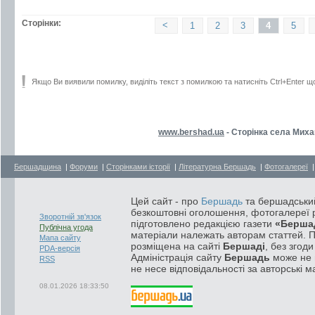
Сторінки:
<
1
2
3
4
5
Якщо Ви виявили помилку, виділіть текст з помилкою та натисніть Ctrl+Enter щ
www.bershad.ua
- Сторінка села Миха
Бершадщина
|
Форуми
|
Сторінками історії
|
Літературна Бершадь
|
Фотогалереї
Цей сайт - про
Бершадь
та бершадський
безкоштовні оголошення, фотогалереї р
Зворотній зв'язок
підготовлено редакцією газети
«Берша
Публічна угода
матеріали належать авторам статтей. 
Мапа сайту
розміщена на сайті
Бершаді
, без згод
PDA-версія
Адміністрація сайту
Бершадь
може не п
RSS
не несе відповідальності за авторські м
08.01.2026 18:33:50