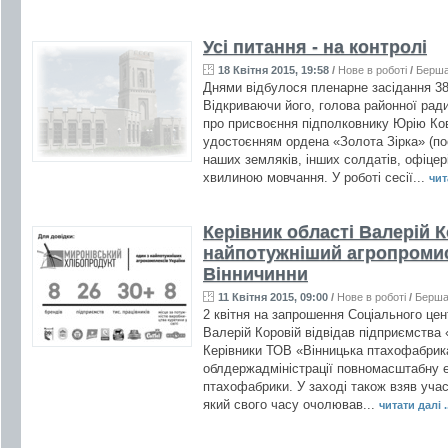
Усі питання - на контролі
18 Квітня 2015, 19:58
/
Нове в роботі
/
Берш
Днями відбулося пленарне засідання 38 
Відкриваючи його, голова районної рад
про присвоєння підполковнику Юрію Ков
удостоєнням ордена «Золота Зірка» (пос
наших земляків, інших солдатів, офіцер
хвилиною мовчання. У роботі сесії...
чит
Керівник області Валерій К
найпотужніший агропроми
Вінничинни
11 Квітня 2015, 09:00
/
Нове в роботі
/
Берша
2 квітня на запрошення Соціального цен
Валерій Коровій відвідав підприємства
Керівники ТОВ «Вінницька птахофабрика
облдержадміністрації повномасштабну е
птахофабрики. У заході також взяв уча
який свого часу очолював...
читати далі .