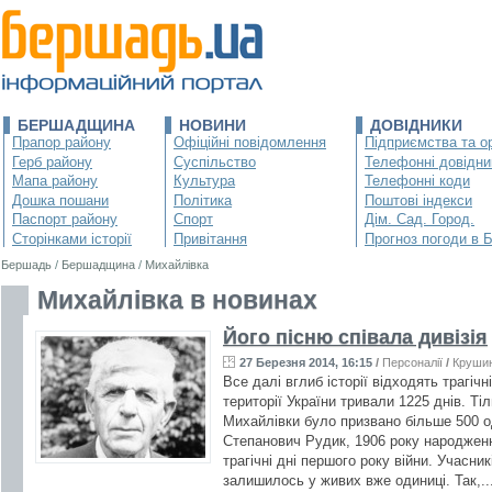
БЕРШАДЩИНА
НОВИНИ
ДОВІДНИКИ
Прапор району
Офіційні повідомлення
Підприємства та ор
Герб району
Суспільство
Телефонні довідни
Мапа району
Культура
Телефонні коди
Дошка пошани
Політика
Поштові індекси
Паспорт району
Спорт
Дім. Сад. Город.
Сторінками історії
Привітання
Прогноз погоди в 
Бершадь
/
Бершадщина
/
Михайлівка
Михайлівка в новинах
Його пісню співала дивізія
27 Березня 2014, 16:15
/
Персоналії
/
Крушин
Все далі вглиб історії відходять трагічн
території України тривали 1225 днів. Ті
Михайлівки було призвано більше 500 о
Степанович Рудик, 1906 року народженн
трагічні дні першого року війни. Учасник
залишилось у живих вже одиниці. Так,..