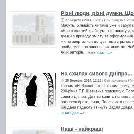
Різні люди, різні думки. Щ
27 Березня 2014, 16:06
/
Нам пишуть
/
Берш
Мабуть, більшість читачів уже й забула
«Бершадський край» умістив анкету для 
думки з приводу змісту та оформлення 
ми не зверталися до цієї теми з різних 
пройдемося по заповнених анкетах. Най
яких авторів...
читати далі ...»
На схилах сивого Дніпра...
25 Березня 2014, 12:16
/
Світ захоплень
/
Ми
Героям «Небесної сотні» та сильному, 
200-річчя Т.Г. Шевченка присвячую Погл
сивого Дніпра, Де гнів кипить і слово л
впізнаєш брата, сина, Полеглих в праве
Кайдани падають і гинуть Задля добра, 
читати далі ...»
Наші - найкращі