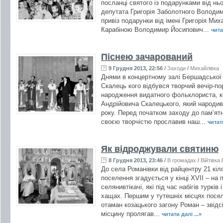
посланці святого із подарунками від ньо
депутата Григорія Заболотного Володим
привіз подарунки від імені Григорія М
Карабіною Володимир Йосипович...
чита
Піснею зачарований
9 Грудня 2013, 22:56
/
Заходи
/
Михайлівка
Днями в концертному залі Бершадської 
Скалець кого відбувся творчий вечір-пор
народження видатного фольклориста, к
Андрійовича Скалецького, який народив
року. Перед початком заходу до пам’ятни
своєю творчістю прославив наш...
читати
Як відроджували святиню
8 Грудня 2013, 23:46
/
В громадах
/
Війтівка
До села Романівки від райцентру 21 кі
поселення згадується у кінці XVII – на 
селянивтікачі, які під час набігів турків
хащах. Першим у тутешніх місцях посел
отаман козацького загону Роман – звідсі
місцину пролягав...
читати далі ...»