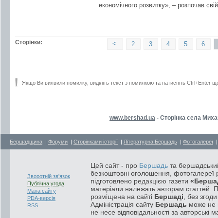
економічного розвитку», – розпочав свій
Сторінки:
<
2
3
4
5
6
Якщо Ви виявили помилку, виділіть текст з помилкою та натисніть Ctrl+Enter щ
www.bershad.ua
- Сторінка села Миха
Бершадщина
|
Форуми
|
Сторінками історії
|
Літературна Бершадь
|
Фотогалереї
Цей сайт - про
Бершадь
та бершадський
безкоштовні оголошення, фотогалереї р
Зворотній зв'язок
підготовлено редакцією газети
«Берша
Публічна угода
матеріали належать авторам статтей. 
Мапа сайту
розміщена на сайті
Бершаді
, без згод
PDA-версія
Адміністрація сайту
Бершадь
може не п
RSS
не несе відповідальності за авторські м