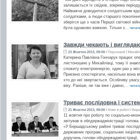
залишається їх свідків, зокрема періоду
Найважче доводилося солдатським вдов
солдатками, а люди старшого покоління
зберігся ще з часів Першої світової вій
була однаково важкою. Тільки з...
читати
Завжди чекають і вигляда
23 Жовтня 2013, 09:00
/
Персоналії
/
Михайл
Катерина Павлівна Гончарук працює опе
листоношею у Михайлівці, тому її знают
спожиту електроенергію, один раз у міс
Приємно спостерігати, наскільки вона в
хто до неї звертається. Особливу уваг
віку. Раніше, не так вже і давно,...
читати
Триває послідовна і систе
21 Жовтня 2013, 09:00
/
Нове в роботі
/
Бер
11 жовтня про роботу по соціально-екон
звітував в облдержадміністрації голо
«У Бершадському районі триває послідо
державних програм, соціальних ініціати
доручень голови облдержадміністрації, 