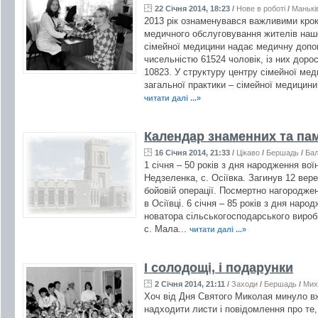
22 Січня 2014, 18:23
/
Нове в роботі
/
Манькі
2013 рік ознаменувався важливими кро
медичного обслуговування жителів наш
сімейної медицини надає медичну доп
чисельністю 61524 чоловік, із них доро
10823. У структуру центру сімейної ме
загальної практики – сімейної медицини
читати далі ...»
Календар знаменних та па
16 Січня 2014, 21:33
/
Цікаво
/
Бершадь
/
Бал
1 січня – 50 років з дня народження во
Недзеленка, с. Осіївка. Загинув 12 вере
бойовій операції. Посмертно нагородже
в Осіївці. 6 січня – 85 років з дня наро
новатора сільськогосподарського виро
с. Мала...
читати далі ...»
І солодощі, і подарунки
2 Січня 2014, 21:11
/
Заходи
/
Бершадь
/
Мих
Хоч від Дня Святого Миколая минуло вж
надходити листи і повідомлення про те