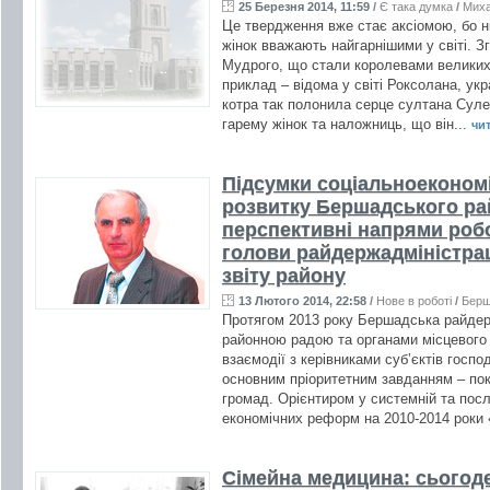
25 Березня 2014, 11:59
/
Є така думка
/
Миха
Це твердження вже стає аксіомою, бо ні
жінок вважають найгарнішими у світі. 
Мудрого, що стали королевами великих
приклад – відома у світі Роксолана, укр
котра так полонила серце султана Сул
гарему жінок та наложниць, що він...
чит
Підсумки соціальноекономі
розвитку Бершадського рай
перспективні напрями робо
голови райдержадміністра
звіту району
13 Лютого 2014, 22:58
/
Нове в роботі
/
Бер
Протягом 2013 року Бершадська райдержа
районною радою та органами місцевого
взаємодії з керівниками суб’єктів гос
основним пріоритетним завданням – по
громад. Орієнтиром у системній та пос
економічних реформ на 2010-2014 роки
Сімейна медицина: сьогоде