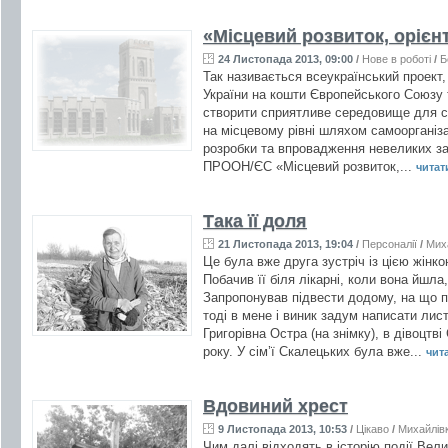
«Місцевий розвиток, орієн
24 Листопада 2013, 09:00
/
Нове в роботі
/
Б
Так називається всеукраїнський проект,
України на кошти Європейського Союзу
створити сприятливе середовище для ст
на місцевому рівні шляхом самоорганізац
розробки та впровадження невеликих за
ПРООН/ЄС «Місцевий розвиток,...
читати
Така її доля
21 Листопада 2013, 19:04
/
Персоналії
/
Мих
Це була вже друга зустріч із цією жінко
Побачив її біля лікарні, коли вона йшла
Запропонував підвести додому, на що 
тоді в мене і виник задум написати лист
Григорівна Остра (на знімку), в дівоцтв
року. У сім’ї Скалецьких була вже...
чита
Вдовиний хрест
9 Листопада 2013, 10:53
/
Цікаво
/
Михайлів
Чим далі відходять в історію події Вели