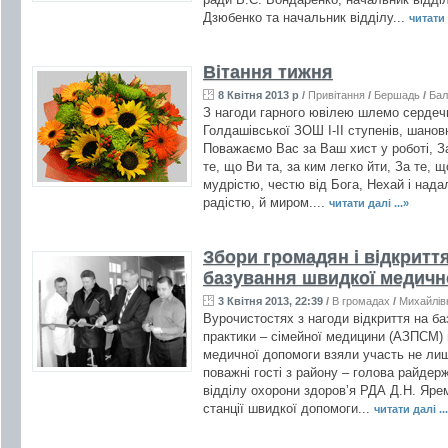
Дзюбенко та начальник відділу...
читати 
Вітання тижня
8 Квітня 2013 р
/
Привітання
/
Бершадь
/
Бал
З нагоди гарного ювілею шлемо сердечн
Голдашівської ЗОШ І-II ступенів, шанов
Поважаємо Вас за Ваш хист у роботі, З
те, що Ви та, за ким легко йти, За те, щ
мудрістю, честю від Бога, Нехай і нада
радістю, й миром....
читати далі ...»
Збори громадян і відкритт
базування швидкої медичн
3 Квітня 2013, 22:39
/
В громадах
/
Михайлів
Вурочистостях з нагоди відкриття на ба
практики – сімейної медицини (АЗПСМ) 
медичної допомоги взяли участь не лиш
поважні гості з району – голова райдер
відділу охорони здоров’я РДА Д.Н. Яре
станції швидкої допомоги...
читати далі ..