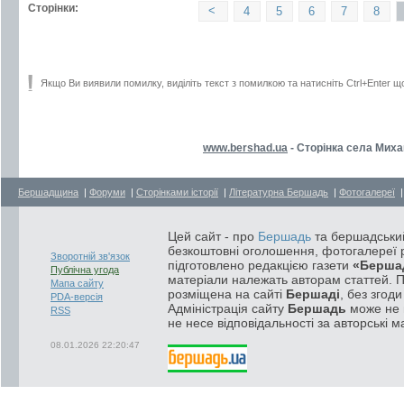
Сторінки:
<
4
5
6
7
8
Якщо Ви виявили помилку, виділіть текст з помилкою та натисніть Ctrl+Enter щ
www.bershad.ua
- Сторінка села Миха
Бершадщина
|
Форуми
|
Сторінками історії
|
Літературна Бершадь
|
Фотогалереї
Цей сайт - про
Бершадь
та бершадський
безкоштовні оголошення, фотогалереї р
Зворотній зв'язок
підготовлено редакцією газети
«Берша
Публічна угода
матеріали належать авторам статтей. 
Мапа сайту
розміщена на сайті
Бершаді
, без згод
PDA-версія
Адміністрація сайту
Бершадь
може не п
RSS
не несе відповідальності за авторські м
08.01.2026 22:20:47