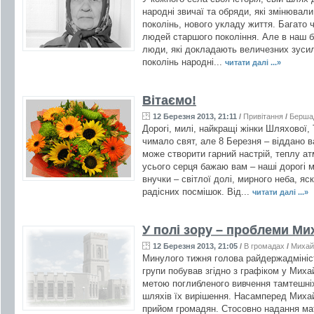
народні звичаї та обряди, які змінювал
поколінь, нового укладу життя. Багато 
людей старшого покоління. Але в наш б
люди, які докладають величезних зусиль
поколінь народні...
читати далі ...»
Вітаємо!
12 Березня 2013, 21:11
/
Привітання
/
Берша
Дорогі, милі, найкращі жінки Шляхової, 
чимало свят, але 8 Березня – віддано ва
може створити гарний настрій, теплу ат
усього серця бажаю вам – наші дорогі м
внучки – світлої долі, мирного неба, яс
радісних посмішок. Від...
читати далі ...»
У полі зору – проблеми Ми
12 Березня 2013, 21:05
/
В громадах
/
Михай
Минулого тижня голова райдержадмініст
групи побував згідно з графіком у Михай
метою поглибленого вивчення тамтешні
шляхів їх вирішення. Насамперед Михай
прийом громадян. Стосовно надання ма