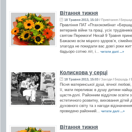
Вітання тижня
18 Травня 2013, 15:10
/
Привітання
/
Берша
Правління ПАТ «Птахокомбінат «Бершад
ветеранів війни та праці, усіх трудівник
святом Перемоги! Нехай 9 Травня принес
Бажаємо всім міцного здоров’я, сімейно
злагода не покидали вас довгі роки жит
бадьоро сотню літ, і...
читати далі ...»
Колискова у серці
18 Травня 2013, 15:03
/
Заходи
/
Бершадь
/
Пісня материнської душі, вічної любові,
її, мати переливає в душу дитини найщ
щастя-долі. Районним відділом освіти 
естетичного розвитку, виховання дітей д
духовного світу та з нагоди відзначення
проведено районний...
читати далі ...»
Вітання тижня