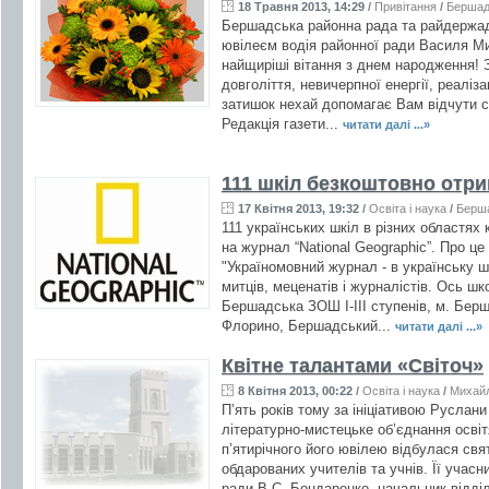
18 Травня 2013, 14:29
/
Привітання
/
Берша
Бершадська районна рада та райдержадм
ювілеєм водія районної ради Василя Ми
найщиріші вітання з днем народження! 
довголіття, невичерпної енергії, реаліз
затишок нехай допомагає Вам відчути 
Редакція газети...
читати далі ...»
111 шкіл безкоштовно отри
17 Квітня 2013, 19:32
/
Освіта і наука
/
Берш
111 українських шкіл в різних областях
на журнал “National Geographic”. Про ц
"Україномовний журнал - в українську шк
митців, меценатів і журналістів. Ось ш
Бершадська ЗОШ І-ІІІ ступенів, м. Берш
Флорино, Бершадський...
читати далі ...»
Квітне талантами «Світоч»
8 Квітня 2013, 00:22
/
Освіта і наука
/
Михайл
П’ять років тому за ініціативою Руслан
літературно-мистецьке об’єднання освіт
п’ятирічного його ювілею відбулася свя
обдарованих учителів та учнів. Її учасни
ради В.С. Бондаренко, начальник відділ