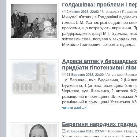
Голдашівка: проблеми і пе
2 Квітня 2013, 22:03
/
В громадах
/
Голдашів
Минулої п’ятниці в Голдашівці відбулис
голова В.М. Усатюк розповідав про свою
проблеми, що потребують вирішення. Пр
райдержадміністрації М.Г. Бурлака, який
жителями села, побував у закладах соц
Михайло Григорович, зокрема, відвідав.
Адреси аптек у бершадсько
придбати гіпотензивні лік
21 Березня 2013, 22:20
/
Актуально
/
Берша
м. Бершадь, вул. Будкевича, 2 (І-й пов
Будкевича, 1 (аптека, розміщена біля п
Чернятка, вул. Шевченка, 2, аптека №2;
розміщений в приміщенні Шляхівської А
розміщений в приміщенні Устянської АЗП
читати далі ...»
Берегиня народних традиц
20 Березня 2013, 23:59
/
Персоналії
/
Берша
У кожного села своя історія, свій шлях 