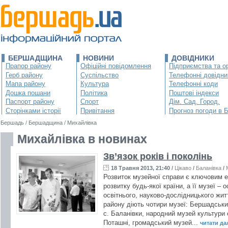
БЕРШАДЩИНА
НОВИНИ
ДОВІДНИКИ
Прапор району
Офіційні повідомлення
Підприємства та ор
Герб району
Суспільство
Телефонні довідни
Мапа району
Культура
Телефонні коди
Дошка пошани
Політика
Поштові індекси
Паспорт району
Спорт
Дім. Сад. Город.
Сторінками історії
Привітання
Прогноз погоди в 
Бершадь
/
Бершадщина
/
Михайлівка
Михайлівка в новинах
Зв’язок років і поколінь
18 Травня 2013, 21:40
/
Цікаво
/
Баланівка
/
Розвиток музейної справи є ключовим 
розвитку будь-якої країни, а її музеї –
освітнього, науково-дослідницького жит
району діють чотири музеї: Бершадський
с. Баланівки, народний музей культури 
Поташні, громадський музей...
читати далі