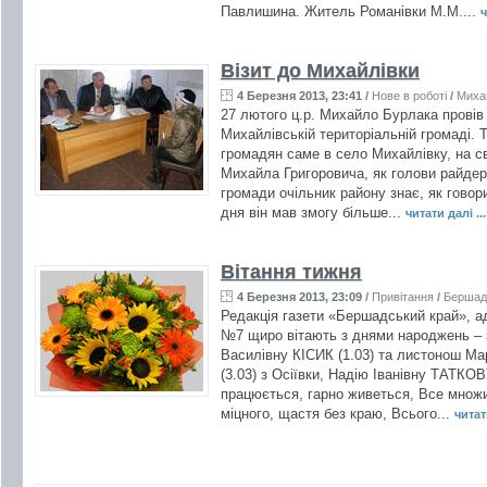
Павлишина. Житель Романівки М.М....
ч
Візит до Михайлівки
4 Березня 2013, 23:41
/
Нове в роботі
/
Миха
27 лютого ц.р. Михайло Бурлака провів
Михайлівській територіальній громаді. 
громадян саме в село Михайлівку, на с
Михайла Григоровича, як голови райдерж
громади очільник району знає, як говор
дня він мав змогу більше...
читати далі ...
Вітання тижня
4 Березня 2013, 23:09
/
Привітання
/
Бершад
Редакція газети «Бершадський край», ад
№7 щиро вітають з днями народжень –
Василівну КІСИК (1.03) та листонош
(3.03) з Осіївки, Надію Іванівну ТАТКОВ
працюється, гарно живеться, Все множит
міцного, щастя без краю, Всього...
читати