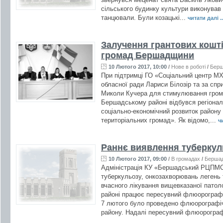
сільського будинку культури виконував к
танцювали. Були козацькі...
читати далі ..
Залучення грантових кошті
громад Бершадщини
10 Лютого 2017, 10:00
/
Нове в роботі
/
Бер
При підтримці ГО «Соціальний центр МХП
обласної ради Лариси Білозір та за спр
Миколи Кучера для стимулювання грома
Бершадському районі відбувся регіонал
соціально-економічний розвиток району 
територіальних громад». Як відомо,...
чи
Раннє виявлення туберкул
10 Лютого 2017, 09:00
/
В громадах
/
Берша
Адміністрація КУ «Бершадський РЦПМС
туберкульозу, онкозахворювань легень т
вчасного лікування вищевказаної патол
районі працює пересувний флюорограф 
7 лютого було проведено флюорографіч
району. Надалі пересувний флюорограф