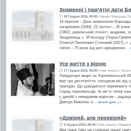
Знаменні і пам’ятні дати 
30 Грудня 2016, 09:00
/
Цікаво
/
Бершадь
/
Б
14 березня – День визволення Бершадщ
загарбників (1944). 22 лютого – 35 рок
(1982), український гігієніст, академік,
Уродженець с. М’якоходу (Чорна Гребля)
Олексій Пилипович Степовий (1927), с.
липня – 70 років від дня народження...
ч
Усе життя з вірою
17 Грудня 2016, 09:00
/
Нам пишуть
/
Ліснич
Ліквідатори аварії на Чорнобильській А
вже три десятиліття, холодком віє від 
трагедію. Що доводилося переживати то
Серед чорнобильців, як ми їх тепер на
у двобій з невидимим ворогом – радіаціє
Дмитро Микитюк із...
читати далі ...»
«Довіряй, але перевіряй»
2 Грудня 2016, 09:00
/
Нам пишуть
/
Кидрасі
Два тижні тому на сторінках нашої газе