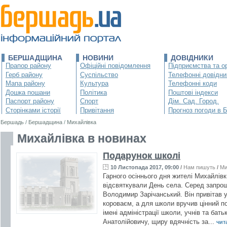
БЕРШАДЩИНА
НОВИНИ
ДОВІДНИКИ
Прапор району
Офіційні повідомлення
Підприємства та ор
Герб району
Суспільство
Телефонні довідни
Мапа району
Культура
Телефонні коди
Дошка пошани
Політика
Поштові індекси
Паспорт району
Спорт
Дім. Сад. Город.
Сторінками історії
Привітання
Прогноз погоди в 
Бершадь
/
Бершадщина
/
Михайлівка
Михайлівка в новинах
Подарунок школі
10 Листопада 2017, 09:00
/
Нам пишуть
/
Ми
Гарного осіннього дня жителі Михайлів
відсвяткували День села. Серед запрош
Володимир Зарічанський. Він привітав у
короваєм, а для школи вручив цінний п
імені адміністрації школи, учнів та ба
Анатолійовичу, щиру вдячність за...
чита