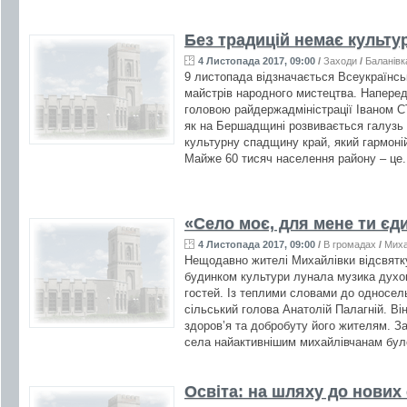
Без традицій немає культури
4 Листопада 2017, 09:00
/
Заходи
/
Баланівк
9 листопада відзначається Всеукраїнськ
майстрів народного мистецтва. Наперед
головою райдержадміністрації Іваном
як на Бершадщині розвивається галузь
культурну спадщину край, який гармоні
Майже 60 тисяч населення району – це.
«Село моє, для мене ти єд
4 Листопада 2017, 09:00
/
В громадах
/
Миха
Нещодавно жителі Михайлівки відсвятк
будинком культури лунала музика духов
гостей. Із теплими словами до односел
сільський голова Анатолій Палагній. Він
здоров’я та добробуту його жителям. З
села найактивнішим михайлівчанам бул
Освіта: на шляху до нових