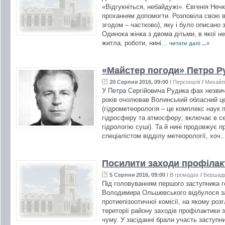
«Відгукніться, небайдужі». Євгенія Неч
проханням допомогти. Розповіла свою в
згодом – частково), яку і було описано з
Одинока жінка з двома дітьми, в якої 
житла, роботи, нині...
читати далі ...»
«Майстер погоди» Петро Р
20 Серпня 2016, 09:00
/
Персоналії
/
Михайл
У Петра Сергійовича Рудика фах незвичн
років очолював Волинський обласний це
(гідрометеорологія – це комплекс наук
гідросферу та атмосферу; включає в се
гідрологію суші). Та й нині продовжує 
спеціалістом відділу метеорології, хоч.
Посилити заходи профілак
5 Серпня 2016, 09:00
/
В громадах
/
Бершад
Під головуванням першого заступника г
Володимира Ольшевського відбулося за
протиепізоотичної комісії, на якому ро
території району заходів профілактики
чуму. У засіданні брали участь заступн