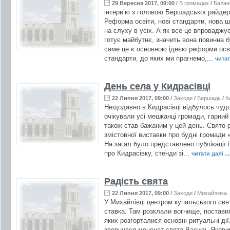
29 Вересня 2017, 09:00
/
В громадах
/
Балан
інтерв’ю з головою Бершадської райдер
Реформа освіти, нові стандарти, нова шк
на слуху в усіх. А як все це впровад
готує майбутнє, значить вона повинна б
саме це є основною ідеєю реформи осві
стандарти, до яких ми прагнемо,...
читат
День села у Кидрасівці
22 Липня 2017, 09:00
/
Заходи
/
Бершадь
/
К
Нещодавно в Кидрасівці відбулось чудо
очікували усі мешканці громади, гарний 
також став бажаним у цей день. Свято 
змістовної виставки про будні громади 
На загал було представлено публікації і
про Кидрасівку, стенди зі...
читати далі ...
Радість свята
22 Липня 2017, 09:00
/
Заходи
/
Михайлівка
У Михайлівці центром купальського свят
ставка. Там розклали вогнище, постави
яких розгорталися основні ритуальні дії
звернувся меценат свята Василь Якови