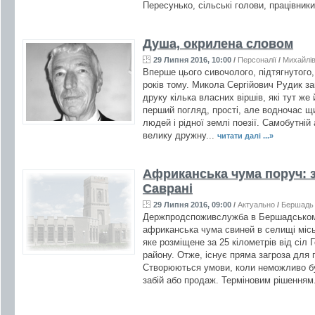
Пересунько, сільські голови, працівник
Душа, окрилена словом
29 Липня 2016, 10:00
/
Персоналії
/
Михайлі
Вперше цього сивочолого, підтягнутого,
років тому. Микола Сергійович Рудик за
друку кілька власних віршів, які тут же
перший погляд, прості, але водночас щ
людей і рідної землі поезії. Самобутній
велику дружну...
читати далі ...»
Африканська чума поруч: 
Саврані
29 Липня 2016, 09:00
/
Актуально
/
Бершадь
Держпродспоживслужба в Бершадському
африканська чума свиней в селищі місь
яке розміщене за 25 кілометрів від сіл
району. Отже, існує пряма загроза для 
Створюються умови, коли неможливо бу
забій або продаж. Терміновим рішенням