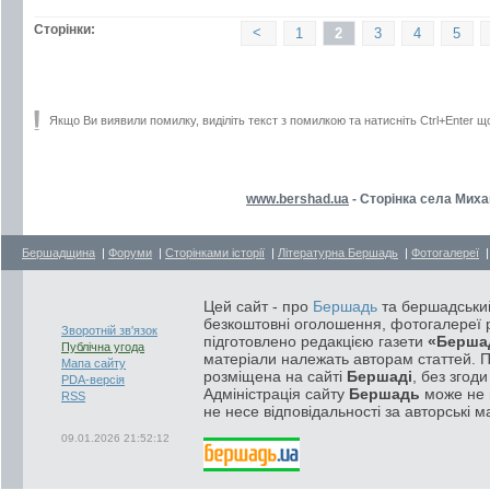
Сторінки:
<
1
2
3
4
5
Якщо Ви виявили помилку, виділіть текст з помилкою та натисніть Ctrl+Enter щ
www.bershad.ua
- Сторінка села Миха
Бершадщина
|
Форуми
|
Сторінками історії
|
Літературна Бершадь
|
Фотогалереї
Цей сайт - про
Бершадь
та бершадський
безкоштовні оголошення, фотогалереї р
Зворотній зв'язок
підготовлено редакцією газети
«Берша
Публічна угода
матеріали належать авторам статтей. 
Мапа сайту
розміщена на сайті
Бершаді
, без згод
PDA-версія
Адміністрація сайту
Бершадь
може не п
RSS
не несе відповідальності за авторські м
09.01.2026 21:52:12