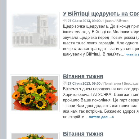
У Війтівці щедрують на Св
27 Січня 2013, 09:00
/
Цікаво
/
Війтівка
Щедрівочка щедрувала, До віконця прип
інших селах, у Війтівці на Маланки ходи
звучала щедрівка перед Новим роком (
щастя та всіляких гараздів. Але одного
вечір сталася трагедія – загинув свящ
шанували у Війтівці. В пам'ять...
читати д
Вітання тижня
27 Січня 2013, 09:00
/
Привітання
/
Бершадь
Вітаємо з днем народження нашого доро
Харитоновича ТАТУСЯКА! Ваші життєві р
пройшло Ваше покоління. Це гарт серця 
– вони Вам досі додають життєвих сил.
яка нам так потрібна. Бажаємо здоров’я,
не старійте...
читати далі ...»
Вітання тижня