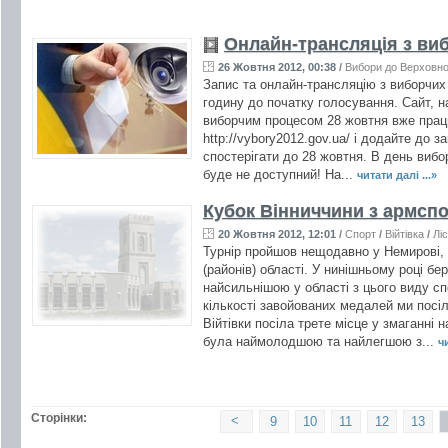
Онлайн-трансляція з ви
26 Жовтня 2012, 00:38
/
Вибори до Верховно
Запис та онлайн-трансляцію з виборчих
годину до початку голосування. Сайт, н
виборчим процесом 28 жовтня вже прац
http://vybory2012.gov.ua/ і додайте до 
спостерігати до 28 жовтня. В день вибо
буде не доступний! На...
читати далі ...»
Кубок Вінниччини з армсп
20 Жовтня 2012, 12:01
/
Спорт
/
Війтівка
/
Лі
Турнір пройшов нещодавно у Немирові, 
(районів) області. У нинішньому році б
найсильнішою у області з цього виду сп
кількості завойованих медалей ми посіл
Війтівки посіла трете місце у змаганні 
була наймолодшою та найлегшою з...
чи
Сторінки:
<
9
10
11
12
13