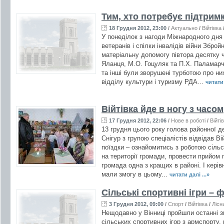
Тим, хто потребує підтрим
18 Грудня 2012, 23:00
/
Актуально
/
Війтівка
У понеділок з нагоди Міжнародного дня 
ветеранів і спілки інвалідів війни Збро
матеріальну допомогу півтора десятку ч
Яланця, М.О. Гоцуляк та П.Х. Паламарчу
та інші були зворушені турботою про н
відділу культури і туризму РДА...
читати 
Війтівка йде в ногу з часом
17 Грудня 2012, 22:06
/
Нове в роботі
/
Війті
13 грудня цього року голова районної д
Снігур з групою спеціалістів відвідав В
поїздки – ознайомитись з роботою сільс
на території громади, провести прийом 
громада одна з кращих в районі. І кері
мали змогу в цьому...
читати далі ...»
Сільські спортивні ігри – 
3 Грудня 2012, 09:00
/
Спорт
/
Війтівка
/
Лісн
Нещодавно у Вінниці пройшли останні 
сільських спортивних ігор з армспорту,