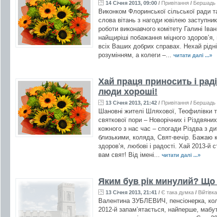
14 Січня 2013, 09:00
/
Привітання
/
Бершадь
Виконком Флоринської сільської ради 
слова вітань з нагоди ювілею заступник
роботи виконавчого комітету Галині Іва
найщиріші побажання міцного здоров’я, щ
всіх Ваших добрих справах. Нехай рідн
розумінням, а колеги –...
читати далі ...»
Хай праця приносить і радіс
люди хороші!
13 Січня 2013, 21:42
/
Привітання
/
Бершадь
Шановні жителі Шляхової, Теофилівки та
святкової пори – Новорічних і Різдвяни
кожного з нас час – спогади Різдва з дит
близькими, коляда, Свят-вечір. Бажаю 
здоров’я, любові і радості. Хай 2013-й
вам свят! Від імені...
читати далі ...»
Яким був рік минулий? Що
13 Січня 2013, 21:41
/
Є така думка
/
Війтівка
Валентина ЗУБЛЕВИЧ, пенсіонерка, коли
2012-й запам’ятається, найперше, мабут