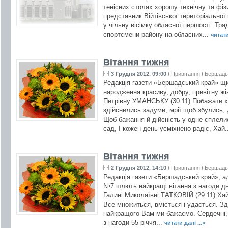
тенісних столах хорошу технічну та фі
представник Війтівської територіально
у чільну вісімку обласної першості. Тр
спортсмени району на обласних...
читати
Вітання тижня
3 Грудня 2012, 09:00
/
Привітання
/
Бершадь
Редакція газети «Бершадський край» щи
народження красиву, добру, привітну жі
Петрівну УМАНСЬКУ (30.11) Побажати х
здійснились задуми, мрії щоб збулись, 
Щоб бажання й дійсність у одне сплели
сад, І кожен день усміхнено радіє, Хай.
Вітання тижня
2 Грудня 2012, 14:10
/
Привітання
/
Бершадь
Редакція газети «Бершадський край», ад
№7 шлють найкращі вітання з нагоди дня
Галині Миколаївні ТАТКОВІЙ (29.11) Ха
Все множиться, вміється і удається. Зд
найкращого Вам ми бажаємо. Сердечні,
з нагоди 55-річчя...
читати далі ...»