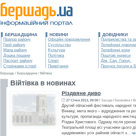
БЕРШАДЩИНА
НОВИНИ
ДОВІДНИКИ
Прапор району
Офіційні повідомлення
Підприємства та ор
Герб району
Суспільство
Телефонні довідни
Мапа району
Культура
Телефонні коди
Дошка пошани
Політика
Поштові індекси
Паспорт району
Спорт
Дім. Сад. Город.
Сторінками історії
Привітання
Прогноз погоди в 
Бершадь
/
Бершадщина
/
Війтівка
Війтівка в новинах
Різдвяне диво
27 Січня 2013, 09:00
/
Заходи
/
Баланівка
/
Ві
Другий обласний фестиваль народної тв
Вінниці, мета якого – відродження та ро
культури, пропаганда народного мистец
Різдва Христового. Одразу після урочи
Театральній площі всі учасники цього д
щедрівників» усіх районів області з...
чи