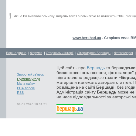
Якщо Ви виявили помилку, виділіть текст з помилкою та натисніть Ctrl+Enter щ
www.bershad.ua
- Сторінка села Вій
Бершадщина
|
Форуми
|
Сторінками історії
|
Літературна Бершадь
|
Фотогалереї
Цей сайт - про
Бершадь
та бершадський
безкоштовні оголошення, фотогалереї р
Зворотній зв'язок
підготовлено редакцією газети
«Берша
Публічна угода
матеріали належать авторам статтей. 
Мапа сайту
розміщена на сайті
Бершаді
, без згод
PDA-версія
Адміністрація сайту
Бершадь
може не п
RSS
не несе відповідальності за авторські м
08.01.2026 18:31:51