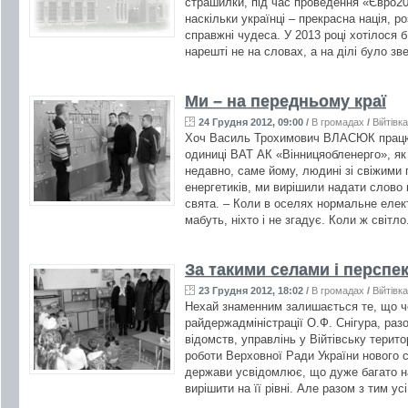
страшилки, під час проведення «Євро20
наскільки українці – прекрасна нація, р
справжні чудеса. У 2013 році хотілося 
нарешті не на словах, а на ділі було зв
Ми – на передньому краї
24 Грудня 2012, 09:00
/
В громадах
/
Війтівка
Хоч Василь Трохимович ВЛАСЮК працює
одиниці ВАТ АК «Вінницяобленерго», як
недавно, саме йому, людині зі свіжим
енергетиків, ми вирішили надати слово
свята. – Коли в оселях нормальне елект
мабуть, ніхто і не згадує. Коли ж світло
За такими селами і перспе
23 Грудня 2012, 18:02
/
В громадах
/
Війтівка
Нехай знаменним залишається те, що ч
райдержадміністрації О.Ф. Снігура, разо
відомств, управлінь у Війтівську терит
роботи Верховної Ради України нового 
держави усвідомлює, що дуже багато н
вирішити на її рівні. Але разом з тим усі