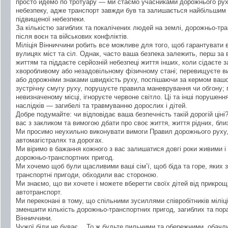
просто йдемо по тротуару — ми стаємо учасниками дорожнього рух
небезпеку, адже транспорт завжди був та залишається найбільшим
підвищеної небезпеки.
За кількістю загиблих та покалічених людей на землі, дорожньо-тра
після воєн та військових конфліктів.
Міліція Вінниччини робить все можливе для того, щоб гарантувати 
вулицях міст та сіл. Однак, часто ваша безпека залежить, перш за 
життям та піддаєте серйозній небезпеці життя інших, коли сідаєте 
хворобливому або незадовільному фізичному стані; перевищуєте 
або дорожніми знаками швидкість руху, поспішаючи за кермом вашо
зустрічну смугу руху, порушуєте правила маневрування чи обгону; п
невизначеному місці, ігноруєте червоне світло. Ці та інші порушен
наслідків — загибелі та травмуванню дорослих і дітей.
Добре подумайте: чи відповідає ваша безпечність такій дорогій ціні
вас з закликом та вимогою дбати про своє життя, життя рідних, бл
Ми просимо неухильно виконувати вимоги Правил дорожнього руху,
автомагістралях та дорогах.
Ми віримо в бажання кожного з вас залишатися довгі роки живими і
дорожньо-транспортних пригод.
Ми хочемо щоб були щасливими ваші сім’ї, щоб біда та горе, яки
транспортні пригоди, обходили вас стороною.
Ми знаємо, що ви хочете і можете вберегти своїх дітей від прикрощ
автотранспорт.
Ми переконані в тому, що спільними зусиллями співробітників міл
зменшити кількість дорожньо-транспортних пригод, загиблих та пора
Вінниччини.
Чужої біди не буває… То ж будьте пильними та обережними, обачл