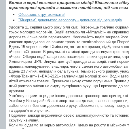
Болем в серці кожного працівника міліції Вінниччини від
транспортні пригоди з важкими наслідками, під час яких
Обережно: отрутохімікати!
"Кіборгам" донецького аеропорту - допомога від бершадців
Удосвіта 11 серпня цього року біля смт. Погребище трагічно обірва
трьох молодих чоловіків. Водій автомобіля «Мітцубісі» не справився
дороги та кілька разів перекинувся. Необачність водія забрала йог
учасник пригоди зазнав важких травм та госпіталізований до Погреб
Вдень 15 червня в місті Хмільник, за тих же причин, відбулося зітк
«Чері» і «Сітроєн». В результаті на місці пригоди загинули троє лю
«Чері». Обидва водії та ще троє пасажирів, з яких одна дитина, отр
Хмільницької ЦРЛ. Винуватцем цієї пригоди став водій, який перев
правила маневрування, внаслідок чого в салоні його автомобіля за
Вдень 23 липня, неподалік села Гунька Немирівського району, унасл
«Форд-Транзит» і «ВАЗ-2121» загинули дві молоді жінки. Водій авто
дітей отримали травми. Причиною цьому стало порушення Правил д
який раптово виїхав на смугу зустрічного руху, що і призвело до заг
дружини.
У зв’язку з цими та рядом інших дорожньо-транспортних пригод, які
України у Вінницькій області звертається до вас, шановні подоляни
забезпеченні безпеки дорожнього руху, збереженні, в першу чергу, 
та здоров’я оточуючих.
Подоляни завжди вирізнялися своєю законослухняністю та готовні
скрутну хвилину.
Коли ми сідаємо за кермо автомобіля, їдемо на роботу в міському 