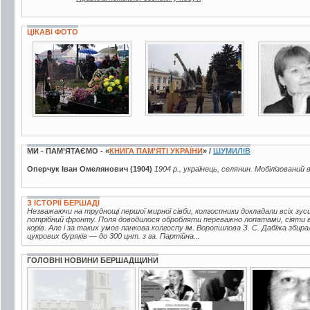
ЦІКАВІ ФОТО
10 фото
9 фото
3 фото
МИ - ПАМ’ЯТАЄМО - «
КНИГА ПАМ’ЯТІ УКРАЇНИ
» /
ШУМИЛІВ
Оперчук Іван Омелянович (1904)
1904 р., українець, селянин. Мобілізований 
З ІСТОРІЇ БЕРШАДІ
Незважаючи на труднощі першої мирної сівби, колгоспники докладали всіх зу
потрібний фронту. Поля доводилося обробляти переважно лопатами, сіяти 
корів. Але і за таких умов ланкова колгоспу ім. Воропшлова З. С. Дабіжа збир
цукрових буряків — до 300 цнт. з га. Партійна...
ГОЛОВНІ НОВИНИ БЕРШАДЩИНИ