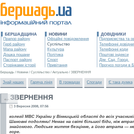
БЕРШАДЩИНА
НОВИНИ
ДОВІДНИКИ
Прапор району
Офіційні повідомлення
Підприємства та ор
Герб району
Суспільство
Телефонні довідни
Мапа району
Культура
Телефонні коди
Дошка пошани
Політика
Поштові індекси
Паспорт району
Спорт
Дім. Сад. Город.
Сторінками історії
Привітання
Прогноз погоди в 
Бершадь
/
Новини
/
Суспільство
/
Актуально
/
ЗВЕРНЕННЯ
Знай наших
Гаряча лінія
В громадах
Спогади
Є така думка
ЗВЕРНЕННЯ
←
3 Вересня 2008, 07:56
колегії МВС України у Вінницькій області до всіх учасник
Шановні подоляни! Немає на світі більшої біди, ніж втр
знайомого. Людське життя безцінне, а його втрата — н
горе.