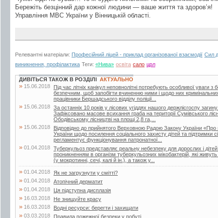
Бережіть безцінний дар кожної людини — ваше життя та здоров’я!
Управління МВС України у Вінницькій області.
Релевантні матеріали:
Професійний ліцей - приклад організованої взаємодії
Сил д
виникнення, профілактика
Теги:
«Нива»
освіта
сало
црл
ДИВІТЬСЯ ТАКОЖ В РОЗДІЛІ
АКТУАЛЬНО
»
15.06.2018
Під час літніх канікул неповнолітні потребують особливої уваги з 
безпечним, щоб запобігти вчиненню ними і щодо них кримінальни
працівники Бершадського відділу поліції...
»
15.06.2018
За останніх 10 років у лісових угіддях нашого держлісгоспу загин
Зафіксовано масове всихання граба на території Сумівського лісни
Ободівському лісництві на площі 2,8 га,...
»
15.06.2018
Відповідно до прийнятого Верховною Радою Закону України «Про 
України щодо посилення соціального захисту дітей та підтримки сі
регламентує функціонування патронатної...
»
01.04.2018
Туберкульоз представляє реальну небезпеку для дорослих і дітей.
проникненням в організм туберкульозних мікобактерій, які живут
(у мокротинні, сечі, калі й ін.), а також у...
»
01.04.2018
Як не загрузнути у смітті?
»
01.04.2018
Атопічний дерматит
»
01.04.2018
Ця підступна дисплазія
»
16.03.2018
Не знищуйте красу
»
16.03.2018
Водні ресурси: берегти і захищати
»
03.03.2018
Правила пожежної безпеки у побуті