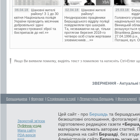
06.04.18
Шановні жителі
02.04.18
Шановні жителі
25.03.18
Берш
району! З 1 до 30
району!
відді
квітня Національна поліція
Неодноразово працівники
Головного упра
України проводить місячник
Бершадського відділу поліції
національної пол
добровільної здачі
повідомляли про шахраїв.
Вінницькій обла
незареєстрованої зброї та
Та, незважаючи на це, тільки
розшукується гр
боєприпасів до неї.»»
протягом березня 2018-го
Віталіївна Домо
четверо осіб стали жертвами
27.04.1996 р.н.,
зловмисників....»»
Поташні, вул. Ос
Якщо Ви виявили помилку, виділіть текст з помилкою та натисніть Ctrl+Enter щ
ЗВЕРНЕННЯ - Актуальні 
Бершадщина
|
Форуми
|
Сторінками історії
|
Літературна Бершадь
|
Фотогалереї
Цей сайт - про
Бершадь
та бершадський
безкоштовні оголошення, фотогалереї р
Зворотній зв'язок
підготовлено редакцією газети
«Берша
Публічна угода
матеріали належать авторам статтей. 
Мапа сайту
розміщена на сайті
Бершаді
, без згод
PDA-версія
Адміністрація сайту
Бершадь
може не п
RSS