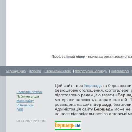
Професійний ліцей - приклад організованої в
Бершадщина
|
Форуми
|
Сторінками історії
|
Літературна Бершадь
|
Фотогалереї
Цей сайт - про
Бершадь
та бершадський
безкоштовні оголошення, фотогалереї р
Зворотній зв'язок
підготовлено редакцією газети
«Берша
Публічна угода
матеріали належать авторам статтей. 
Мапа сайту
розміщена на сайті
Бершаді
, без згод
PDA-версія
Адміністрація сайту
Бершадь
може не п
RSS
не несе відповідальності за авторські м
08.01.2026 22:12:00