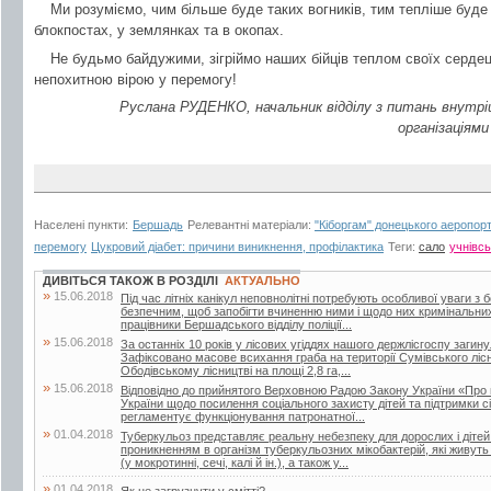
Ми розуміємо, чим більше буде таких вогників, тим тепліше буд
блокпостах, у землянках та в окопах.
Не будьмо байдужими, зігріймо наших бійців теплом своїх серде
непохитною вірою у перемогу!
Руслана РУДЕНКО, начальник відділу з питань внутріш
організаціям
Населені пункти:
Бершадь
Релевантні матеріали:
"Кіборгам" донецького аеропорт
перемогу
Цукровий діабет: причини виникнення, профілактика
Теги:
сало
учнівсь
ДИВІТЬСЯ ТАКОЖ В РОЗДІЛІ
АКТУАЛЬНО
»
15.06.2018
Під час літніх канікул неповнолітні потребують особливої уваги з 
безпечним, щоб запобігти вчиненню ними і щодо них кримінальни
працівники Бершадського відділу поліції...
»
15.06.2018
За останніх 10 років у лісових угіддях нашого держлісгоспу загин
Зафіксовано масове всихання граба на території Сумівського лісни
Ободівському лісництві на площі 2,8 га,...
»
15.06.2018
Відповідно до прийнятого Верховною Радою Закону України «Про 
України щодо посилення соціального захисту дітей та підтримки сі
регламентує функціонування патронатної...
»
01.04.2018
Туберкульоз представляє реальну небезпеку для дорослих і дітей.
проникненням в організм туберкульозних мікобактерій, які живут
(у мокротинні, сечі, калі й ін.), а також у...
»
01.04.2018
Як не загрузнути у смітті?