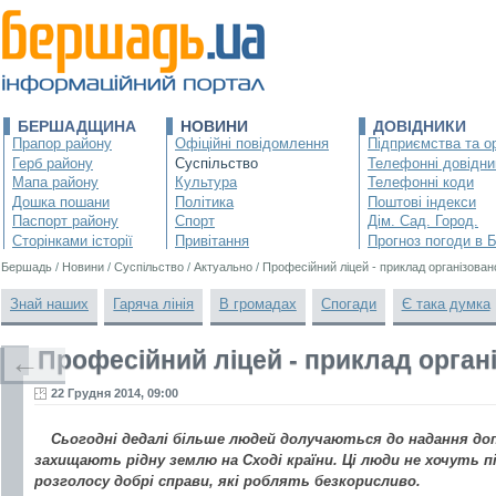
БЕРШАДЩИНА
НОВИНИ
ДОВІДНИКИ
Прапор району
Офіційні повідомлення
Підприємства та ор
Герб району
Суспільство
Телефонні довідни
Мапа району
Культура
Телефонні коди
Дошка пошани
Політика
Поштові індекси
Паспорт району
Спорт
Дім. Сад. Город.
Сторінками історії
Привітання
Прогноз погоди в 
Бершадь
/
Новини
/
Суспільство
/
Актуально
/
Професійний ліцей - приклад організовано
Знай наших
Гаряча лінія
В громадах
Спогади
Є така думка
Професійний ліцей - приклад органі
←
22 Грудня 2014, 09:00
Сьогодні дедалі більше людей долучаються до надання до
захищають рідну землю на Сході країни. Ці люди не хочуть 
розголосу добрі справи, які роблять безкорисливо.