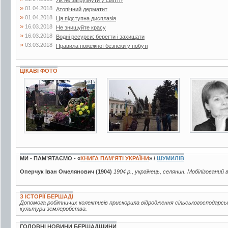
»
01.04.2018
Атопічний дерматит
»
01.04.2018
Ця підступна дисплазія
»
16.03.2018
Не знищуйте красу
»
16.03.2018
Водні ресурси: берегти і захищати
»
03.03.2018
Правила пожежної безпеки у побуті
ЦІКАВІ ФОТО
10 фото
9 фото
3 фото
МИ - ПАМ’ЯТАЄМО - «
КНИГА ПАМ’ЯТІ УКРАЇНИ
» /
ШУМИЛІВ
Оперчук Іван Омелянович (1904)
1904 р., українець, селянин. Мобілізований 
З ІСТОРІЇ БЕРШАДІ
Допомога робітничих колективів прискорила відродження сільськогосподарсь
культури землеробства.
ГОЛОВНІ НОВИНИ БЕРШАДЩИНИ