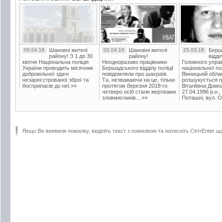
06.04.18
Шановні жителі
02.04.18
Шановні жителі
25.03.18
Берш
району! З 1 до 30
району!
відді
квітня Національна поліція
Неодноразово працівники
Головного упра
України проводить місячник
Бершадського відділу поліції
національної пол
добровільної здачі
повідомляли про шахраїв.
Вінницькій обла
незареєстрованої зброї та
Та, незважаючи на це, тільки
розшукується гр
боєприпасів до неї.»»
протягом березня 2018-го
Віталіївна Домо
четверо осіб стали жертвами
27.04.1996 р.н.,
зловмисників....»»
Поташні, вул. Ос
Якщо Ви виявили помилку, виділіть текст з помилкою та натисніть Ctrl+Enter щ