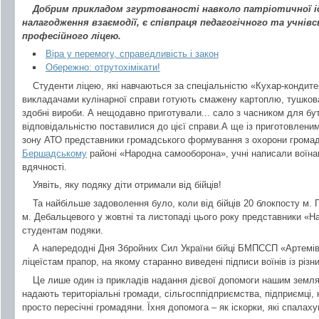
Добрим прикладом згуртованості навколо патріотичної ід
налагодження взаємодії, є співпраця педагогічного та учні
професійного ліцею.
Віра у перемогу, справедливість і закон
Обережно: отрутохімікати!
Студенти ліцею, які навчаються за спеціальністю «Кухар-кондитер
викладачами кулінарної справи готують смажену картоплю, тушкован
здобні вироби. А нещодавно приготували... сало з часником для бу
відповідальністю поставилися до цієї справи.А ще із приготовлени
зону АТО представники громадського формування з охорони громад
Бершадському
районі «Народна самооборона», учні написали воїн
вдячності.
Уявіть, яку подяку діти отримали від бійців!
Та найбільше задоволення було, коли від бійців 20 блокпосту м. П
м. Дебальцевого у жовтні та листопаді цього року представники «
студентам подяки.
А напередодні Дня Збройних Сил України бійці БМПССП «Артемів
ліцеїстам прапор, на якому старанно виведені підписи воїнів із різни
Це лише один із прикладів надання дієвої допомоги нашим земля
надають територіальні громади, сільгосппідприємства, підприємці, к
просто пересічні громадяни. Їхня допомога – як іскорки, які спалах