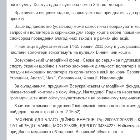
ній інсуліну. Коштує одна інсулінова помпа 2-6 тис. доларів.
Враховуючи вищевикладене, запрошуємо вас приєднатись до про
проекту.
Ваше підприємство (установа) може самостійно перерахувати кош
запросити волонтера зі скринькою для збору коштів серед працівни
спонсором проведення благодійних заходів в рамках цієї акції.
Фінал акції відбуватиметься 14-15 травня 2011 року в усіх районах
численні волонтери збиратимуть на вулицях Вінниччини кошти.
Всеукраїнський благодійний фонд «Серце до серця» за підтримки М
спорту України щорічно з метою заохочення діяльності волонтерів ор
поїздки найкращих волонтерів та організаторів акції до країн Європ
Угорщини, Австрії, Чехії, Словаччини, Франції, Нідерландів.
За обладнанням, придбаним Всеукраїнським благодійним фондом
ріновекторний контроль з боку Фонду, Наглядової Ради та нерегла
громадян, діти яких обслуговуватимуться на означеному медичн
З метою отримання додаткової інформації прохання звертатися до
райдерж - адміністрації (тел. 2-16-52).
РАХУНОК ДЛЯ БЛАГО- ДІЙНИХ ВНЕСКІВ: Р/р 2600501306399 в Киї
ПАТ «КРЕДО- БАНК», МФО 325365, ЄДРПОУ 34354227. Найменуванн
придбання медичного обладнання Вінницькій області від…».