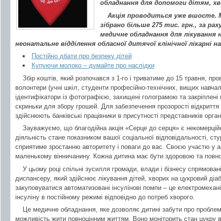
обладнання для допомоги дітям, хв
Акція проводиться уже вшосте. М
зібрано більше 275 тис. грн., за ра
медичне обладнання для лікування 
неонатальне відділення обласної дитячої клінічної лікарні н
Постійно дбати про безпеку дітей
Купуючи молоко – думайте про наслідки
Збір коштів, який розпочався з 1-го і триватиме до 15 травня, пр
волонтери (учні шкіл, студенти професійно-технічних, вищих навчал
ідентифікатори із фотографією, захищені голограмою та закріплені
скриньки для збору грошей. Для забезпечення прозорості відкриття
здійснюють банківські працівники в присутності представників орган
Зауважуємо, що благодійна акція «Серце до серця» є некомерцій
діяльність стане показником вашої соціальної відповідальності, ст
сприятиме зростанню авторитету і поваги до вас. Своєю участю у а
маленькому вінничанину. Кожна дитина має бути здоровою та повно
У цьому році спільні зусилля громади, влади і бізнесу спрямова
диспансеру, який здійснює лікування дітей, хворих на цукровий діаб
закуповуватися автоматизовані інсулінові помпи – це електромехані
інсуліну в постійному режимі відповідно до потреб хворого.
Це медичне обладнання, яке дозволяє дитині забути про проблеми
можливість жити повноцінним життям. Воно моніторить стан цукру в 