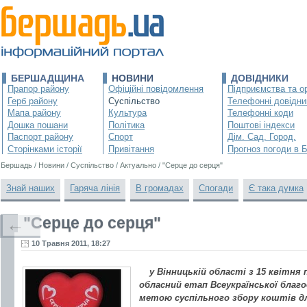
БЕРШАДЩИНА
НОВИНИ
ДОВІДНИКИ
Прапор району
Офіційні повідомлення
Підприємства та ор
Герб району
Суспільство
Телефонні довідни
Мапа району
Культура
Телефонні коди
Дошка пошани
Політика
Поштові індекси
Паспорт району
Спорт
Дім. Сад. Город.
Сторінками історії
Привітання
Прогноз погоди в 
Бершадь
/
Новини
/
Суспільство
/
Актуально
/
"Серце до серця"
Знай наших
Гаряча лінія
В громадах
Спогади
Є така думка
"Серце до серця"
←
10 Травня 2011, 18:27
у Вінницькій області з 15 квітня
обласний етап Всеукраїнської благод
метою суспільного збору коштів д