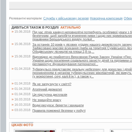
Релевантні матеріали:
Служба у військовому резерві
Новорічна композиція
Обер
ДИВІТЬСЯ ТАКОЖ В РОЗДІЛІ
АКТУАЛЬНО
»
15.06.2018
Під час літніх канікул неповнолітні потребують особливої уваги з 
безпечним, щоб запобігти вчиненню ними і щодо них кримінальни
працівники Бершадського відділу поліції...
»
15.06.2018
За останніх 10 років у лісових угіддях нашого держлісгоспу загин
Зафіксовано масове всихання граба на території Сумівського лісни
Ободівському лісництві на площі 2,8 га,...
»
15.06.2018
Відповідно до прийнятого Верховною Радою Закону України «Про 
України щодо посилення соціального захисту дітей та підтримки сі
регламентує функціонування патронатної...
»
01.04.2018
Туберкульоз представляє реальну небезпеку для дорослих і дітей.
проникненням в організм туберкульозних мікобактерій, які живут
(у мокротинні, сечі, калі й ін.), а також у...
»
01.04.2018
Як не загрузнути у смітті?
»
01.04.2018
Атопічний дерматит
»
01.04.2018
Ця підступна дисплазія
»
16.03.2018
Не знищуйте красу
»
16.03.2018
Водні ресурси: берегти і захищати
»
03.03.2018
Правила пожежної безпеки у побуті
ЦІКАВІ ФОТО