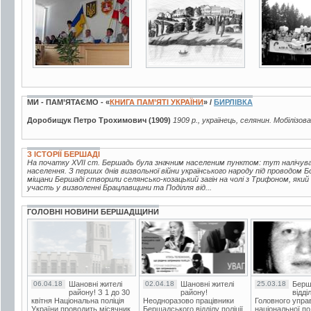
3 фото
3 фото
3 фото
МИ - ПАМ’ЯТАЄМО - «
КНИГА ПАМ’ЯТІ УКРАЇНИ
» /
БИРЛІВКА
Доробищук Петро Трохимович (1909)
1909 р., українець, селянин. Мобілізов
З ІСТОРІЇ БЕРШАДІ
На початку XVII ст. Бершадь була значним населеним пунктом: тут налічувало
населення. З перших днів визвольної війни українського народу під проводом 
міщани Бершаді створили селянсько-козацький загін на чолі з Трифоном, який
участь у визволенні Брацлавщини та Поділля від...
ГОЛОВНІ НОВИНИ БЕРШАДЩИНИ
06.04.18
Шановні жителі
02.04.18
Шановні жителі
25.03.18
Берш
району! З 1 до 30
району!
відді
квітня Національна поліція
Неодноразово працівники
Головного упра
України проводить місячник
Бершадського відділу поліції
національної пол