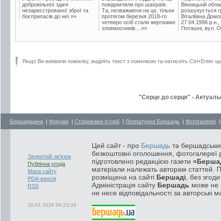
добровільної здачі
повідомляли про шахраїв.
Вінницькій обла
незареєстрованої зброї та
Та, незважаючи на це, тільки
розшукується гр
боєприпасів до неї.»»
протягом березня 2018-го
Віталіївна Домо
четверо осіб стали жертвами
27.04.1996 р.н.,
зловмисників....»»
Поташні, вул. Ос
Якщо Ви виявили помилку, виділіть текст з помилкою та натисніть Ctrl+Enter щ
"Серце до серця" - Актуал
Бершадщина
|
Форуми
|
Сторінками історії
|
Літературна Бершадь
|
Фотогалереї
Цей сайт - про
Бершадь
та бершадський
безкоштовні оголошення, фотогалереї р
Зворотній зв'язок
підготовлено редакцією газети
«Берша
Публічна угода
матеріали належать авторам статтей. 
Мапа сайту
розміщена на сайті
Бершаді
, без згод
PDA-версія
Адміністрація сайту
Бершадь
може не п
RSS
не несе відповідальності за авторські м
10.01.2026 04:23:29