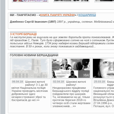
МИ - ПАМ’ЯТАЄМО - «
КНИГА ПАМ’ЯТІ УКРАЇНИ
» /
КОШАРИНЦІ
Дзюбенко Сергій Іванович (1897)
1897 р., українець, селянин. Мобілізований 
З ІСТОРІЇ БЕРШАДІ
І в наступні роки не вщухала на цих землях боротьба проти поневолювачів.
під проводом С, Палія. Тут було сформовано сотню на чолі з сотником Лук'ян
польських військ Немирів. 1734 року надвірні козаки Бершаді підтримали се
повстання. В 50-х роках, коли знову пожвавився гайдамацький...
ГОЛОВНІ НОВИНИ БЕРШАДЩИНИ
06.04.18
Шановні жителі
02.04.18
Шановні жителі
25.03.18
Берш
району! З 1 до 30
району!
відді
квітня Національна поліція
Неодноразово працівники
Головного упра
України проводить місячник
Бершадського відділу поліції
національної пол
добровільної здачі
повідомляли про шахраїв.
Вінницькій обла
незареєстрованої зброї та
Та, незважаючи на це, тільки
розшукується гр
боєприпасів до неї.»»
протягом березня 2018-го
Віталіївна Домо
четверо осіб стали жертвами
27.04.1996 р.н.,
зловмисників....»»
Поташні, вул. Ос