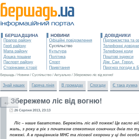
БЕРШАДЩИНА
НОВИНИ
ДОВІДНИКИ
Прапор району
Офіційні повідомлення
Підприємства та ор
Герб району
Суспільство
Телефонні довідни
Мапа району
Культура
Телефонні коди
Дошка пошани
Політика
Поштові індекси
Паспорт району
Спорт
Дім. Сад. Город.
Сторінками історії
Привітання
Прогноз погоди в 
Бершадь
/
Новини
/
Суспільство
/
Актуально
/
Збережемо ліс від вогню!
Знай наших
Гаряча лінія
В громадах
Спогади
Є така думка
Збережемо ліс від вогню!
←
26 Серпня 2013, 23:13
Ліс – наше багатство. Бережіть ліс від пожеж! Це гасло ві
жаль, з року в рік з початком спекотних сонячних днів то 
пожежі. А в працівників МНС та лісової охорони у ці дні особ