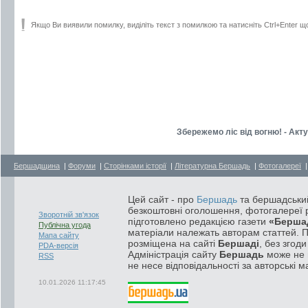
Якщо Ви виявили помилку, виділіть текст з помилкою та натисніть Ctrl+Enter щ
Збережемо ліс від вогню! - Ак
Бершадщина
|
Форуми
|
Сторінками історії
|
Літературна Бершадь
|
Фотогалереї
Цей сайт - про
Бершадь
та бершадський
безкоштовні оголошення, фотогалереї р
Зворотній зв'язок
підготовлено редакцією газети
«Берша
Публічна угода
матеріали належать авторам статтей. 
Мапа сайту
розміщена на сайті
Бершаді
, без згод
PDA-версія
Адміністрація сайту
Бершадь
може не п
RSS
не несе відповідальності за авторські м
10.01.2026 11:17:45