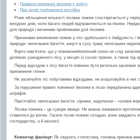
Правила пожежної безпеки у побуті
Про дітей турбуватися постійно
Різке збільшення кількості лісових пожеж спостерігається у періо
вихідних днів, коли багато людей відправляються на пікніки. Нерідк
для природи і великими проблемами для лісників.
Причинами виникнення пожеж у лісі здебільшого є байдужість і 
природи: непогашені багаття, кинуті в суху траву непогашені недопа
Варто пам’ятати, що у пожежонебезпечний сезон не слід запалюв
ділянках ушкодженого лісу, у місцях із сухою травою, а також під 
Перед відходом з лісу багаття повинно бути ретельно засипане 
припинення тління.
Не засмічуйте ліс побутовими відходами, не влаштовуйте в них с
За порушення правил пожежної безпеки в лісах передбачена адмін
штрафів.
Пам’ятайте: непогашені багаття, сірники, недопалки – головні вор
Лісова пожежа – це суворе явище. Не можна зневажати протипож
ставитися до вогню. Гасити лісові пожежі складно, вони завдають 
господарству, а й екології.
Коментар фахівця:
Як свідчить статистика, головна причина ви