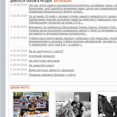
ДИВІТЬСЯ ТАКОЖ В РОЗДІЛІ
АКТУАЛЬНО
»
15.06.2018
Під час літніх канікул неповнолітні потребують особливої уваги з 
безпечним, щоб запобігти вчиненню ними і щодо них кримінальни
працівники Бершадського відділу поліції...
»
15.06.2018
За останніх 10 років у лісових угіддях нашого держлісгоспу загин
Зафіксовано масове всихання граба на території Сумівського лісни
Ободівському лісництві на площі 2,8 га,...
»
15.06.2018
Відповідно до прийнятого Верховною Радою Закону України «Про 
України щодо посилення соціального захисту дітей та підтримки сі
регламентує функціонування патронатної...
»
01.04.2018
Туберкульоз представляє реальну небезпеку для дорослих і дітей.
проникненням в організм туберкульозних мікобактерій, які живут
(у мокротинні, сечі, калі й ін.), а також у...
»
01.04.2018
Як не загрузнути у смітті?
»
01.04.2018
Атопічний дерматит
»
01.04.2018
Ця підступна дисплазія
»
16.03.2018
Не знищуйте красу
»
16.03.2018
Водні ресурси: берегти і захищати
»
03.03.2018
Правила пожежної безпеки у побуті
ЦІКАВІ ФОТО
2 фото
2 фото
2 фото