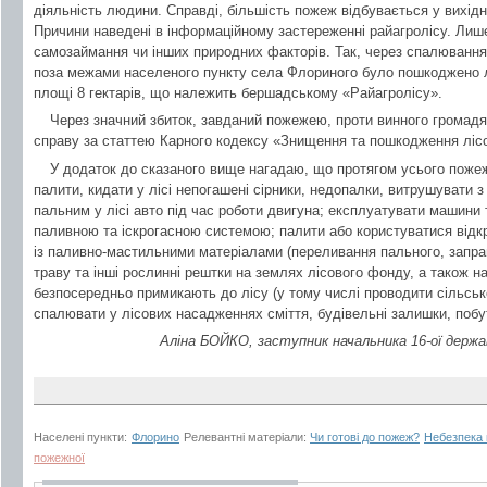
діяльність людини. Справді, більшість пожеж відбувається у вихідні
Причини наведені в інформаційному застереженні райагролісу. Лиш
самозаймання чи інших природних факторів. Так, через спалювання т
поза межами населеного пункту села Флориного було пошкоджено л
площі 8 гектарів, що належить бершадському «Райагролісу».
Через значний збиток, завданий пожежею, проти винного громад
справу за статтею Карного кодексу «Знищення та пошкодження лісо
У додаток до сказаного вище нагадаю, що протягом усього поже
палити, кидати у лісі непогашені сірники, недопалки, витрушувати 
пальним у лісі авто під час роботи двигуна; експлуатувати машини 
паливною та іскрогасною системою; палити або користуватися відкр
із паливно-мастильними матеріалами (переливання пального, запра
траву та інші рослинні рештки на землях лісового фонду, а також н
безпосередньо примикають до лісу (у тому числі проводити сільськ
спалювати у лісових насадженнях сміття, будівельні залишки, побут
Аліна БОЙКО, заступник начальника 16-ої держа
Населені пункти:
Флорино
Релевантні матеріали:
Чи готові до пожеж?
Небезпека 
пожежної