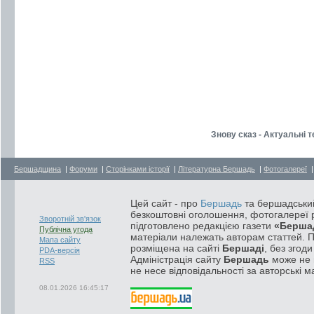
Знову сказ - Актуальні
Бершадщина
|
Форуми
|
Сторінками історії
|
Літературна Бершадь
|
Фотогалереї
Цей сайт - про
Бершадь
та бершадський
безкоштовні оголошення, фотогалереї р
Зворотній зв'язок
підготовлено редакцією газети
«Берша
Публічна угода
матеріали належать авторам статтей. 
Мапа сайту
розміщена на сайті
Бершаді
, без згод
PDA-версія
Адміністрація сайту
Бершадь
може не п
RSS
не несе відповідальності за авторські м
08.01.2026 16:45:17