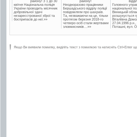
району! З 1 до 30
району!
відді
квітня Національна поліція
Неодноразово працівники
Головного упра
України проводить місячник
Бершадського відділу поліції
національної пол
добровільної здачі
повідомляли про шахраїв.
Вінницькій обла
незареєстрованої зброї та
Та, незважаючи на це, тільки
розшукується гр
боєприпасів до неї.»»
протягом березня 2018-го
Віталіївна Домо
четверо осіб стали жертвами
27.04.1996 р.н.,
зловмисників....»»
Поташні, вул. Ос
Якщо Ви виявили помилку, виділіть текст з помилкою та натисніть Ctrl+Enter щ