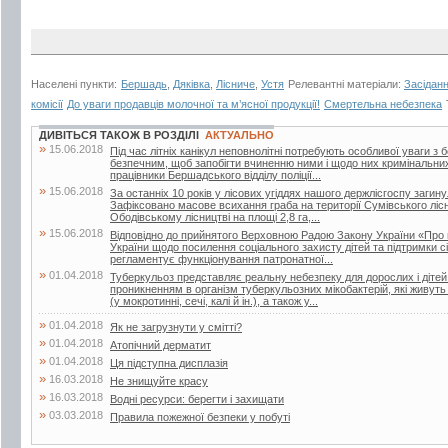
Населені пункти:
Бершадь
,
Дяківка
,
Лісниче
,
Устя
Релевантні матеріали:
Засіданн
комісії
До уваги продавців молочної та м’ясної продукції!
Смертельна небезпека
ДИВІТЬСЯ ТАКОЖ В РОЗДІЛІ
АКТУАЛЬНО
»
15.06.2018
Під час літніх канікул неповнолітні потребують особливої уваги з 
безпечним, щоб запобігти вчиненню ними і щодо них кримінальни
працівники Бершадського відділу поліції...
»
15.06.2018
За останніх 10 років у лісових угіддях нашого держлісгоспу загин
Зафіксовано масове всихання граба на території Сумівського лісни
Ободівському лісництві на площі 2,8 га,...
»
15.06.2018
Відповідно до прийнятого Верховною Радою Закону України «Про 
України щодо посилення соціального захисту дітей та підтримки сі
регламентує функціонування патронатної...
»
01.04.2018
Туберкульоз представляє реальну небезпеку для дорослих і дітей.
проникненням в організм туберкульозних мікобактерій, які живут
(у мокротинні, сечі, калі й ін.), а також у...
»
01.04.2018
Як не загрузнути у смітті?
»
01.04.2018
Атопічний дерматит
»
01.04.2018
Ця підступна дисплазія
»
16.03.2018
Не знищуйте красу
»
16.03.2018
Водні ресурси: берегти і захищати
»
03.03.2018
Правила пожежної безпеки у побуті