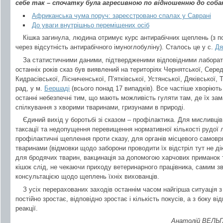
себе так – спочатку була агресивною по відношенню до собак
Африканська чума поруч: зареєстровано спалах у Саврані
До уваги внутрішньо переміщених осіб
Кішка загинула, людина отримує курс антирабічних щеплень (з 
через відсутність антирабічного імуноглобуліну). Сталось це у с.
Дя
За статистичними даними, підтвердженими відповідними лабора
останніх років сказ був виявлений на територіях Чернятської, Серед
Кидрасівської, Лісниченської, П’ятківської, Устянської, Дяківської, 
рад, у м.
Бершаді
(всього понад 17 випадків). Все частіше хворіють
останні небезпечні тим, що мають можливість гуляти там, де їх зам
спілкування з хворими тваринами, гризунами в природі.
Єдиний вихід у боротьбі зі сказом – профілактика. Для мисливців
таксації та недопущення перевищення нормативної кількості рудої л
профілактичні щеплення проти сказу, для органів місцевого самов
тваринами (відмовки щодо заборони проводити їх відстріл тут не ді
для бродячих тварин, вакцинація за допомогою харчових приманок т
кішок слід, не чекаючи приходу ветеринарного працівника, самим зв
консультацією щодо щеплень їхніх вихованців.
З усіх перерахованих заходів останнім часом найгірша ситуація з
постійно зростає, відповідно зростає і кількість покусів, а з боку в
реакції.
Анатолій ВЕЛЬГ