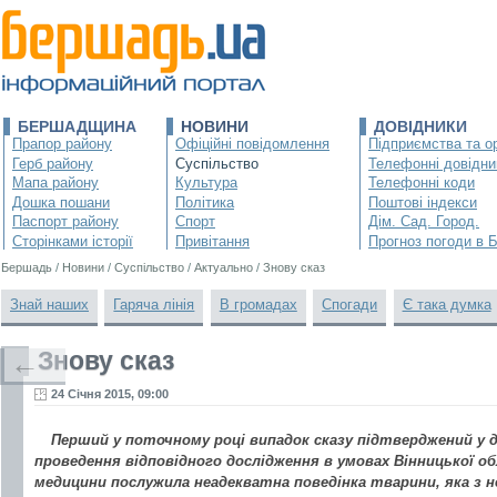
БЕРШАДЩИНА
НОВИНИ
ДОВІДНИКИ
Прапор району
Офіційні повідомлення
Підприємства та ор
Герб району
Суспільство
Телефонні довідни
Мапа району
Культура
Телефонні коди
Дошка пошани
Політика
Поштові індекси
Паспорт району
Спорт
Дім. Сад. Город.
Сторінками історії
Привітання
Прогноз погоди в 
Бершадь
/
Новини
/
Суспільство
/
Актуально
/
Знову сказ
Знай наших
Гаряча лінія
В громадах
Спогади
Є така думка
Знову сказ
←
24 Січня 2015, 09:00
Перший у поточному році випадок сказу підтверджений у 
проведення відповідного дослідження в умовах Вінницької о
медицини послужила неадекватна поведінка тварини, яка з н