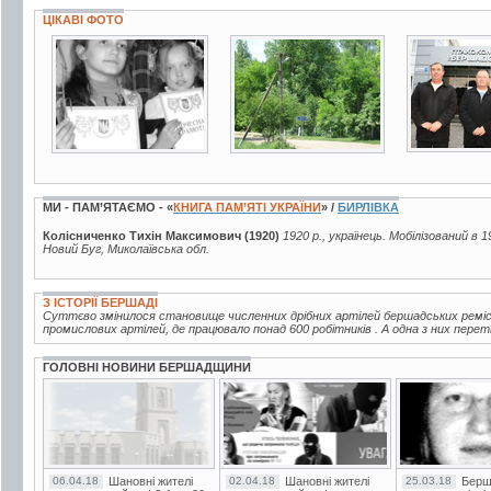
ЦІКАВІ ФОТО
3 фото
7 фото
3 фото
МИ - ПАМ’ЯТАЄМО - «
КНИГА ПАМ’ЯТІ УКРАЇНИ
» /
БИРЛІВКА
Колісниченко Тихін Максимович (1920)
1920 р., українець. Мобілізований в 
Новий Буг, Миколаївська обл.
З ІСТОРІЇ БЕРШАДІ
Суттєво змінилося становище численних дрібних артілей бершадських ремісни
промислових артілей, де працювало понад 600 робітників . А одна з них пере
ГОЛОВНІ НОВИНИ БЕРШАДЩИНИ
06.04.18
Шановні жителі
02.04.18
Шановні жителі
25.03.18
Берш