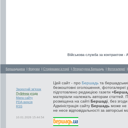
Військова служба за контрактом -
Бершадщина
|
Форуми
|
Сторінками історії
|
Літературна Бершадь
|
Фотогалереї
Цей сайт - про
Бершадь
та бершадський
безкоштовні оголошення, фотогалереї р
Зворотній зв'язок
підготовлено редакцією газети
«Берша
Публічна угода
матеріали належать авторам статтей. 
Мапа сайту
розміщена на сайті
Бершаді
, без згод
PDA-версія
Адміністрація сайту
Бершадь
може не п
RSS
не несе відповідальності за авторські м
10.01.2026 15:44:54