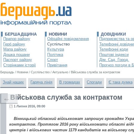
БЕРШАДЩИНА
НОВИНИ
ДОВІДНИКИ
Прапор району
Офіційні повідомлення
Підприємства та ор
Герб району
Суспільство
Телефонні довідни
Мапа району
Культура
Телефонні коди
Дошка пошани
Політика
Поштові індекси
Паспорт району
Спорт
Дім. Сад. Город.
Сторінками історії
Привітання
Прогноз погоди в 
Бершадь
/
Новини
/
Суспільство
/
Актуально
/
Військова служба за контрактом
Знай наших
Гаряча лінія
В громадах
Спогади
Є така думка
Військова служба за контрактом
←
1 Липня 2016, 09:00
Вінницький обласний військкомат запрошує громадян Украї
контрактом. Протягом 2016 року військкомати області віді
центрів і військових частин 1179 кандидатів на військову сл