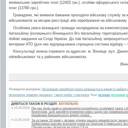
мінімальних заробітних плат (12402 грн.), особам офіцерського скл
плат (13780 грн.).
Громадяни, які виявили бажання проходити військову службу за 
військкоматів за місцем реєстрації або перебування на військовому 
Особлива увага вінницької громади зосереджена на комплектуванн
батальйону (колишнього Вінницького 9го батальйону територіальної 
бойові завдання на Сході України. До лав батальйону запрошуються
ветерани АТО (для них відпрацьована спрощена система відбору – ч
Консультації можна отримати за адресою: м. Вінниця, вул. Данил
облвійськкомат та у районних військкоматах.
Вінн
Релевантні матеріали:
Легалізація заробітної плати залишається одним із найакт
безоплатну правову допомогу
І жити треба, і торгувати
Теги:
ветеран
ветеранів
с
ДИВІТЬСЯ ТАКОЖ В РОЗДІЛІ
АКТУАЛЬНО
»
15.06.2018
Під час літніх канікул неповнолітні потребують особливої уваги з 
безпечним, щоб запобігти вчиненню ними і щодо них кримінальни
працівники Бершадського відділу поліції...
»
15.06.2018
За останніх 10 років у лісових угіддях нашого держлісгоспу загин
Зафіксовано масове всихання граба на території Сумівського лісни
Ободівському лісництві на площі 2,8 га,...