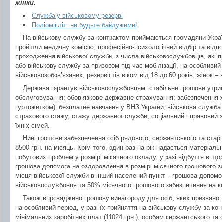
жінки.
Служба у військовому резерві
Поліомієліт: не будьте байдужими!
На військову службу за контрактом приймаються громадяни Украї
пройшли медичну комісію, професійно-психологічний відбір та від
проходження військової служби, з числа військовослужбовців, які 
або військову службу за призовом під час мобілізації, на особливий
військовозобов’язаних, резервістів віком від 18 до 60 років; жінок – в
Держава гарантує військовослужбовцям: стабільне грошове утри
обслуговування; обов’язкове державне страхування; забезпечення 
гуртожитком); безплатне навчання у ВНЗ України; військова служба
страхового стажу, стажу державної служби; соціальний і правовий 
їхніх сімей.
Нині грошове забезпечення осіб рядового, сержантського та стар
8500 грн. на місяць. Крім того, один раз на рік надається матеріал
побутових проблем у розмірі місячного окладу, у разі відбуття в щ
грошова допомога на оздоровлення в розмірі місячного грошового за
місця військової служби в інший населений пункт – грошова допомо
військовослужбовця та 50% місячного грошового забезпечення на ко
Також впроваджено грошову винагороду для осіб, яких призвано на
на особливий період, у разі їх прийняття на військову службу за ко
мінімальних заробітних плат (11024 грн.), особам сержантського та