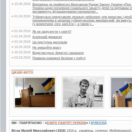
»
15.06.2018
Відповідно до прийнятого Верховною Радою Закону України «Про 
України щодо посилення соціального захисту дітей та підтримки сі
регламентує функціонування патронатної...
»
01.04.2018
Туберкульоз представляє реальну небезпеку для дорослих і дітей.
проникненням в організм туберкульозних мікобактерій, які живут
(у мокротинні, сечі, калі й ін.), а також у...
»
01.04.2018
Як не загрузнути у смітті?
»
01.04.2018
Атопічний дерматит
»
01.04.2018
Ця підступна дисплазія
»
16.03.2018
Не знищуйте красу
»
16.03.2018
Водні ресурси: берегти і захищати
»
03.03.2018
Правила пожежної безпеки у побуті
ЦІКАВІ ФОТО
4 фото
3 фото
3 фото
МИ - ПАМ’ЯТАЄМО - «
КНИГА ПАМ’ЯТІ УКРАЇНИ
» /
М'ЯКОХІД
Вігор Матвій Миколайович (1916)
1916 р., українець, селянин. Мобілізований 