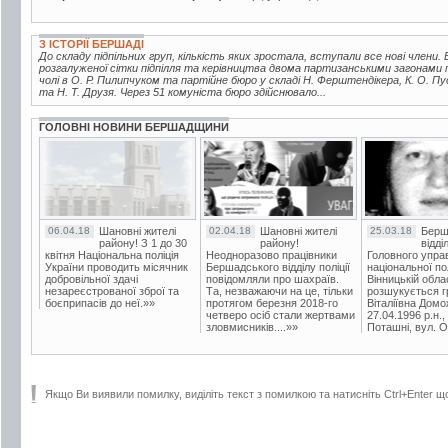
З ІСТОРІЇ БЕРШАДІ
До складу підпільних груп, кількість яких зростала, вступали все нові члени. В
розгалуженої сітки підпілля та керівництва двома партизанськими загонами 
чолі в О. Р. Пилипчуком та партійне бюро у складі Н. Ферштендікера, К. О. Пу
та Н. Т. Друзя. Через 51 комуніста бюро здійснювало...
ГОЛОВНІ НОВИНИ БЕРШАДЩИНИ
06.04.18
Шановні жителі
02.04.18
Шановні жителі
25.03.18
Берш
району! З 1 до 30
району!
відді
квітня Національна поліція
Неодноразово працівники
Головного упра
України проводить місячник
Бершадського відділу поліції
національної пол
добровільної здачі
повідомляли про шахраїв.
Вінницькій обла
незареєстрованої зброї та
Та, незважаючи на це, тільки
розшукується гр
боєприпасів до неї.»»
протягом березня 2018-го
Віталіївна Домо
четверо осіб стали жертвами
27.04.1996 р.н.,
зловмисників....»»
Поташні, вул. Ос
Якщо Ви виявили помилку, виділіть текст з помилкою та натисніть Ctrl+Enter щ