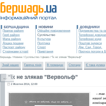
БЕРШАДЩИНА
НОВИНИ
ДОВІДНИКИ
Прапор району
Офіційні повідомлення
Підприємства та ор
Герб району
Суспільство
Телефонні довідни
Мапа району
Культура
Телефонні коди
Дошка пошани
Політика
Поштові індекси
Паспорт району
Спорт
Дім. Сад. Город.
Сторінками історії
Привітання
Прогноз погоди в 
Бершадь
/
Новини
/
Суспільство
/
Цікаво
/
"Їх не злякав "Вервольф"
Знай наших
Гаряча лінія
В громадах
Спогади
Є така думка
"Їх не злякав "Вервольф"
←
2 Жовтня 2014, 12:00
– так
нашої з
комісара