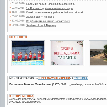
»
01.04.2018
Царський посуд і ціпок від письменника
»
01.04.2018
Як Василь Гордійович вибився у люди
»
16.03.2018
Кількість населення у районах і містах області
»
03.03.2018
Лелека щастя принесе
»
12.02.2018
Водії! готуйте кошти на нові аптечки
»
29.01.2018
Замітки з історії Бершаді
ЦІКАВІ ФОТО
6 фото
2 фото
11 фото
МИ - ПАМ’ЯТАЄМО - «
КНИГА ПАМ’ЯТІ УКРАЇНИ
» /
П'ЯТКІВКА
Паланичка Максим Михайлович (1907)
1907 р., українець, селянин. Мобілізо
З ІСТОРІЇ БЕРШАДІ
Допомога робітничих колективів прискорила відродження сільськогосподарсь
культури землеробства.