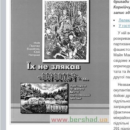
бригади
Корнійч
запис з
Лелек
У гост
У ній 
розкриває
партизанс
фашистсь
Майя Мак
свідоме 
оприлюдн
тата та й
другої па
Незваж
окупантів
бойові д
підпільно
запрацюв
(фактичн
міжрайонн
підпільні
291 підп