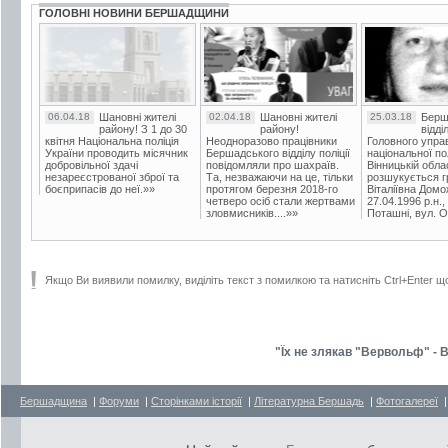
ГОЛОВНІ НОВИНИ БЕРШАДЩИНИ
06.04.18
Шановні жителі
02.04.18
Шановні жителі
25.03.18
Берш
району! З 1 до 30
району!
відді
квітня Національна поліція
Неодноразово працівники
Головного упра
України проводить місячник
Бершадського відділу поліції
національної пол
добровільної здачі
повідомляли про шахраїв.
Вінницькій обла
незареєстрованої зброї та
Та, незважаючи на це, тільки
розшукується гр
боєприпасів до неї.»»
протягом березня 2018-го
Віталіївна Домо
четверо осіб стали жертвами
27.04.1996 р.н.,
зловмисників....»»
Поташні, вул. Ос
Якщо Ви виявили помилку, виділіть текст з помилкою та натисніть Ctrl+Enter щ
"Їх не злякав "Вервольф" - В
Бершадщина
|
Форуми
|
Сторінками історії
|
Літературна Бершадь
|
Фотогалереї