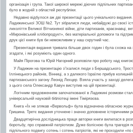
організація і група. Такої широкої мережі діючих підпільних партизан
було в жодній з областей республіки.
Недавно відбулося аж дві презентації цього унікального видання.
Ладижинської ЗОШ №2. Тут зібралися люди, небайдужі до своєї істор
лихоліття Великої Вітчизняної війни, діти партизанів, краєзнавці, 
«Миронівський хлібопродукт», без матеріальної допомоги та підтрим
друк цієї книги був би неможливим у наш скрутний час.
Презентація видання тривала більше двох годин і була схожа на 
згадати, і які розуміють один одного.
Майя Пірогова та Юрій Нагорний розповіли про роботу над книгою
У Ладижин на презентацію з’їхалися люди з Бершадського, Трост
Іллінецького районів, Вінниці, а з далекого Ізраїлю прибув колишній 
партизанського загону Леонід Лехцер. Взяла участь у заході делега
з цього села Олександр Кавун виступив на цій презентації.
Логічним продовженням започаткованої в Ладижині розмови стала
універсальній науковій бібліотеці імені Тімірязєва.
Книга «Їх не злякав «Вервольф» була відзначена обласною журн
Гришина. Третє видання уточнене і значно доповнене історичними р
Двадцятирічна дослідницька праця авторки книги вилилася в роз
боротьбу, про справжній патріотизм. Дуже болісною була трагедія 
підпільного подвигу сотень і сотень патріотів, які не проходили «п