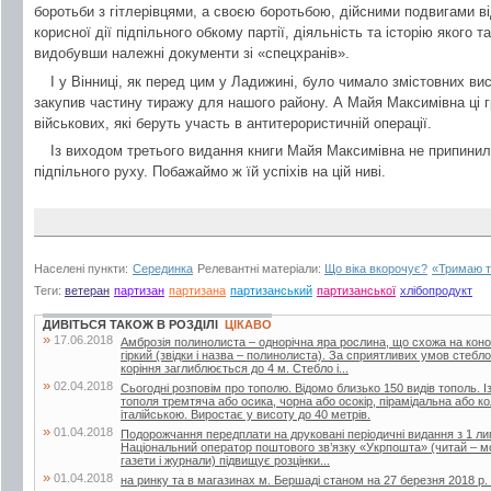
боротьби з гітлерівцями, а своєю боротьбою, дійсними подвигами ві
корисної дії підпільного обкому партії, діяльність та історію якого
видобувши належні документи зі «спецхранів».
І у Вінниці, як перед цим у Ладижині, було чимало змістовних ви
закупив частину тиражу для нашого району. А Майя Максимівна ці 
військових, які беруть участь в антитерористичній операції.
Із виходом третього видання книги Майя Максимівна не припинил
підпільного руху. Побажаймо ж їй успіхів на цій ниві.
Населені пункти:
Серединка
Релевантні матеріали:
Що віка вкорочує?
«Тримаю т
Теги:
ветеран
партизан
партизана
партизанський
партизанської
хлібопродукт
ДИВІТЬСЯ ТАКОЖ В РОЗДІЛІ
ЦІКАВО
»
17.06.2018
Амброзія полинолиста – однорічна яра рослина, що схожа на кон
гіркий (звідки і назва – полинолиста). За сприятливих умов стебл
коріння заглиблюється до 4 м. Стебло і...
»
02.04.2018
Сьогодні розповім про тополю. Відомо близько 150 видів тополь. Із
тополя тремтяча або осика, чорна або осокір, пірамідальна або 
італійською. Виростає у висоту до 40 метрів.
»
01.04.2018
Подорожчання передплати на друковані періодичні видання з 1 лип
Національний оператор поштового зв’язку «Укрпошта» (читай – мо
газети і журнали) підвищує розцінки...
»
01.04.2018
на ринку та в магазинах м. Бершаді станом на 27 березня 2018 р. (г