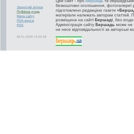
Цей сайт - про
Бершадь
та бершадський
безкоштовні оголошення, фотогалереї р
Зворотній зв'язок
підготовлено редакцією газети
«Берша
Публічна угода
матеріали належать авторам статтей. 
Мапа сайту
розміщена на сайті
Бершаді
, без згод
PDA-версія
Адміністрація сайту
Бершадь
може не п
RSS
не несе відповідальності за авторські м
08.01.2026 14:02:49