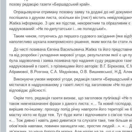
позову редакцію газети «Бершадський край».
Опрацьовуючи отриману позовну заяву та додані до неї документ
поспішила з друком листа, оскільки він (лист) містить невідповідаю
Жабка інформацію. З цих же підстав, некоректним та образливим є і
надрукований: «Не по-депутатськи і…не полюдськи!».
Таким чином, готуючись до першого судового засідання (яке відбу
наполегливо шукала компромісного рішення, яким могла би стати л
До честі позивача Євгена Васильовича Жабка та його представни
та від розробки і укладення мирової угоди, результатом якої є ця п
була задоволена і заява позивача про надання суду редакцією газет
надрукований в газеті, з прізвищами його авторів: В.Г. Бірюкова, Є
Абрамової, В.Розгона, С.А. Меднікова, О.В. Вишневської, Н.Д. Алек
Виконуючи умови мирової угоди, редакція газети «Бершадський к
містилася в надрукованому у газеті листі під заголовком «Не по-де
відповідає дійсності.
Окрім того, редакція газети визнає, що заголовок публікації «Не 
також нижчезазначені фрази з даного листа: «… Та новий господар,
вирішив по-іншому: проходу попід річку навпроти його території не 
маєтку ніхто не буде теж. Тут буде жити і відпочивати з сім’єю тіль
«… Тож дивно і навіть дико дивитися та слухати таке, тим більше ві
обов’язків навпаки, повинен захищати нас, простих людей…». «… Д
зв’язками, то наша боротьба марна. Але надію на те, що є ще правда