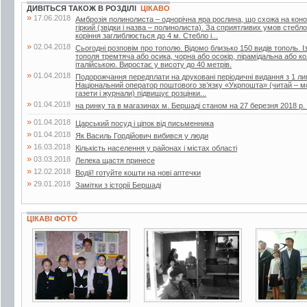
ДИВІТЬСЯ ТАКОЖ В РОЗДІЛІ
ЦІКАВО
»
17.06.2018
Амброзія полинолиста – однорічна яра рослина, що схожа на кон
гіркий (звідки і назва – полинолиста). За сприятливих умов стебл
коріння заглиблюється до 4 м. Стебло і...
»
02.04.2018
Сьогодні розповім про тополю. Відомо близько 150 видів тополь. Із
тополя тремтяча або осика, чорна або осокір, пірамідальна або 
італійською. Виростає у висоту до 40 метрів.
»
01.04.2018
Подорожчання передплати на друковані періодичні видання з 1 лип
Національний оператор поштового зв’язку «Укрпошта» (читай – мо
газети і журнали) підвищує розцінки...
»
01.04.2018
на ринку та в магазинах м. Бершаді станом на 27 березня 2018 р. (г
»
01.04.2018
Царський посуд і ціпок від письменника
»
01.04.2018
Як Василь Гордійович вибився у люди
»
16.03.2018
Кількість населення у районах і містах області
»
03.03.2018
Лелека щастя принесе
»
12.02.2018
Водії! готуйте кошти на нові аптечки
»
29.01.2018
Замітки з історії Бершаді
ЦІКАВІ ФОТО
4 фото
2 фото
4 фото