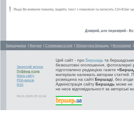
Якщо Ви виявили помилку, виділіть текст з помилкою та натисніть Ctrl+Enter щ
Довіряй, але перевіряй - Вс
Бершадщина
|
Форуми
|
Сторінками історії
|
Літературна Бершадь
|
Фотогалереї
Цей сайт - про
Бершадь
та бершадський
безкоштовні оголошення, фотогалереї р
Зворотній зв'язок
підготовлено редакцією газети
«Берша
Публічна угода
матеріали належать авторам статтей. 
Мапа сайту
розміщена на сайті
Бершаді
, без згод
PDA-версія
Адміністрація сайту
Бершадь
може не п
RSS
не несе відповідальності за авторські м
09.01.2026 05:12:04