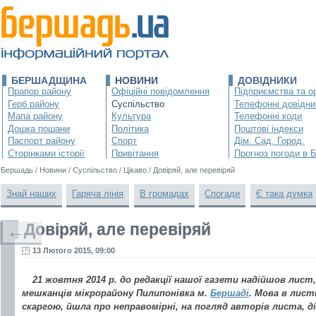
БЕРШАДЩИНА
НОВИНИ
ДОВІДНИКИ
Прапор району
Офіційні повідомлення
Підприємства та ор
Герб району
Суспільство
Телефонні довідни
Мапа району
Культура
Телефонні коди
Дошка пошани
Політика
Поштові індекси
Паспорт району
Спорт
Дім. Сад. Город.
Сторінками історії
Привітання
Прогноз погоди в 
Бершадь
/
Новини
/
Суспільство
/
Цікаво
/
Довіряй, але перевіряй
Знай наших
Гаряча лінія
В громадах
Спогади
Є така думка
Довіряй, але перевіряй
←
13 Лютого 2015, 09:00
21 жовтня 2014 р. до редакції нашої газети надійшов лист
мешканців мікрорайону Пилипонівка м.
Бершаді
. Мова в лист
скаргою, йшла про неправомірні, на погляд авторів листа, д