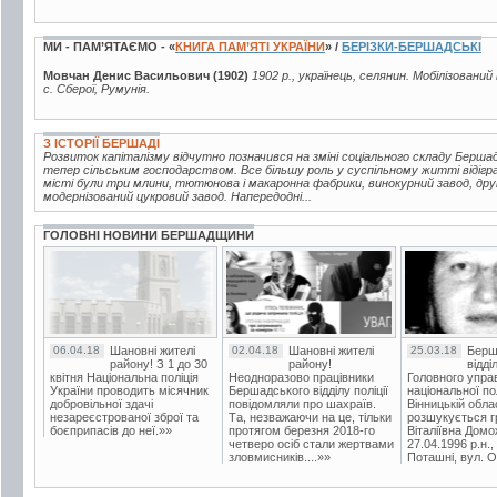
МИ - ПАМ’ЯТАЄМО - «
КНИГА ПАМ’ЯТІ УКРАЇНИ
» /
БЕРІЗКИ-БЕРШАДСЬКІ
Мовчан Денис Васильович (1902)
1902 р., українець, селянин. Мобілізований
с. Сберої, Румунія.
З ІСТОРІЇ БЕРШАДІ
Розвиток капіталізму відчутно позначився на зміні соціального складу Берш
тепер сільським господарством. Все більшу роль у суспільному житті відігр
місті були три млини, тютюнова і макаронна фабрики, винокурний завод, друк
модернізований цукровий завод. Напередодні...
ГОЛОВНІ НОВИНИ БЕРШАДЩИНИ
06.04.18
Шановні жителі
02.04.18
Шановні жителі
25.03.18
Берш
району! З 1 до 30
району!
відді
квітня Національна поліція
Неодноразово працівники
Головного упра
України проводить місячник
Бершадського відділу поліції
національної пол
добровільної здачі
повідомляли про шахраїв.
Вінницькій обла
незареєстрованої зброї та
Та, незважаючи на це, тільки
розшукується гр
боєприпасів до неї.»»
протягом березня 2018-го
Віталіївна Домо
четверо осіб стали жертвами
27.04.1996 р.н.,
зловмисників....»»
Поташні, вул. Ос