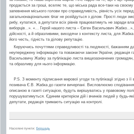
продається за гроші, вселяє те, що міська рада все-таки на своєм
запевнення міського голови про справедливість, рівність усіх пере
загальнонаціональних благ не розійдуться з ділом. Прості люди змо
рибу, купатися, а депутати всіх рівнів працюватимуть не заради вла
виборців...». «… Герой нашого листа – Євген Васильович Жабко...»,
дійсності, а й образливими, виходячи з контексту листа, для Жабка
його честь, гідність та ділову репутацію.
Керуючись почуттями справедливості та людяності, бажанням д
неупереджену інформацію та поважаючи закони України, редакція г
Васильовичу Жабку за публікацію листа вищезазначених громадян, 
та образливу для нього інформацію.
P.S. З моменту підписання мирової угоди та публікації згідно з її
позивача Є.В. Жабка до газети вичерпані. Висловлюємо сподівання, щ
описаною в газеті ситуацією, будуть вирішуватись у правовому полі
порушуватимуться. Єдиним критерієм дій і вчинків людей у будь-якій
депутати, редакція тримають ситуацію на контролі.
Населені пункти:
Бершадь