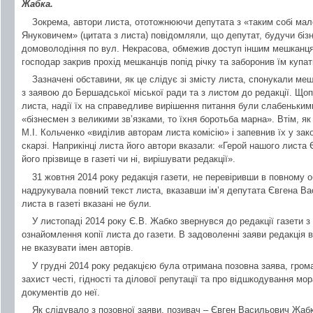
Жабка.
Зокрема, автори листа, ототожнюючи депутата з «таким собі ма
Януковичем» (цитата з листа) повідомляли, що депутат, будучи бі
домоволодіння по вул. Некрасова, обмежив доступ іншим мешканця
господар закрив прохід мешканців попід річку та заборонив їм купат
Зазначені обставини, як це слідує зі змісту листа, спонукали ме
з заявою до Бершадської міської ради та з листом до редакції. Що
листа, надії їх на справедливе вирішення питання були слабеньким
«бізнесмен з великими зв’язками, то їхня боротьба марна». Втім, як
М.І. Кольченко «виділив авторам листа комісію» і запевнив їх у зак
скарзі. Наприкінці листа його автори вказали: «Герой нашого лист
його прізвище в газеті чи ні, вирішувати редакції».
31 жовтня 2014 року редакція газети, не перевіривши в повному о
надрукувала повний текст листа, вказавши ім’я депутата Євгена В
листа в газеті вказані не були.
У листопаді 2014 року Є.В. Жабко звернувся до редакції газети 
ознайомлення копії листа до газети. В задоволенні заяви редакція
не вказувати імен авторів.
У грудні 2014 року редакцією була отримана позовна заява, гр
захист честі, гідності та ділової репутації та про відшкодування мо
документів до неї.
Як слідувало з позовної заяви, позивач – Євген Васильович Жабк