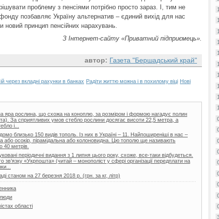
ирішувати проблему з пенсіями потрібно просто зараз. І, тим не
фонду позбавляє Україну альтернатив – єдиний вихід для нас
ти новий принцип пенсійних нарахувань.
З Інтернет-сайту «Приватний підприємець».
автор:
Газета "Бершадський край"
й через вкладні рахунки в банках
Радіти життю можна і в похилому віці
Нові
на яра рослина, що схожа на коноплю, за розміром і формою нагадує полин
иста). За сприятливих умов стебло рослини досягає висоти 22,5 метра, а
бло і...
домо близько 150 видів тополь. Із них в Україні – 11. Найпоширеніші в нас –
а або осокір, пірамідальна або колоновидна. Цю тополю ще називають
о 40 метрів.
овані періодичні видання з 1 липня цього року, схоже, все-таки відбудеться.
 зв’язку «Укрпошта» (читай – монополіст у сфері організації передплати на
ки...
і станом на 27 березня 2018 р. (грн. за кг, літр)
менника
 люди
містах області