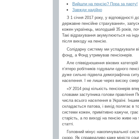
Вийшли на пенсію? Пора за парту!
Завжди надійно
З 1 січня 2017 року, у відповідності 
державне пенсійне страхування», запус
кожен українець, молодший 35 років, по
Такі відрахування акумулюються на інд
після виходу на пенсію.
Солідарну систему ми успадкували ві
фонд, а Фонд утримував пенсіонерів.
Але співвідношення вікових категорій
п’ятеро робітників годували одного пенс
дуже сильно підвела демографічна ситуа
населення. І не лише через високу смерт
«У 2014 році кількість пенсіонерів вп
словами заступника голови правління 
числа всього населення в Україні. Іншим
складається патова, і вихід полягає в т
системи кожен, примітивно кажучи, грає
старість, а по виході на пенсію живе на
статті.
Головний мінус накопичувальної сист
скоро. Як справедливо каже міністр соц