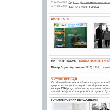
»
12.02.2018
Водії! готуйте кошти на нові апте
»
29.01.2018
Замітки з історії Бершаді
ЦІКАВІ ФОТО
9 фото
4 фото
МИ - ПАМ’ЯТАЄМО - «
КНИГА ПАМ’ЯТІ УКРА
Пізнер Борис Аронович (1918)
1918 р., євре
З ІСТОРІЇ БЕРШАДІ
Особливо багато праці довелося прикласти 
цукровиків на чолі з комуністом директором 
місяців 1944 року робітники працювали добро
став до ладу, почав переробляти цукрові буряк
ГОЛОВНІ НОВИНИ БЕРШАДЩИНИ