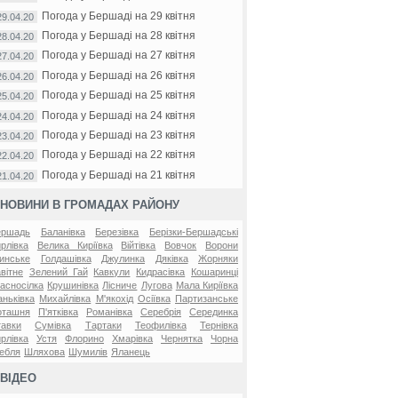
Погода у Бершаді на 29 квітня
29.04.20
Погода у Бершаді на 28 квітня
28.04.20
Погода у Бершаді на 27 квітня
27.04.20
Погода у Бершаді на 26 квітня
26.04.20
Погода у Бершаді на 25 квітня
25.04.20
Погода у Бершаді на 24 квітня
24.04.20
Погода у Бершаді на 23 квітня
23.04.20
Погода у Бершаді на 22 квітня
22.04.20
Погода у Бершаді на 21 квітня
21.04.20
НОВИНИ В ГРОМАДАХ РАЙОНУ
ершадь
Баланівка
Березівка
Берізки-Бершадські
рлівка
Велика Киріївка
Війтівка
Вовчок
Ворони
инське
Голдашівка
Джулинка
Дяківка
Жорняки
вітне
Зелений Гай
Кавкули
Кидрасівка
Кошаринці
асносілка
Крушинівка
Лісниче
Лугова
Мала Киріївка
ньківка
Михайлівка
М'якохід
Осіївка
Партизанське
оташня
П'ятківка
Романівка
Серебрія
Серединка
авки
Сумівка
Тартаки
Теофилівка
Тернівка
рлівка
Устя
Флорино
Хмарівка
Чернятка
Чорна
ебля
Шляхова
Шумилів
Яланець
ВІДЕО