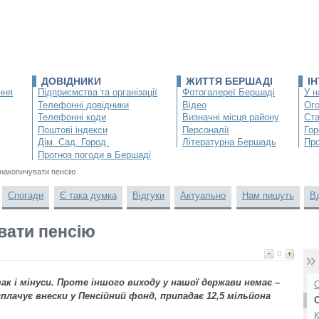
ДОВІДНИКИ
ЖИТТЯ БЕРШАДІ
І
ння
Підприємства та організації
Фотогалереї Бершаді
У н
Телефонні довідники
Відео
Ог
Телефонні коди
Визначні місця району
Ста
Поштові індекси
Персоналії
Гор
Дім. Сад. Город.
Літературна Бершадь
Про
Прогноз погоди в Бершаді
накопичувати пенсію
Спогади
Є така думка
Відгуки
Актуально
Нам пишуть
В
вати пенсію
0
ак і мінуси. Проте іншого виходу у нашої держави немає –
О
сплачує внески у Пенсійний фонд, припадає 12,5 мільйона
К