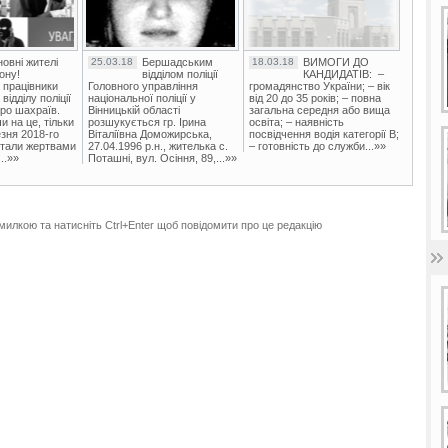
овні жителі
25.03.18
Бершадським
18.03.18
ВИМОГИ ДО
ону!
відділом поліції
КАНДИДАТІВ: –
 працівники
Головного управління
громадянство України; – вік
ідділу поліції
національної поліції у
від 20 до 35 років; – повна
ро шахраїв.
Вінницькій області
загальна середня або вища
и на це, тільки
розшукується гр. Ірина
освіта; – наявність
зня 2018-го
Віталіївна Доможирська,
посвідчення водія категорії В;
стали жертвами
27.04.1996 р.н., жителька с.
– готовність до служби...»»
..»»
Поташні, вул. Осіння, 89,...»»
милкою та натисніть Ctrl+Enter щоб повідомити про це редакцію