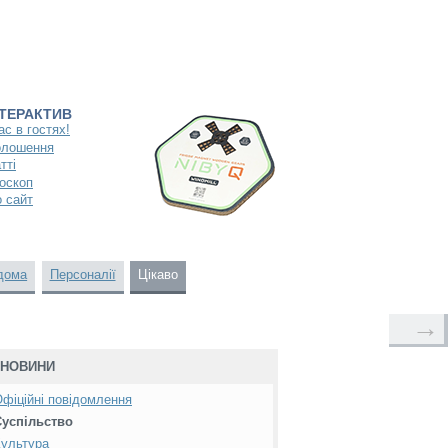
НТЕРАКТИВ
ас в гостях!
олошення
тті
оскоп
 сайт
дома
Персоналії
Цікаво
→
НОВИНИ
фіційні повідомлення
Суспільство
ультура