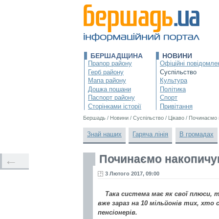
БЕРШАДЩИНА
НОВИНИ
Прапор району
Офіційні повідомле
Герб району
Суспільство
Мапа району
Культура
Дошка пошани
Політика
Паспорт району
Спорт
Сторінками історії
Привітання
Бершадь
/
Новини
/
Суспільство
/
Цікаво
/
Починаємо 
Знай наших
Гаряча лінія
В громадах
Починаємо накопичу
←
3 Лютого 2017, 09:00
Така система має як свої плюси, т
вже зараз на 10 мільйонів тих, хто 
пенсіонерів.