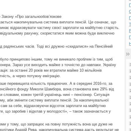
П
до Закону «Про загальнообов’язкове
П
кається накопичувальна система виплати пенсій. Це означає, що
чинає відраховувати частину своєї зарплати на майбутню старість.
Р
ивідуальному рахунку, скористатися яким можна буде виключно
Н
д радянських часів. Тоді всі дружно «скидалися» на Пенсійний
 було принципово іншим, тому не виникало проблем із тим, щоб
іонера. Зараз усе виходить майже з точністю до навпаки. Україну
ція: за останні 20 років ми втратили майже 10 мільйонів
ність, а через потужну еміграцію.
ерше перевищила кількість працюючих. А в середині 2016-го, за
Пенсійного фонду Миколи Шамбора, вона становила вже 29% від
и словами, кожен третій українець нині – пенсіонер. Ситуація
ому, аби змінити систему виплати пенсій. За накопичувальної
 сам за себе, відраховуючи відсоток зарплати на майбутню
 те, що заробив і відклав у молодості», – також зазначається у
еми у тому, що запрацює на повну потужність вона ще дуже не
політики Андрій Рева, накопичувальна система дасть результат не