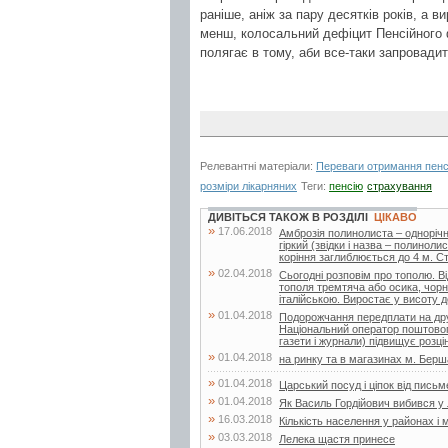
раніше, аніж за пару десятків років, а в
менш, колосальний дефіцит Пенсійного 
полягає в тому, аби все-таки запровади
Релевантні матеріали:
Переваги отримання пенсі
розміри лікарняних
Теги:
пенсію
страхування
ДИВІТЬСЯ ТАКОЖ В РОЗДІЛІ
ЦІКАВО
»
17.06.2018
Амброзія полинолиста – одноріч
гіркий (звідки і назва – полинол
коріння заглиблюється до 4 м. Сте
»
02.04.2018
Сьогодні розповім про тополю. Ві
тополя тремтяча або осика, чорн
італійською. Виростає у висоту д
»
01.04.2018
Подорожчання передплати на друк
Національний оператор поштового
газети і журнали) підвищує розцін
»
01.04.2018
на ринку та в магазинах м. Бершад
»
01.04.2018
Царський посуд і ціпок від пись
»
01.04.2018
Як Василь Гордійович вибився у
»
16.03.2018
Кількість населення у районах і 
»
03.03.2018
Лелека щастя принесе