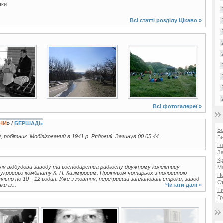
чки
Всі статті розділу
Цікаво
»
17 фото
7 фото
Всі фотогалереї »
ЇНИ
» /
БЕРШАДЬ
Б
й, робітник. Мобілізований в 1941 р. Рядовий. Загинув 00.05.44.
Би
Гл
За
Кр
для відбудови заводу та господарства радгоспу дружному колективу
Ма
цукрового комбінату К. П. Казіміровим. Протягом чотирьох з половиною
П
вільно по 10—12 годин. Уже з жовтня, перекривши заплановані строки, завод
Ст
и із...
Читати далі »
Ти
Гр