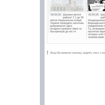
06.04.18
Шановні жителі
02.04.18
Шан
району! З 1 до 30
рай
квітня Національна поліція
Неодноразово
України проводить місячник
Бершадського в
добровільної здачі
повідомляли п
незареєстрованої зброї та
Та, незважаюч
боєприпасів до неї.»»
протягом бере
четверо осіб 
зловмисників..
Якщо Ви виявили помилку, виділіть текст з по