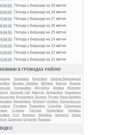
Погода у Бершаді на 29 квітня
29.04.20
Погода у Бершаді на 28 квітня
28.04.20
Погода у Бершаді на 27 квітня
27.04.20
Погода у Бершаді на 26 квітня
26.04.20
Погода у Бершаді на 25 квітня
25.04.20
Погода у Бершаді на 24 квітня
24.04.20
Погода у Бершаді на 23 квітня
23.04.20
Погода у Бершаді на 22 квітня
22.04.20
Погода у Бершаді на 21 квітня
21.04.20
НОВИНИ В ГРОМАДАХ РАЙОНУ
ершадь
Баланівка
Березівка
Берізки-Бершадські
рлівка
Велика Киріївка
Війтівка
Вовчок
Ворони
инське
Голдашівка
Джулинка
Дяківка
Жорняки
вітне
Зелений Гай
Кавкули
Кидрасівка
Кошаринці
асносілка
Крушинівка
Лісниче
Лугова
Мала Киріївка
ньківка
Михайлівка
М'якохід
Осіївка
Партизанське
оташня
П'ятківка
Романівка
Серебрія
Серединка
авки
Сумівка
Тартаки
Теофилівка
Тернівка
рлівка
Устя
Флорино
Хмарівка
Чернятка
Чорна
ебля
Шляхова
Шумилів
Яланець
ВІДЕО