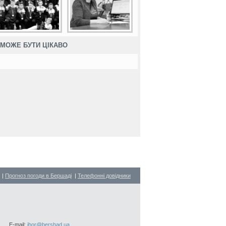
МОЖЕ БУТИ ЦІКАВО
|
Прогноз погоди в Бершаді
|
Телефонні довідники
E-mail:
ihor@bershad.ua