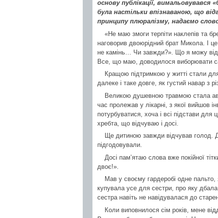
основу публікації, вимальовувався «
була настільки впізнаваною, що від
принципу плюралізму, надаємо слово 
«Не маю змоги терпіти наклепів та бр
наговорив двоюрідний брат Микола. І це 
не камінь… Чи завжди?». Що я можу від
Все, що маю, доводилося виборювати са
Кращою підтримкою у житті стали для
далеке і таке довге, як густий навар з р
Великою душевною травмою стала авто
час пролежав у лікарні, з якої вийшов і
потурбуватися, хоча і всі підстави для 
хребта, що відчуваю і досі.
Ще дитиною завжди відчував голод. Д
підгодовували.
Досі пам’ятаю слова вже покійної тітк
двоє!».
Мав у своєму гардеробі одне пальто, 
купувала усе для сестри, про яку дбала 
сестра навіть не навідувалася до старен
Коли виповнилося сім років, мене від