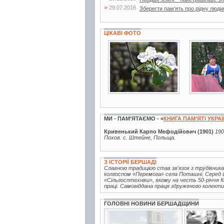
»
29.07.2016
Зберегти пам’ять про рідну люди
ЦІКАВІ ФОТО
19 фото
15 фото
МИ - ПАМ’ЯТАЄМО - «
КНИГА ПАМ’ЯТІ УКРА
Кривенький Карпо Мефодійович (1901)
190
Похов. с. Штейне, Польща.
З ІСТОРІЇ БЕРШАДІ
Славною традицією став зв'язок з трудівника
колгоспом «Перемога» села Поташні. Серед і
«Сільгосптехніки», якому на честь 50-річчя 
праці. Самовіддана праця здруженого колектив
ГОЛОВНІ НОВИНИ БЕРШАДЩИНИ