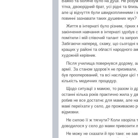
Важко та боляче було на душі. Не розумі
тітка, двоюрідний брат, усі рідні та бл
але ці відчуття були швидкоплинними і м
повинні зазнавати таких душевних мук?
Життя в інтернаті було різним, гірки
закінчення навчання в інтернаті здобув 
помітили і мій співочий талант та запро
Забігаючи наперед, скажу, що сьогодні 
кращих у районі та області народного ам
художній керівник.
Після училища повернувся додому, але
армії. За станом здоров’я не призивали
був прооперований, та всі наслідки ці
кількість медичних процедур.
Щодо ситуації з мамою, то разом із д
останні кілька років практично жила у д
робив не все достатнє для мами, але н
мамі переїхати у село, де проживаємо р
відмовки.
Не силою її ж тягнути? Коли хворіла т
доводилося у село до мами привозити лі
Не можу не сказати й про таке: не за