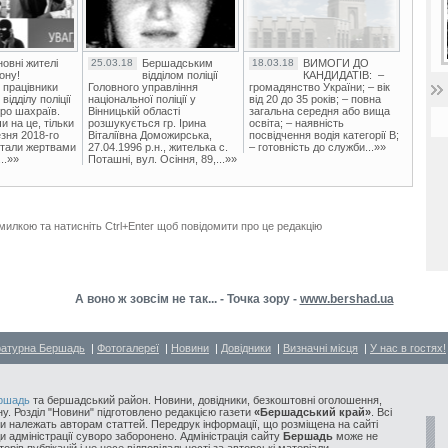
овні жителі
25.03.18
Бершадським
18.03.18
ВИМОГИ ДО
ону!
відділом поліції
КАНДИДАТІВ: –
 працівники
Головного управління
громадянство України; – вік
ідділу поліції
національної поліції у
від 20 до 35 років; – повна
ро шахраїв.
Вінницькій області
загальна середня або вища
и на це, тільки
розшукується гр. Ірина
освіта; – наявність
зня 2018-го
Віталіївна Доможирська,
посвідчення водія категорії В;
стали жертвами
27.04.1996 р.н., жителька с.
– готовність до служби...»»
..»»
Поташні, вул. Осіння, 89,...»»
милкою та натисніть Ctrl+Enter щоб повідомити про це редакцію
А воно ж зовсім не так... - Точка зору -
www.bershad.ua
ратурна Бершадь
|
Фотогалереї
|
Новини
|
Довідники
|
Визначні місця
|
У нас в гостях!
ршадь
та бершадський район. Новини, довідники, безкоштовні оголошення,
у. Розділ "Новини" підготовлено редакцією газети
«Бершадський край»
. Всі
и належать авторам статтей. Передрук інформації, що розміщена на сайті
ди адміністрації суворо заборонено. Адміністрація сайту
Бершадь
може не
орів публікацій і не несе відповідальності за авторські матеріали.