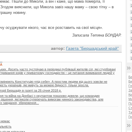
 немає. Пішли до Миколи, а він і каже, що мама померла, її
. Згодом вияснили, що Микола завіз нашу маму – свою тітку – в
трашну новину.
у осуджувати нікого, час все розставить на свої місця».
Записала Тетяна БОНДАР.
автор:
Газета "Бершадський край"
КА
х. Досить часто зустрічаю в періодиці публікації жителів сіл, які стурбовані
Утримання корів у приватному господарстві – це питання виживання людей у
Б
Би
 змінюють Конституцію «під себе». А простим людям від цього зовсім не
ість українців, які живуть за межею бідності, тільки зросла.
Гл
За
торії Бершаді» в газеті за 26 січня 2018 р.
Кр
я та війна на Донбасі з окупантом показово довели, що командир
Ма
і рішення, які інколи суперечать вимогам чинного законодавства, але
о завдання, збереження...
П
Ст
Ти
Гр
я немає
льність
 після кріпацтва