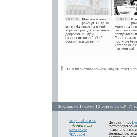
06.04.18
Шановні жителі
02.04.18
Шан
району! З 1 до 30
рай
квітня Національна поліція
Неодноразово
України проводить місячник
Бершадського в
добровільної здачі
повідомляли п
незареєстрованої зброї та
Та, незважаюч
боєприпасів до неї.»»
протягом бере
четверо осіб 
зловмисників..
Якщо Ви виявили помилку, виділіть текст з по
Бершадщина
|
Форуми
|
Сторінками історії
|
Літе
Зворотній зв'язок
Цей сайт - про
Бе
Публічна угода
фотогалереї район
права на матеріал
Мапа сайту
Бершаді
, без зго
PDA-версія
поділяти думку авт