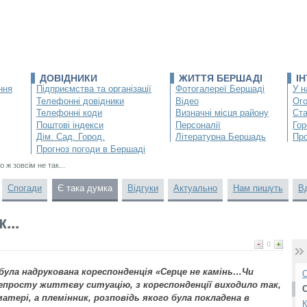
ДОВІДНИКИ
ЖИТТЯ БЕРШАДІ
І
ння
Підприємства та організації
Фотогалереї Бершаді
У н
Телефонні довідники
Відео
Ог
Телефонні коди
Визначні місця району
Ста
Поштові індекси
Персоналії
Гор
Дім. Сад. Город.
Літературна Бершадь
Про
Прогноз погоди в Бершаді
о ж зовсім не так...
Спогади
Є така думка
Відгуки
Актуально
Нам пишуть
В
...
0
. була надрукована кореспонденція «Серце не камінь…Чи
О
непросту життєву ситуацію, з кореспонденції виходило так,
атері, а племінник, розповідь якого була покладена в
К