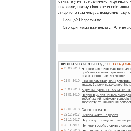
свята, а у неї все замкнено, ніде нікого
поховали, нікому нічого не сповістивши
лікарню, а нам чомусь повідомив таку с
Навіщо? Незрозуміло.
Сьогодні мами вже немає… Але не хоч
ДИВІТЬСЯ ТАКОЖ В РОЗДІЛІ
Є ТАКА ДУМ
»
15.06.2018
Я проживаю в Берізках-Бершадськи
проблемою цін на сире молоко. 
селах. Свого часу дві корівки...
»
01.04.2018
Скільки пам’ятаю, наші депутати
краще. За роки незалежності кільк
»
03.03.2018
Відгук на публікацію «Замітки з іс
»
19.01.2018
Непрості умови нашого сьогоденн
зобов’язаний приймати відповідн
забезпечують виконання бойовог
»
12.01.2018
Слово про матір
»
22.12.2017
Основа життя – здоров’я
»
01.12.2017
Підстав для звинувачення лікар
»
25.11.2017
Не перетворюймо свято у форма
»
16.12.2016
Продаж землі – найстрашніше зло