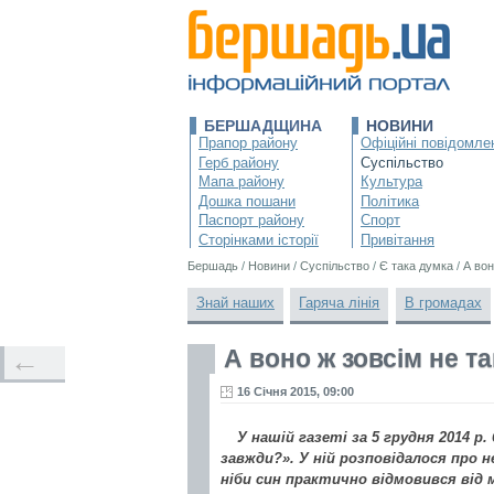
БЕРШАДЩИНА
НОВИНИ
Прапор району
Офіційні повідомле
Герб району
Суспільство
Мапа району
Культура
Дошка пошани
Політика
Паспорт району
Спорт
Сторінками історії
Привітання
Бершадь
/
Новини
/
Суспільство
/
Є така думка
/
А вон
Знай наших
Гаряча лінія
В громадах
А воно ж зовсім не так
←
16 Січня 2015, 09:00
У нашій газеті за 5 грудня 2014 р
завжди?». У ній розповідалося про 
ніби син практично відмовився від м