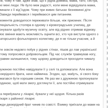
в, чому я там, адже знав, що є рідна домівка, мама, тато, сестра,
изькі мені люди. Не було меж радості, коли мене відвідувала мама,
инали з її від’їздом. Чому при живих батьках безневинні діти
 Завжди переймався і переймаюся цим питанням.
х моментів доводилося переживати більше, ніж приємних. Після
спеціальність столяра в одному з кіровоградських училищ, де
понували здобути музичну освіту, але від рідних отримав відмову.
моє вміння мають можливість оцінити всі, хто чув виступи одного з
аторського фольклорного колективу, де я не тільки учасник, а й
 зовсім недовго побув у рідних стінах, пішов до лав української
, тому попросився добровольцем. Під час служби травмував ногу,
єї травми залишилися, тому щороку доводиться проходити чималу
ружиною постійно навідували її у селі та допомагали. Але вона
воюрідного брата, наче наймичка. Згоден, що, мабуть, зі свого боку
амагався бути хорошим сином. Не раз ми з дружиною пропонували
одиною, щоб мати змогу доглянути її, але постійно отримували
а перебувала у лікарні, бували у неї щодня. Кілька разів
каря з районної лікарні.
вжди двоюрідний брат чинив по совісті. Взимку приїхали до мами на