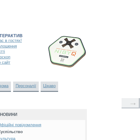
НТЕРАКТИВ
ас в гостях!
олошення
тті
оскоп
 сайт
дома
Персоналії
Цікаво
→
НОВИНИ
фіційні повідомлення
Суспільство
ультура