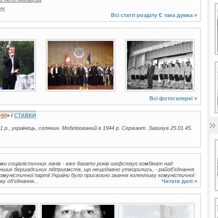
ну
Всі статті розділу
Є така думка
»
3 фото
2 фото
Всі фотогалереї »
ЇНИ
» /
СТАВКИ
1 р., українець, селянин. Мобілізований в 1944 р. Сержант. Загинув 25.01.45.
ми соціалістичних ланів - вже багато років шефствує комбінат над
нших бершадських підприємств, що нещодавно утворились, - райоб'єднання
Комуністичної партії України було присвоєно звання колективу комуністичної
у об'єднання...
Читати далі »