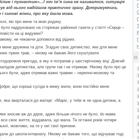
білим і пухнастим»…І хоч ім’я сина не називалося, ситуація
П
гук від нього надійшов практично зразу. Дотримуючись
і синові жінки, про яку йшла мова.
П
ехні, які про мене та мою родину
було надруковано на сторінках районної газети у статті «Серце –
Р
повісти на ці видумки?
мому, не чекаючи допомоги від рідних.
Н
 мене дружина та діти. Згадую своє дитинство, яке для мене
ізних гірких трав, – нікому не бажаю його скуштувати.
дорожня пригода, в яку я потрапив у шестирічному віці. Довгий
нвалідом дитинства, але групи так і не отримав. Нікому було про це
цього були, адже отримав важкі травми – черепно-мозкову та
обре, що хороші сусіди в межу жили, вони постійно мене
и, яка зверталася до матері: «Маріє, у тебе ж не одна дитина, а
яке зносив аж до дірок, адже більше нічого не було, бо мама
все своє життя, віддавала, що мала. Та останні років чотири
ької, можливо, на те у неї свої причини.
дали до школи-інтернату. Нікому не бажаю того, що відчував тоді.