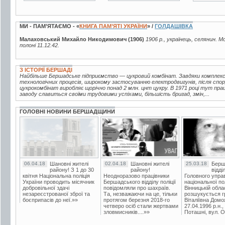
МИ - ПАМ’ЯТАЄМО - «
КНИГА ПАМ’ЯТІ УКРАЇНИ
» /
ГОЛДАШІВКА
Малаховський Михайло Никодимович (1906)
1906 р., українець, селянин. М
полоні 11.12.42.
З ІСТОРІЇ БЕРШАДІ
Найбільше Бершадське підприємство — цукровий комбінат. Завдяки комплексн
технологічних процесів, широкому застосуванню електродвигунів, після спор
цукрокомбінат виробляє щорічно понад 2 млн. цнт цукру. В 1971 році тут пра
заводу славиться своїми трудовими успіхами, більшість бригад, змін,...
ГОЛОВНІ НОВИНИ БЕРШАДЩИНИ
06.04.18
Шановні жителі
02.04.18
Шановні жителі
25.03.18
Берш
району! З 1 до 30
району!
відді
квітня Національна поліція
Неодноразово працівники
Головного упра
України проводить місячник
Бершадського відділу поліції
національної пол
добровільної здачі
повідомляли про шахраїв.
Вінницькій обла
незареєстрованої зброї та
Та, незважаючи на це, тільки
розшукується гр
боєприпасів до неї.»»
протягом березня 2018-го
Віталіївна Домо
четверо осіб стали жертвами
27.04.1996 р.н.,
зловмисників....»»
Поташні, вул. Ос