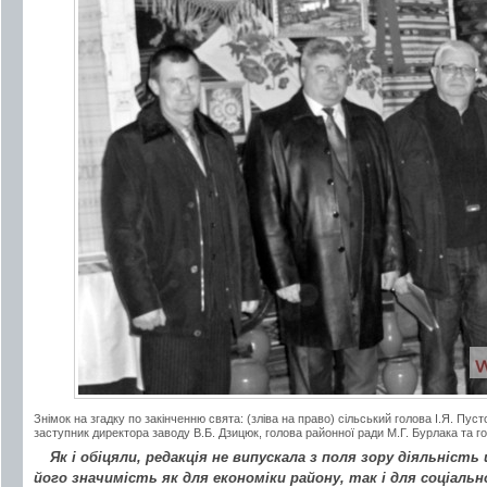
Знімок на згадку по закінченню свята: (зліва на право) сільський голова І.Я. Пуст
заступник директора заводу В.Б. Дзицюк, голова районної ради М.Г. Бурлака та г
Як і обіцяли, редакція не випускала з поля зору діяльніст
його значимість як для економіки району, так і для соціаль