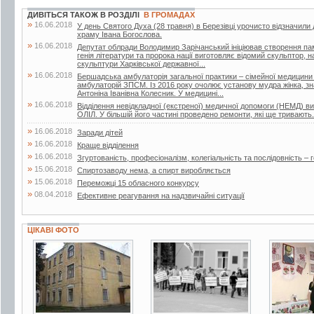
ДИВІТЬСЯ ТАКОЖ В РОЗДІЛІ
В ГРОМАДАХ
»
16.06.2018
У день Святого Духа (28 травня) в Березівці урочисто відзначили
храму Івана Богослова.
»
16.06.2018
Депутат облради Володимир Зарічанський ініціював створення пам’я
генія літератури та пророка нації виготовляє відомий скульптор,
скульптури Харківської державної...
»
16.06.2018
Бершадська амбулаторія загальної практики – сімейної медицини
амбулаторій ЗПСМ. Із 2016 року очолює установу мудра жінка, зна
Антоніна Іванівна Колесник. У медицині...
»
16.06.2018
Відділення невідкладної (екстреної) медичної допомоги (НЕМД) 
ОЛІЛ. У більшій його частині проведено ремонти, які ще тривають.
»
16.06.2018
Заради дітей
»
16.06.2018
Краще відділення
»
16.06.2018
Згуртованість, професіоналізм, колегіальність та послідовність – г
»
15.06.2018
Спиртозаводу нема, а спирт виробляється
»
15.06.2018
Переможці 15 обласного конкурсу
»
08.04.2018
Ефективне реагування на надзвичайні ситуації
ЦІКАВІ ФОТО
4 фото
2 фото
3 фото