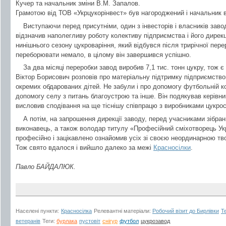
Кучер та начальник зміни В.М. Запалов.
Грамотою від ТОВ «Укрцукорінвест» був нагороджений і начальник в
Виступаючи перед присутніми, один з інвесторів і власників заво
відзначив наполегливу роботу колективу підприємства і його дирекц
нинішнього сезону цукроваріння, який відбувся після трирічної пер
переборювати немало, в цілому він завершився успішно.
За два місяці переробки завод виробив 7,1 тис. тонн цукру, тож є
Віктор Борисович розповів про матеріальну підтримку підприємство
окремих обдарованих дітей. Не забули і про допомогу футбольній к
допомогу селу з питань благоустрою та інше. Він подякував керівни
висловив сподівання на ще тіснішу співпрацю з виробниками цукро
А потім, на запрошення дирекції заводу, перед учасниками зібран
виконавець, а також володар титулу «Професійний сміхотворець Ук
професійно і зацікавлено ознайомив усіх зі своєю неординарною тв
Тож свято вдалося і вийшло далеко за межі
Красносілки
.
Павло БАЙДАЛЮК.
Населені пункти:
Красносілка
Релевантні матеріали:
Робочий візит до Бирлівки
Т
ветеранів
Теги:
бурлака
пустовіт
снігур
футбол
цукрозавод