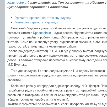
Красносілки
й навколишніх сіл. Тож запрошення на зібрання 
цукроваріння сприйняли з вдячністю.
Урочисто провели на строкову службу
Чемпіонів гартують у громаді
Сільський будинок культури зібрав не лише працівників цукрозаво
багатьох жителів
Красносілки
– адже робота підприємства стала ва
громади, тут знайшли роботу понад 550 працюючих, сприяючи тим
жителів. Саме на це звернув увагу, відкриваючи зібрання, сільський
також гостей, в тому числі і керівництво району.
Голова райдержадміністрації О. Ф. Снігур у своєму виступі подякув
присвятив діяльність цьому підприємству, за те, що розумом, рук
добро. З великою трудовою перемогою в непростому сьогоденні при
М.Г. Бурлака.
Того дня заслужені слова подяки звучали і на адресу інвесторів ц
кошти і наполегливість відродити діяльність підприємства, залучи
областей.
Керівники району нагородили директора заводу Н.О. Дзицюк Поч
та районної ради за особистий внесок у розвиток переробної промис
поповнення матеріально-технічної бази підприємства (на жаль, Наді
зібранні, оскільки перебуває на лікуванні).
Такими ж грамотами за особистий внесок і професіоналізм були відз