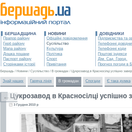
БЕРШАДЩИНА
НОВИНИ
ДОВІДНИКИ
Прапор району
Офіційні повідомлення
Підприємства та ор
Герб району
Суспільство
Телефонні довідни
Мапа району
Культура
Телефонні коди
Дошка пошани
Політика
Поштові індекси
Паспорт району
Спорт
Дім. Сад. Город.
Сторінками історії
Привітання
Прогноз погоди в 
Бершадь
/
Новини
/
Суспільство
/
В громадах
/
Цукрозавод в Красносілці успішно заве
Знай наших
Гаряча лінія
В громадах
Спогади
Є така думка
Цукрозавод в Красносілці успішно 
←
3 Грудня 2010 р