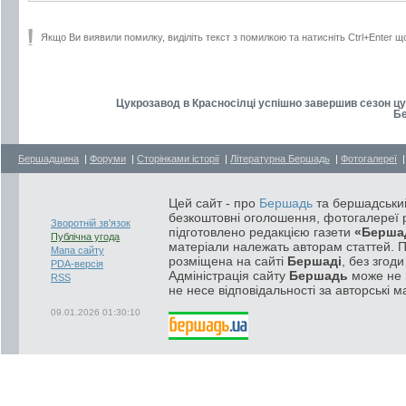
Якщо Ви виявили помилку, виділіть текст з помилкою та натисніть Ctrl+Enter щ
Цукрозавод в Красносілці успішно завершив сезон цу
Бе
Бершадщина
|
Форуми
|
Сторінками історії
|
Літературна Бершадь
|
Фотогалереї
Цей сайт - про
Бершадь
та бершадський
безкоштовні оголошення, фотогалереї р
Зворотній зв'язок
підготовлено редакцією газети
«Берша
Публічна угода
матеріали належать авторам статтей. 
Мапа сайту
розміщена на сайті
Бершаді
, без згод
PDA-версія
Адміністрація сайту
Бершадь
може не п
RSS
не несе відповідальності за авторські м
09.01.2026 01:30:10