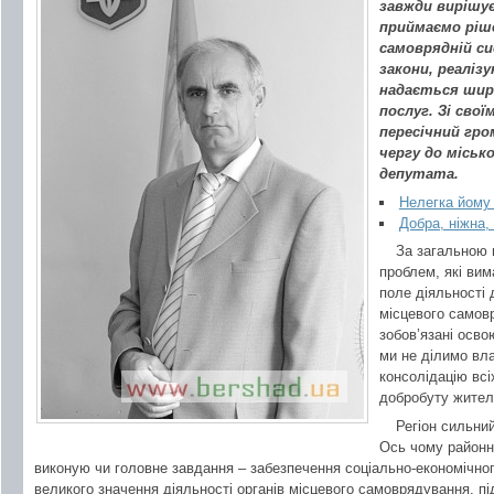
завжди вирішує
приймаємо ріше
самоврядній с
закони, реаліз
надається шир
послуг. Зі св
пересічний гр
чергу до місько
депутата.
Нелегка йому
Добра, ніжна,
За загальною
проблем, які вим
поле діяльності 
місцевого самов
зобов’язані осво
ми не ділимо вл
консолідацію всі
добробуту жите
Регіон сильний
Ось чому районна
виконую чи головне завдання – забезпечення соціально-економічног
великого значення діяльності органів місцевого самоврядування, під