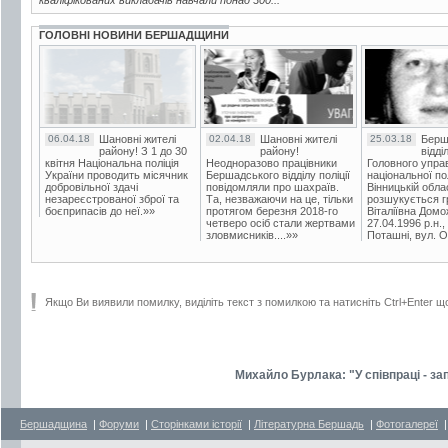
кваліфікованих викладачів навчали понад 300...
ГОЛОВНІ НОВИНИ БЕРШАДЩИНИ
06.04.18
Шановні жителі
02.04.18
Шановні жителі
25.03.18
Берш
району! З 1 до 30
району!
відді
квітня Національна поліція
Неодноразово працівники
Головного упра
України проводить місячник
Бершадського відділу поліції
національної пол
добровільної здачі
повідомляли про шахраїв.
Вінницькій обла
незареєстрованої зброї та
Та, незважаючи на це, тільки
розшукується гр
боєприпасів до неї.»»
протягом березня 2018-го
Віталіївна Домо
четверо осіб стали жертвами
27.04.1996 р.н.,
зловмисників....»»
Поташні, вул. Ос
Якщо Ви виявили помилку, виділіть текст з помилкою та натисніть Ctrl+Enter щ
Михайло Бурлака: "У співпраці - за
Бершадщина
|
Форуми
|
Сторінками історії
|
Літературна Бершадь
|
Фотогалереї