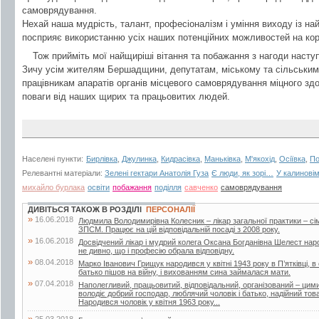
самоврядування.
Нехай наша мудрість, талант, професіоналізм і уміння виходу із на
посприяє використанню усіх наших потенційних можливостей на кор
Тож прийміть мої найщиріші вітання та побажання з нагоди насту
Зичу усім жителям Бершадщини, депутатам, міському та сільським
працівникам апаратів органів місцевого самоврядування міцного здор
поваги від наших щирих та працьовитих людей.
Населені пункти:
Бирлівка
,
Джулинка
,
Кидрасівка
,
Маньківка
,
М'якохід
,
Осіївка
,
П
Релевантні матеріали:
Зелені гектари Анатолія Гуза
Є люди, як зорі…
У калиновім
михайло бурлака
освіти
побажання
поділля
савченко
самоврядування
ДИВІТЬСЯ ТАКОЖ В РОЗДІЛІ
ПЕРСОНАЛІЇ
»
16.06.2018
Людмила Володимирівна Колесник – лікар загальної практики – с
ЗПСМ. Працює на цій відповідальній посаді з 2008 року.
»
16.06.2018
Досвідчений лікар і мудрий колега Оксана Богданівна Шелест наро
не дивно, що і професію обрала відповідну.
»
08.04.2018
Марко Іванович Грищук народився у квітні 1943 року в П’ятківці, в 
батько пішов на війну, і вихованням сина займалася мати.
»
07.04.2018
Наполегливий, працьовитий, відповідальний, організований – ци
володіє добрий господар, люблячий чоловік і батько, надійний т
Народився чоловік у квітня 1963 року...
»