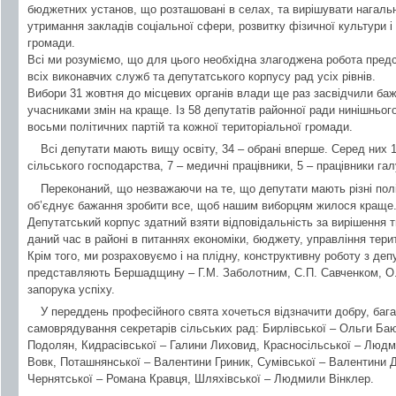
бюджетних установ, що розташовані в селах, та вирішувати нагальн
утримання закладів соціальної сфери, розвитку фізичної культури і 
громади.
Всі ми розуміємо, що для цього необхідна злагоджена робота предс
всіх виконавчих служб та депутатського корпусу рад усіх рівнів.
Вибори 31 жовтня до місцевих органів влади ще раз засвідчили ба
учасниками змін на краще. Із 58 депутатів районної ради нинішньо
восьми політичних партій та кожної територіальної громади.
Всі депутати мають вищу освіту, 34 – обрані вперше. Серед них 11
сільського господарства, 7 – медичні працівники, 5 – працівники галуз
Переконаний, що незважаючи на те, що депутати мають різні полі
об’єднує бажання зробити все, щоб нашим виборцям жилося краще
Депутатський корпус здатний взяти відповідальність за вирішення т
даний час в районі в питаннях економіки, бюджету, управління тери
Крім того, ми розраховуємо і на плідну, конструктивну роботу з деп
представляють Бершадщину – Г.М. Заболотним, С.П. Савченком, О.
запорука успіху.
У переддень професійного свята хочеться відзначити добру, багат
самоврядування секретарів сільських рад: Бирлівської – Ольги Баю
Подолян, Кидрасівської – Галини Лиховид, Красносільської – Людм
Вовк, Поташнянської – Валентини Гриник, Сумівської – Валентини Д
Чернятської – Романа Кравця, Шляхівської – Людмили Вінклер.