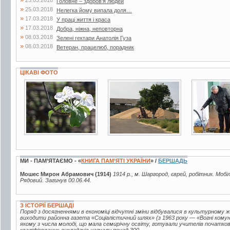
25.03.2018
Головне – здоров’я людей
»
25.03.2018
Нелегка йому випала доля…
»
17.03.2018
У праці життя і краса
»
17.03.2018
Добра, ніжна, неповторна
»
08.03.2018
Зелені гектари Анатолія Гуза
»
08.03.2018
Ветеран, працелюб, порадник
ЦІКАВІ ФОТО
19 фото
11 фото
3 фото
МИ - ПАМ’ЯТАЄМО - «
КНИГА ПАМ’ЯТІ УКРАЇНИ
» /
БЕРШАДЬ
Мошес Мирон Абрамович (1914)
1914 р., м. Шаргород, єврей, робітник. Моб
Рядовий. Загинув 00.06.44.
З ІСТОРІЇ БЕРШАДІ
Поряд з досягненнями в економіці відчутні зміни відбувалися в культурному ж
виходити районна газета «Соціалістичний шлях» (з 1963 року — «Вогні комуні
якому з числа молоді, що мала семирічну освіту, готували учителів початкови