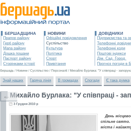
БЕРШАДЩИНА
НОВИНИ
ДОВІДНИКИ
Прапор району
Офіційні повідомлення
Підприємства та ор
Герб району
Суспільство
Телефонні довідни
Мапа району
Культура
Телефонні коди
Дошка пошани
Політика
Поштові індекси
Паспорт району
Спорт
Дім. Сад. Город.
Сторінками історії
Привітання
Прогноз погоди в 
Бершадь
/
Новини
/
Суспільство
/
Персоналії
/
Михайло Бурлака: "У співпраці - запорука
Знай наших
Гаряча лінія
В громадах
Спогади
Є така думка
Михайло Бурлака: "У співпраці - зап
←
3 Грудня 2010 р
День місцево
спільне свято.
міста і найак