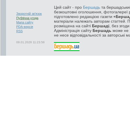
Цей сайт - про
Бершадь
та бершадський
безкоштовні оголошення, фотогалереї р
Зворотній зв'язок
підготовлено редакцією газети
«Берша
Публічна угода
матеріали належать авторам статтей. 
Мапа сайту
розміщена на сайті
Бершаді
, без згод
PDA-версія
Адміністрація сайту
Бершадь
може не п
RSS
не несе відповідальності за авторські м
09.01.2026 11:23:56