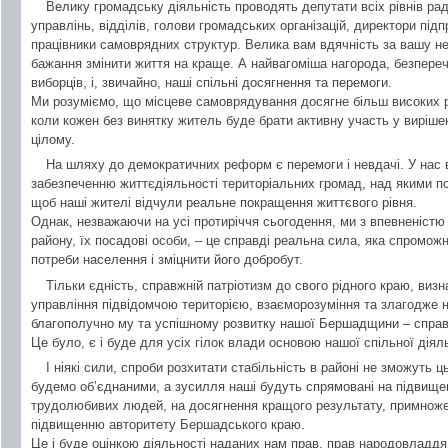
Велику громадську діяльність проводять депутати всіх рівнів ра
управлінь, відділів, голови громадських організацій, директори під
працівники самоврядних структур. Велика вам вдячність за вашу н
бажання змінити життя на краще. А найвагоміша нагорода, безпереч
виборців, і, звичайно, наші спільні досягнення та перемоги.
Ми розуміємо, що місцеве самоврядування досягне більш високих ре
коли кожен без винятку житель буде брати активну участь у вирішен
цілому.
На шляху до демократичних реформ є перемоги і невдачі. У нас 
забезпеченню життєдіяльності територіальних громад, над якими п
щоб наші жителі відчули реальне покращення життєвого рівня.
Однак, незважаючи на усі протиріччя сьогодення, ми з впевненістю
району, їх посадові особи, – це справді реальна сила, яка спроможн
потреби населення і зміцнити його добробут.
Тільки єдність, справжній патріотизм до свого рідного краю, визн
управління підвідомчою територією, взаєморозуміння та злагодже 
благополучно му та успішному розвитку нашої Бершадщини – справ
Це було, є і буде для усіх гілок влади основою нашої спільної діяль
І ніякі сили, спроби розхитати стабільність в районі не зможуть
будемо об’єднаними, а зусилля наші будуть спрямовані на підвищ
трудолюбивих людей, на досягнення кращого результату, примноже
підвищенню авторитету Бершадського краю.
Це і буде оцінкою діяльності наданих нам прав, прав народовладдя