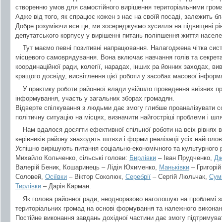
створенню умов для самостійного вирішення територіальними грома
Адже від того, як спрацює кожен з нас на своїй посаді, залежить 
Добре розуміючи все це, ми зосереджуємо зусилля на підвищені рів
депутатського корпусу у вирішенні питань поліпшення життя населе
Тут маємо певні позитивні напрацювання. Налагоджена чітка сист
місцевого самоврядування. Вона включає навчання голів та секретар
координаційної ради, колегії, нарадах, інших ра йонних заходах, ви
кращого досвіду, висвітлення цієї роботи у засобах масової інформа
У практику роботи районної влади увійшло проведення виїзних п
інформування, участь у загальних зборах громадян.
Відверте спілкування з людьми дає змогу глибше проаналізувати со
політичну ситуацію на місцях, визначити найгостріші проблеми і шля
Нам вдалося досягти ефективної спільної роботи на всіх рівнях 
керівників району знаходять шляхи і форми реалізації усіх найголо
Успішно вирішують питання соціально-економічного та культурного р
Михайло Кольченко, сільські голови:
Бирлівки
– Іван Прудченко,
Дж
Валерій Беник, Кошаринець – Лідія Юхименко,
Маньківки
– Григорі
Соловей,
Осіївки
– Віктор Соколюк,
Серебрії
– Сергій Люльчак,
Сум
Тирлівки
– Дарія Карман.
Як голова районної ради, неодноразово наголошую на проблемі 
територіальних громад на основі формування та належного викона
Постійне виконання завдань дохідної частини дає змогу підтримува