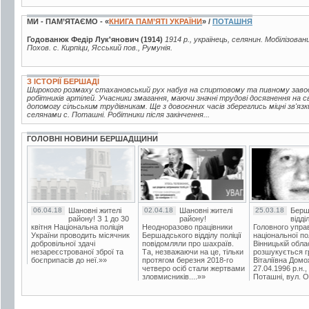
МИ - ПАМ’ЯТАЄМО - «
КНИГА ПАМ’ЯТІ УКРАЇНИ
» /
ПОТАШНЯ
Годованюк Федір Лук'янович (1914)
1914 р., українець, селянин. Мобілізован
Похов. с. Кирпіци, Ясський пов., Румунія.
З ІСТОРІЇ БЕРШАДІ
Широкого розмаху стахановський рух набув на спиртовому та пивному завода
робітників артілей. Учасники змагання, маючи значні трудові досягнення на 
допомогу сільським трудівникам. Ще з довоєнних часів збереглись міцні зв'яз
селянами с. Поташні. Робітники після закінчення...
ГОЛОВНІ НОВИНИ БЕРШАДЩИНИ
06.04.18
Шановні жителі
02.04.18
Шановні жителі
25.03.18
Берш
району! З 1 до 30
району!
відді
квітня Національна поліція
Неодноразово працівники
Головного упра
України проводить місячник
Бершадського відділу поліції
національної пол
добровільної здачі
повідомляли про шахраїв.
Вінницькій обла
незареєстрованої зброї та
Та, незважаючи на це, тільки
розшукується гр
боєприпасів до неї.»»
протягом березня 2018-го
Віталіївна Домо
четверо осіб стали жертвами
27.04.1996 р.н.,
зловмисників....»»
Поташні, вул. Ос