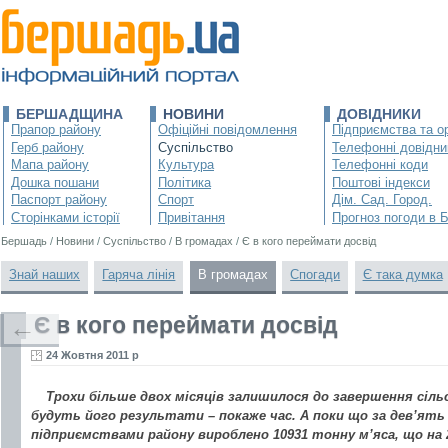
БЕРШАДЩИНА
НОВИНИ
ДОВІДНИКИ
Прапор району
Офіційні повідомлення
Підприємства та ор
Герб району
Суспільство
Телефонні довідни
Мапа району
Культура
Телефонні коди
Дошка пошани
Політика
Поштові індекси
Паспорт району
Спорт
Дім. Сад. Город.
Сторінками історії
Привітання
Прогноз погоди в 
Бершадь
/
Новини
/
Суспільство
/
В громадах
/
Є в кого переймати досвід
Знай наших
Гаряча лінія
В громадах
Спогади
Є така думка
Є в кого переймати досвід
←
24 Жовтня 2011 р
Трохи більше двох місяців залишилося до завершення сіль
будуть його результати – покаже час. А поки що за дев’ять
підприємствами району вироблено 10931 тонну м’яса, що на 