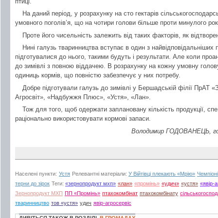
птиці.
На даний період, у розрахунку на сто гектарів сільськогосподарсь
умовного поголів’я, що на чотири голови більше проти минулого рок
Проте його чисельність залежить від таких факторів, як відтворе
Нині галузь тваринництва вступає в один з найвідповідальніших п
підготувалися до нього, такими будуть і результати. Але коли проан
до зимівлі з повною віддачею. В розрахунку на кожну умовну голов
одиниць кормів, що повністю забезпечує у них потребу.
Добре підготували галузь до зимівлі у Бершадській філії ПрАТ 
Агросвіт», «Надбужжя Плюс», «Устя», «Лан».
Тож для того, щоб одержати заплановану кількість продукції, сп
раціонально використовувати кормові запаси.
Володимир ГОДОВАНЕЦЬ, гол
Населені пункти:
Устя
Релевантні матеріали:
У Війтівці плекають «Мрію»
Чемпіоні
терни до зірок
Теги:
«зернопродукт мхп»
«лан»
«промінь»
«удич»
«устя»
«явір-
Зернопродукт МХП
ПП «Промінь»
птахокомбінат
птахокомбінату
сільськогоспо
тваринництво
тов «устя»
удич
явір-агросервіс