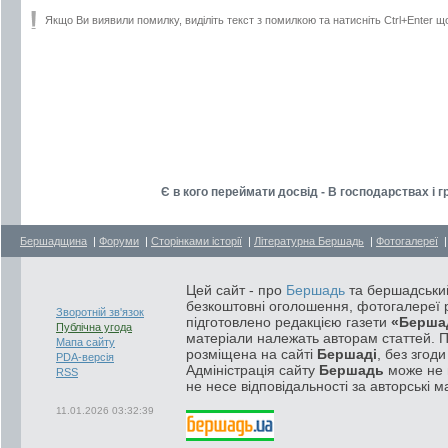
Якщо Ви виявили помилку, виділіть текст з помилкою та натисніть Ctrl+Enter щ
Є в кого переймати досвід - В господарствах і
Бершадщина
|
Форуми
|
Сторінками історії
|
Літературна Бершадь
|
Фотогалереї
Цей сайт - про
Бершадь
та бершадський
безкоштовні оголошення, фотогалереї р
Зворотній зв'язок
підготовлено редакцією газети
«Берша
Публічна угода
матеріали належать авторам статтей. 
Мапа сайту
розміщена на сайті
Бершаді
, без згод
PDA-версія
Адміністрація сайту
Бершадь
може не п
RSS
не несе відповідальності за авторські м
11.01.2026 03:32:39