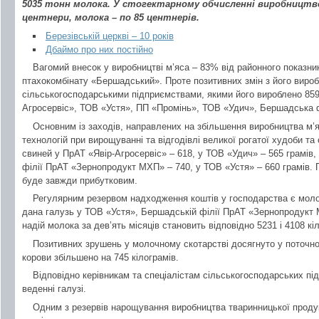
5035 тонн молока. У стогектарному обчисленні виробництв
центнери, молока – по 85 центнерів.
Березівській церкві – 10 років
Дбаймо про них постійно
Вагомий внесок у виробництві м’яса – 83% від районного показни
птахокомбінату «Бершадський». Проте позитивних змін з його вироб
сільськогосподарськими підприємствами, якими його вироблено 859
Агросервіс», ТОВ «Устя», ПП «Промінь», ТОВ «Удич», Бершадська
Основним із заходів, направлених на збільшення виробництва м’
технологій при вирощуванні та відгодівлі великої рогатої худоби та
свиней у ПрАТ «Явір-Агросервіс» – 618, у ТОВ «Удич» – 565 грамів,
філії ПрАТ «Зернопродукт МХП» – 740, у ТОВ «Устя» – 660 грамів. 
буде завжди прибутковим.
Регулярним резервом надходження коштів у господарства є мол
дана галузь у ТОВ «Устя», Бершадській філії ПрАТ «Зернопродукт 
надій молока за дев’ять місяців становить відповідно 5231 і 4108 кі
Позитивних зрушень у молочному скотарстві досягнуто у поточном
корови збільшено на 745 кілограмів.
Відповідно керівникам та спеціалістам сільськогосподарських пі
веденні галузі.
Одним з резервів нарощування виробництва тваринницької продукц