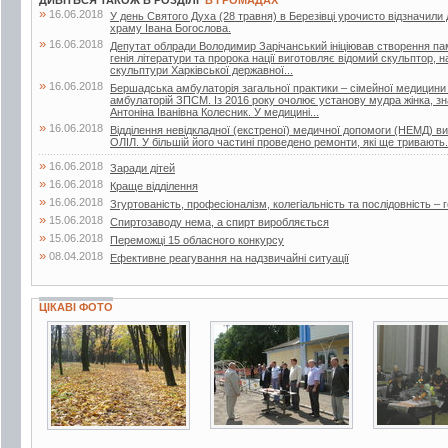
ДИВІТЬСЯ ТАКОЖ В РОЗДІЛІ
В ГРОМАДАХ
»
16.06.2018
У день Святого Духа (28 травня) в Березівці урочисто відзначили
храму Івана Богослова.
»
16.06.2018
Депутат облради Володимир Зарічанський ініціював створення пам’я
генія літератури та пророка нації виготовляє відомий скульптор,
скульптури Харківської державної...
»
16.06.2018
Бершадська амбулаторія загальної практики – сімейної медицини
амбулаторій ЗПСМ. Із 2016 року очолює установу мудра жінка, зна
Антоніна Іванівна Колесник. У медицині...
»
16.06.2018
Відділення невідкладної (екстреної) медичної допомоги (НЕМД) 
ОЛІЛ. У більшій його частині проведено ремонти, які ще тривають.
»
16.06.2018
Заради дітей
»
16.06.2018
Краще відділення
»
16.06.2018
Згуртованість, професіоналізм, колегіальність та послідовність – г
»
15.06.2018
Спиртозаводу нема, а спирт виробляється
»
15.06.2018
Переможці 15 обласного конкурсу
»
08.04.2018
Ефективне реагування на надзвичайні ситуації
ЦІКАВІ ФОТО
9 фото
3 фото
4 фото