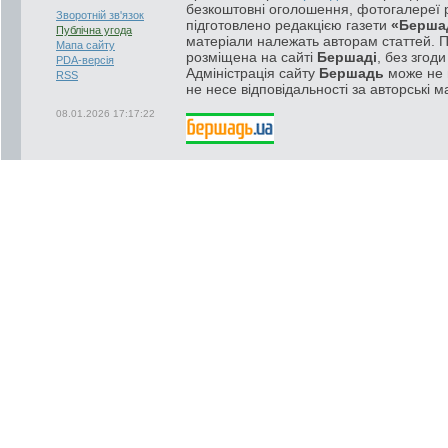
безкоштовні оголошення, фотогалереї р
Зворотній зв'язок
підготовлено редакцією газети
«Берша
Публічна угода
матеріали належать авторам статтей. 
Мапа сайту
розміщена на сайті
Бершаді
, без згод
PDA-версія
Адміністрація сайту
Бершадь
може не п
RSS
не несе відповідальності за авторські м
08.01.2026 17:17:22