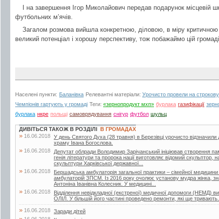
І на завершення Ігор Миколайович передав подарунок місцевій шко
футбольних м’ячів.
Загалом розмова вийшла конкретною, діловою, в міру критичною
великий потенціал і хорошу перспективу, тож побажаймо цій громаді
Населені пункти:
Баланівка
Релевантні матеріали:
Урочисто провели на строков
Чемпіонів гартують у громаді
Теги:
«зернопродукт мхп»
бурлака
газифікації
зерн
бурлака
нкре
польщі
самоврядування
снігур
футбол
шульц
ДИВІТЬСЯ ТАКОЖ В РОЗДІЛІ
В ГРОМАДАХ
»
16.06.2018
У день Святого Духа (28 травня) в Березівці урочисто відзначили
храму Івана Богослова.
»
16.06.2018
Депутат облради Володимир Зарічанський ініціював створення пам’я
генія літератури та пророка нації виготовляє відомий скульптор,
скульптури Харківської державної...
»
16.06.2018
Бершадська амбулаторія загальної практики – сімейної медицини
амбулаторій ЗПСМ. Із 2016 року очолює установу мудра жінка, зна
Антоніна Іванівна Колесник. У медицині...
»
16.06.2018
Відділення невідкладної (екстреної) медичної допомоги (НЕМД) 
ОЛІЛ. У більшій його частині проведено ремонти, які ще тривають.
»
16.06.2018
Заради дітей
»
16.06.2018