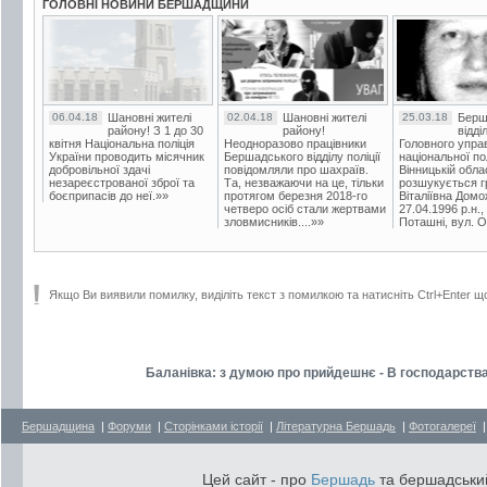
ГОЛОВНІ НОВИНИ БЕРШАДЩИНИ
06.04.18
Шановні жителі
02.04.18
Шановні жителі
25.03.18
Берш
району! З 1 до 30
району!
відді
квітня Національна поліція
Неодноразово працівники
Головного упра
України проводить місячник
Бершадського відділу поліції
національної пол
добровільної здачі
повідомляли про шахраїв.
Вінницькій обла
незареєстрованої зброї та
Та, незважаючи на це, тільки
розшукується гр
боєприпасів до неї.»»
протягом березня 2018-го
Віталіївна Домо
четверо осіб стали жертвами
27.04.1996 р.н.,
зловмисників....»»
Поташні, вул. Ос
Якщо Ви виявили помилку, виділіть текст з помилкою та натисніть Ctrl+Enter щ
Баланівка: з думою про прийдешнє - В господарства
Бершадщина
|
Форуми
|
Сторінками історії
|
Літературна Бершадь
|
Фотогалереї
Цей сайт - про
Бершадь
та бершадський