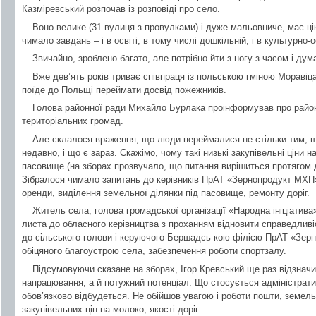
Казміревський розпочав із розповіді про село.
Воно велике (31 вулиця з провулками) і дуже мальовниче, має ці
чимало завдань – і в освіті, в тому числі дошкільній, і в культурно-о
Звичайно, зроблено багато, але потрібно йти з ногу з часом і дум
Вже дев’ять років триває співпраця із польською гміною Моравіца
поїде до Польщі переймати досвід пожежників.
Голова районної ради Михайло Бурлака проінформував про район
територіальних громад.
Але склалося враження, що люди переймалися не стільки тим, що
недавно, і що є зараз. Скажімо, чому такі низькі закупівельні ціни 
пасовище (на зборах прозвучало, що питання вирішиться протягом д
Зібралося чимало запитань до керівників ПрАТ «Зернопродукт МХП
оренди, виділення земельної ділянки під пасовище, ремонту доріг.
Житель села, голова громадської організації «Народна ініціатив
листа до обласного керівництва з проханням відновити справедлив
до сільського голови і керуючого Бершадсь кою філією ПрАТ «Зе
обіцяного благоустрою села, забезпечення роботи спортзалу.
Підсумовуючи сказане на зборах, Ігор Кревський ще раз відзнач
напрацювання, а й потужний потенціал. Що стосується адміністрати
обов’язково відбудеться. Не обійшов увагою і роботи пошти, земель
закупівельних цін на молоко, якості доріг.