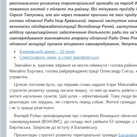
регіонального розвитку територіальної громади на період до
поважних гостей з області та району. Всі очікували приїзду 
Сергія Татусяка, але він через поважні причини не зміг при
голови обласної Ради Ігор Кревський, перший заступник нач
економіки облдержадміністрації Володимир Репей, заступни
відділу організаційного забезпечення діяльності ради та зв’
самоврядування виконавчого апарату обласної Ради Олег Ро
обласної асоціації органів місцевого самоврядування, депута
Березівській церкві – 10 років
Спиртозаводу нема, а спирт виробляється
Звичайно ж, важливе зібрання не могли обминути і голова районн
Михайло Бурлака, голова райдержадміністрації Олександр Снігур, 
управлінь.
Цілком логічним було, що першим слово надали Ігорю Миколайов
стратегію розвитку громад писали зверху, то нині це мають робити 
жителі населених пунктів. Цей шлях – ефективніший. Тому люди бер
реалізацію тих завдань, які ставлять перед собою. Жителі громади 
і як їх краще розв’язати.
Валерій Рубан проінформував про створення Вінницької обласної 
самоврядування (ВОАОМС), до складу якої увійшли 53 громади, у 
Бирлівська. Запросив до вступу й Баланівську.
Презентацію стратегії розвитку територіальної громади
Баланівки