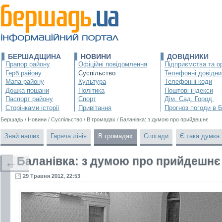
БЕРШАДЩИНА
НОВИНИ
ДОВІДНИКИ
Прапор району
Офіційні повідомлення
Підприємства та ор
Герб району
Суспільство
Телефонні довідни
Мапа району
Культура
Телефонні коди
Дошка пошани
Політика
Поштові індекси
Паспорт району
Спорт
Дім. Сад. Город.
Сторінками історії
Привітання
Прогноз погоди в 
Бершадь
/
Новини
/
Суспільство
/
В громадах
/
Баланівка: з думою про прийдешнє
Знай наших
Гаряча лінія
В громадах
Спогади
Є така думка
Баланівка: з думою про прийдешнє
←
29 Травня 2012, 22:53