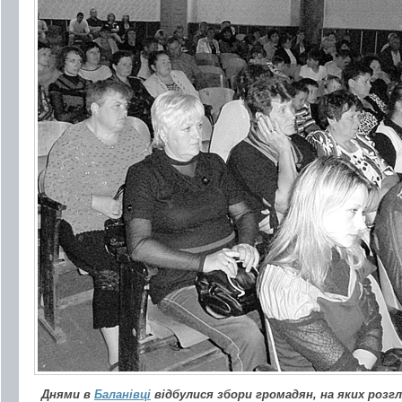
Днями в
Баланівці
відбулися збори громадян, на яких роз