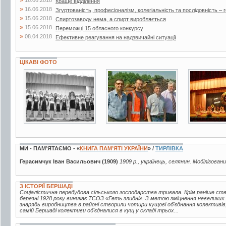
Краще відділення
»
16.06.2018
Згуртованість, професіоналізм, колегіальність та послідовність – г
»
15.06.2018
Спиртозаводу нема, а спирт виробляється
»
15.06.2018
Переможці 15 обласного конкурсу
»
08.04.2018
Ефективне реагування на надзвичайні ситуації
ЦІКАВІ ФОТО
3 фото
3 фото
5 фото
МИ - ПАМ’ЯТАЄМО - «
КНИГА ПАМ’ЯТІ УКРАЇНИ
» /
ТИРЛІВКА
Герасимчук Іван Васильович (1909)
1909 р., українець, селянин. Мобілізован
З ІСТОРІЇ БЕРШАДІ
Соціалістична перебудова сільського господарства тривала. Крім раніше ств
березні 1928 року виникає ТСОЗ «Геть злидні». З метою зміцнення невелики
знарядь виробництва в районі створили чотири кущові об'єднання колективів
самій Бершаді колективи об'єдналися в кущ у складі трьох...