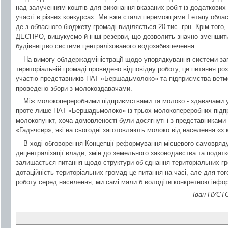
над залученням коштів для виконання вказаних робіт із додаткових
участі в різних конкурсах. Ми вже стали переможцями І етапу обла
де з обласного бюджету громаді виділяється 20 тис. грн. Крім того,
ДЕСПРО, вишукуємо й інші резерви, що дозволить значно зменшити
будівництво системи централізованого водозабезпечення.
На вимогу облдержадміністрації щодо упорядкування системи заг
територіальній громаді проведено відповідну роботу, це питання роз
участю представників ПАТ «Бершадьмолоко» та підприємства вет
проведено збори з молокоздавачами.
Між молокопереробними підприємствами та молоко - здавачами ук
проте лише ПАТ «Бершадьмолоко» із трьох молокопереробних підп
молокопункт, хоча домовленості були досягнуті і з представниками
«Гадячсир», які на сьогодні заготовляють молоко від населення «з 
В ході обговорення Концепції реформування місцевого самовряд
децентралізації влади, змін до земельного законодавства та подат
залишається питання щодо структури об’єднання територіальних гр
дотаційність територіальних громад це питання на часі, але для то
роботу серед населення, ми самі мали б володіти конкретною інфо
Іван ПУСТО