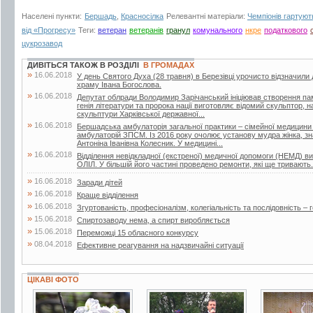
Населені пункти:
Бершадь
,
Красносілка
Релевантні матеріали:
Чемпіонів гартуют
від «Прогресу»
Теги:
ветеран
ветеранів
гранул
комунального
нкре
податкового
цукрозавод
ДИВІТЬСЯ ТАКОЖ В РОЗДІЛІ
В ГРОМАДАХ
»
16.06.2018
У день Святого Духа (28 травня) в Березівці урочисто відзначили
храму Івана Богослова.
»
16.06.2018
Депутат облради Володимир Зарічанський ініціював створення пам’я
генія літератури та пророка нації виготовляє відомий скульптор,
скульптури Харківської державної...
»
16.06.2018
Бершадська амбулаторія загальної практики – сімейної медицини
амбулаторій ЗПСМ. Із 2016 року очолює установу мудра жінка, зна
Антоніна Іванівна Колесник. У медицині...
»
16.06.2018
Відділення невідкладної (екстреної) медичної допомоги (НЕМД) 
ОЛІЛ. У більшій його частині проведено ремонти, які ще тривають.
»
16.06.2018
Заради дітей
»
16.06.2018
Краще відділення
»
16.06.2018
Згуртованість, професіоналізм, колегіальність та послідовність – г
»
15.06.2018
Спиртозаводу нема, а спирт виробляється
»
15.06.2018
Переможці 15 обласного конкурсу
»
08.04.2018
Ефективне реагування на надзвичайні ситуації
ЦІКАВІ ФОТО
19 фото
15 фото
3 фото