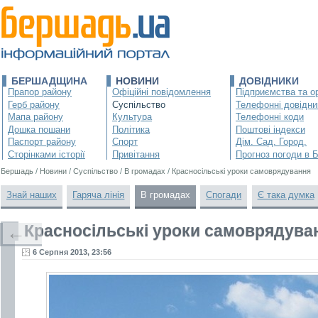
БЕРШАДЩИНА
НОВИНИ
ДОВІДНИКИ
Прапор району
Офіційні повідомлення
Підприємства та ор
Герб району
Суспільство
Телефонні довідни
Мапа району
Культура
Телефонні коди
Дошка пошани
Політика
Поштові індекси
Паспорт району
Спорт
Дім. Сад. Город.
Сторінками історії
Привітання
Прогноз погоди в 
Бершадь
/
Новини
/
Суспільство
/
В громадах
/
Красносільські уроки самоврядування
Знай наших
Гаряча лінія
В громадах
Спогади
Є така думка
Красносільські уроки самоврядува
←
6 Серпня 2013, 23:56