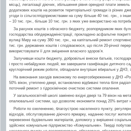
місць), легалізації діючих, збільшення рівня орендної плати земел
додаткових коштів на розвиток територіальної громади із різних дж
угоди із сільгосппідприємствами на суму більше 40 тис. грн., з інш
– 10 тис. грн., більше 10 тис. грн. з яких уже використано на потреб
За рахунок коштів з обласного бюджету, розпорядником яких бу
господарства облдержадміністрації, прокладено асфальтне покритт
вулиці Миру на суму 380 тис. грн., на капітальний ремонт спортивн
тис. грн. державних коштів і сподіваємося, що після 20-річної пер
використовувати її для зміцнення власного здоров’я.
Залучивши кошти бюджету, добровільні внески батьків, господар
і просто небайдужих людей, ми завершили газифікацію дитячого сад
круглорічний режим роботи, обладнали внутрішні вбиральні у ДНЗ, з
На виконання заходів виконкому по енергозбереженню у ДНЗ «Ро
50% вікон, утеплено двері, встановлено відбивачі тепла біля радіа
поточний ремонт з гідрохімічною очисткою системи опалення.
У загальноосвітній школі замінено вхідні двері та 79 вікон на ме
опалювальної системи, що дозволяє економити понад 20% витрат на
Роботи по озелененню, благоустрою населеного пункту, регулярн
відходів, обслуговуванню діючого ярмарку, наданню послуг жителя
перевезенні будівельних матеріалів, допомогу у вирішенні соціальн
здійснює комунальне підприємство «Комунальник». Тверді побутові
населеного пункту на паспортизоване, обваловане, обсаджене сад