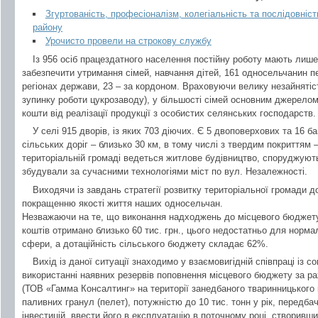
Згуртованість, професіоналізм, колегіальність та послідовність
району
Урочисто провели на строкову службу
Із 956 осіб працездатного населення постійну роботу мають лиш
забезпечити утримання сімей, навчання дітей, 161 односельчанин п
регіонах держави, 23 – за кордоном. Враховуючи велику незайнятіс
зупинку роботи цукрозаводу), у більшості сімей основним джерело
кошти від реалізації продукції з особистих селянських господарств.
У селі 915 дворів, із яких 703 діючих. Є 5 двоповерхових та 16 б
сільських доріг – близько 30 км, в тому числі з твердим покриттям –
територіальній громаді ведеться житлове будівництво, споруджуютьс
збудували за сучасними технологіями міст по вул. Незалежності.
Виходячи із завдань стратегії розвитку територіальної громади д
покращенню якості життя наших односельчан.
Незважаючи на те, що виконання надходжень до місцевого бюджет
коштів отримано близько 60 тис. грн., цього недостатньо для норм
сфери, а дотаційність сільського бюджету складає 62%.
Вихід із даної ситуації знаходимо у взаємовигідній співпраці із с
використанні наявних резервів поповнення місцевого бюджету за ра
(ТОВ «Гамма Консалтинг» на території занедбаного тваринницького
паливних гранул (пелет), потужністю до 10 тис. тонн у рік, передбач
інвестицій, ввести його в експлуатацію в поточному році, створивш