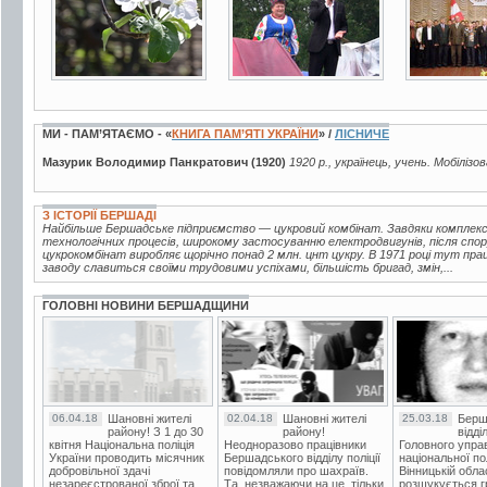
МИ - ПАМ’ЯТАЄМО - «
КНИГА ПАМ’ЯТІ УКРАЇНИ
» /
ЛІСНИЧЕ
Мазурик Володимир Панкратович (1920)
1920 р., українець, учень. Мобіліз
З ІСТОРІЇ БЕРШАДІ
Найбільше Бершадське підприємство — цукровий комбінат. Завдяки комплексн
технологічних процесів, широкому застосуванню електродвигунів, після спор
цукрокомбінат виробляє щорічно понад 2 млн. цнт цукру. В 1971 році тут пра
заводу славиться своїми трудовими успіхами, більшість бригад, змін,...
ГОЛОВНІ НОВИНИ БЕРШАДЩИНИ
06.04.18
Шановні жителі
02.04.18
Шановні жителі
25.03.18
Берш
району! З 1 до 30
району!
відді
квітня Національна поліція
Неодноразово працівники
Головного упра
України проводить місячник
Бершадського відділу поліції
національної пол
добровільної здачі
повідомляли про шахраїв.
Вінницькій обла
незареєстрованої зброї та
Та, незважаючи на це, тільки
розшукується гр