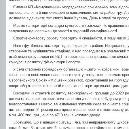
Силами КП «Комунальник» упорядковано прибережну зону відпоч
односельчани, а й відпочиваючі із навколишніх сіл та райцентру. А
дозволяє відзначати тут свято Івана Купала, День молоді та провод
Маємо на території села два культосвітні заклади, їх працівники
залученню односельчан до участі в художній самодіяльності.
Спортивно-масову роботу проводять 4 спеціалісти, в тому числі
Наша футбольна команда– одна з кращих в районі. Нещодавно, у з
створення та будівництва стадіону, у нас проводився міжобласний т
який демонструвалися по ВДТ, а територіальна громада вже кілька 
конкурсі з розвитку фізкультури і спорту.
У селі створено громадську організацію «Світоч», котра нині, вр
зовнішнього освітлення населеного пункту, опікується в рамках пр
Європейського Союзу «Місцевий розвиток, орієнтований на громаду
енергозберігаючих технологій в освітленні територіальної громади» 
Виходячи із стратегії розвитку територіальної громади до 2020 ро
одним із головних пріоритетних напрямів діяльності є будівництво 
водопостачання з метою забезпечення жителів села та об’єктів соці
питною водою. У громаді вже презентовано проектно-кошторисну док
млн. 400 тис. грн., або по 4710 грн. з кожного двору.
Зрозуміло, що в нинішній ситуації, яка при непрацюючому цукров
людей, для багатьох сімей ця сума є просто непідйомною, тому де