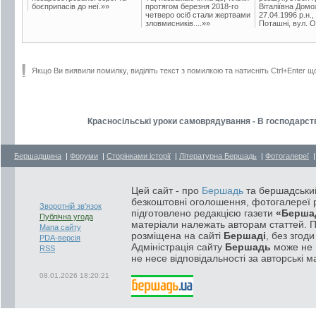
боєприпасів до неї.»»
протягом березня 2018-го
Віталіївна Домо
четверо осіб стали жертвами
27.04.1996 р.н.,
зловмисників....»»
Поташні, вул. Ос
Якщо Ви виявили помилку, виділіть текст з помилкою та натисніть Ctrl+Enter щ
Красносільські уроки самоврядування - В господарст
Бершадщина
|
Форуми
|
Сторінками історії
|
Літературна Бершадь
|
Фотогалереї
Цей сайт - про
Бершадь
та бершадський
безкоштовні оголошення, фотогалереї р
Зворотній зв'язок
підготовлено редакцією газети
«Берша
Публічна угода
матеріали належать авторам статтей. 
Мапа сайту
розміщена на сайті
Бершаді
, без згод
PDA-версія
Адміністрація сайту
Бершадь
може не п
RSS
не несе відповідальності за авторські м
08.01.2026 18:20:21