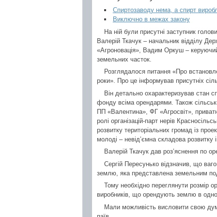
Спиртозаводу нема, а спирт вироб
Виключно в межах закону
На ній були присутні заступник голов
Валерій Ткачук – начальник відділу Де
«Агроновація», Вадим Оркуш – керуючи
земельних часток.
Розглядалося питання «Про встановле
роки». Про це інформував присутніх сіль
Він детально охарактеризував стан сп
фонду всіма орендарями. Також сільськ
ПП «Валентина», ФГ «Агросвіт», приватни
ролі організацій-парт нерів Красносіль
розвитку територіальних громад із прое
молоді – невід’ємна складова розвитку і
Валерій Ткачук дав роз’яснення по оре
Сергій Пересунько відзначив, що ва
землю, яка представлена земельним по
Тому необхідно переглянути розмір ор
виробників, що орендують землю в одноо
Мали можливість висловити свою думк
паїв.