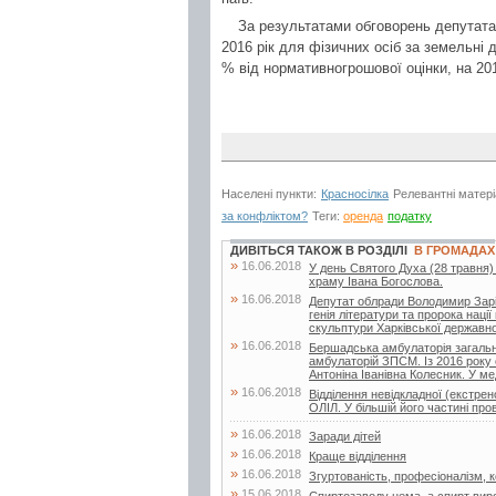
За результатами обговорень депутата
2016 рік для фізичних осіб за земельні д
% від нормативногрошової оцінки, на 2017
Населені пункти:
Красносілка
Релевантні матер
за конфліктом?
Теги:
оренда
податку
ДИВІТЬСЯ ТАКОЖ В РОЗДІЛІ
В ГРОМАДАХ
»
16.06.2018
У день Святого Духа (28 травня)
храму Івана Богослова.
»
16.06.2018
Депутат облради Володимир Заріча
генія літератури та пророка нац
скульптури Харківської державної
»
16.06.2018
Бершадська амбулаторія загальн
амбулаторій ЗПСМ. Із 2016 року 
Антоніна Іванівна Колесник. У мед
»
16.06.2018
Відділення невідкладної (екстр
ОЛІЛ. У більшій його частині про
»
16.06.2018
Заради дітей
»
16.06.2018
Краще відділення
»
16.06.2018
Згуртованість, професіоналізм, ко
»
15.06.2018