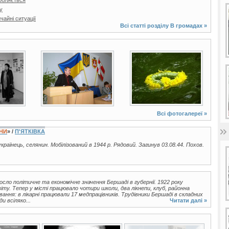
обляється
у
айні ситуації
Всі статті розділу
В громадах
»
о
4 фото
26 фото
Всі фотогалереї »
ЇНИ
» /
П'ЯТКІВКА
 українець, селянин. Мобілізований в 1944 р. Рядовий. Загинув 03.08.44. Похов.
сло політичне та економічне значення Бершаді в губернії. 1922 року
у. Тепер у місті працювало чотири школи, два лікнепи, клуб, районна
ання: в лікарні працювали 17 медпрацівників. Трудівники Бершаді в складних
и всіляко...
Читати далі »