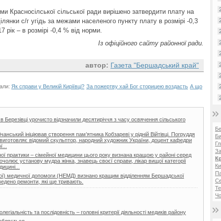
ми Красносілської сільської ради вирішено затвердити плату на
ілянки с/г угідь за межами населеного пункту плату в розмірі -0,3
 рік – в розмірі -0,4 % від норми.
Із офіційного сайту районної ради.
автор:
Газета "Бершадський край"
іали:
Як справи у Великій Киріївці?
За пожертву хай Бог сторицею воздасть
А що
 в Березівці урочисто відзначили десятиріччя з часу освячення сільського
Б
нський ініціював створення пам’ятника Кобзареві у рідній Війтівці. Погруддя
Би
ії виготовляє відомий скульптор, народний художник України, доцент кафедри
Гл
...
За
ої практики – сімейної медицини цього року визнана кращою у районі серед
К
очолює установу мудра жінка, знавець своєї справи, лікар вищої категорії
Ки
ицині...
Па
еної) медичної допомоги (НЕМД) визнано кращим відділенням Бершадської
С
ведено ремонти, які ще тривають.
Те
Чо
легіальність та послідовність – головні критерії діяльності медиків району