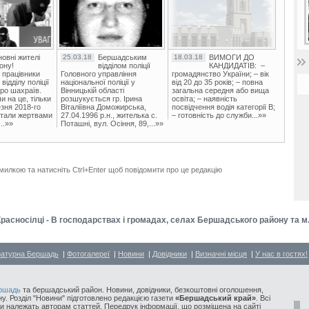
овні жителі
25.03.18
Бершадським
18.03.18
ВИМОГИ ДО
ону!
відділом поліції
КАНДИДАТІВ: –
 працівники
Головного управління
громадянство України; – вік
ідділу поліції
національної поліції у
від 20 до 35 років; – повна
ро шахраїв.
Вінницькій області
загальна середня або вища
и на це, тільки
розшукується гр. Ірина
освіта; – наявність
зня 2018-го
Віталіївна Доможирська,
посвідчення водія категорії В;
стали жертвами
27.04.1996 р.н., жителька с.
– готовність до служби...»»
..»»
Поташні, вул. Осіння, 89,...»»
милкою та натисніть Ctrl+Enter щоб повідомити про це редакцію
 Красносілці - В господарствах і громадах, селах Бершадського району та 
ратурна Бершадь
|
Фотогалереї
|
Новини
|
Довідники
|
Визначні місця
|
У нас в гостях!
ршадь
та бершадський район. Новини, довідники, безкоштовні оголошення,
у. Розділ "Новини" підготовлено редакцією газети
«Бершадський край»
. Всі
и належать авторам статтей. Передрук інформації, що розміщена на сайті