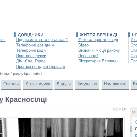
ДОВІДНИКИ
ЖИТТЯ БЕРШАДІ
І
ння
Підприємства та організації
Фотогалереї Бершаді
У н
Телефонні довідники
Відео
Ог
Телефонні коди
Визначні місця району
Ста
Поштові індекси
Персоналії
Гор
Дім. Сад. Город.
Літературна Бершадь
Про
Прогноз погоди в Бершаді
ільської ради у Красносілці
Спогади
Є така думка
Відгуки
Актуально
Нам пишуть
В
 у Красносілці
0
О
К