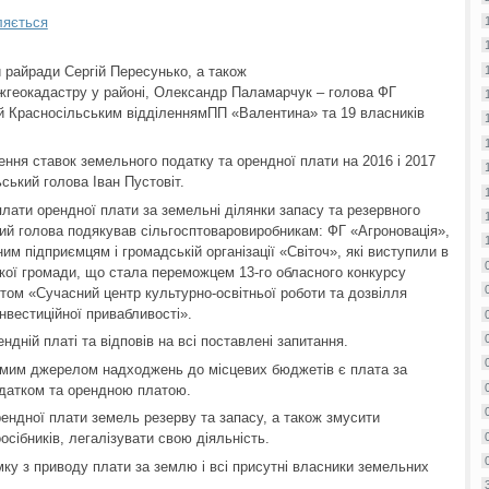
ляється
и райради Сергій Пересунько, а також
ржгеокадастру у районі, Олександр Паламарчук – голова ФГ
й Красносільським відділеннямПП «Валентина» та 19 власників
ння ставок земельного податку та орендної плати на 2016 і 2017
ський голова Іван Пустовіт.
лати орендної плати за земельні ділянки запасу та резервного
ий голова подякував сільгосптоваровиробникам: ФГ «Агроновація»,
м підприємцям і громадській організації «Світоч», які виступили в
ської громади, що стала переможцем 13-го обласного конкурсу
ктом «Сучасний центр культурно-освітньої роботи та дозвілля
нвестиційної привабливості».
ндній платі та відповів на всі поставлені запитання.
гомим джерелом надходжень до місцевих бюджетів є плата за
датком та орендною платою.
ендної плати земель резерву та запасу, а також змусити
сібників, легалізувати свою діяльність.
у з приводу плати за землю і всі присутні власники земельних