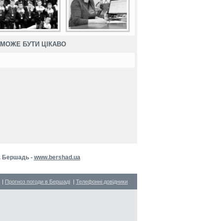
МОЖЕ БУТИ ЦІКАВО
м. Бершадь -
www.bershad.ua
|
Прогноз погоди в Бершаді
|
Телефонні довідники