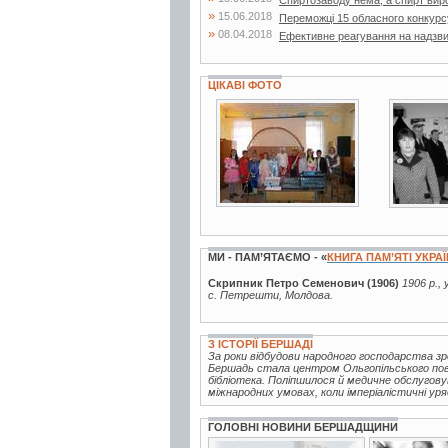
Спиртозаводу нема, а спирт вир
»
15.06.2018
Переможці 15 обласного конкурс
»
08.04.2018
Ефективне реагування на надзвич
ЦІКАВІ ФОТО
3 фото
3 фот
МИ - ПАМ’ЯТАЄМО - «
КНИГА ПАМ’ЯТІ УКРА
Скрипник Петро Семенович (1906)
1906 р.,
с. Петрешти, Молдова.
З ІСТОРІЇ БЕРШАДІ
За роки відбудови народного господарства зро
Бершадь стала центром Ольгопільського повіт
бібліотека. Поліпшилося й медичне обслуговув
міжнародних умовах, коли імперіалістичні уряд
ГОЛОВНІ НОВИНИ БЕРШАДЩИНИ