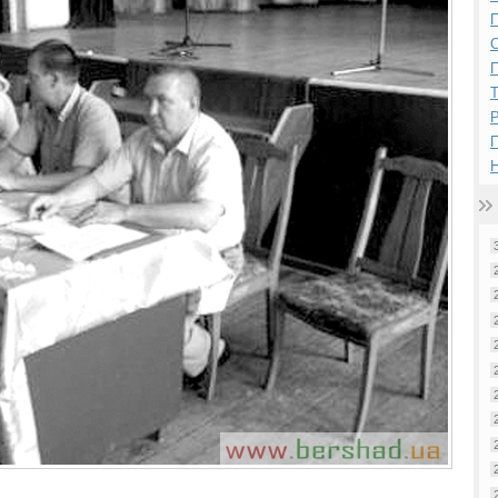
П
П
Р
Н