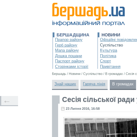
БЕРШАДЩИНА
НОВИНИ
Прапор району
Офіційні повідомле
Герб району
Суспільство
Мапа району
Культура
Дошка пошани
Політика
Паспорт району
Спорт
Сторінками історії
Привітання
Бершадь
/
Новини
/
Суспільство
/
В громадах
/
Сесія с
Знай наших
Гаряча лінія
В громадах
Сесія сільської ради
←
23 Липня 2016, 16:58