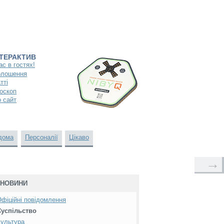
НТЕРАКТИВ
ас в гостях!
олошення
тті
оскоп
 сайт
дома
Персоналії
Цікаво
→
НОВИНИ
фіційні повідомлення
Суспільство
ультура