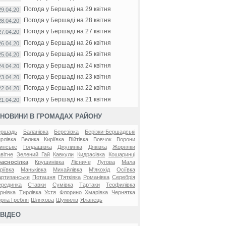
Погода у Бершаді на 29 квітня
29.04.20
Погода у Бершаді на 28 квітня
28.04.20
Погода у Бершаді на 27 квітня
27.04.20
Погода у Бершаді на 26 квітня
26.04.20
Погода у Бершаді на 25 квітня
25.04.20
Погода у Бершаді на 24 квітня
24.04.20
Погода у Бершаді на 23 квітня
23.04.20
Погода у Бершаді на 22 квітня
22.04.20
Погода у Бершаді на 21 квітня
21.04.20
НОВИНИ В ГРОМАДАХ РАЙОНУ
ершадь
Баланівка
Березівка
Берізки-Бершадські
рлівка
Велика Киріївка
Війтівка
Вовчок
Ворони
инське
Голдашівка
Джулинка
Дяківка
Жорняки
вітне
Зелений Гай
Кавкули
Кидрасівка
Кошаринці
расносілка
Крушинівка
Лісниче
Лугова
Мала
ріївка
Маньківка
Михайлівка
М'якохід
Осіївка
ртизанське
Поташня
П'ятківка
Романівка
Серебрія
ерединка
Ставки
Сумівка
Тартаки
Теофилівка
рнівка
Тирлівка
Устя
Флорино
Хмарівка
Чернятка
рна Гребля
Шляхова
Шумилів
Яланець
ВІДЕО