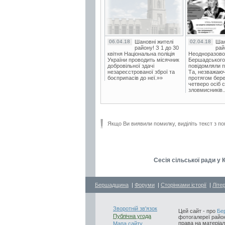
06.04.18
Шановні жителі
02.04.18
Шан
району! З 1 до 30
рай
квітня Національна поліція
Неодноразово
України проводить місячник
Бершадського в
добровільної здачі
повідомляли п
незареєстрованої зброї та
Та, незважаюч
боєприпасів до неї.»»
протягом бере
четверо осіб 
зловмисників..
Якщо Ви виявили помилку, виділіть текст з по
Сесія сільської ради у
Бершадщина
|
Форуми
|
Сторінками історії
|
Літе
Зворотній зв'язок
Цей сайт - про
Бе
Публічна угода
фотогалереї район
права на матеріал
Мапа сайту