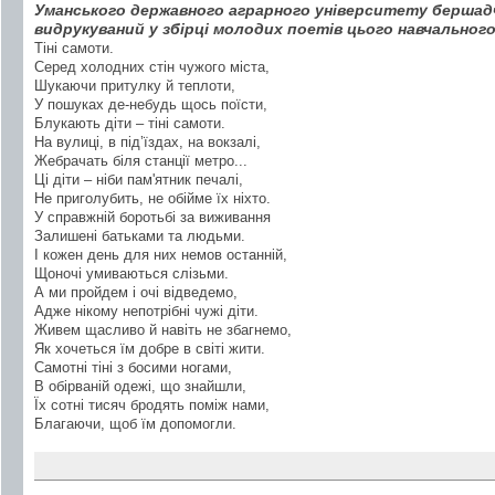
Уманського державного аграрного університету бершад
видрукуваний у збірці молодих поетів цього навчального
Тіні самоти.
Серед холодних стін чужого міста,
Шукаючи притулку й теплоти,
У пошуках де-небудь щось поїсти,
Блукають діти – тіні самоти.
На вулиці, в під’їздах, на вокзалі,
Жебрачать біля станції метро...
Ці діти – ніби пам'ятник печалі,
Не приголубить, не обійме їх ніхто.
У справжній боротьбі за виживання
Залишені батьками та людьми.
І кожен день для них немов останній,
Щоночі умиваються слізьми.
А ми пройдем і очі відведемо,
Адже нікому непотрібні чужі діти.
Живем щасливо й навіть не збагнемо,
Як хочеться їм добре в світі жити.
Самотні тіні з босими ногами,
В обірваній одежі, що знайшли,
Їх сотні тисяч бродять поміж нами,
Благаючи, щоб їм допомогли.