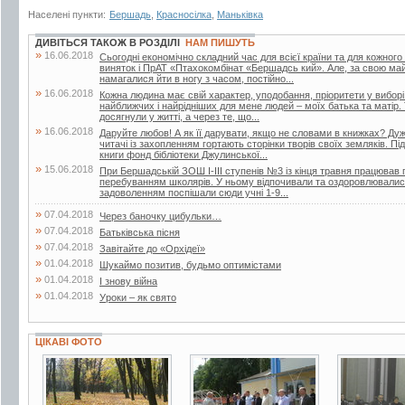
Населені пункти:
Бершадь
,
Красносілка
,
Маньківка
ДИВІТЬСЯ ТАКОЖ В РОЗДІЛІ
НАМ ПИШУТЬ
»
16.06.2018
Сьогодні економічно складний час для всієї країни та для кожного
виняток і ПрАТ «Птахокомбінат «Бершадсь кий». Але, за свою май
намагалися йти в ногу з часом, постійно...
»
16.06.2018
Кожна людина має свій характер, уподобання, пріоритети у вибор
найближчих і найрідніших для мене людей – моїх батька та матір.
досягнули у житті, а через те, що...
»
16.06.2018
Даруйте любов! А як її дарувати, якщо не словами в книжках? Дуже
читачі із захопленням гортають сторінки творів своїх земляків. Пі
книги фонд бібліотеки Джулинської...
»
15.06.2018
При Бершадській ЗОШ І-ІІІ ступенів №3 із кінця травня працював п
перебуванням школярів. У ньому відпочивали та оздоровлювалися 
задоволенням поспішали сюди учні 1-9...
»
07.04.2018
Через баночку цибульки…
»
07.04.2018
Батьківська пісня
»
07.04.2018
Завітайте до «Орхідеї»
»
01.04.2018
Шукаймо позитив, будьмо оптимістами
»
01.04.2018
І знову війна
»
01.04.2018
Уроки – як свято
ЦІКАВІ ФОТО
9 фото
3 фото
4 фото