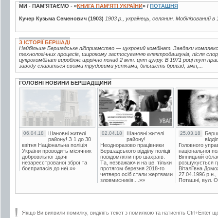
МИ - ПАМ’ЯТАЄМО - «
КНИГА ПАМ’ЯТІ УКРАЇНИ
» /
ПОТАШНЯ
Кучер Кузьма Семенович (1903)
1903 р., українець, селянин. Мобілізований в 
З ІСТОРІЇ БЕРШАДІ
Найбільше Бершадське підприємство — цукровий комбінат. Завдяки комплексн
технологічних процесів, широкому застосуванню електродвигунів, після спор
цукрокомбінат виробляє щорічно понад 2 млн. цнт цукру. В 1971 році тут пра
заводу славиться своїми трудовими успіхами, більшість бригад, змін,...
ГОЛОВНІ НОВИНИ БЕРШАДЩИНИ
06.04.18
Шановні жителі
02.04.18
Шановні жителі
25.03.18
Берш
району! З 1 до 30
району!
відді
квітня Національна поліція
Неодноразово працівники
Головного упра
України проводить місячник
Бершадського відділу поліції
національної пол
добровільної здачі
повідомляли про шахраїв.
Вінницькій обла
незареєстрованої зброї та
Та, незважаючи на це, тільки
розшукується гр
боєприпасів до неї.»»
протягом березня 2018-го
Віталіївна Домо
четверо осіб стали жертвами
27.04.1996 р.н.,
зловмисників....»»
Поташні, вул. Ос
Якщо Ви виявили помилку, виділіть текст з помилкою та натисніть Ctrl+Enter щ