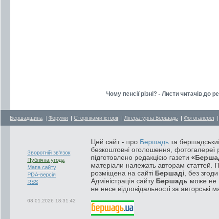
Чому пенсії різні? - Листи читачів до 
Бершадщина
|
Форуми
|
Сторінками історії
|
Літературна Бершадь
|
Фотогалереї
Цей сайт - про
Бершадь
та бершадський
безкоштовні оголошення, фотогалереї р
Зворотній зв'язок
підготовлено редакцією газети
«Берша
Публічна угода
матеріали належать авторам статтей. 
Мапа сайту
розміщена на сайті
Бершаді
, без згод
PDA-версія
Адміністрація сайту
Бершадь
може не п
RSS
не несе відповідальності за авторські м
08.01.2026 18:31:42