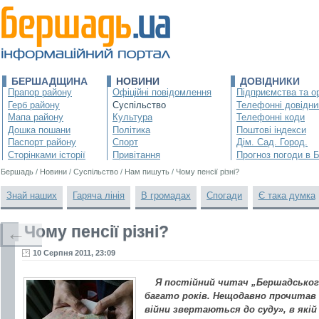
БЕРШАДЩИНА
НОВИНИ
ДОВІДНИКИ
Прапор району
Офіційні повідомлення
Підприємства та ор
Герб району
Суспільство
Телефонні довідни
Мапа району
Культура
Телефонні коди
Дошка пошани
Політика
Поштові індекси
Паспорт району
Спорт
Дім. Сад. Город.
Сторінками історії
Привітання
Прогноз погоди в 
Бершадь
/
Новини
/
Суспільство
/
Нам пишуть
/
Чому пенсії різні?
Знай наших
Гаряча лінія
В громадах
Спогади
Є така думка
Чому пенсії різні?
←
10 Серпня 2011, 23:09
Я постійний читач „Бершадськог
багато років. Нещодавно прочитав
війни звертаються до суду», в якій