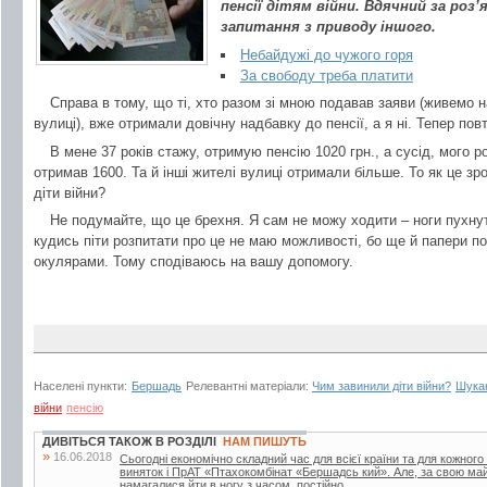
пенсії дітям війни. Вдячний за роз’
запитання з приводу іншого.
Небайдужі до чужого горя
За свободу треба платити
Справа в тому, що ті, хто разом зі мною подавав заяви (живемо н
вулиці), вже отримали довічну надбавку до пенсії, а я ні. Тепер по
В мене 37 років стажу, отримую пенсію 1020 грн., а сусід, мого р
отримав 1600. Та й інші жителі вулиці отримали більше. То як це зроз
діти війни?
Не подумайте, що це брехня. Я сам не можу ходити – ноги пухну
кудись піти розпитати про це не маю можливості, бо ще й папери по
окулярами. Тому сподіваюсь на вашу допомогу.
Населені пункти:
Бершадь
Релевантні матеріали:
Чим завинили діти війни?
Шука
війни
пенсію
ДИВІТЬСЯ ТАКОЖ В РОЗДІЛІ
НАМ ПИШУТЬ
»
16.06.2018
Сьогодні економічно складний час для всієї країни та для кожного
виняток і ПрАТ «Птахокомбінат «Бершадсь кий». Але, за свою май
намагалися йти в ногу з часом, постійно...