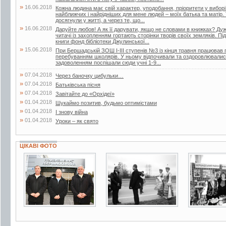
»
16.06.2018
Кожна людина має свій характер, уподобання, пріоритети у вибор
найближчих і найрідніших для мене людей – моїх батька та матір.
досягнули у житті, а через те, що...
»
16.06.2018
Даруйте любов! А як її дарувати, якщо не словами в книжках? Дуже
читачі із захопленням гортають сторінки творів своїх земляків. Пі
книги фонд бібліотеки Джулинської...
»
15.06.2018
При Бершадській ЗОШ І-ІІІ ступенів №3 із кінця травня працював п
перебуванням школярів. У ньому відпочивали та оздоровлювалися 
задоволенням поспішали сюди учні 1-9...
»
07.04.2018
Через баночку цибульки…
»
07.04.2018
Батьківська пісня
»
07.04.2018
Завітайте до «Орхідеї»
»
01.04.2018
Шукаймо позитив, будьмо оптимістами
»
01.04.2018
І знову війна
»
01.04.2018
Уроки – як свято
ЦІКАВІ ФОТО
3 фото
2 фото
2 фото