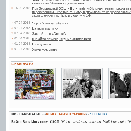
книги фонд бібліотеки Джулинської...
»
15.06.2018
При Бершадській ЗОШ І-ІІІ ступенів №3 із кінця травня працював п
перебуванням школярів. У ньому відпочивали та оздоровлювалися 
задоволенням поспішали сюди учні 1-9...
»
07.04.2018
Через баночку цибульки…
»
07.04.2018
Батьківська пісня
»
07.04.2018
Завітайте до «Орхідеї»
»
01.04.2018
Шукаймо позитив, будьмо оптимістами
»
01.04.2018
І знову війна
»
01.04.2018
Уроки – як свято
ЦІКАВІ ФОТО
2 фото
2 фото
2 фото
МИ - ПАМ’ЯТАЄМО - «
КНИГА ПАМ’ЯТІ УКРАЇНИ
» /
ЧЕРНЯТКА
Бойко Веля Микитович (1904)
1904 р., українець, селянин. Мобілізований в 1