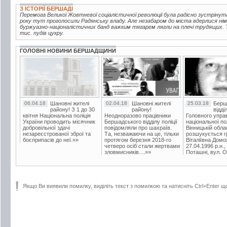
З ІСТОРІЇ БЕРШАДІ
Перемога Великої Жовтневої соціалістичної революції була радісно зустрінут
року тут проголосили Радянську владу. Але незабаром до міста вдерлися нім
буржуазно-націоналістичних банд важким тягарем лягли на плечі трудящих. Т
тис. пудів цукру.
ГОЛОВНІ НОВИНИ БЕРШАДЩИНИ
06.04.18
Шановні жителі
02.04.18
Шановні жителі
25.03.18
Берш
району! З 1 до 30
району!
відді
квітня Національна поліція
Неодноразово працівники
Головного упра
України проводить місячник
Бершадського відділу поліції
національної пол
добровільної здачі
повідомляли про шахраїв.
Вінницькій обла
незареєстрованої зброї та
Та, незважаючи на це, тільки
розшукується гр
боєприпасів до неї.»»
протягом березня 2018-го
Віталіївна Домо
четверо осіб стали жертвами
27.04.1996 р.н.,
зловмисників....»»
Поташні, вул. Ос
Якщо Ви виявили помилку, виділіть текст з помилкою та натисніть Ctrl+Enter щ