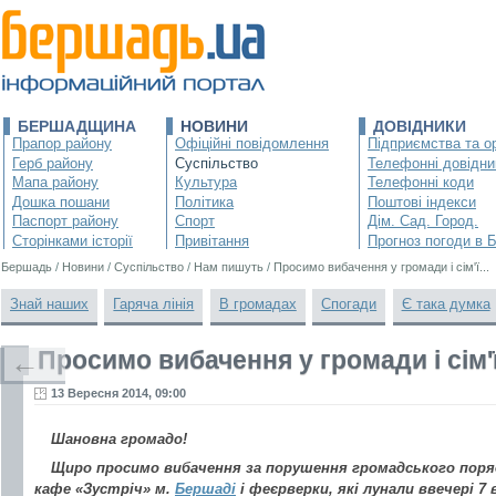
БЕРШАДЩИНА
НОВИНИ
ДОВІДНИКИ
Прапор району
Офіційні повідомлення
Підприємства та ор
Герб району
Суспільство
Телефонні довідни
Мапа району
Культура
Телефонні коди
Дошка пошани
Політика
Поштові індекси
Паспорт району
Спорт
Дім. Сад. Город.
Сторінками історії
Привітання
Прогноз погоди в 
Бершадь
/
Новини
/
Суспільство
/
Нам пишуть
/
Просимо вибачення у громади і сім'ї...
Знай наших
Гаряча лінія
В громадах
Спогади
Є така думка
Просимо вибачення у громади і сім'ї.
←
13 Вересня 2014, 09:00
Шановна громадо!
Щиро просимо вибачення за порушення громадського поряд
кафе «Зустріч» м.
Бершаді
і феєрверки, які лунали ввечері 7 