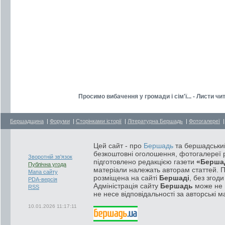
Просимо вибачення у громади і сім'ї... - Листи ч
Бершадщина
|
Форуми
|
Сторінками історії
|
Літературна Бершадь
|
Фотогалереї
Цей сайт - про
Бершадь
та бершадський
безкоштовні оголошення, фотогалереї р
Зворотній зв'язок
підготовлено редакцією газети
«Берша
Публічна угода
матеріали належать авторам статтей. 
Мапа сайту
розміщена на сайті
Бершаді
, без згод
PDA-версія
Адміністрація сайту
Бершадь
може не п
RSS
не несе відповідальності за авторські м
10.01.2026 11:17:11