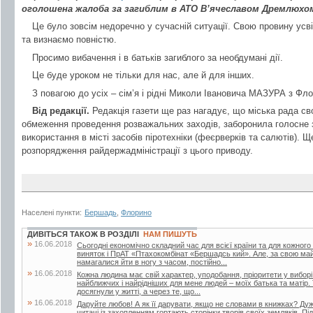
оголошена жалоба за загиблим в АТО В’ячеславом Дремлюхо
Це було зовсім недоречно у сучасній ситуації. Свою провину ус
та визнаємо повністю.
Просимо вибачення і в батьків загиблого за необдумані дії.
Це буде уроком не тільки для нас, але й для інших.
З повагою до усіх – сім’я і рідні Миколи Івановича МАЗУРА з Фло
Від редакції.
Редакція газети ще раз нагадує, що міська рада св
обмеження проведення розважальних заходів, заборонила голосне 
використання в місті засобів піротехніки (феєрверків та салютів). Щ
розпорядження райдержадміністрації з цього приводу.
Населені пункти:
Бершадь
,
Флорино
ДИВІТЬСЯ ТАКОЖ В РОЗДІЛІ
НАМ ПИШУТЬ
»
16.06.2018
Сьогодні економічно складний час для всієї країни та для кожного
виняток і ПрАТ «Птахокомбінат «Бершадсь кий». Але, за свою май
намагалися йти в ногу з часом, постійно...
»
16.06.2018
Кожна людина має свій характер, уподобання, пріоритети у вибор
найближчих і найрідніших для мене людей – моїх батька та матір.
досягнули у житті, а через те, що...
»
16.06.2018
Даруйте любов! А як її дарувати, якщо не словами в книжках? Дуже
читачі із захопленням гортають сторінки творів своїх земляків. Пі