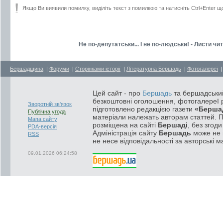
Якщо Ви виявили помилку, виділіть текст з помилкою та натисніть Ctrl+Enter щ
Не по-депутатськи... І не по-людськи! - Листи чи
Бершадщина
|
Форуми
|
Сторінками історії
|
Літературна Бершадь
|
Фотогалереї
Цей сайт - про
Бершадь
та бершадський
безкоштовні оголошення, фотогалереї р
Зворотній зв'язок
підготовлено редакцією газети
«Берша
Публічна угода
матеріали належать авторам статтей. 
Мапа сайту
розміщена на сайті
Бершаді
, без згод
PDA-версія
Адміністрація сайту
Бершадь
може не п
RSS
не несе відповідальності за авторські м
09.01.2026 06:24:58