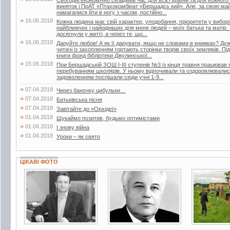
Сьогодні економічно складний час для всієї країни та для кожного
виняток і ПрАТ «Птахокомбінат «Бершадсь кий». Але, за свою май
намагалися йти в ногу з часом, постійно...
»
16.06.2018
Кожна людина має свій характер, уподобання, пріоритети у вибор
найближчих і найрідніших для мене людей – моїх батька та матір.
досягнули у житті, а через те, що...
»
16.06.2018
Даруйте любов! А як її дарувати, якщо не словами в книжках? Дуже
читачі із захопленням гортають сторінки творів своїх земляків. Пі
книги фонд бібліотеки Джулинської...
»
15.06.2018
При Бершадській ЗОШ І-ІІІ ступенів №3 із кінця травня працював п
перебуванням школярів. У ньому відпочивали та оздоровлювалися 
задоволенням поспішали сюди учні 1-9...
»
07.04.2018
Через баночку цибульки…
»
07.04.2018
Батьківська пісня
»
07.04.2018
Завітайте до «Орхідеї»
»
01.04.2018
Шукаймо позитив, будьмо оптимістами
»
01.04.2018
І знову війна
»
01.04.2018
Уроки – як свято
ЦІКАВІ ФОТО
5 фото
5 фото
6 фото