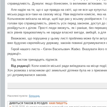
справедливість. Думали: якщо бізнесмен, із великими зв’язками, т
Але надію на те, що є ще правда на світі, що не все ще купуєтьс
міська рада все-таки на своєму місці. Нам виділили комісію, яка на
Кольченком виїхала на місце, щоб іще раз у всьому розібратися. І 
голови про справедливість, рівність усіх перед законом, доступ до
розійдуться з ділом. Прості люди зможуть, як і раніше, без перешко
всіх рівнів працюватимуть не заради власної вигоди, амбіцій, а для
Вважаємо, що порушена у цьому листі проблема може бути актуа
вже будуємо європейську державу, законів повинні дотримуватися в
Герой нашого листа – Євген Васильович Жабко. Вказувати його прі
редакції».
Під листом тринадцять підписів.
Від редакції:
Коли комісія міської ради виїжджала на місце події
Хоч розмова з власником цієї земельної ділянки була не з приємних,
усі дотримувалися законів.
Населені пункти:
Бершадь
ДИВІТЬСЯ ТАКОЖ В РОЗДІЛІ
НАМ ПИШУТЬ
»
16.06.2018