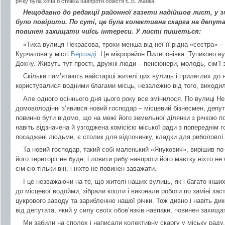
річку була хоча б стежка навпроти обійстя Є.В. Жабка.
Нещодавно до редакції районної газети надійшов лист, у 
було повірити. По суті, це була колективна скарга на депута
повинен захищати чиїсь інтереси. У листі пишеться:
«Тиха вулиця Некрасова, трохи менша від неї її рідна «сестра» –
Курчатова у місті
Бершаді
. Це мікрорайон Пилипонівка. Тупиково в
Дохну. Живуть тут прості, дружні люди – пенсіонери, молодь, сім’ї 
Скільки пам’ятають найстарші жителі цих вулиць і прилеглих до н
користувалися водними благами місць, незалежно від того, виходили 
Але одного осіннього дня цього року все змінилося. По вулиці Не
домоволодінні з’явився новий господар – місцевий бізнесмен, депу
повинно бути відомо, що на межі його земельної ділянки з річкою п
навіть відзначена й узгоджена комісією міської ради з попереднім го
посаджені людьми, є столик для відпочинку, кладки для риболовлі.
Та новий господар, такий собі маленький «Янукович», вирішив по
його території не буде, і ловити рибу навпроти його маєтку ніхто не
сім’єю тільки він, і ніхто не повинен заважати.
І це незважаючи на те, що жителі наших вулиць, як і багато інши
до місцевої водойми, зібрали кошти і виконали роботи по заміні за
цукрового заводу та зарибленню нашої річки. Тож дивно і навіть ди
від депутата, який у силу своїх обов’язків навпаки, повинен захища
Ми забили на сполох і написали колективну скаргу у міську раду, 