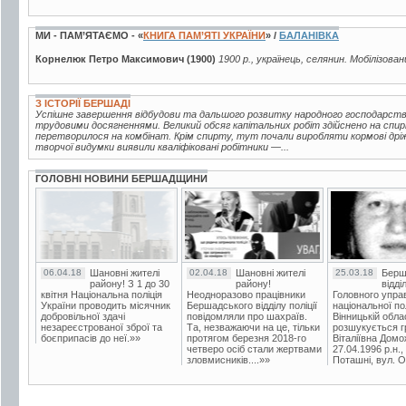
МИ - ПАМ’ЯТАЄМО - «
КНИГА ПАМ’ЯТІ УКРАЇНИ
» /
БАЛАНІВКА
Корнелюк Петро Максимович (1900)
1900 р., українець, селянин. Мобілізован
З ІСТОРІЇ БЕРШАДІ
Успішне завершення відбудови та дальшого розвитку народного господарств
трудовими досягненнями. Великий обсяг капітальних робіт здійснено на спир
перетворилося на комбінат. Крім спирту, тут почали виробляти кормові дріжд
творчої видумки виявили кваліфіковані робітники —...
ГОЛОВНІ НОВИНИ БЕРШАДЩИНИ
06.04.18
Шановні жителі
02.04.18
Шановні жителі
25.03.18
Берш
району! З 1 до 30
району!
відді
квітня Національна поліція
Неодноразово працівники
Головного упра
України проводить місячник
Бершадського відділу поліції
національної пол
добровільної здачі
повідомляли про шахраїв.
Вінницькій обла
незареєстрованої зброї та
Та, незважаючи на це, тільки
розшукується гр
боєприпасів до неї.»»
протягом березня 2018-го
Віталіївна Домо
четверо осіб стали жертвами
27.04.1996 р.н.,
зловмисників....»»
Поташні, вул. Ос