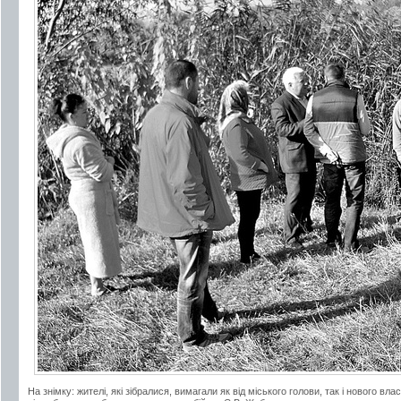
На знімку: жителі, які зібралися, вимагали як від міського голови, так і нового вл