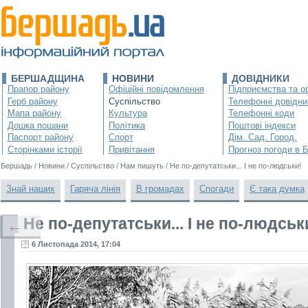
БЕРШАДЩИНА
НОВИНИ
ДОВІДНИКИ
Прапор району
Офіційні повідомлення
Підприємства та ор
Герб району
Суспільство
Телефонні довідни
Мапа району
Культура
Телефонні коди
Дошка пошани
Політика
Поштові індекси
Паспорт району
Спорт
Дім. Сад. Город.
Сторінками історії
Привітання
Прогноз погоди в 
Бершадь
/
Новини
/
Суспільство
/
Нам пишуть
/
Не по-депутатськи... І не по-людськи!
Знай наших
Гаряча лінія
В громадах
Спогади
Є така думка
Не по-депутатськи... І не по-людськ
←
6 Листопада 2014, 17:04