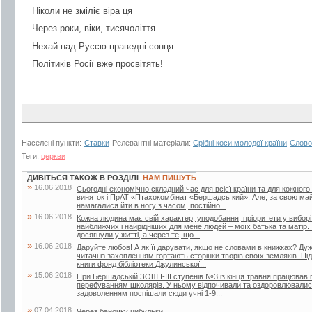
Ніколи не зміліє віра ця
Через роки, віки, тисячоліття.
Нехай над Руссю праведні сонця
Політиків Росії вже просвітять!
Населені пункти:
Ставки
Релевантні матеріали:
Срібні коси молодої країни
Слово
Теги:
церкви
ДИВІТЬСЯ ТАКОЖ В РОЗДІЛІ
НАМ ПИШУТЬ
»
16.06.2018
Сьогодні економічно складний час для всієї країни та для кожного
виняток і ПрАТ «Птахокомбінат «Бершадсь кий». Але, за свою май
намагалися йти в ногу з часом, постійно...
»
16.06.2018
Кожна людина має свій характер, уподобання, пріоритети у вибор
найближчих і найрідніших для мене людей – моїх батька та матір.
досягнули у житті, а через те, що...
»
16.06.2018
Даруйте любов! А як її дарувати, якщо не словами в книжках? Дуже
читачі із захопленням гортають сторінки творів своїх земляків. Пі
книги фонд бібліотеки Джулинської...
»
15.06.2018
При Бершадській ЗОШ І-ІІІ ступенів №3 із кінця травня працював п
перебуванням школярів. У ньому відпочивали та оздоровлювалися 
задоволенням поспішали сюди учні 1-9...
»
07.04.2018
Через баночку цибульки…