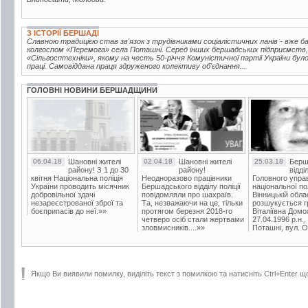
З ІСТОРІЇ БЕРШАДІ
Славною традицією став зв'язок з трудівниками соціалістичних ланів - вже 
колгоспом «Перемога» села Поташні. Серед інших бершадських підприємств,
«Сільгосптехніки», якому на честь 50-річчя Комуністичної партії України бу
праці. Самовіддана праця здруженого колективу об'єднання...
ГОЛОВНІ НОВИНИ БЕРШАДЩИНИ
06.04.18
Шановні жителі
02.04.18
Шановні жителі
25.03.18
Берш
району! З 1 до 30
району!
відді
квітня Національна поліція
Неодноразово працівники
Головного упра
України проводить місячник
Бершадського відділу поліції
національної пол
добровільної здачі
повідомляли про шахраїв.
Вінницькій обла
незареєстрованої зброї та
Та, незважаючи на це, тільки
розшукується гр
боєприпасів до неї.»»
протягом березня 2018-го
Віталіївна Домо
четверо осіб стали жертвами
27.04.1996 р.н.,
зловмисників....»»
Поташні, вул. Ос
Якщо Ви виявили помилку, виділіть текст з помилкою та натисніть Ctrl+Enter щ