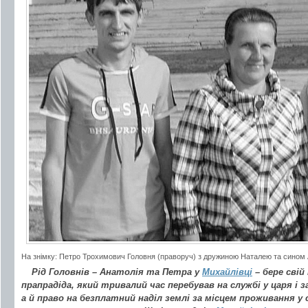
На знімку: Петро Трохимович Головня (праворуч) з дружиною Наталею та сино
Рід Головнів – Анатолія та Петра у
Михайлівці
– бере свій
прапрадіда, який тривалий час перебував на службі у царя і з
а й право на безплатний наділ землі за місцем проживання у с