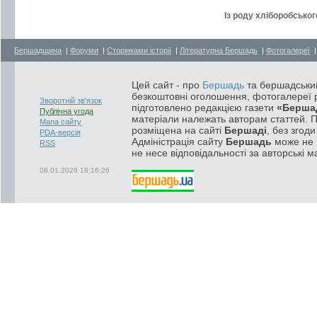
Із роду хліборобськог
Бершадщина
|
Форуми
|
Сторінками історії
|
Літературна Бершадь
|
Фотогалереї
Цей сайт - про
Бершадь
та бершадський
безкоштовні оголошення, фотогалереї р
Зворотній зв'язок
підготовлено редакцією газети
«Берша
Публічна угода
матеріали належать авторам статтей. 
Мапа сайту
розміщена на сайті
Бершаді
, без згод
PDA-версія
Адміністрація сайту
Бершадь
може не п
RSS
не несе відповідальності за авторські м
08.01.2026 18:16:26