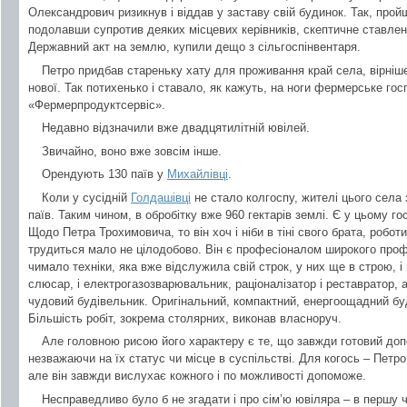
Олександрович ризикнув і віддав у заставу свій будинок. Так, про
подолавши супротив деяких місцевих керівників, скептичне ставлен
Державний акт на землю, купили дещо з сільгоспінвентаря.
Петро придбав стареньку хату для проживання край села, вірніше
нової. Так потихенько і ставало, як кажуть, на ноги фермерське го
«Фермерпродуктсервіс».
Недавно відзначили вже двадцятилітній ювілей.
Звичайно, воно вже зовсім інше.
Орендують 130 паїв у
Михайлівці
.
Коли у сусідній
Голдашівці
не стало колгоспу, жителі цього села
паїв. Таким чином, в обробітку вже 960 гектарів землі. Є у цьому г
Щодо Петра Трохимовича, то він хоч і ніби в тіні свого брата, робот
трудиться мало не цілодобово. Він є професіоналом широкого проф
чимало техніки, яка вже відслужила свій строк, у них ще в строю, і ві
слюсар, і електрогазозварювальник, раціоналізатор і реставратор, а
чудовий будівельник. Оригінальний, компактний, енергоощадний бу
Більшість робіт, зокрема столярних, виконав власноруч.
Але головною рисою його характеру є те, що завжди готовий доп
незважаючи на їх статус чи місце в суспільстві. Для когось – Петр
але він завжди вислухає кожного і по можливості допоможе.
Несправедливо було б не згадати і про сім’ю ювіляра – в першу ч