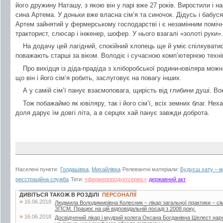
його дружину Наташу, з якою він у парі вже 27 років. Виростили і
сина Артема. У доньки вже власна сім’я та синочок. Дідусь і бабуся
Артем зайнятий у фермерському господарстві і є незамінним помічни
тракторист, слюсар і інженер, шофер. У нього взагалі «золоті руки».
На додачу цей лагідний, спокійний хлопець ще й уміє спілкувати
поважають старші за віком. Володіє і сучасною комп’ютерною техні
Про вихідця із діда-прадіда з хліборобської родини-ювіляра можн
що він і його сім’я робить, заслуговує на повагу інших.
А у самій сім’ї панує взаємоповага, щирість від глибини душі. Вон
Тож побажаймо як ювіляру, так і його сім’ї, всіх земних благ. Не
доля дарує їм довгі літа, а в серцях хай панує завжди доброта.
Населені пункти:
Голдашівка
,
Михайлівка
Релевантні матеріали:
Будуєш хату – м
реєстраційна служба
Теги:
«фермерпродуктсервіс»
державний акт
ДИВІТЬСЯ ТАКОЖ В РОЗДІЛІ
ПЕРСОНАЛІЇ
»
16.06.2018
Людмила Володимирівна Колесник – лікар загальної практики – с
ЗПСМ. Працює на цій відповідальній посаді з 2008 року.
»
16.06.2018
Досвідчений лікар і мудрий колега Оксана Богданівна Шелест наро