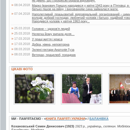
не дивно, що і професію обрала відповідну.
»
08.04.2018
Марко Іванович Грищук народився у квітні 1943 року в П’ятківці, в 
батько пішов на війну, і вихованням сина займалася мати.
»
07.04.2018
Наполегливий, працьовитий, відповідальний, організований – ци
володіє добрий господар, люблячий чоловік і батько, надійний т
Народився чоловік у квітня 1963 року...
»
25.03.2018
Головне – здоров’я людей
»
25.03.2018
Нелегка йому випала доля…
»
17.03.2018
У праці життя і краса
»
17.03.2018
Добра, ніжна, неповторна
»
08.03.2018
Зелені гектари Анатолія Гуза
»
08.03.2018
Ветеран, працелюб, порадник
ЦІКАВІ ФОТО
19 фото
15 фото
3 фото
МИ - ПАМ’ЯТАЄМО - «
КНИГА ПАМ’ЯТІ УКРАЇНИ
» /
БАЛАНІВКА
Кохановський Семен Денисович (1923)
1923 р., українець, селянин. Мобілізо
Блиндешти, Молдова.