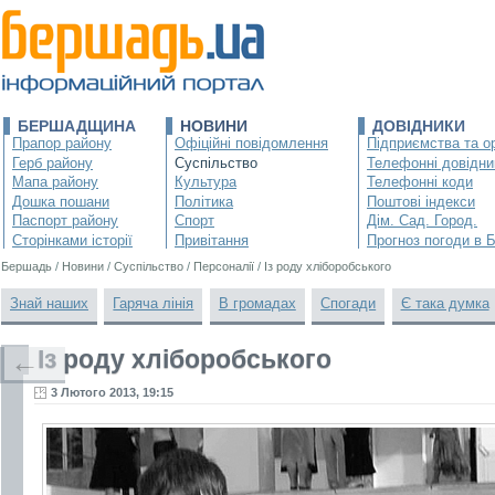
БЕРШАДЩИНА
НОВИНИ
ДОВІДНИКИ
Прапор району
Офіційні повідомлення
Підприємства та ор
Герб району
Суспільство
Телефонні довідни
Мапа району
Культура
Телефонні коди
Дошка пошани
Політика
Поштові індекси
Паспорт району
Спорт
Дім. Сад. Город.
Сторінками історії
Привітання
Прогноз погоди в 
Бершадь
/
Новини
/
Суспільство
/
Персоналії
/
Із роду хліборобського
Знай наших
Гаряча лінія
В громадах
Спогади
Є така думка
Із роду хліборобського
←
3 Лютого 2013, 19:15