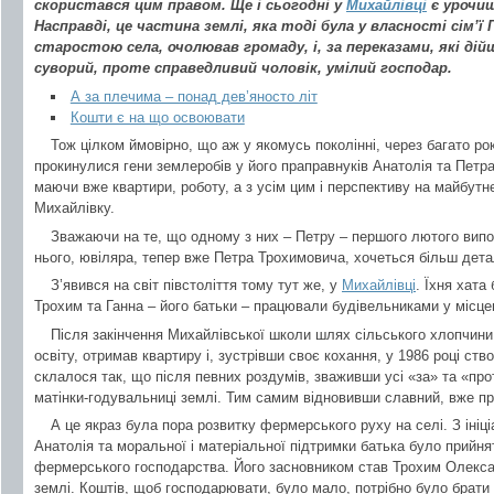
скористався цим правом. Ще і сьогодні у
Михайлівці
є урочищ
Насправді, це частина землі, яка тоді була у власності сім’ї 
старостою села, очолював громаду, і, за переказами, які дійшл
суворий, проте справедливий чоловік, умілий господар.
А за плечима – понад дев’яносто літ
Кошти є на що освоювати
Тож цілком ймовірно, що аж у якомусь поколінні, через багато рок
прокинулися гени землеробів у його праправнуків Анатолія та Петра
маючи вже квартири, роботу, а з усім цим і перспективу на майбутнє
Михайлівку.
Зважаючи на те, що одному з них – Петру – першого лютого випо
нього, ювіляра, тепер вже Петра Трохимовича, хочеться більш дета
З’явився на світ півстоліття тому тут же, у
Михайлівці
. Їхня хата
Трохим та Ганна – його батьки – працювали будівельниками у місце
Після закінчення Михайлівської школи шлях сільського хлопчини п
освіту, отримав квартиру і, зустрівши своє кохання, у 1986 році ств
склалося так, що після певних роздумів, зваживши усі «за» та «про
матінки-годувальниці землі. Тим самим відновивши славний, вже пр
А це якраз була пора розвитку фермерського руху на селі. З ініц
Анатолія та моральної і матеріальної підтримки батька було прийн
фермерського господарства. Його засновником став Трохим Олексан
землі. Коштів, щоб господарювати, було мало, потрібно було брати