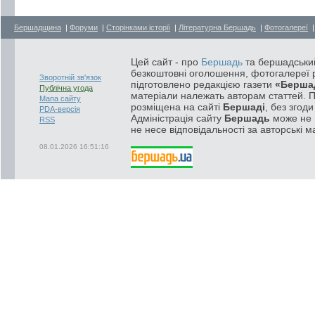
Бершадщина
|
Форуми
|
Сторінками історії
|
Літературна Бершадь
|
Фотогалереї
Цей сайт - про
Бершадь
та бершадський
безкоштовні оголошення, фотогалереї р
Зворотній зв'язок
підготовлено редакцією газети
«Берша
Публічна угода
матеріали належать авторам статтей. 
Мапа сайту
розміщена на сайті
Бершаді
, без згод
PDA-версія
Адміністрація сайту
Бершадь
може не п
RSS
не несе відповідальності за авторські м
08.01.2026 16:51:16