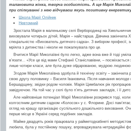
талановита жінка, творча особистість. А ще Марія Миколаїв
при спілкуванні з нею відчуваєш якусь позитивну енергетику
Школа Марії Олійник
Невтомний
Зростала Марія в маленькому селі Вербородинці на Хмельниччині
виховували чотирьох дітей, Марія – найстарша. Дівчина закінчила 
спеціальністю «Вихователь дитячого садка». З вибором професії, за
мріяла з дитинства і ніколи не пожалкувала про це.
Вчитися Марії Миколаївні було легко, адже вона вже й тоді уміла
в’язати… «Усе це від мами Стефанії Станіславівни, – посміхається ж
лише чотири класи, але була дуже обдарованою, мудрою людиною
Згодом Марія Миколаївна здобула й технічну освіту – закінчила ра
свою другу половинку – Василя Івановича. Після навчання молоде 
Бершадщину, звідки родом чоловік. Марія Цимбалюк рік пропрацюв
завідуючою. На той час у селі було п’ять дитячих закладів, і її дит
Але найповніше потенціал Марії Миколаївни розкрився тоді, кол
колгоспним дитячим садком «Колосок» у с. Флорине. Досі пам’ятає
огляд на кращу організацію суспільного дошкільного виховання. О
перше місце в Україні серед подібних закладів.
Майже двадцять років працювала у райметодкабінеті методистом 
любила, була у постійному пошуку, впроваджувала нетрадиційні фо