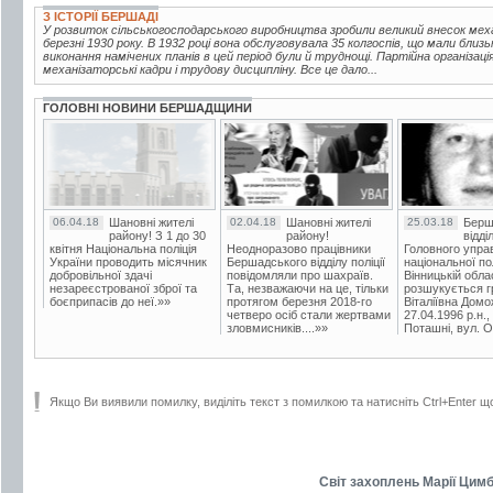
З ІСТОРІЇ БЕРШАДІ
У розвиток сільськогосподарського виробництва зробили великий внесок мех
березні 1930 року. В 1932 році вона обслуговувала 35 колгоспів, що мали близь
виконання намічених планів в цей період були й труднощі. Партійна організац
механізаторські кадри і трудову дисципліну. Все це дало...
ГОЛОВНІ НОВИНИ БЕРШАДЩИНИ
06.04.18
Шановні жителі
02.04.18
Шановні жителі
25.03.18
Берш
району! З 1 до 30
району!
відді
квітня Національна поліція
Неодноразово працівники
Головного упра
України проводить місячник
Бершадського відділу поліції
національної пол
добровільної здачі
повідомляли про шахраїв.
Вінницькій обла
незареєстрованої зброї та
Та, незважаючи на це, тільки
розшукується гр
боєприпасів до неї.»»
протягом березня 2018-го
Віталіївна Домо
четверо осіб стали жертвами
27.04.1996 р.н.,
зловмисників....»»
Поташні, вул. Ос
Якщо Ви виявили помилку, виділіть текст з помилкою та натисніть Ctrl+Enter щ
Світ захоплень Марії Цим