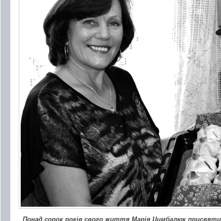
Понад сорок років свого життя Марія Цимбалюк присвяти