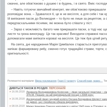
смачно, але обов’язково з душею і в будень, і в свято. Вміє господ
– Навіть готуючи звичайний вінегрет, ми обов’язково прикрашали й
розповідає вона. – Здавалося б, це ж не весілля, а для себе і так
їй випікання пасок до Великодня – то було не лише за рецептом, а 
передпасхальними піснями, які можна було співати у піст.
– Зараз є можливість багато чим прикрашати паски, а тоді нас ще
листя та грона винограду. Це так красиво! Виходили справжні пасх
допомагали мамі випікати короваї на весілля. Це теж був цілий рит
На свята, дні народження Марія Цимбалюк старається приготуват
запікає фаршировану рибу, смачно готує традиційні страви, торти, 
оригінальності.
Релевантні матеріали:
Вірна покликанню
Грані її таланту
Спасибі вам, мамо…
Те
ДИВІТЬСЯ ТАКОЖ В РОЗДІЛІ
ПЕРСОНАЛІЇ
»
16.06.2018
Людмила Володимирівна Колесник – лікар загальної практики – с
ЗПСМ. Працює на цій відповідальній посаді з 2008 року.
»
16.06.2018
Досвідчений лікар і мудрий колега Оксана Богданівна Шелест наро
не дивно, що і професію обрала відповідну.
»
08.04.2018
Марко Іванович Грищук народився у квітні 1943 року в П’ятківці, в 