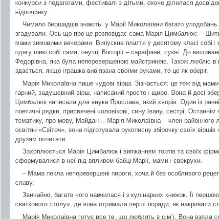
конкурси з педагогами, фестивалі з дітьми, охоче ділилася досвід
відпочинку.
Чимало бершадців знають: у Марії Миколаївни багато уподобань.
згадували. Ось що про це розповідає сама Марія Цимбалюк: – Шит
мами зимовими вечорами. Випускне плаття у десятому класі собі і 
одягу шию собі сама, онучці Вікторії – сарафани, сукні. До вишива
Федорівна, яка була неперевершеною майстринею. Також люблю в’яз
здається, якщо іграшка вив’язана своїми руками, то це як оберіг.
Марія Миколаївна пише чудові вірші. Зізнається: це теж від мами
гарний, задушевний вірш, написаний просто і щиро. Вона й досі збер
Цимбалюк написала для внука Ярослава, який хворів. Один із ранніх
поетичні рядки, присвячені чоловікові, сину Івану, сестрі. Останнім
тематику, про мову, Майдан… Марія Миколаївна – член районного л
освітян «Світоч», вона підготувала рукописну збірочку своїх віршів
друзям почитати.
Захоплюється Марія Цимбалюк і випіканням тортів та своїх фірмо
сформувалися в неї під впливом бабці Марії, мами і свекрухи.
– Мама пекла неперевершені пироги, хоча й без особливого рецеп
славу.
Звичайно, багато чого навчилася і з кулінарних книжок. Її першо
святкового столу», де вона отримала перші поради, як накривати ст
Марія Миколаївна готує все те, що люблять в сім’ї. Вона взяла со