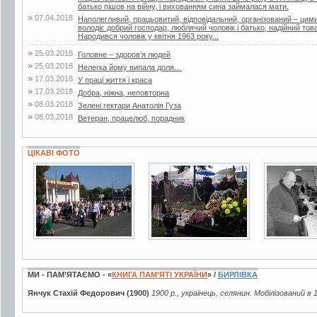
батько пішов на війну, і вихованням сина займалася мати.
»
07.04.2018
Наполегливий, працьовитий, відповідальний, організований – ци
володіє добрий господар, люблячий чоловік і батько, надійний т
Народився чоловік у квітня 1963 року...
»
25.03.2018
Головне – здоров’я людей
»
25.03.2018
Нелегка йому випала доля…
»
17.03.2018
У праці життя і краса
»
17.03.2018
Добра, ніжна, неповторна
»
08.03.2018
Зелені гектари Анатолія Гуза
»
08.03.2018
Ветеран, працелюб, порадник
ЦІКАВІ ФОТО
5 фото
10 фото
4 фото
МИ - ПАМ’ЯТАЄМО - «
КНИГА ПАМ’ЯТІ УКРАЇНИ
» /
БИРЛІВКА
Янчук Стахій Федорович (1900)
1900 р., українець, селянин. Мобілізований в 