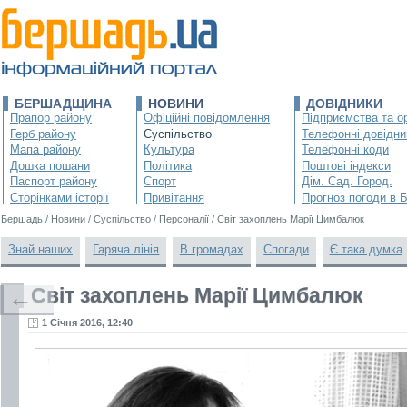
БЕРШАДЩИНА
НОВИНИ
ДОВІДНИКИ
Прапор району
Офіційні повідомлення
Підприємства та ор
Герб району
Суспільство
Телефонні довідни
Мапа району
Культура
Телефонні коди
Дошка пошани
Політика
Поштові індекси
Паспорт району
Спорт
Дім. Сад. Город.
Сторінками історії
Привітання
Прогноз погоди в 
Бершадь
/
Новини
/
Суспільство
/
Персоналії
/
Світ захоплень Марії Цимбалюк
Знай наших
Гаряча лінія
В громадах
Спогади
Є така думка
Світ захоплень Марії Цимбалюк
←
1 Січня 2016, 12:40