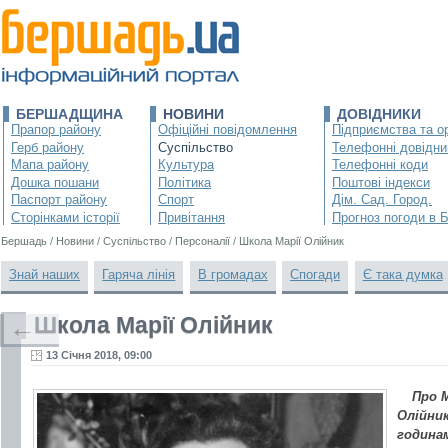
БЕРШАДЩИНА
НОВИНИ
ДОВІДНИКИ
Прапор району
Офіційні повідомлення
Підприємства та ор
Герб району
Суспільство
Телефонні довідни
Мапа району
Культура
Телефонні коди
Дошка пошани
Політика
Поштові індекси
Паспорт району
Спорт
Дім. Сад. Город.
Сторінками історії
Привітання
Прогноз погоди в 
Бершадь
/
Новини
/
Суспільство
/
Персоналії
/
Школа Марії Олійник
Знай наших
Гаряча лінія
В громадах
Спогади
Є така думка
Школа Марії Олійник
←
13 Січня 2018, 09:00
Про 
Олійник
годинам