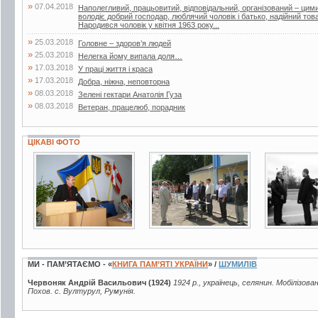
»
07.04.2018
Наполегливий, працьовитий, відповідальний, організований – ци
володіє добрий господар, люблячий чоловік і батько, надійний т
Народився чоловік у квітня 1963 року...
»
25.03.2018
Головне – здоров’я людей
»
25.03.2018
Нелегка йому випала доля…
»
17.03.2018
У праці життя і краса
»
17.03.2018
Добра, ніжна, неповторна
»
08.03.2018
Зелені гектари Анатолія Гуза
»
08.03.2018
Ветеран, працелюб, порадник
ЦІКАВІ ФОТО
4 фото
3 фото
2 фото
МИ - ПАМ’ЯТАЄМО - «
КНИГА ПАМ’ЯТІ УКРАЇНИ
» /
ШУМИЛІВ
Червоняк Андрій Васильович (1924)
1924 р., українець, селянин. Мобілізова
Похов. с. Вултурул, Румунія.