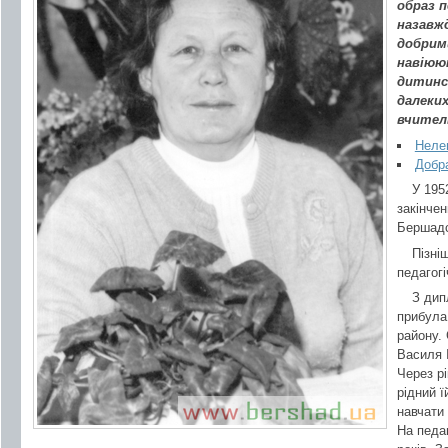
образ 
назавжд
добрим
навіюю
дитинс
далеких
вчител
Неле
Добра
У 195
закінче
Бершадс
Пізні
педагогі
З дип
прибула
району. 
Василя І
Через р
рідний 
навчати
На педа