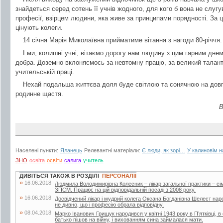
знайдеться серед сотень її учнів жодного, для кого б вона не слугу
професії, взірцем людини, яка живе за принципами порядності. За ц
цінують колеги.
14 січня Марія Миколаївна прийматиме вітання з нагоди 80-річчя.
І ми, колишні учні, вітаємо дорогу нам людину з цим гарним дне
добра. Доземно вклоняємось за невтомну працю, за великий талант
учительській праці.
Нехай подальша життєва доля буде світлою та сонячною на довгі
родинне щастя.
В
Населені пункти:
Яланець
Релевантні матеріали:
Є люди, як зорі…
У калиновім н
ЗНО
освіта
освіти
салига
учитель
ДИВІТЬСЯ ТАКОЖ В РОЗДІЛІ
ПЕРСОНАЛІЇ
»
16.06.2018
Людмила Володимирівна Колесник – лікар загальної практики – с
ЗПСМ. Працює на цій відповідальній посаді з 2008 року.
»
16.06.2018
Досвідчений лікар і мудрий колега Оксана Богданівна Шелест наро
не дивно, що і професію обрала відповідну.
»
08.04.2018
Марко Іванович Грищук народився у квітні 1943 року в П’ятківці, в 
батько пішов на війну, і вихованням сина займалася мати.