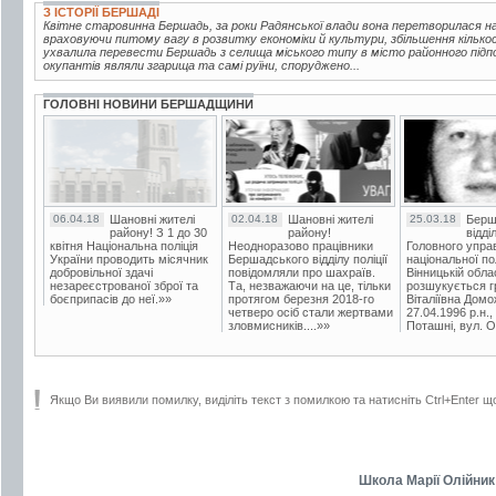
З ІСТОРІЇ БЕРШАДІ
Квітне старовинна Бершадь, за роки Радянської влади вона перетворилася на 
враховуючи питому вагу в розвитку економіки й культури, збільшення кілько
ухвалила перевести Бершадь з селища міського типу в місто районного підпо
окупантів являли згарища та самі руїни, споруджено...
ГОЛОВНІ НОВИНИ БЕРШАДЩИНИ
06.04.18
Шановні жителі
02.04.18
Шановні жителі
25.03.18
Берш
району! З 1 до 30
району!
відді
квітня Національна поліція
Неодноразово працівники
Головного упра
України проводить місячник
Бершадського відділу поліції
національної пол
добровільної здачі
повідомляли про шахраїв.
Вінницькій обла
незареєстрованої зброї та
Та, незважаючи на це, тільки
розшукується гр
боєприпасів до неї.»»
протягом березня 2018-го
Віталіївна Домо
четверо осіб стали жертвами
27.04.1996 р.н.,
зловмисників....»»
Поташні, вул. Ос
Якщо Ви виявили помилку, виділіть текст з помилкою та натисніть Ctrl+Enter щ
Школа Марії Олійник