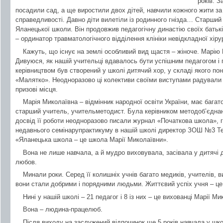
років. З
посадили сад, а ще виростили двох дітей, навчили кожного жити з
справедливості. Давно діти вилетіли із родинного гнізда… Старший
Яланецької школи. Він продовжив педагогічну династію своїх бать
– ординатор травматологічного відділення клініки невідкладної хірур
Кажуть, що існує на землі особливий вид щастя – жіноче. Марію
Дивуюся, як нашій учительці вдавалось бути успішним педагогом і п
керівництвом був створений у школі дитячий хор, у складі якого по
«Малятко». Неодноразово ці колективи своїми виступами радували 
призові місця.
Марія Миколаївна – відмінник народної освіти України, має багато
старший учитель, учительметодист. Була керівником методоб’єднан
досвід її роботи неодноразово писали журнал «Початкова школа», г
недавнього семінарупрактикуму в нашій школі директор ЗОШ №3 Те
«Яланецька школа – це школа Марії Миколаївни».
Вона не лише навчала, а й мудро виховувала, засівала у дитячі д
любов.
Минали роки. Серед її колишніх учнів багато медиків, учителів, в
вони стали добрими і порядними людьми. Життєвий успіх учня – це 
Нині у нашій школі – 21 педагог і 8 із них – це вихованці Марії Ми
Вона – людина-працелюб.
Після виходу на заслужений відпочинок ще 5 років навчала у шк