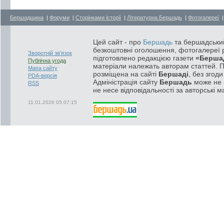
Бершадщина
|
Форуми
|
Сторінками історії
|
Літературна Бершадь
|
Фотогалереї
Цей сайт - про
Бершадь
та бершадський
безкоштовні оголошення, фотогалереї р
Зворотній зв'язок
підготовлено редакцією газети
«Берша
Публічна угода
матеріали належать авторам статтей. 
Мапа сайту
розміщена на сайті
Бершаді
, без згод
PDA-версія
Адміністрація сайту
Бершадь
може не п
RSS
не несе відповідальності за авторські м
11.01.2026 05:07:15