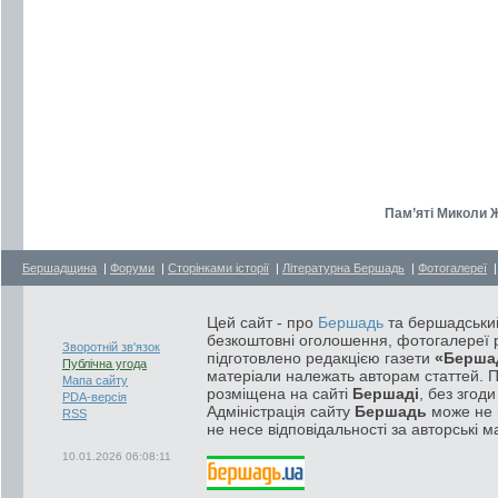
Пам’яті Миколи 
Бершадщина
|
Форуми
|
Сторінками історії
|
Літературна Бершадь
|
Фотогалереї
Цей сайт - про
Бершадь
та бершадський
безкоштовні оголошення, фотогалереї р
Зворотній зв'язок
підготовлено редакцією газети
«Берша
Публічна угода
матеріали належать авторам статтей. 
Мапа сайту
розміщена на сайті
Бершаді
, без згод
PDA-версія
Адміністрація сайту
Бершадь
може не п
RSS
не несе відповідальності за авторські м
10.01.2026 06:08:11