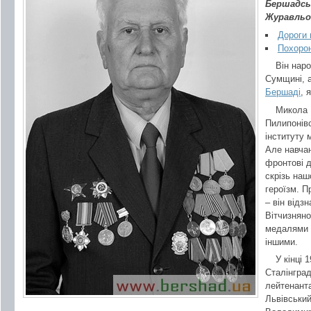
Бершадсь
Журавльо
Дороги 
Похорон
Він нар
Сумщині, а
Бершаді
, 
Микола 
Пилипонівс
інституту 
Але навчан
фронтові д
скрізь наш
героїзм. П
– він відз
Вітчизняно
медалями «
іншими.
У кінці 
Сталінград
лейтенант
Львівський