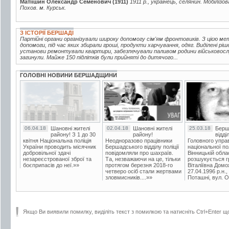
Матіїшин Олександр Семенович (1911)
1911 р., українець, селянин. Мобілізо
Похов. м. Курськ.
З ІСТОРІЇ БЕРШАДІ
Партійні органи організували широку допомогу сім'ям фронтовиків. З цією м
допомоги, під час яких збирали гроші, продукти харчування, одяг. Виділені р
установи ремонтували квартири, забезпечували паливом родини військовослу
загинули. Майже 150 підлітків були прийняті до дитячого...
ГОЛОВНІ НОВИНИ БЕРШАДЩИНИ
06.04.18
Шановні жителі
02.04.18
Шановні жителі
25.03.18
Берш
району! З 1 до 30
району!
відді
квітня Національна поліція
Неодноразово працівники
Головного упра
України проводить місячник
Бершадського відділу поліції
національної пол
добровільної здачі
повідомляли про шахраїв.
Вінницькій обла
незареєстрованої зброї та
Та, незважаючи на це, тільки
розшукується гр
боєприпасів до неї.»»
протягом березня 2018-го
Віталіївна Домо
четверо осіб стали жертвами
27.04.1996 р.н.,
зловмисників....»»
Поташні, вул. Ос
Якщо Ви виявили помилку, виділіть текст з помилкою та натисніть Ctrl+Enter щ