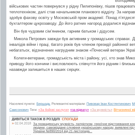
Володимирі
військових частин повернувся у рідну Пилипонівку, пішов працюват
теплотехніком, далі став начальником планового відділу. За напра
здобув фахову освіту у Московській пром академії. Понад п’ятдеся
бухгалтером цукрозаводу. До його ратних нагород додалися відзна
Він був чудовим сім’янином, гарним батьком і дідусем.
Микола Петрович завжди був активним у громадських справах. Д
інвалідів війни і праці, багато років був членом президії районної вет
небагатьох, відзначених нагрудним знаком «Почесний ветеран Украї
Колеги-ветерани, громадськість міста і району, усі, хто знав Ми
приводу його кончини і висловлюють співчуття його рідним і близь
назавжди залишиться в наших серцях.
Населені пункти:
Бершадь
Релевантні матеріали:
Пивовар Іван Костянтинович
М
Самсонович
Теги:
«За бойові заслуги»
«за відвагу»
«За мужність»
Вітчизняної в
ДИВІТЬСЯ ТАКОЖ В РОЗДІЛІ
СПОГАДИ
»
02.04.2018
За громадянську мужність, патріотизм, героїчне відстоювання кон
людини, самовіддане служіння українському народу, виявлені під 
України №890/2014 від 21 листопада...