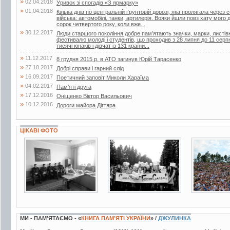
»
02.04.2018
Уривок зі спогадів «З ярмарку»
»
01.04.2018
Кілька днів по центральній ґрунтовій дорозі, яка пролягала через
війська: автомобілі, танки, артилерія. Вояки йшли повз хату мого 
сорок четвертого року, коли вже...
»
30.12.2017
Люди старшого покоління добре пам’ятають значки, марки, листівк
фестивалю молоді і студентів, що проходив з 28 липня до 11 серп
тисячі юнаків і дівчат із 131 країни...
»
11.12.2017
8 грудня 2015 р. в АТО загинув Юрій Тарасенко
»
27.10.2017
Добрі справи і гарний слід
»
16.09.2017
Поетичний заповіт Миколи Хараїма
»
04.02.2017
Пам’яті друга
»
17.12.2016
Оніщенко Віктор Васильович
»
10.12.2016
Дороги майора Дігтяра
ЦІКАВІ ФОТО
5 фото
3 фото
28 фото
МИ - ПАМ’ЯТАЄМО - «
КНИГА ПАМ’ЯТІ УКРАЇНИ
» /
ДЖУЛИНКА