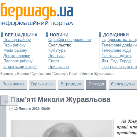
БЕРШАДЩИНА
НОВИНИ
ДОВІДНИКИ
Прапор району
Офіційні повідомлення
Підприємства та ор
Герб району
Суспільство
Телефонні довідни
Мапа району
Культура
Телефонні коди
Дошка пошани
Політика
Поштові індекси
Паспорт району
Спорт
Дім. Сад. Город.
Сторінками історії
Привітання
Прогноз погоди в 
Бершадь
/
Новини
/
Суспільство
/
Спогади
/
Пам’яті Миколи Журавльова
Знай наших
Гаряча лінія
В громадах
Спогади
Є така думка
Пам’яті Миколи Журавльова
←
12 Лютого 2013, 09:00
На 91-м
праці, чл
організац