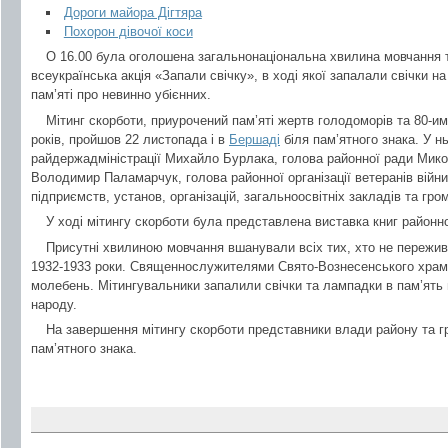
Дороги майора Дігтяра
Похорон дівочої коси
О 16.00 була оголошена загальнонаціональна хвилина мовчання 
всеукраїнська акція «Запали свічку», в ході якої запалали свічки на
пам’яті про невинно убієнних.
Мітинг скорботи, приурочений пам’яті жертв голодоморів та 80-
років, пройшов 22 листопада і в
Бершаді
біля пам’ятного знака. У н
райдержадміністрації Михайло Бурлака, голова районної ради Микол
Володимир Паламарчук, голова районної організації ветеранів війн
підприємств, установ, організацій, загальноосвітніх закладів та гро
У ході мітингу скорботи була представлена виставка книг районно
Присутні хвилиною мовчання вшанували всіх тих, хто не пережив
1932-1933 роки. Священнослужителями Свято-Вознесенського храм
молебень. Мітингувальники запалили свічки та лампадки в пам’ять 
народу.
На завершення мітингу скорботи представники влади району та г
пам’ятного знака.