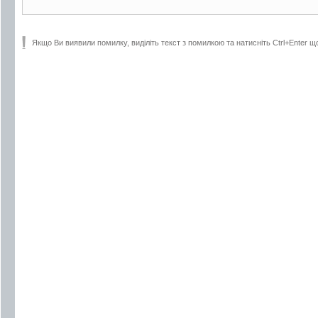
Якщо Ви виявили помилку, виділіть текст з помилкою та натисніть Ctrl+Enter щ