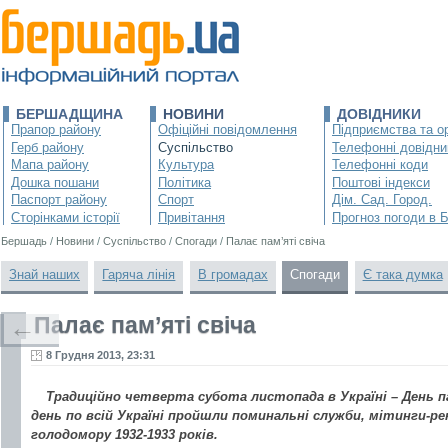
БЕРШАДЩИНА
НОВИНИ
ДОВІДНИКИ
Прапор району
Офіційні повідомлення
Підприємства та ор
Герб району
Суспільство
Телефонні довідни
Мапа району
Культура
Телефонні коди
Дошка пошани
Політика
Поштові індекси
Паспорт району
Спорт
Дім. Сад. Город.
Сторінками історії
Привітання
Прогноз погоди в 
Бершадь
/
Новини
/
Суспільство
/
Спогади
/
Палає пам’яті свіча
Знай наших
Гаряча лінія
В громадах
Спогади
Є така думка
Палає пам’яті свіча
←
8 Грудня 2013, 23:31
Традиційно четверта субота листопада в Україні – День п
день по всій Україні пройшли поминальні служби, мітинги-ре
голодомору 1932-1933 років.