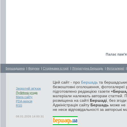
Палає пам’ят
Бершадщина
|
Форуми
|
Сторінками історії
|
Літературна Бершадь
|
Фотогалереї
Цей сайт - про
Бершадь
та бершадський
безкоштовні оголошення, фотогалереї р
Зворотній зв'язок
підготовлено редакцією газети
«Берша
Публічна угода
матеріали належать авторам статтей. 
Мапа сайту
розміщена на сайті
Бершаді
, без згод
PDA-версія
Адміністрація сайту
Бершадь
може не п
RSS
не несе відповідальності за авторські м
08.01.2026 14:00:31