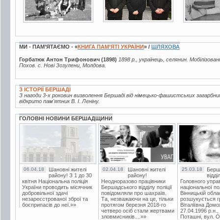
МИ - ПАМ’ЯТАЄМО - «
КНИГА ПАМ’ЯТІ УКРАЇНИ
» /
ШЛЯХОВА
Горбатюк Антон Трифонович (1898)
1898 р., українець, селянин. Мобілізован
Похов. с. Нові Зозулени, Молдова.
З ІСТОРІЇ БЕРШАДІ
З нагоди 3-х роковин визволення Бершаді від німецько-фашистських загарбни
відкрито пам'ятник В. І. Леніну.
ГОЛОВНІ НОВИНИ БЕРШАДЩИНИ
06.04.18
Шановні жителі
02.04.18
Шановні жителі
25.03.18
Берш
району! З 1 до 30
району!
відді
квітня Національна поліція
Неодноразово працівники
Головного упра
України проводить місячник
Бершадського відділу поліції
національної пол
добровільної здачі
повідомляли про шахраїв.
Вінницькій обла
незареєстрованої зброї та
Та, незважаючи на це, тільки
розшукується гр
боєприпасів до неї.»»
протягом березня 2018-го
Віталіївна Домо
четверо осіб стали жертвами
27.04.1996 р.н.,
зловмисників....»»
Поташні, вул. Ос