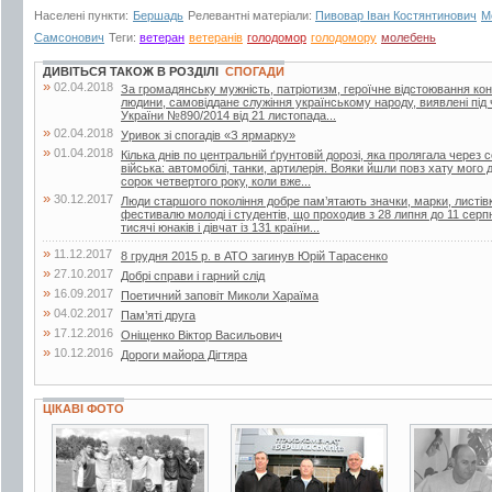
Населені пункти:
Бершадь
Релевантні матеріали:
Пивовар Іван Костянтинович
М
Самсонович
Теги:
ветеран
ветеранів
голодомор
голодомору
молебень
ДИВІТЬСЯ ТАКОЖ В РОЗДІЛІ
СПОГАДИ
»
02.04.2018
За громадянську мужність, патріотизм, героїчне відстоювання кон
людини, самовіддане служіння українському народу, виявлені під 
України №890/2014 від 21 листопада...
»
02.04.2018
Уривок зі спогадів «З ярмарку»
»
01.04.2018
Кілька днів по центральній ґрунтовій дорозі, яка пролягала через
війська: автомобілі, танки, артилерія. Вояки йшли повз хату мого 
сорок четвертого року, коли вже...
»
30.12.2017
Люди старшого покоління добре пам’ятають значки, марки, листівк
фестивалю молоді і студентів, що проходив з 28 липня до 11 серп
тисячі юнаків і дівчат із 131 країни...
»
11.12.2017
8 грудня 2015 р. в АТО загинув Юрій Тарасенко
»
27.10.2017
Добрі справи і гарний слід
»
16.09.2017
Поетичний заповіт Миколи Хараїма
»
04.02.2017
Пам’яті друга
»
17.12.2016
Оніщенко Віктор Васильович
»
10.12.2016
Дороги майора Дігтяра
ЦІКАВІ ФОТО
2 фото
3 фото
2 фото