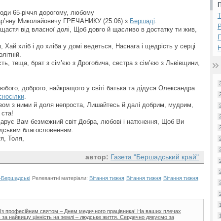
годи 65-річчя дорогому, любому
 Мар’яну Миколайовичу ГРЕЧАНИКУ (25.06) з
Бершаді
.
Р
щастя від власної долі, Щоб довго й щасливо в достатку ти жив,
 Хай хліб і до хліба у домі ведеться, Наснага і щедрість у серці
Н
літній.
ть, теща, брат з сім’єю з Дрогобича, сестра з сім’єю з Львівщини,
юбого, доброго, найкращого у світі батька та дідуся Олександра
сносілки
.
азом з ними й доля непроста, Лишайтесь й далі добрим, мудрим,
 ста!
дарує Вам безмежний світ Добра, любові і натхнення, Щоб Ви
юдським благословенням.
я, Толя,
автор:
Газета "Бершадський край"
-Бершадські
Релевантні матеріали:
Вітання тижня
Вітання тижня
Вітання тижня
і! Із професійним святом – Днем медичного працівника! На ваших плечах
ь за найвищу цінність на землі – людське життя. Сердечно дякуємо за