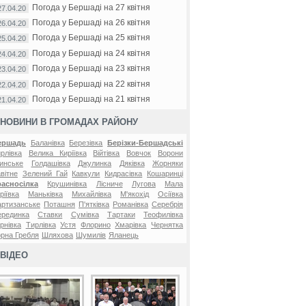
Погода у Бершаді на 27 квітня
27.04.20
Погода у Бершаді на 26 квітня
26.04.20
Погода у Бершаді на 25 квітня
25.04.20
Погода у Бершаді на 24 квітня
24.04.20
Погода у Бершаді на 23 квітня
23.04.20
Погода у Бершаді на 22 квітня
22.04.20
Погода у Бершаді на 21 квітня
21.04.20
НОВИНИ В ГРОМАДАХ РАЙОНУ
ершадь
Баланівка
Березівка
Берізки-Бершадські
рлівка
Велика Киріївка
Війтівка
Вовчок
Ворони
инське
Голдашівка
Джулинка
Дяківка
Жорняки
вітне
Зелений Гай
Кавкули
Кидрасівка
Кошаринці
расносілка
Крушинівка
Лісниче
Лугова
Мала
ріївка
Маньківка
Михайлівка
М'якохід
Осіївка
ртизанське
Поташня
П'ятківка
Романівка
Серебрія
ерединка
Ставки
Сумівка
Тартаки
Теофилівка
рнівка
Тирлівка
Устя
Флорино
Хмарівка
Чернятка
рна Гребля
Шляхова
Шумилів
Яланець
ВІДЕО