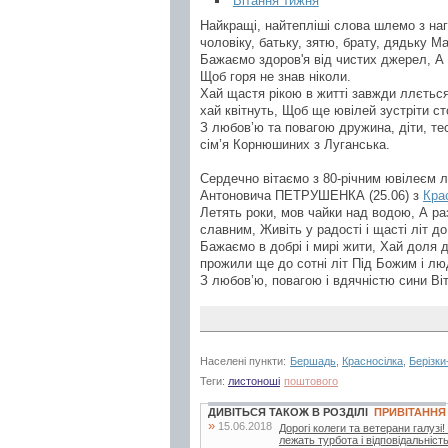
Вітання тижня
Найкращі, найтепліші слова шлемо з на
чоловіку, батьку, зятю, брату, дядьку
Бажаємо здоров'я від чистих джерел, А 
Щоб горя не знав ніколи.
Хай щастя рікою в житті завжди ллється,
хай квітнуть, Щоб ще ювілей зустріти сто
З любов’ю та повагою дружина, діти, тес
сім’я Корнюшиних з Луганська.
Сердечно вітаємо з 80-річним ювілеєм л
Антоновича ПЕТРУШЕНКА (25.06) з
Кра
Летять роки, мов чайки над водою, А р
славним, Живіть у радості і щасті літ до
Бажаємо в добрі і мирі жити, Хай доля 
прожили ще до сотні літ Під Божим і л
З любов’ю, повагою і вдячністю сини Віт
Населені пункти:
Бершадь
,
Красносілка
,
Берізки
Теги:
листоноші
поштового
ДИВІТЬСЯ ТАКОЖ В РОЗДІЛІ
ПРИВІТАННЯ
»
15.06.2018
Дорогі колеги та ветерани галуз
лежать турбота і відповідальніст