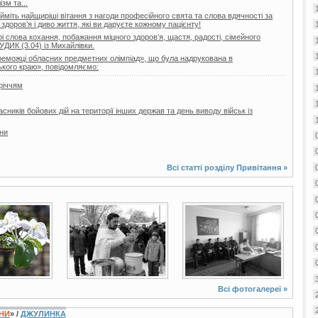
зм та...
йміть найщиріші вітання з нагоди професійного свята та слова вдячності за
здоров’я і диво життя, які ви даруєте кожному пацієнту!
 слова кохання, побажання міцного здоров’я, щастя, радості, сімейного
УДИК (3.04) із Михайлівки.
реможці обласних предметних олімпіад», що була надрукована в
кого краю», повідомляємо:
річчям
ників бойових дій на території інших держав та день виводу військ із
їни
Всі статті розділу
Привітання
»
3 фото
5 фото
Всі фотогалереї »
ЇНИ
» /
ДЖУЛИНКА