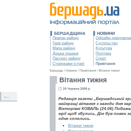
БЕРШАДЩИНА
НОВИНИ
Прапор району
Офіційні повідомле
Герб району
Суспільство
Мапа району
Культура
Дошка пошани
Політика
Паспорт району
Спорт
Сторінками історії
Привітання
Бершадь
/
Новини
/
Привітання
/
Вітання тижня
Вітання тижня
24 Червня 2009 р
←
Редакція газети „Бершадський кр
найкращі вітання з нагоди дня на
Вікторівні КОВАЛЬ (24.06) Побажа
мрії щоб збулись, Дім був повен 
одне сплелись.
Вітання тижня