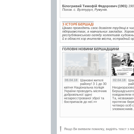
Білогривий Тимофій Федорович (1901)
190
Похов. с. Вултурул, Румунія.
З ІСТОРІЇ БЕРШАДІ
Цікаво проводять своє дозвілля трудящі в чис
підприємствах, в навчальних закладах. Хор
республіканського огляду колективів художнь
й в області хор вчителів міста, естрадний ор
ГОЛОВНІ НОВИНИ БЕРШАДЩИНИ
06.04.18
Шановні жителі
02.04.18
Шан
району! З 1 до 30
рай
квітня Національна поліція
Неодноразово
України проводить місячник
Бершадського в
добровільної здачі
повідомляли п
незареєстрованої зброї та
Та, незважаюч
боєприпасів до неї.»»
протягом бере
четверо осіб 
зловмисників..
Якщо Ви виявили помилку, виділіть текст з по