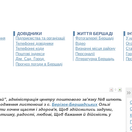
ДОВІДНИКИ
ЖИТТЯ БЕРШАДІ
І
ння
Підприємства та організації
Фотогалереї Бершаді
У н
Телефонні довідники
Відео
Ог
Телефонні коди
Визначні місця району
Ста
Поштові індекси
Персоналії
Гор
Дім. Сад. Город.
Літературна Бершадь
Про
Прогноз погоди в Бершаді
0
ай”, адміністрація центру поштового зв’язку №8 шлють
О
родження листоноші з с.
Берізок-Бершадських
Ользі
С
ти хочем щастя і здоров'я, Щоб здійснились задуми,
затишку, радості, любові, Щоб бажання й дійсність у
К
П