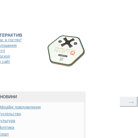
НТЕРАКТИВ
ас в гостях!
олошення
тті
оскоп
 сайт
НОВИНИ
→
фіційні повідомлення
успільство
ультура
олітика
Спорт