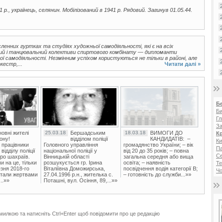
1 р., українець, селянин. Мобілізований в 1941 р. Рядовий. Загинув 01.05.44.
ленних гуртках та студіях художньої самодіяльності, які є на всіх
овий і танцювальний колективи спиртового комбінату — дипломанти
ої самодіяльності. Незмінним успіхом користуються не тільки в районі, але
кестр,...
Читати далі »
Б
Би
Гл
За
овні жителі
25.03.18
Бершадським
18.03.18
ВИМОГИ ДО
К
ону!
відділом поліції
КАНДИДАТІВ: –
Ки
 працівники
Головного управління
громадянство України; – вік
Па
ідділу поліції
національної поліції у
від 20 до 35 років; – повна
С
ро шахраїв.
Вінницькій області
загальна середня або вища
и на це, тільки
розшукується гр. Ірина
освіта; – наявність
Те
зня 2018-го
Віталіївна Доможирська,
посвідчення водія категорії В;
Чо
стали жертвами
27.04.1996 р.н., жителька с.
– готовність до служби...»»
..»»
Поташні, вул. Осіння, 89,...»»
милкою та натисніть Ctrl+Enter щоб повідомити про це редакцію