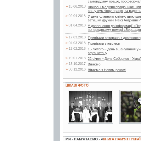
самовіддану працю, професіоналі
»
15.06.2018
Шановні медичні працівники! При
вашу сумлінну працю, за радість 
»
02.04.2018
У день славного ювілею шлю щирі
затишку дружині Раїсі Андріївні Р
»
01.04.2018
У доповнення до інформації «Пе
попередньому номері «Бершадсь
»
17.03.2018
Привітали ветерана з дев’яносто
»
04.03.2018
Привітали з ювілеєм
»
12.02.2018
15 лютого – день вшанування учас
афганістану
»
19.01.2018
22 січня – День Соборності Укра
»
13.10.2017
Вітаємо!
»
30.12.2016
Вітаємо з Новим роком!
ЦІКАВІ ФОТО
3 фото
19 фото
МИ - ПАМ’ЯТАЄМО - «
КНИГА ПАМ’ЯТІ УКРА