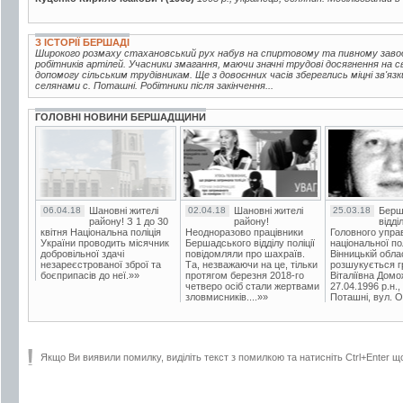
З ІСТОРІЇ БЕРШАДІ
Широкого розмаху стахановський рух набув на спиртовому та пивному завода
робітників артілей. Учасники змагання, маючи значні трудові досягнення на 
допомогу сільським трудівникам. Ще з довоєнних часів збереглись міцні зв'яз
селянами с. Поташні. Робітники після закінчення...
ГОЛОВНІ НОВИНИ БЕРШАДЩИНИ
06.04.18
Шановні жителі
02.04.18
Шановні жителі
25.03.18
Берш
району! З 1 до 30
району!
відді
квітня Національна поліція
Неодноразово працівники
Головного упра
України проводить місячник
Бершадського відділу поліції
національної пол
добровільної здачі
повідомляли про шахраїв.
Вінницькій обла
незареєстрованої зброї та
Та, незважаючи на це, тільки
розшукується гр
боєприпасів до неї.»»
протягом березня 2018-го
Віталіївна Домо
четверо осіб стали жертвами
27.04.1996 р.н.,
зловмисників....»»
Поташні, вул. Ос
Якщо Ви виявили помилку, виділіть текст з помилкою та натисніть Ctrl+Enter щ