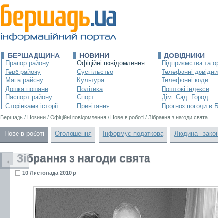
БЕРШАДЩИНА
НОВИНИ
ДОВІДНИКИ
Прапор району
Офіційні повідомлення
Підприємства та ор
Герб району
Суспільство
Телефонні довідни
Мапа району
Культура
Телефонні коди
Дошка пошани
Політика
Поштові індекси
Паспорт району
Спорт
Дім. Сад. Город.
Сторінками історії
Привітання
Прогноз погоди в 
Бершадь
/
Новини
/
Офіційні повідомлення
/
Нове в роботі
/
Зібрання з нагоди свята
Нове в роботі
Оголошення
Інформує податкова
Людина і зако
Зібрання з нагоди свята
←
10 Листопада 2010 р