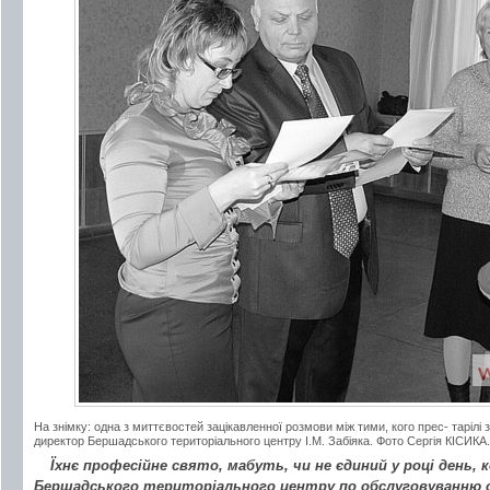
На знімку: одна з миттєвостей зацікавленної розмови між тими, кого прес- тарілі
директор Бершадського територіального центру І.М. Забіяка. Фото Сергія КІСИКА.
Їхнє професійне свято, мабуть, чи не єдиний у році день, 
Бершадського територіального центру по обслуговуванню 