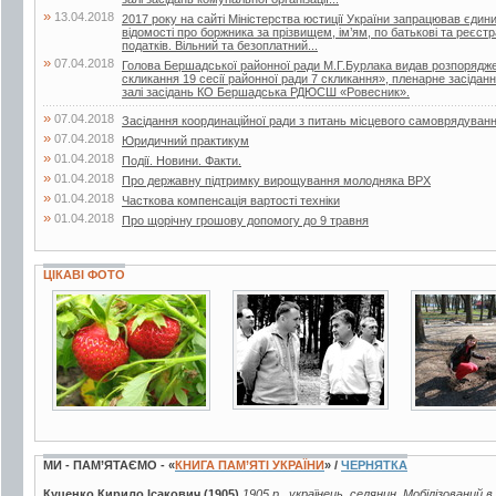
»
13.04.2018
2017 року на сайті Міністерства юстиції України запрацював єдин
відомості про боржника за прізвищем, ім’ям, по батькові та реєс
податків. Вільний та безоплатний...
»
07.04.2018
Голова Бершадської районної ради М.Г.Бурлака видав розпорядже
скликання 19 сесії районної ради 7 скликання», пленарне засіданн
залі засідань КО Бершадська РДЮСШ «Ровесник».
»
07.04.2018
Засідання координаційної ради з питань місцевого самоврядуван
»
07.04.2018
Юридичний практикум
»
01.04.2018
Події. Новини. Факти.
»
01.04.2018
Про державну підтримку вирощування молодняка ВРХ
»
01.04.2018
Часткова компенсація вартості техніки
»
01.04.2018
Про щорічну грошову допомогу до 9 травня
ЦІКАВІ ФОТО
7 фото
6 фото
9 фото
МИ - ПАМ’ЯТАЄМО - «
КНИГА ПАМ’ЯТІ УКРАЇНИ
» /
ЧЕРНЯТКА
Куценко Кирило Ісакович (1905)
1905 р., українець, селянин. Мобілізований в