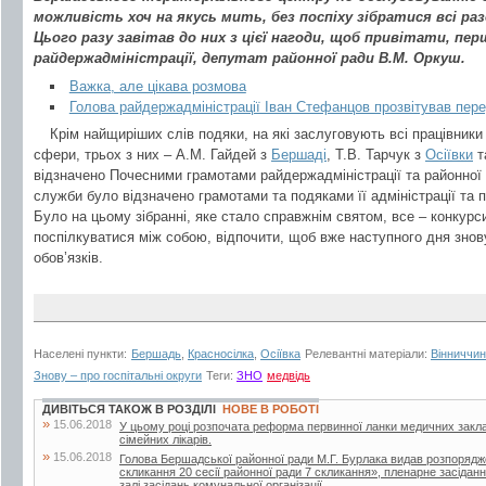
можливість хоч на якусь мить, без поспіху зібратися всі ра
Цього разу завітав до них з цієї нагоди, щоб привітати, пе
райдержадміністрації, депутат районної ради В.М. Оркуш.
Важка, але цікава розмова
Голова райдержадміністрації Іван Стефанцов прозвітував пер
Крім найщиріших слів подяки, на які заслуговують всі працівники
сфери, трьох з них – А.М. Гайдей з
Бершаді
, Т.В. Тарчук з
Осіївки
т
відзначено Почесними грамотами райдержадміністрації та районної 
служби було відзначено грамотами та подяками її адміністрації та п
Було на цьому зібранні, яке стало справжнім святом, все – конкурс
поспілкуватися між собою, відпочити, щоб вже наступного дня знов
обов’язків.
Населені пункти:
Бершадь
,
Красносілка
,
Осіївка
Релевантні матеріали:
Вінниччин
Знову – про госпітальні округи
Теги:
ЗНО
медвідь
ДИВІТЬСЯ ТАКОЖ В РОЗДІЛІ
НОВЕ В РОБОТІ
»
15.06.2018
У цьому році розпочата реформа первинної ланки медичних закла
сімейних лікарів.
»
15.06.2018
Голова Бершадської районної ради М.Г. Бурлака видав розпорядж
скликання 20 сесії районної ради 7 скликання», пленарне засіданн
залі засідань комунальної організації...