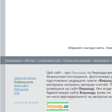
Зібрання з нагоди свята - Но
Бершадщина
|
Форуми
|
Сторінками історії
|
Літературна Бершадь
|
Фотогалереї
Цей сайт - про
Бершадь
та бершадський
безкоштовні оголошення, фотогалереї р
Зворотній зв'язок
підготовлено редакцією газети
«Берша
Публічна угода
матеріали належать авторам статтей. 
Мапа сайту
розміщена на сайті
Бершаді
, без згод
PDA-версія
Адміністрація сайту
Бершадь
може не п
RSS
не несе відповідальності за авторські м
10.01.2026 19:34:07