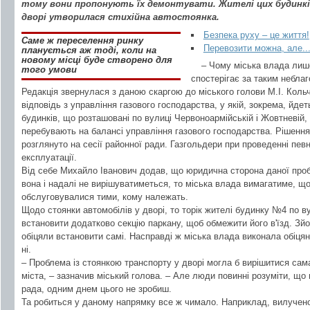
тому вони пропонують їх демонтувати. Жителі цих будинкі
дворі утворилася стихійна автостоянка.
Безпека руху – це життя!
Саме ж переселення ринку
Перевозити можна, але..
планується аж тоді, коли на
новому місці буде створено для
– Чому міська влада лиш
того умови
спостерігає за таким небла
Редакція звернулася з даною скаргою до міського голови М.І. Кольч
відповідь з управління газового господарства, у якій, зокрема, йдет
будинків, що розташовані по вулиці Червоноармійській і Жовтневій,
перебувають на балансі управління газового господарства. Рішення
розглянуто на сесії районної ради. Газгольдери при проведенні пев
експлуатації.
Від себе Михайло Іванович додав, що юридична сторона даної про
вона і надалі не вирішуватиметься, то міська влада вимагатиме, 
обслуговувалися тими, кому належать.
Щодо стоянки автомобілів у дворі, то торік жителі будинку №4 по в
встановити додатково секцію паркану, щоб обмежити його в'їзд. Зйо
обіцяли встановити самі. Насправді ж міська влада виконала обіцян
ні.
– Проблема із стоянкою транспорту у дворі могла б вирішитися сам
міста, – зазначив міський голова. – Але люди повинні розуміти, що
рада, одним днем цього не зробиш.
Та робиться у даному напрямку все ж чимало. Наприклад, вилучено 