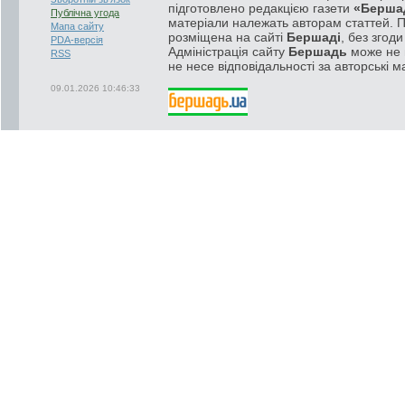
підготовлено редакцією газети
«Берша
Публічна угода
матеріали належать авторам статтей. 
Мапа сайту
розміщена на сайті
Бершаді
, без згод
PDA-версія
Адміністрація сайту
Бершадь
може не п
RSS
не несе відповідальності за авторські м
09.01.2026 10:46:33