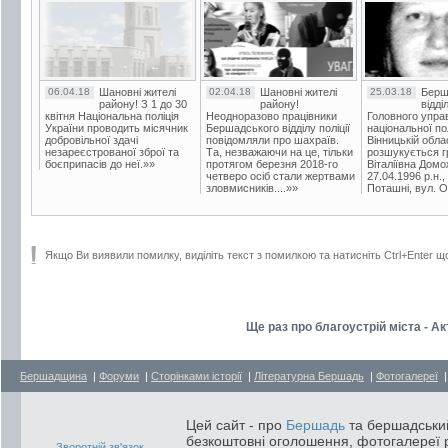
06.04.18
Шановні жителі
02.04.18
Шановні жителі
25.03.18
Берш
району! З 1 до 30
району!
відді
квітня Національна поліція
Неодноразово працівники
Головного упра
України проводить місячник
Бершадського відділу поліції
національної пол
добровільної здачі
повідомляли про шахраїв.
Вінницькій обла
незареєстрованої зброї та
Та, незважаючи на це, тільки
розшукується гр
боєприпасів до неї.»»
протягом березня 2018-го
Віталіївна Домо
четверо осіб стали жертвами
27.04.1996 р.н.,
зловмисників....»»
Поташні, вул. Ос
Якщо Ви виявили помилку, виділіть текст з помилкою та натисніть Ctrl+Enter щ
Ще раз про благоустрій міста - 
Бершадщина
|
Форуми
|
Сторінками історії
|
Літературна Бершадь
|
Фотогалереї
Цей сайт - про
Бершадь
та бершадський
безкоштовні оголошення, фотогалереї р
Зворотній зв'язок