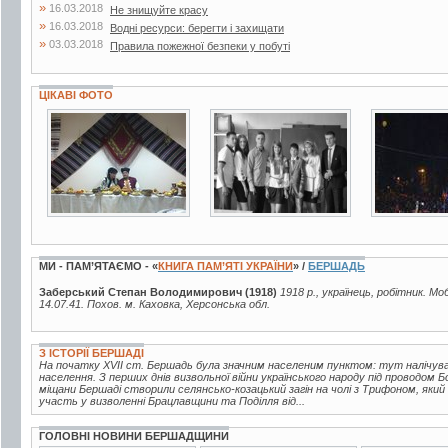
»
16.03.2018
Не знищуйте красу
»
16.03.2018
Водні ресурси: берегти і захищати
»
03.03.2018
Правила пожежної безпеки у побуті
ЦІКАВІ ФОТО
5 фото
2 фото
2 фото
МИ - ПАМ’ЯТАЄМО - «
КНИГА ПАМ’ЯТІ УКРАЇНИ
» /
БЕРШАДЬ
Заберський Степан Володимирович (1918)
1918 р., українець, робітник. Мо
14.07.41. Похов. м. Каховка, Херсонська обл.
З ІСТОРІЇ БЕРШАДІ
На початку XVII ст. Бершадь була значним населеним пунктом: тут налічувало
населення. З перших днів визвольної війни українського народу під проводом 
міщани Бершаді створили селянсько-козацький загін на чолі з Трифоном, який
участь у визволенні Брацлавщини та Поділля від...
ГОЛОВНІ НОВИНИ БЕРШАДЩИНИ