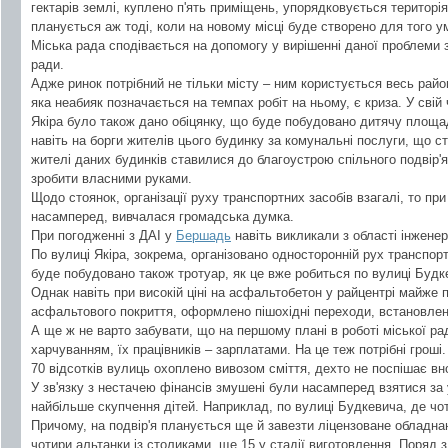
гектарів землі, куплено п'ять приміщень, упорядковується територі
планується аж тоді, коли на новому місці буде створено для того у
Міська рада сподівається на допомогу у вирішенні даної проблеми з
ради.
Адже ринок потрібний не тільки місту – ним користується весь райо
яка неабияк позначається на темпах робіт на ньому, є криза. У сві
Якіра було також дано обіцянку, що буде побудовано дитячу площад
навіть на борги жителів цього будинку за комунальні послуги, що 
жителі даних будинків ставилися до благоустрою спільного подвір'я
зробити власними руками.
Щодо стоянок, організації руху транспортних засобів взагалі, то при
насамперед, вивчалася громадська думка.
При погодженні з ДАІ у
Бершадь
навіть викликали з області інженер
По вулиці Якіра, зокрема, організовано односторонній рух транспорт
буде побудовано також тротуар, як це вже робиться по вулиці Будк
Однак навіть при високій ціні на асфальтобетон у райцентрі майже
асфальтового покриття, оформлено пішохідні переходи, встановлено
А ще ж не варто забувати, що на першому плані в роботі міської ра
харчуванням, їх працівників – зарплатами. На це теж потрібні гроші
70 відсотків вулиць охоплено вивозом сміття, дехто не поспішає вно
У зв'язку з нестачею фінансів змушені були насамперед взятися за
найбільше скупчення дітей. Наприклад, по вулиці Будкевича, де чот
Причому, на подвір'я планується ще й завезти ліцензоване обладна
чотири альтанки із столиками, ще 15 у стадії виготовлення. Поряд