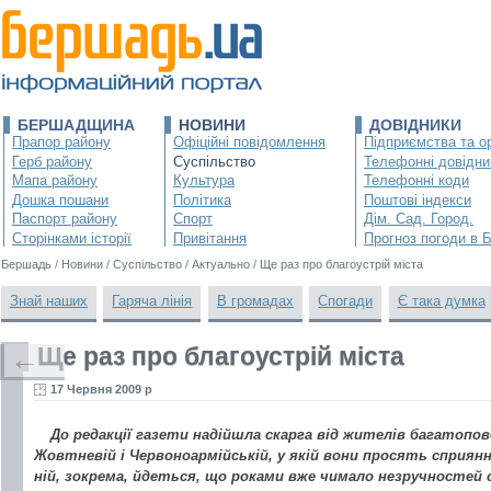
БЕРШАДЩИНА
НОВИНИ
ДОВІДНИКИ
Прапор району
Офіційні повідомлення
Підприємства та ор
Герб району
Суспільство
Телефонні довідни
Мапа району
Культура
Телефонні коди
Дошка пошани
Політика
Поштові індекси
Паспорт району
Спорт
Дім. Сад. Город.
Сторінками історії
Привітання
Прогноз погоди в 
Бершадь
/
Новини
/
Суспільство
/
Актуально
/
Ще раз про благоустрій міста
Знай наших
Гаряча лінія
В громадах
Спогади
Є така думка
Ще раз про благоустрій міста
←
17 Червня 2009 р
До редакції газети надійшла скарга від жителів багатопове
Жовтневій і Червоноармійській, у якій вони просять сприянн
ній, зокрема, йдеться, що роками вже чимало незручностей