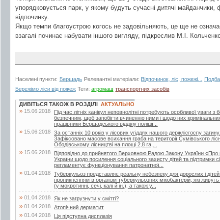
упорядковується парк, у якому будуть сучасні дитячі майданчики, ф
відпочинку.
Якщо темпи благоустрою когось не задовільняють, це ще не означає
взагалі починає набувати іншого вигляду, підкреслив М.І. Кольченко
Населені пункти:
Бершадь
Релевантні матеріали:
Відпочинок, ліс, пожежі...
Подба
Бережімо ліси від пожеж
Теги:
агромаш
транспортних засобів
ДИВІТЬСЯ ТАКОЖ В РОЗДІЛІ
АКТУАЛЬНО
»
15.06.2018
Під час літніх канікул неповнолітні потребують особливої уваги з 
безпечним, щоб запобігти вчиненню ними і щодо них кримінальни
працівники Бершадського відділу поліції...
»
15.06.2018
За останніх 10 років у лісових угіддях нашого держлісгоспу загин
Зафіксовано масове всихання граба на території Сумівського лісни
Ободівському лісництві на площі 2,8 га,...
»
15.06.2018
Відповідно до прийнятого Верховною Радою Закону України «Про 
України щодо посилення соціального захисту дітей та підтримки сі
регламентує функціонування патронатної...
»
01.04.2018
Туберкульоз представляє реальну небезпеку для дорослих і дітей.
проникненням в організм туберкульозних мікобактерій, які живут
(у мокротинні, сечі, калі й ін.), а також у...
»
01.04.2018
Як не загрузнути у смітті?
»
01.04.2018
Атопічний дерматит
»
01.04.2018
Ця підступна дисплазія