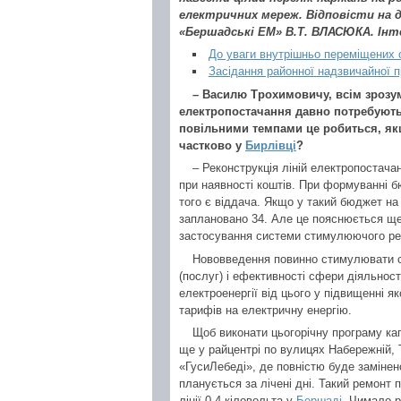
електричних мереж. Відповісти на 
«Бершадські ЕМ» В.Т. ВЛАСЮКА. Інте
До уваги внутрішньо переміщених 
Засідання районної надзвичайної пр
– Василю Трохимовичу, всім зрозумі
електропостачання давно потребують к
повільними темпами це робиться, як
частково у
Бирлівці
?
– Реконструкція ліній електропостач
при наявності коштів. При формуванні б
того є віддача. Якщо у такий бюджет на 
заплановано 34. Але це пояснюється ще 
застосування системи стимулюючого р
Нововведення повинно стимулювати су
(послуг) і ефективності сфери діяльнос
електроенергії від цього у підвищенні як
тарифів на електричну енергію.
Щоб виконати цьогорічну програму кап
ще у райцентрі по вулицях Набережній, 
«ГусиЛебеді», де повністю буде замінено
планується за лічені дні. Такий ремонт п
лінії 0,4 кіловольта у
Бершаді
. Чимало р