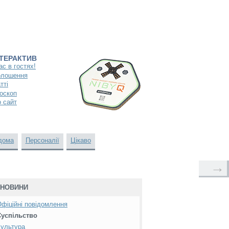
НТЕРАКТИВ
ас в гостях!
олошення
тті
оскоп
 сайт
дома
Персоналії
Цікаво
→
НОВИНИ
фіційні повідомлення
Суспільство
ультура