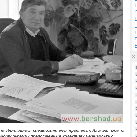
П
П
Р
Н
о збільшилося споживання електроенергії. На жаль, можна
 роботу окремих представників колективу Бершадських