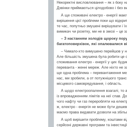
Некоректні висловлювання – як з боку н
Дзвінки приймаються цілодобово і без в
А ще споживачі електро - енергії мают
вирішення цієї проблеми поки що відкрит
те час, попутньо змушені вирішувати і 
вимикач чи розетку, ми не в змозі – це з
– З настанням холодів щороку пор
багатоповерхівок, які опалювалися ві
– Чимало-хто вимушено перейшов у ни
Але більшість змушена була робити це 
споживання електро - енергії у цих буди
переванта - женні мереж. Але ніхто не з
ще одна проблема – перевантаження мер
нас, ми зробили, а от потужнішого тра
місцевого самоврядування, і область.
А щодо електроопалення взагалі, то а
із впровадженням лімітів на неї спав. Д
чого нафту чи газ переробляти на елект
ж, електро - енергія не може бути деше
маємо права видавати дозволи на збіл
А щоб вирішити проблему, коштами від 
серйозні державні програми та інвестиції