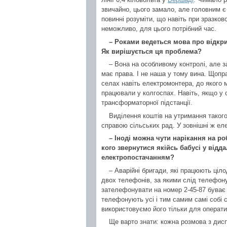
звичайно, цього замало, але головним є 
повинні розуміти, що навіть при зразко
неможливо, для цього потрібний час.
– Роками ведеться мова про відкр
Як вирішується ця проблема?
– Вона на особливому контролі, але з
має права. І не наша у тому вина. Щоп
селах навіть електромонтера, до якого 
працювали у колгоспах. Навіть, якщо у 
трансформаторної підстанції.
Виділення коштів на утримання такого
справою сільських рад. У зовнішні ж ел
– Іноді можна чути нарікання на ро
кого звернутися якійсь бабусі у відд
електропостачанням?
– Аварійні бригади, які працюють ціло
двох телефонів, за якими слід телефону
зателефонувати на номер 2-45-87 буває 
телефонують усі і тим самим самі собі с
використовуємо його тільки для операти
Ще варто знати: кожна розмова з дис