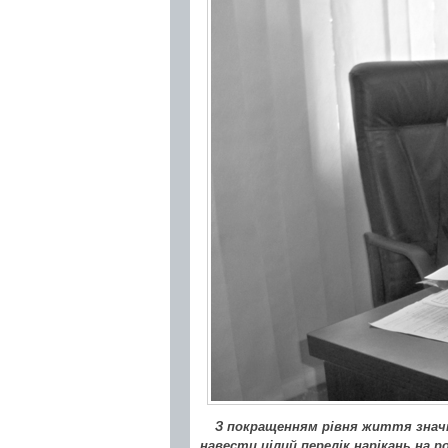
З покращенням рівня життя значн
навести цілий перелік нарікань на