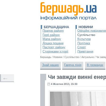
БЕРШАДЩИНА
НОВИНИ
Прапор району
Офіційні повідомле
Герб району
Суспільство
Мапа району
Культура
Дошка пошани
Політика
Паспорт району
Спорт
Сторінками історії
Привітання
Бершадь
/
Новини
/
Суспільство
/
Актуально
/
Чи завж
Знай наших
Гаряча лінія
В громадах
Чи завжди винні ене
←
4 Жовтня 2013, 15:30