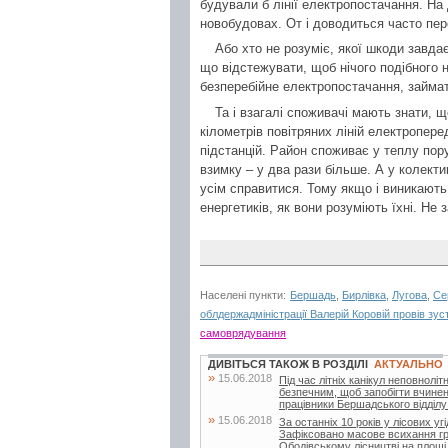
будували б лінії електропостачання. На 
новобудовах. От і доводиться часто пер
Або хто не розуміє, якої шкоди завда
що відстежувати, щоб нічого подібного 
безперебійне електропостачання, займа
Та і взагалі споживачі мають знати, 
кілометрів повітряних ліній електроперед
підстанцій. Район споживає у теплу пору
взимку – у два рази більше. А у колектив
усім справитися. Тому якщо і виникають 
енергетиків, як вони розуміють їхні. Не 
Населені пункти:
Бершадь
,
Бирлівка
,
Лугова
,
Се
облдержадміністрації Валерій Коровій провів зус
самоврядування
ДИВІТЬСЯ ТАКОЖ В РОЗДІЛІ
АКТУАЛЬНО
»
15.06.2018
Під час літніх канікул неповнолі
безпечним, щоб запобігти вчине
працівники Бершадського відділу п
»
15.06.2018
За останніх 10 років у лісових у
Зафіксовано масове всихання граб
Ободівському лісництві на площі 2