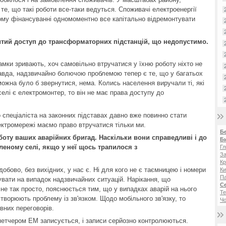
те, що такі роботи все-таки ведуться. Споживачі електроенергії
вому фінансуванні одномоментно все капітально відремонтувати
итий доступ до трансформаторних підстанцій, що недопустимо.
амки зривають, хоч самовільно втручатися у їхню роботу ніхто не
равда, надзвичайно болючою проблемою тепер є те, що у багатьох
можна було б звернутися, нема. Колись населення виручали ті, які
селі є електромонтер, то він не має права доступу до
 спеціаліста на законних підставах давно вже повинно стати
ектромережі маємо право втручатися тільки ми.
Б
боту ваших аварійних бригад. Наскільки вони справедливі і до
Б
аленому селі, якщо у неї щось трапилося з
Гл
За
Кр
добово, без вихідних, у нас є. Ні для кого не є таємницею і номери
Ки
Па
вати на випадок надзвичайних ситуацій. Нарікання, що
С
не так просто, пояснюється тим, що у випадках аварій на нього
Те
творюють проблему із зв'язком. Щодо мобільного зв'язку, то
Чо
вних переговорів.
петчером ЕМ записується, і записи серйозно контролюються.