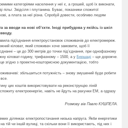
ремими категоріями населення у неї є, а грошей, щоб їх виконати,
і пільг. Звідсіля і плутанина. Буває, показники спожитої
акові, а плата за неї різна. Спробуй довести, особливо людям
 за вводи на нові об’єкти. Іноді прибудова у якійсь із шкіл
вводу.
равила під'єднання електроустановок споживачів до електромереж.
ожний кіловат, який споживач хоче замовити, щоб її
єднанні – це до 300 метрів до точки під’єднання, при однофазному
ожну кіловат-годину, трифазному – 1500, а у
Бершаді
– ще дорожче.
я це згідно з проектно-кошторисною документацією, тобто
поживачеві: збільшиться потужність – знову змушений буде робити
 все.
ину цих коштів використовувати на реконструкцію ліній
 спожиту електроенергію, навіть не йдуть на рахунки ЕМ, а одразу
Розмову вів Павло КУШПЕЛА.
ремих ділянках електропостачання низька напруга. Якби енергетики
а тій чи іншій вулиці, та скільки вони її використають, під них і