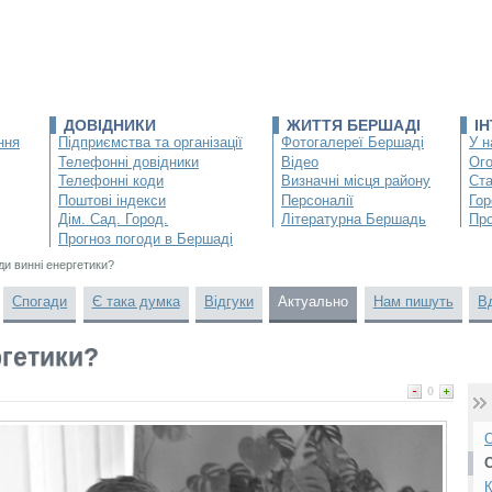
ДОВІДНИКИ
ЖИТТЯ БЕРШАДІ
І
ння
Підприємства та організації
Фотогалереї Бершаді
У н
Телефонні довідники
Відео
Ог
Телефонні коди
Визначні місця району
Ста
Поштові індекси
Персоналії
Гор
Дім. Сад. Город.
Літературна Бершадь
Про
Прогноз погоди в Бершаді
ди винні енергетики?
Спогади
Є така думка
Відгуки
Актуально
Нам пишуть
В
ргетики?
0
О
К