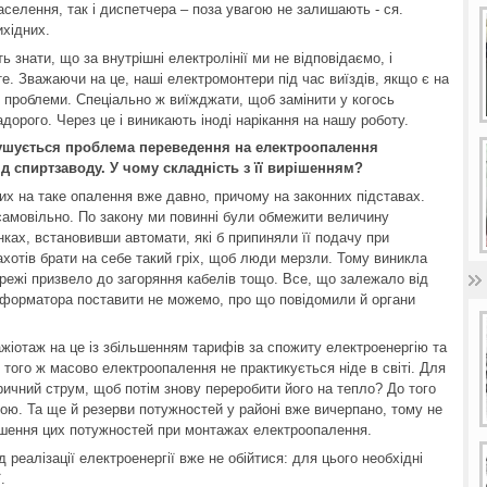
аселення, так і диспетчера – поза увагою не залишають - ся.
ихідних.
ь знати, що за внутрішні електролінії ми не відповідаємо, і
е. Зважаючи на це, наші електромонтери під час виїздів, якщо є на
їх проблеми. Спеціально ж виїжджати, щоб замінити у когось
адорого. Через це і виникають іноді нарікання на нашу роботу.
ушується проблема переведення на електроопалення
д спиртзаводу. У чому складність з її вирішенням?
х на таке опалення вже давно, причому на законних підставах.
самовільно. По закону ми повинні були обмежити величину
нках, встановивши автомати, які б припиняли її подачу при
ахотів брати на себе такий гріх, щоб люди мерзли. Тому виникла
ежі призвело до загоряння кабелів тощо. Все, що залежало від
нсформатора поставити не можемо, про що повідомили й органи
жіотаж на це із збільшенням тарифів за спожиту електроенергію та
о того ж масово електроопалення не практикується ніде в світі. Для
ричний струм, щоб потім знову переробити його на тепло? До того
вою. Та ще й резерви потужностей у районі вже вичерпано, тому не
ьшення цих потужностей при монтажах електроопалення.
реалізації електроенергії вже не обійтися: для цього необхідні
.