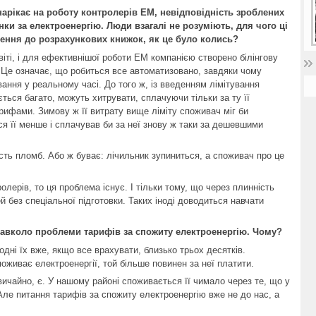
нарікає на роботу контролерів ЕМ, невідповідність зроблених
нки за електроенергію. Люди взагалі не розуміють, для чого ці
ення до розрахункових книжок, як це було колись?
ті, і для ефективнішої роботи ЕМ компанією створено білінгову
. Це означає, що робиться все автоматизовано, завдяки чому
ання у реальному часі. До того ж, із введенням лімітування
ується багато, можуть хитрувати, сплачуючи тільки за ту її
арифами. Зимову ж її витрату вище ліміту споживач міг би
ся її менше і сплачував би за неї знову ж таки за дешевшими
ість пломб. Або ж буває: лічильник зупиниться, а споживач про це
лерів, то ця проблема існує. І тільки тому, що через плинність
 без спеціальної підготовки. Таких іноді доводиться навчати
навколо проблеми тарифів за спожиту електроенергію. Чому?
годні їх вже, якщо все врахувати, близько трьох десятків.
оживає електроенергії, той більше повинен за неї платити.
ичайно, є. У нашому районі споживається її чимало через те, що у
Але питання тарифів за спожиту електроенергію вже не до нас, а