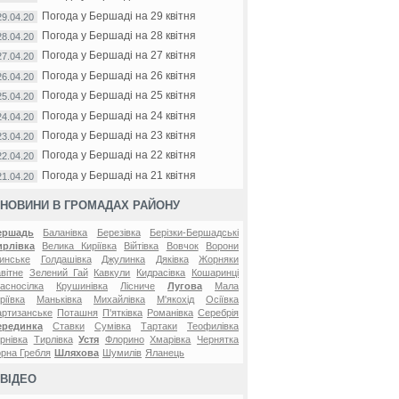
Погода у Бершаді на 29 квітня
29.04.20
Погода у Бершаді на 28 квітня
28.04.20
Погода у Бершаді на 27 квітня
27.04.20
Погода у Бершаді на 26 квітня
26.04.20
Погода у Бершаді на 25 квітня
25.04.20
Погода у Бершаді на 24 квітня
24.04.20
Погода у Бершаді на 23 квітня
23.04.20
Погода у Бершаді на 22 квітня
22.04.20
Погода у Бершаді на 21 квітня
21.04.20
НОВИНИ В ГРОМАДАХ РАЙОНУ
ершадь
Баланівка
Березівка
Берізки-Бершадські
ирлівка
Велика Киріївка
Війтівка
Вовчок
Ворони
инське
Голдашівка
Джулинка
Дяківка
Жорняки
вітне
Зелений Гай
Кавкули
Кидрасівка
Кошаринці
асносілка
Крушинівка
Лісниче
Лугова
Мала
ріївка
Маньківка
Михайлівка
М'якохід
Осіївка
ртизанське
Поташня
П'ятківка
Романівка
Серебрія
ерединка
Ставки
Сумівка
Тартаки
Теофилівка
рнівка
Тирлівка
Устя
Флорино
Хмарівка
Чернятка
рна Гребля
Шляхова
Шумилів
Яланець
ВІДЕО