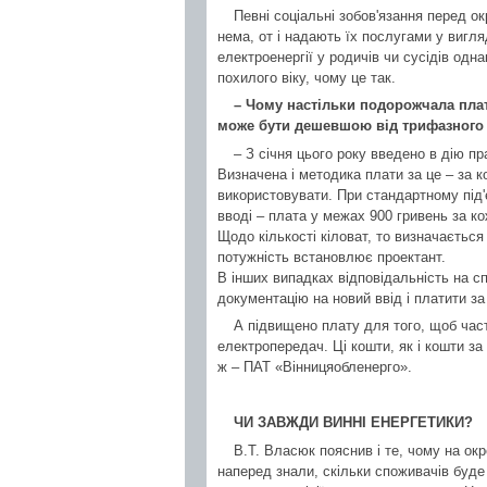
Певні соціальні зобов'язання перед ок
нема, от і надають їх послугами у вигляд
електроенергії у родичів чи сусідів одн
похилого віку, чому це так.
– Чому настільки подорожчала плата
може бути дешевшою від трифазного 
– З січня цього року введено в дію п
Визначена і методика плати за це – за к
використовувати. При стандартному під'
вводі – плата у межах 900 гривень за к
Щодо кількості кіловат, то визначаєтьс
потужність встановлює проектант.
В інших випадках відповідальність на с
документацію на новий ввід і платити за
А підвищено плату для того, щоб част
електропередач. Ці кошти, як і кошти за
ж – ПАТ «Вінницяобленерго».
ЧИ ЗАВЖДИ ВИННІ ЕНЕРГЕТИКИ?
В.Т. Власюк пояснив і те, чому на ок
наперед знали, скільки споживачів буде н