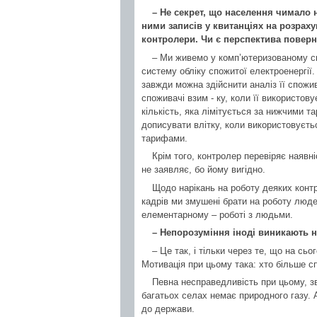
– Не секрет, що населення чимало 
ними записів у квитанціях на розраху
контролери. Чи є перспектива поверн
– Ми живемо у комп’ютеризованому сві
систему обліку спожитої електроенергії
завжди можна здійснити аналіз її спожив
споживачі взим - ку, коли її використов
кількість, яка лімітується за нижчими т
дописувати влітку, коли використовуєть
тарифами.
Крім того, контролер перевіряє наявн
не заявляє, бо йому вигідно.
Щодо нарікань на роботу деяких контро
кадрів ми змушені брати на роботу людей
елементарному – роботі з людьми.
– Непорозуміння іноді виникають 
– Це так, і тільки через те, що на сьо
Мотивація при цьому така: хто більше сп
Певна несправедливість при цьому, зв
багатьох селах немає природного газу. 
до держави.