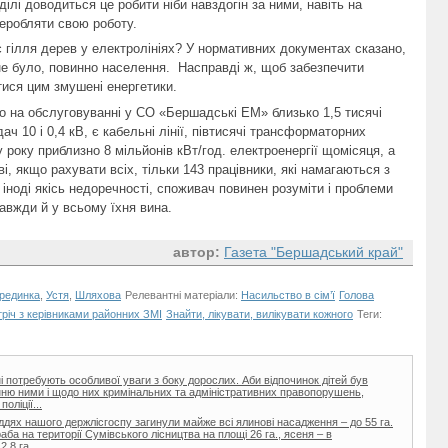
ділі доводиться це робити ніби навздогін за ними, навіть на
еробляти свою роботу.
є гілля дерев у електролініях? У нормативних документах сказано,
не було, повинно населення. Насправді ж, щоб забезпечити
тися цим змушені енергетики.
що на обслуговуванні у СО «Бершадські ЕМ» близько 1,5 тисячі
ач 10 і 0,4 кВ, є кабельні лінії, півтисячі трансформаторних
 року приблизно 8 мільйонів кВт/год. електроенергії щомісяця, а
і, якщо рахувати всіх, тільки 143 працівники, які намагаються з
іноді якісь недоречності, споживач повинен розуміти і проблеми
завжди й у всьому їхня вина.
автор:
Газета "Бершадський край"
рединка
,
Устя
,
Шляхова
Релевантні матеріали:
Насильство в сім’ї
Голова
тріч з керівниками районних ЗМІ
Знайти, лікувати, вилікувати кожного
Теги:
тні потребують особливої уваги з боку дорослих. Аби відпочинок дітей був
нню ними і щодо них кримінальних та адміністративних правопорушень,
оліції...
гіддях нашого держлісгоспу загинули майже всі ялинові насадження – до 55 га.
а на території Сумівського лісництва на площі 26 га., ясеня – в
,8 га,...