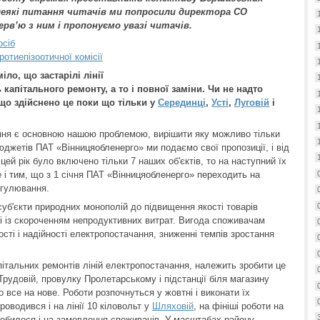
деякі питання читачів ми попросили директора СО
рв’ю з ним і пропонуємо увазі читачів.
осіб
отиепізоотичної комісії
ло, що застарілі лінії
апітального ремонту, а то і повної заміни. Чи не надто
що здійснено це поки що тільки у
Серединці
,
Усті
,
Луговій
і
ання є основною нашою проблемою, вирішити яку можливо тільки
юджетів ПАТ «Вінницяобленерго» ми подаємо свої пропозиції, і від
цей рік було включено тільки 7 наших об'єктів, то на наступний їх
і тим, що з 1 січня ПАТ «Вінницяобленерго» переходить на
егулювання.
б'єкти природних монополій до підвищення якості товарів
ті із скороченням непродуктивних витрат. Вигода споживачам
ості і надійності електропостачання, зниженні темпів зростання
італьних ремонтів ліній електропостачання, належить зробити це
Трудовій, провулку Пролетарському і підстанції біля магазину
 все на нове. Роботи розпочнуться у жовтні і виконати їх
роводився і на лінії 10 кіловольт у
Шляховій
, на фініші роботи на
обилося і на замовлення споживачів. У масштабах району,