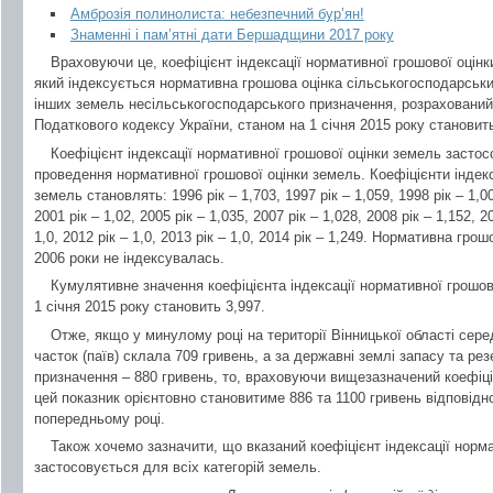
Амброзія полинолиста: небезпечний бур’ян!
Знаменні і пам’ятні дати Бершадщини 2017 року
Враховуючи це, коефіцієнт індексації нормативної грошової оцінк
який індексується нормативна грошова оцінка сільськогосподарськи
інших земель несільськогосподарського призначення, розрахований 
Податкового кодексу України, станом на 1 січня 2015 року становить
Коефіцієнт індексації нормативної грошової оцінки земель засто
проведення нормативної грошової оцінки земель. Коефіцієнти індекс
земель становлять: 1996 рік – 1,703, 1997 рік – 1,059, 1998 рік – 1,00
2001 рік – 1,02, 2005 рік – 1,035, 2007 рік – 1,028, 2008 рік – 1,152, 20
1,0, 2012 рік – 1,0, 2013 рік – 1,0, 2014 рік – 1,249. Нормативна гро
2006 роки не індексувалась.
Кумулятивне значення коефіцієнта індексації нормативної грошов
1 січня 2015 року становить 3,997.
Отже, якщо у минулому році на території Вінницької області сер
часток (паїв) склала 709 гривень, а за державні землі запасу та р
призначення – 880 гривень, то, враховуючи вищезазначений коефіціє
цей показник орієнтовно становитиме 886 та 1100 гривень відповідн
попередньому році.
Також хочемо зазначити, що вказаний коефіцієнт індексації норм
застосовується для всіх категорій земель.