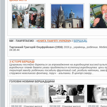
ЦІКАВІ ФОТО
3 фото
3 фото
2 фото
МИ - ПАМ’ЯТАЄМО - «
КНИГА ПАМ’ЯТІ УКРАЇНИ
» /
БЕРШАДЬ
Тартачний Григорій Онуфрійович (1916)
1916 р., українець, робітник. Мобі
04.08.44.
З ІСТОРІЇ БЕРШАДІ
Цукровики постійно борються за впровадження на виробництві високої куль
виробничих планів багато уваги приділяється естетиці виробництва: цехи про
території заводу робітники посадили фруктовий сад, розбили квітники, заа
струмені невеликого фонтану, поруч - альтанки. В центрі скверу...
ГОЛОВНІ НОВИНИ БЕРШАДЩИНИ
06.04.18
Шановні жителі
02.04.18
Шановні жителі
25.03.18
Берш