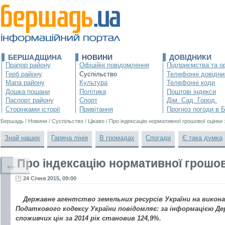
БЕРШАДЩИНА
НОВИНИ
ДОВІДНИКИ
Прапор району
Офіційні повідомлення
Підприємства та ор
Герб району
Суспільство
Телефонні довідни
Мапа району
Культура
Телефонні коди
Дошка пошани
Політика
Поштові індекси
Паспорт району
Спорт
Дім. Сад. Город.
Сторінками історії
Привітання
Прогноз погоди в 
Бершадь
/
Новини
/
Суспільство
/
Цікаво
/
Про індексацію нормативної грошової оцінки
Знай наших
Гаряча лінія
В громадах
Спогади
Є така думка
Про індексацію нормативної грошов
←
24 Січня 2015, 09:00
Державне агентство земельних ресурсів України на викона
Податкового кодексу України повідомляє: за інформацією Д
споживчих цін за 2014 рік становив 124,9%.