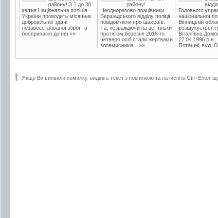
району! З 1 до 30
району!
відді
квітня Національна поліція
Неодноразово працівники
Головного упра
України проводить місячник
Бершадського відділу поліції
національної пол
добровільної здачі
повідомляли про шахраїв.
Вінницькій обла
незареєстрованої зброї та
Та, незважаючи на це, тільки
розшукується гр
боєприпасів до неї.»»
протягом березня 2018-го
Віталіївна Домо
четверо осіб стали жертвами
27.04.1996 р.н.,
зловмисників....»»
Поташні, вул. Ос
Якщо Ви виявили помилку, виділіть текст з помилкою та натисніть Ctrl+Enter щ