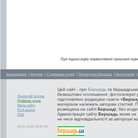
Про індексацію нормативної грошової оцінк
Бершадщина
|
Форуми
|
Сторінками історії
|
Літературна Бершадь
|
Фотогалереї
Цей сайт - про
Бершадь
та бершадський
безкоштовні оголошення, фотогалереї р
Зворотній зв'язок
підготовлено редакцією газети
«Берша
Публічна угода
матеріали належать авторам статтей. 
Мапа сайту
розміщена на сайті
Бершаді
, без згод
PDA-версія
Адміністрація сайту
Бершадь
може не п
RSS
не несе відповідальності за авторські м
09.01.2026 04:42:45