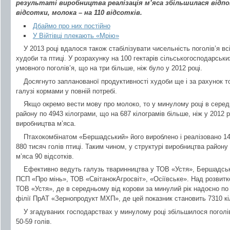
результаті виробництва реалізація м’яса збільшилася відпов
відсотки, молока – на 110 відсотків.
Дбаймо про них постійно
У Війтівці плекають «Мрію»
У 2013 році вдалося також стабілізувати чисельність поголів’я вс
худоби та птиці. У розрахунку на 100 гектарів сільськогосподарськ
умовного поголів’я, що на три більше, ніж було у 2012 році.
Досягнуто запланованої продуктивності худоби ще і за рахунок 
галузі кормами у повній потребі.
Якщо окремо вести мову про молоко, то у минулому році в серед
району по 4943 кілограми, що на 687 кілограмів більше, ніж у 2012 р
виробництва м’яса.
Птахокомбінатом «Бершадський» його вироблено і реалізовано 1
880 тисяч голів птиці. Таким чином, у структурі виробництва район
м’яса 90 відсотків.
Ефективно ведуть галузь тваринництва у ТОВ «Устя», Бершадськ
ПСП «Про мінь», ТОВ «СвітанокАгросвіт», «Осіївське». Над розвитк
ТОВ «Устя», де в середньому від корови за минулий рік надоєно по
філії ПрАТ «Зернопродукт МХП», де цей показник становить 7310 кіл
У згадуваних господарствах у минулому році збільшилося поголів’
50-59 голів.