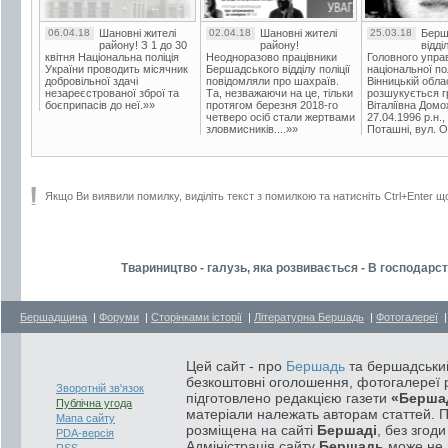
06.04.18
Шановні жителі
02.04.18
Шановні жителі
25.03.18
Берш
району! З 1 до 30
району!
відді
квітня Національна поліція
Неодноразово працівники
Головного упра
України проводить місячник
Бершадського відділу поліції
національної пол
добровільної здачі
повідомляли про шахраїв.
Вінницькій обла
незареєстрованої зброї та
Та, незважаючи на це, тільки
розшукується гр
боєприпасів до неї.»»
протягом березня 2018-го
Віталіївна Домо
четверо осіб стали жертвами
27.04.1996 р.н.,
зловмисників....»»
Поташні, вул. Ос
Якщо Ви виявили помилку, виділіть текст з помилкою та натисніть Ctrl+Enter щ
Твариництво - галузь, яка розвивається - В господарс
Бершадщина
|
Форуми
|
Сторінками історії
|
Літературна Бершадь
|
Фотогалереї
Цей сайт - про
Бершадь
та бершадський
безкоштовні оголошення, фотогалереї р
Зворотній зв'язок
підготовлено редакцією газети
«Берша
Публічна угода
матеріали належать авторам статтей. 
Мапа сайту
розміщена на сайті
Бершаді
, без згод
PDA-версія
Адміністрація сайту
Бершадь
може не п
RSS