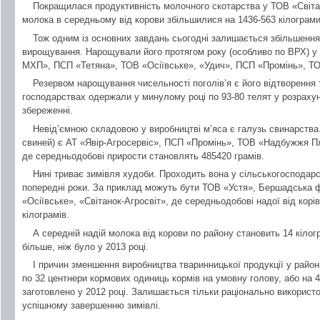
Покращилася продуктивність молочного скотарства у ТОВ «Світан
молока в середньому від корови збільшилися на 1436-563 кілограми
Тож одним із основних завдань сьогодні залишається збільшення 
вирощування. Нарощували його протягом року (особливо по ВРХ) у
МХП», ПСП «Тетяна», ТОВ «Осіївське», «Удич», ПСП «Промінь», ТОВ
Резервом нарощування чисельності поголів’я є його відтворення
господарствах одержали у минулому році по 93-80 телят у розрахунк
збереженні.
Невід’ємною складовою у виробництві м’яса є галузь свинарства
свиней) є АТ «Явір-Агросервіс», ПСП «Промінь», ТОВ «Надбужжя П
де середньодобові прирости становлять 485420 грамів.
Нині триває зимівля худоби. Проходить вона у сільськогосподар
попередні роки. За приклад можуть бути ТОВ «Устя», Бершадська
«Осіївське», «Світанок-Агросвіт», де середньодобові надої від корів
кілограмів.
А середній надій молока від корови по району становить 14 кілог
більше, ніж було у 2013 році.
І причин зменшення виробництва тваринницької продукції у район
по 32 центнери кормових одиниць кормів на умовну голову, або на 4
заготовлено у 2012 році. Залишається тільки раціонально використ
успішному завершенню зимівлі.