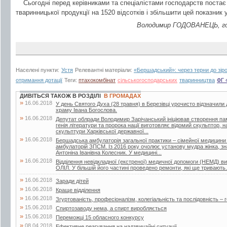
Сьогодні перед керівниками та спеціалістами господарств поста
тваринницької продукції на 1520 відсотків і збільшити цей показник 
Володимир ГОДОВАНЕЦЬ, гол
Населені пункти:
Устя
Релевантні матеріали:
«Бершадський»: через терни до зір
отримання дотації
Теги:
птахокомбінат
сільськогосподарських
тваринництва
ФГ 
ДИВІТЬСЯ ТАКОЖ В РОЗДІЛІ
В ГРОМАДАХ
»
16.06.2018
У день Святого Духа (28 травня) в Березівці урочисто відзначили
храму Івана Богослова.
»
16.06.2018
Депутат облради Володимир Зарічанський ініціював створення пам’я
генія літератури та пророка нації виготовляє відомий скульптор,
скульптури Харківської державної...
»
16.06.2018
Бершадська амбулаторія загальної практики – сімейної медицини
амбулаторій ЗПСМ. Із 2016 року очолює установу мудра жінка, зна
Антоніна Іванівна Колесник. У медицині...
»
16.06.2018
Відділення невідкладної (екстреної) медичної допомоги (НЕМД) 
ОЛІЛ. У більшій його частині проведено ремонти, які ще тривають.
»
16.06.2018
Заради дітей
»
16.06.2018
Краще відділення
»
16.06.2018
Згуртованість, професіоналізм, колегіальність та послідовність – г
»
15.06.2018
Спиртозаводу нема, а спирт виробляється
»
15.06.2018
Переможці 15 обласного конкурсу
»
08.04.2018
Ефективне реагування на надзвичайні ситуації