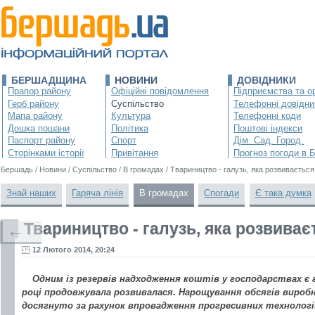
БЕРШАДЩИНА
НОВИНИ
ДОВІДНИКИ
Прапор району
Офіційні повідомлення
Підприємства та ор
Герб району
Суспільство
Телефонні довідни
Мапа району
Культура
Телефонні коди
Дошка пошани
Політика
Поштові індекси
Паспорт району
Спорт
Дім. Сад. Город.
Сторінками історії
Привітання
Прогноз погоди в 
Бершадь
/
Новини
/
Суспільство
/
В громадах
/
Твариництво - галузь, яка розвивається
Знай наших
Гаряча лінія
В громадах
Спогади
Є така думка
Твариництво - галузь, яка розвиває
←
12 Лютого 2014, 20:24
Одним із резервів надходження коштів у господарствах є 
році продовжувала розвивалася. Нарощування обсягів вироб
досягнуто за рахунок впровадження прогресивних технологій 