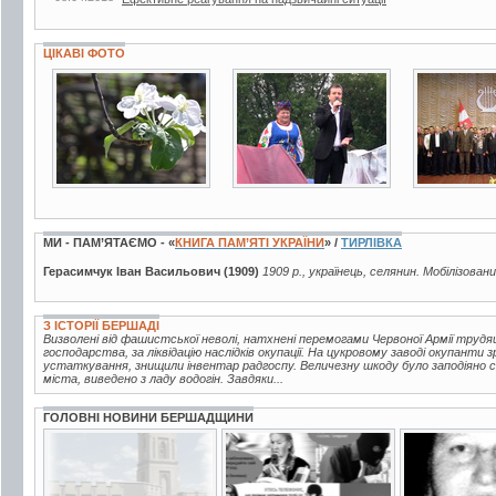
ЦІКАВІ ФОТО
19 фото
15 фото
3 фото
МИ - ПАМ’ЯТАЄМО - «
КНИГА ПАМ’ЯТІ УКРАЇНИ
» /
ТИРЛІВКА
Герасимчук Іван Васильович (1909)
1909 р., українець, селянин. Мобілізован
З ІСТОРІЇ БЕРШАДІ
Визволені від фашистської неволі, натхнені перемогами Червоної Армії трудящ
господарства, за ліквідацію наслідків окупації. На цукровому заводі окупанти 
устаткування, знищили інвентар радгоспу. Величезну шкоду було заподіяно с
міста, виведено з ладу водогін. Завдяки...
ГОЛОВНІ НОВИНИ БЕРШАДЩИНИ